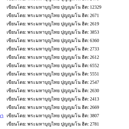
เขียนโดย: พระมหาบุญไทย ปุญญมโน
ฮิต: 12329
เขียนโดย: พระมหาบุญไทย ปุญญมโน
ฮิต: 2671
เขียนโดย: พระมหาบุญไทย ปุญญมโน
ฮิต: 2619
เขียนโดย: พระมหาบุญไทย ปุญญมโน
ฮิต: 3853
เขียนโดย: พระมหาบุญไทย ปุญญมโน
ฮิต: 6360
เขียนโดย: พระมหาบุญไทย ปุญญมโน
ฮิต: 2733
เขียนโดย: พระมหาบุญไทย ปุญญมโน
ฮิต: 2612
เขียนโดย: พระมหาบุญไทย ปุญญมโน
ฮิต: 6552
เขียนโดย: พระมหาบุญไทย ปุญญมโน
ฮิต: 5551
เขียนโดย: พระมหาบุญไทย ปุญญมโน
ฮิต: 2547
เขียนโดย: พระมหาบุญไทย ปุญญมโน
ฮิต: 2630
เขียนโดย: พระมหาบุญไทย ปุญญมโน
ฮิต: 2413
เขียนโดย: พระมหาบุญไทย ปุญญมโน
ฮิต: 2669
ดา
เขียนโดย: พระมหาบุญไทย ปุญญมโน
ฮิต: 3807
เขียนโดย: พระมหาบุญไทย ปุญญมโน
ฮิต: 2781