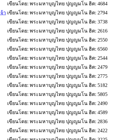
เขียนโดย: พระมหาบุญไทย ปุญญมโน
ฮิต: 4684
จ้า
เขียนโดย: พระมหาบุญไทย ปุญญมโน
ฮิต: 2794
เขียนโดย: พระมหาบุญไทย ปุญญมโน
ฮิต: 3738
เขียนโดย: พระมหาบุญไทย ปุญญมโน
ฮิต: 2616
เขียนโดย: พระมหาบุญไทย ปุญญมโน
ฮิต: 2550
เขียนโดย: พระมหาบุญไทย ปุญญมโน
ฮิต: 6560
เขียนโดย: พระมหาบุญไทย ปุญญมโน
ฮิต: 2544
เขียนโดย: พระมหาบุญไทย ปุญญมโน
ฮิต: 2479
เขียนโดย: พระมหาบุญไทย ปุญญมโน
ฮิต: 2775
เขียนโดย: พระมหาบุญไทย ปุญญมโน
ฮิต: 5182
เขียนโดย: พระมหาบุญไทย ปุญญมโน
ฮิต: 5805
เขียนโดย: พระมหาบุญไทย ปุญญมโน
ฮิต: 2490
เขียนโดย: พระมหาบุญไทย ปุญญมโน
ฮิต: 4589
เขียนโดย: พระมหาบุญไทย ปุญญมโน
ฮิต: 2836
เขียนโดย: พระมหาบุญไทย ปุญญมโน
ฮิต: 2422
เขียนโดย: พระมหาบุญไทย ปุญญมโน
ฮิต: 3225