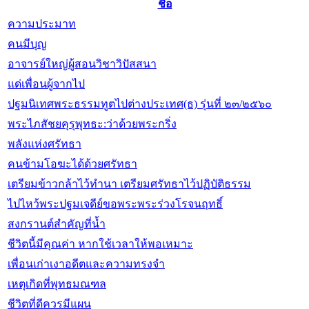
ชื่อ
ความประมาท
คนมีบุญ
อาจารย์ใหญ่ผู้สอนวิชาวิปัสสนา
แด่เพื่อนผู้จากไป
ปฐมนิเทศพระธรรมทูตไปต่างประเทศ(ธ) รุ่นที่ ๒๓/๒๕๖๐
พระไภสัชยคุรุพุทธะ:ว่าด้วยพระกริ่ง
พลังแห่งศรัทธา
คนข้ามโอฆะได้ด้วยศรัทธา
เตรียมข้าวกล้าไว้ทำนา เตรียมศรัทธาไว้ปฏิบัติธรรม
ไปไหว้พระปฐมเจดีย์ขอพระพระร่วงโรจนฤทธิ์
สงกรานต์สำคัญที่น้ำ
ชีวิตนี้มีคุณค่า หากใช้เวลาให้พอเหมาะ
เพื่อนเก่าเงาอดีตและความทรงจำ
เหตุเกิดที่พุทธมณฑล
ชีวิตที่ดีควรมีแผน