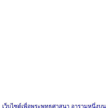
เว็บไซต์เพื่อพระพุทธศาสนา อารามหนึ่งบน