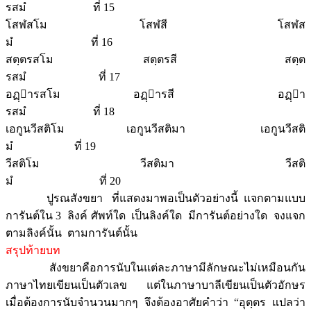
รสมํ ที่ 15
โสฬสโม โสฬสี โสฬส
มํ ที่ 16
สตฺตรสโม สตฺตรสี สตฺต
รสมํ ที่ 17
อฏฺารสโม อฏฺารสี อฏฺา
รสมํ ที่ 18
เอกูนวีสติโม เอกูนวีสติมา เอกูนวีสติ
มํ ที่ 19
วีสติโม วีสติมา วีสติ
มํ ที่ 20
ปูรณสังขยา ที่แสดงมาพอเป็นตัวอย่างนี้ แจกตามแบบ
การันต์ใน 3 ลิงค์ ศัพท์ใด เป็นลิงค์ใด มีการันต์อย่างใด จงแจก
ตามลิงค์นั้น ตามการันต์นั้น
สรุปท้ายบท
สังขยาคือการนับในแต่ละภาษามีลักษณะไม่เหมือนกัน
ภาษาไทยเขียนเป็นตัวเลข แต่ในภาษาบาลีเขียนเป็นตัวอักษร
เมื่อต้องการนับจำนวนมากๆ จึงต้องอาศัยคำว่า “อุตฺตร แปลว่า