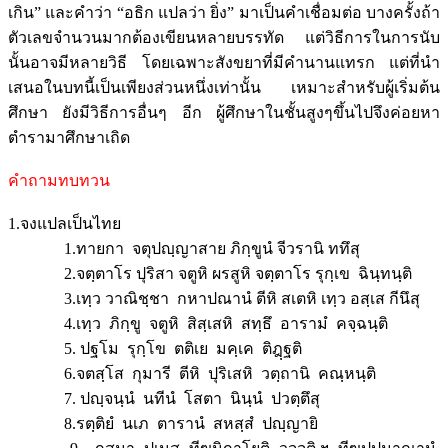
เกิน” และคำว่า “อธิก แปลว่า ยิ่ง” มาเป็นคำเชื่อมต่อ บางครั้งถ้า
ตัวเลขจำนวนมากต้องเขียนหลายบรรทัด แต่วิธีการในการนับ
นั้นอาจมีหลายวิธี โดยเฉพาะสังขยาที่มีคำนานแทรก แต่ที่นำ
เสนอในบทนี้เป็นเพียงส่วนหนึ่งเท่านั้น เหมาะสำหรับผู้เริ่มต้น
ศึกษา ยังมีวิธีการอื่นๆ อีก ผู้ศึกษาในชั้นสูงๆขึ้นไปจึงค่อยหา
ตำรามาศึกษาเถิด
คำถามทบทวน
1.จงแปลเป็นไทย
1.ทายกา จตุปญฺญาสาย ภิกฺขูนํ จีวรานิ ททึสุ
2.จตฺตาโร ปุริสา จตูหิ ผรสูหิ จตฺตาโร รุกฺเข ฉินฺทนฺติ
3.เทฺว วาณิชฺชา กหาปณานํ ตีหิ สเตหิ เทฺว อสฺเส กีนึสุ
4.เทฺว ภิกฺขู จตูหิ สิสฺเสหิ สทฺธึ อารามํ คจฺฉนฺติ
5. ปฐโม รุกฺโข ตติเย มคฺเค ติฎฺฐติ
6.จตสฺโส กุมารี ตีหิ ปุริเสหิ วตฺถานิ คณฺหนฺติ
7. ปญฺจนฺนํ นทีนํ โสตา นินฺนํ ปวตฺตึสุ
8.รตฺติยํ นเภ ตารานํ สหสฺสํ ปญฺญายิ