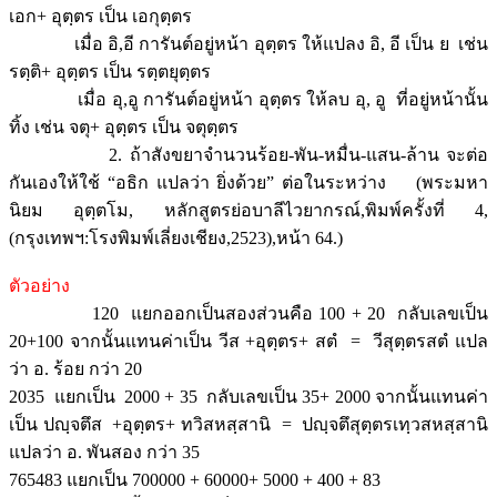
เอก+ อุตฺตร เป็น เอกุตฺตร
เมื่อ อิ,อี การันต์อยู่หน้า อุตฺตร ให้แปลง อิ, อี เป็น ย เช่น
รตฺติ+ อุตฺตร เป็น รตฺตยุตฺตร
เมื่อ อุ,อู การันต์อยู่หน้า อุตฺตร ให้ลบ อุ, อู ที่อยู่หน้านั้น
ทิ้ง เช่น จตุ+ อุตฺตร เป็น จตุตฺตร
2. ถ้าสังขยาจำนวนร้อย-พัน-หมื่น-แสน-ล้าน จะต่อ
กันเองให้ใช้ “อธิก แปลว่า ยิ่งด้วย” ต่อในระหว่าง (พระมหา
นิยม อุตฺตโม, หลักสูตรย่อบาลีไวยากรณ์,พิมพ์ครั้งที่ 4,
(กรุงเทพฯ:โรงพิมพ์เลี่ยงเชียง,2523),หน้า 64.)
ตัวอย่าง
120 แยกออกเป็นสองส่วนคือ 100 + 20 กลับเลขเป็น
20+100 จากนั้นแทนค่าเป็น วีส +อุตฺตร+ สตํ = วีสุตฺตรสตํ แปล
ว่า อ. ร้อย กว่า 20
2035 แยกเป็น 2000 + 35 กลับเลขเป็น 35+ 2000 จากนั้นแทนค่า
เป็น ปญฺจตึส +อุตฺตร+ ทวิสหสฺสานิ = ปญฺจตึสุตฺตรเทฺวสหสฺสานิ
แปลว่า อ. พันสอง กว่า 35
765483 แยกเป็น 700000 + 60000+ 5000 + 400 + 83