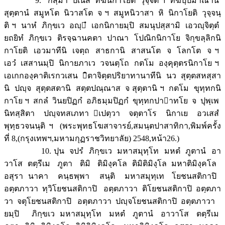
9. กสฺมา ปเนส ทีฆนิกาโยติ วุจฺจติ ฯ ทีฆปฺปมาณานํ
สุตฺตานํ สมูหโต นิวาสโต จ ฯ สมูหนิวาสา หิ นิกาโยติ วุจฺจนฺ
ติ ฯ นาหํ ภิกฺขเว อญฺํ เอกนิกายมฺปิ สมนุปสฺสามิ เอวญฺจิตฺตํ
ยถยิทํ ภิกฺขเว ติรจฺฉานคตา ปาณา โปณิกนิกาโย จิกฺขลฺลิกนิ
กาโยติ เอวมาทีนิ เจตฺถ สาธกานิ สาสนโต จ โลกโต จ ฯ
เอวํ เสสานมฺปิ นิกายภาเว วจนตฺโถ กตโม องฺคุตฺตรนิกาโย ฯ
เอเกกองฺคาติเรกวเสน ิตาจิตฺตปริยาทานาทีนิ นว สุตฺตสหสฺสา
นิ ปญฺจ สุตฺตสตานิ สตฺตปณฺณาส จ สุตฺตานิ ฯ กตโม ขุทฺทกนิ
กาโย ฯ สกลํ วินยปิฏกํ อภิธมฺมปิฏกํ ขุทฺทกปาาทโย จ ปุพฺเพ
นิทสฺสิตา ปญฺจทสเภทา เปตฺวา จตฺตาโร นิกาเย อวเสสํ
พุทฺธวจนนฺติ ฯ (พระพุทธโฆสาจารย์,สมนฺตปาสาทิกา,พิมพ์ครั้ง
ที่ 8,(กรุงเทพฯ,มหามกุฏราชวิทยาลัย) 2548,หน้า26.)
10. ปุน จปรํ ภิกฺขเว มหาสมุทฺโท มหตํ ภูตานํ อา
วาโส ตตฺรีเม ภูตา ติมิ ติมิงฺคโล ติมิติมิงฺโล มหาติมิงฺคโล
อสุรา นาคา คนฺธพฺพา สนฺติ มหาสมุทฺเท โยชนสติกาปิ
อตฺตภาวา ทฺวิโยชนสติกาปิ อตฺตภาวา ติโยชนสติกาปิ อตฺตภา
วา จตุโยชนสติกาปิ อตฺตภาวา ปญฺจโยชนสติกาปิ อตฺตภาวา
ยมฺปิ ภิกฺขเว มหาสมุทฺโท มหตํ ภูตานํ อาวาโส ตตฺรีเม