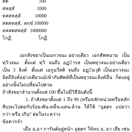
สตํ 100
สหสฺสํ 1000
ทสสหสฺสํ 10000
สตสหสฺสํ, ลกฺขํ 100000
ทสสตสหสฺสํ 1000000
โกฏิ โกฏิ
เอกสังขยาเป็นเอกวจนะ อย่างเดียว เอกสัพพนาม เป็น
ทฺวิวจนะ ตั้งแต่ ทฺวิ จนถึง อฏฺารส เป็นพหุวจนะอย่างเดียว
เป็น 3 ลิงค์ ตั้งแต่ เอกูนวีสติ จนถึง อฏฺนวุติ เป็นเอกวจนะ
อิตถีลิงค์อย่างเดียวแม้เข้ากับศัพท์ที่เป็นพหุวจนะลิงค์อื่น ก็คงอยู่
อย่างนั้นไม่เปลี่ยนไปตาม
ถ้าสังขยาจำนวนตั้งแต่ 100 ขึ้นไปมีวิธีนับดังนี้
1. ถ้าสังขยาตั้งแต่ 1 ถึง 99 (หรือหลักหน่วยหรือหลัก
สิบ)จะไปต่อกับร้อย-พัน-หมื่น-แสน-ล้าน ให้ใช้ “อุตฺตร แปลว่า
กว่า หรือ เกิน” ต่อในระหว่าง
ข้อควรจำ
เมื่อ อ,อา การันต์อยู่หน้า อุตฺตร ให้ลบ อ, อา เสีย เช่น