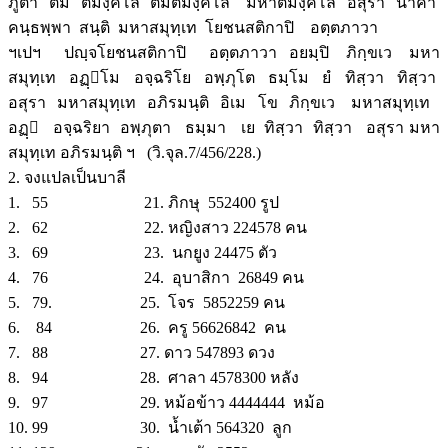
ภูตา ติมิ ติมิงฺคโล ติมิติมิงฺคโล มหาติมิงฺคโล อสุรา นาคา
คนฺธพฺพา สนฺติ มหาสมุทฺเท โยชนสติกาปิ อตฺตภาวา
ฯเปฯ ปญฺจโยชนสติกาปิ อตฺตภาวา อยมฺปิ ภิกฺขเว มหา
สมุทฺเท อฏฺโม อจฺฉริโย อพฺภุโต ธมฺโม ยํ ทิสฺวา ทิสฺวา
อสุรา มหาสมุทฺเท อภิรมนฺติ อิเม โข ภิกฺขเว มหาสมุทฺเท
อฏฺ อจฺฉริยา อพฺภุตา ธมฺมา เย ทิสฺวา ทิสฺวา อสุรา มหา
สมุทฺเท อภิรมนฺติ ฯ (วิ.จุล.7/456/228.)
2. จงแปลเป็นบาลี
1. 55 21. ภิกษุ 552400 รูป
2. 62 22. หญิงสาว 224578 คน
3. 69 23. นกยูง 24475 ตัว
4. 76 24. อุบาสิกา 26849 คน
5. 79. 25. โจร 5852259 คน
6. 84 26. ครู 56626842 คน
7. 88 27. ดาว 547893 ดวง
8. 94 28. ศาลา 4578300 หลัง
9. 97 29. หม้อข้าว 4444444 หม้อ
10. 99 30. น้ำเต้า 564320 ลูก