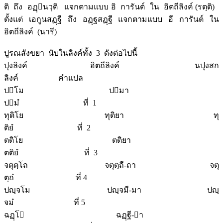
ติ ถึง อฏฺนวุติ แจกตามแบบ อิ การันต์ ใน อิตถีลิงค์ (รตฺติ)
ตั้งแต่ เอกูนสฏฺฐี ถึง อฏฺฐสฏฺฐี แจกตามแบบ อี การันต์ ใน
อิตถีลิงค์ (นารี)
ปูรณสังขยา นับในลิงค์ทั้ง 3 ดังต่อไปนี้
ปุงลิงค์ อิตถีลิงค์ นปุงสก
ลิงค์ คำแปล
ปโม ปมา
ปมํ ที่ 1
ทุติโย ทุติยา ทุ
ติยํ ที่ 2
ตติโย ตติยา
ตติยํ ที่ 3
จตุตฺโถ จตุตฺถี-ถา จตุ
ตฺถํ ที่ 4
ปญฺจโม ปญฺจมี-มา ปญฺ
จมํ ที่ 5
ฉฏฺโ ฉฏฺฐี-า