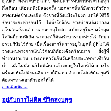
อุโบสถ ฟังพระปาฏิโมกข์ ซึ่งเป็นการทบทวนพระวินัยทุก
กึ่งเดือน เดือนหนึ่งมีสองครั้ง นอกจากนั้นก็ยังการทำวัตร
สวดมนต์เช้าและเย็น ซึ่งช่วงนี้ถึงแม้จะไม่งด แต่ให้ใช้วิธี
รักษาระยะห่างกันไว้ ไม่นั่งใกล้กัน ช่วงบ่ายหลังจากลง
อุโบสถเสร็จแล้ว ออกจากอุโบสถ แม้จะอยู่ในช่วงวิกฤต
โควิดก็ตามทีเถิด พระสงฆ์ก็ต้องรักษาระยะห่างไว้ รักษา
ธรรมวินัยไว้ด้วย เป็นเรื่องยากในการอยู่ในยุคนี้ ผู้ที่ไม่ได้
วางแผนทางการเงินไว้ก่อนก็ต้องเดือดร้อนมาก ยิ่งผู้ที่
ทำงานรายวัน ประเภทหาวันกินวันหรือประเภทหาเช้ากิน
ค่ำ เมื่อไม่มีงานก็ไม่มีเงิน แล้วจะอยู่ในโลกนี้ได้อย่างไร
ครั้นจะหันไปพึ่งคนอื่น เขาก็มีความลำบากไม่แพ้กัน ยุคนี้
ต้องหาทางเอาตัวรอดให้ได้
อ่านเพิ่มเติม …
อยู่กับการไม่คิด ชีวิตสงบสุข