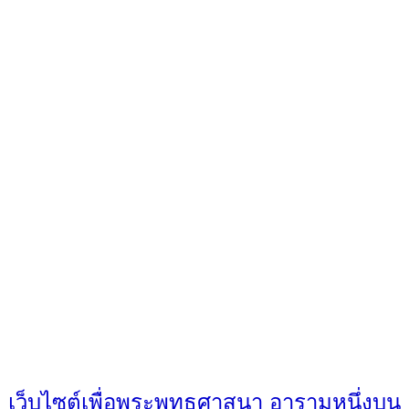
เว็บไซต์เพื่อพระพุทธศาสนา อารามหนึ่งบน