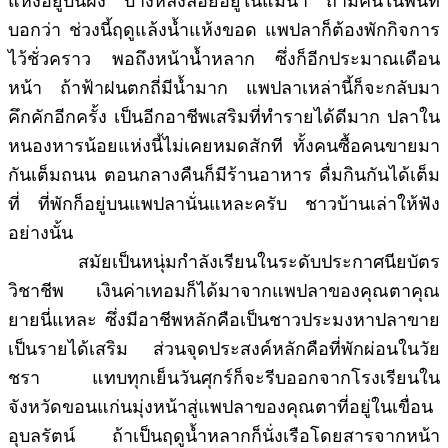
แห่งอยู่บนฝั่ง บางหลังลอยอยู่ในแม่น้ำ ถามคนในพื้นที่
บอกว่า ช่วงนี้ฤดูแล้งน้ำแห้งขอด แพปลาก็ต้องพักกิจการ
ไว้ชั่วคราว พอถึงหน้าน้ำหลาก ซึ่งก็อีกประมาณเดือน
หน้า ถ้าฟ้าฝนตกถี่มีน้ำมาก แพปลาเหล่านี้ก็จะกลับมา
คึกคักอีกครั้ง เป็นอีกอาชีพเสริมที่ทำรายได้ดีมาก ปลาใน
หนองหารน้อยแห่งนี้ไม่เคยหมดสักที ทั้งคนซื้อคนขายมา
กันเต็มถนน ตอนกลางคืนก็มีร้านอาหาร ดื่มกินกันได้เต็ม
ที่ ที่พักก็อยู่บนแพปลานั่นแหละครับ ชาวบ้านเล่าให้ฟัง
อย่างนั้น
สมัยเป็นหนุ่มกำลังเรียนในระดับประกาศนียบัตร
วิชาชีพ เงินค่าเทอมก็ได้มาจากแพปลาของคุณตาคุณ
ยายนี่แหละ ซึ่งมีอาชีพหลักคือเป็นชาวประมงหาปลาขาย
เป็นรายได้เสริม ส่วนจุดประสงค์หลักคือที่พักผ่อนในวัย
ชรา แทบทุกเย็นวันศุกร์ก็จะรีบออกจากโรงเรียนใน
จังหวัดขอนแก่นมุ่งหน้าสู่แพปลาของคุณตาที่อยู่ในเขื่อน
อุบลรัตน์ ถ้าเป็นฤดูน้ำหลากก็นั่งเรือโดยสารจากหน้า