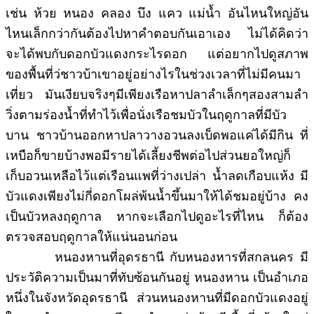
เช่น ห้วย หนอง คลอง บึง แคว แม่น้ำ อันไหนใหญ่อัน
ไหนเล็กกว่ากันต้องไปหาคำตอบกันเอาเอง ไม่ได้คิดว่า
จะได้พบกับดอกบัวแดงกระไรดอก แต่อยากไปดูสภาพ
ของพื้นที่ว่ชาวบ้าเขาอยู่อย่างไรในช่วงเวลาที่ไม่มีคนมา
เที่ยว มันเงียบจริงๆมีเพียงเรือหาปลาลำเล็กๆสองสามลำ
วิ่งตามร่องน้ำที่ทำไว้เพื่อนั่งเรือชมบัวในฤดูกาลที่มีบัว
บาน ชาวบ้านออกหาปลาวางอวนลงเบ็ดพอแค่ได้มีกิน ที่
เหบือก็ขายบ้างพอมีรายได้เลี้ยงชีพต่อไปส่วนยอใหญ่ก็
เก็บอวนเหลือไว้แต่เรือนแพที่ว่างเปล่า น้ำลดเกือบแห้ง มี
บัวแดงเพียงไม่กี่ดอกโผล่พ้นน้ำขึ้นมาให้ได้ชมอยู่บ้าง คง
เป็นบัวหลงฤดูกาล หากจะเลือกไปดูอะไรที่ไหน ก็ต้อง
ตรวจสอบฤดูกาลให้แน่นอนก่อน
หนองหานที่อุดรธานี กับหนองหารที่สกลนคร มี
ประวัติความเป็นมาที่ทับซ้อนกันอยู่ หนองหาน เป็นอำเภอ
หนึ่งในจังหวัดอุดรธานี ส่วนหนองหานที่มีดอกบัวแดงอยู่