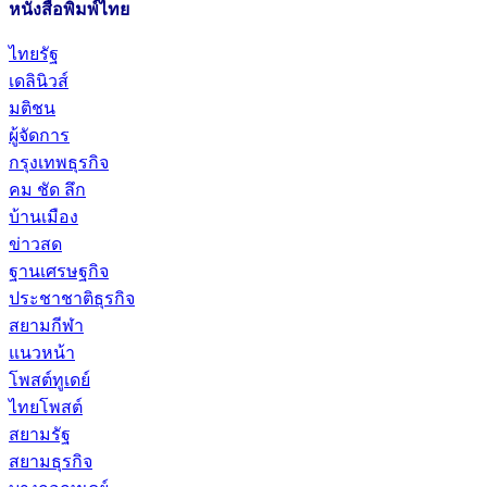
หนังสือพิมพ์ไทย
ไทยรัฐ
เดลินิวส์
มติชน
ผู้จัดการ
กรุงเทพธุรกิจ
คม ชัด ลึก
บ้านเมือง
ข่าวสด
ฐานเศรษฐกิจ
ประชาชาติธุรกิจ
สยามกีฬา
แนวหน้า
โพสต์ทูเดย์
ไทยโพสต์
สยามรัฐ
สยามธุรกิจ