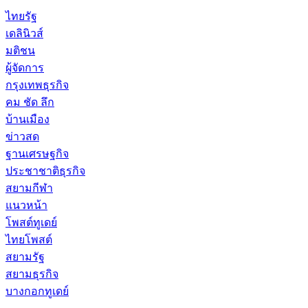
ไทยรัฐ
เดลินิวส์
มติชน
ผู้จัดการ
กรุงเทพธุรกิจ
คม ชัด ลึก
บ้านเมือง
ข่าวสด
ฐานเศรษฐกิจ
ประชาชาติธุรกิจ
สยามกีฬา
แนวหน้า
โพสต์ทูเดย์
ไทยโพสต์
สยามรัฐ
สยามธุรกิจ
บางกอกทูเดย์