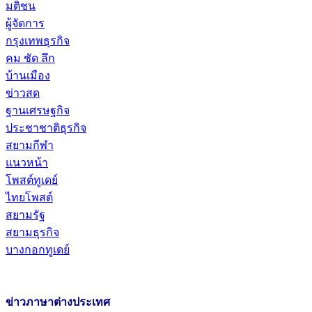
มติชน
ผู้จัดการ
กรุงเทพธุรกิจ
คม ชัด ลึก
บ้านเมือง
ข่าวสด
ฐานเศรษฐกิจ
ประชาชาติธุรกิจ
สยามกีฬา
แนวหน้า
โพสต์ทูเดย์
ไทยโพสต์
สยามรัฐ
สยามธุรกิจ
บางกอกทูเดย์
ข่าวภาษาต่างประเทศ