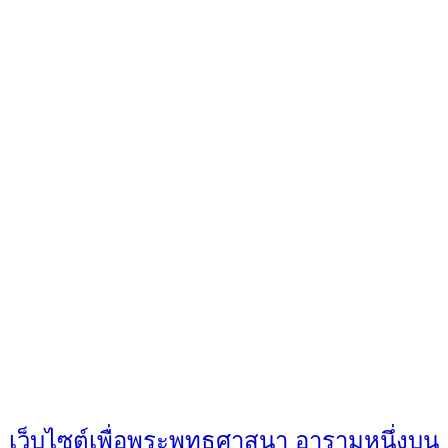
เว็บไซต์เพื่อพระพุทธศาสนา อารามหนึ่งบน