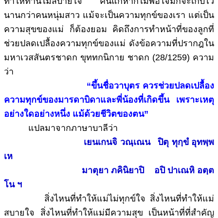
ทำให้ท่านไม่สบายใจ คนแก่หากไม่พอใจมักจะเก็บไว้
นานกว่าคนหนุ่มสาว แม้จะเป็นความทุกข์ของเรา แต่เป็น
ความสุขของแม่ ก็ต้องยอม คิดถึงการทำหน้าที่ของลูกที่
ช่วยปลดเปลื้องความทุกข์ของแม่ ดังข้อความที่ปรากฎใน
มหาเวสสันตรชาดก ขุททกนิกาย ชาดก (28/1259) ความ
ว่า
“ขึ้นชื่อวาบุตร ควรช่วยปลดเปลื้อง
ความทุกข์ของมารดาบิดาและพี่น้องที่เกิดขึ้น เพราะเหตุ
อย่างใดอย่างหนึ่ง แม้ด้วยชีวิตของตน”
แปลมาจากภาษาบาลีว่า
เยนเกนจิ วณฺเณน ปิตุ ทุกฺขํ อุทพฺพ
เห
มาตุยา ภคินิยาปิ อปิ ปาเณหิ อตฺต
โน ฯ
สิ่งไหนที่ทำให้แม่ไม่ทุกข์ใจ สิ่งไหนที่ทำให้แม่
สบายใจ สิ่งไหนที่ทำให้แม่มีความสุข เป็นหน้าที่ที่สำคัญ