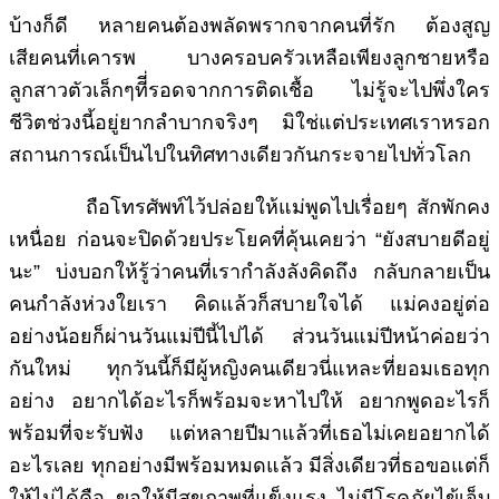
บ้างก็ดี หลายคนต้องพลัดพรากจากคนที่รัก ต้องสูญ
เสียคนที่เคารพ บางครอบครัวเหลือเพียงลูกชายหรือ
ลูกสาวตัวเล็กๆทีี่รอดจากการติดเชื้อ ไม่รู้จะไปพึ่งใคร
ชีวิตช่วงนี้อยู่ยากลำบากจริงๆ มิใช่แต่ประเทศเราหรอก
สถานการณ์เป็นไปในทิศทางเดียวกันกระจายไปทั่วโลก
ถือโทรศัพท์ไว้ปล่อยให้แม่พูดไปเรื่อยๆ สักพักคง
เหนื่อย ก่อนจะปิดด้วยประโยคที่คุ้นเคยว่า “ยังสบายดีอยู่
นะ” บ่งบอกให้รู้ว่าคนที่เรากำลังลังคิดถึง กลับกลายเป็น
คนกำลังห่วงใยเรา คิดแล้วก็สบายใจได้ แม่คงอยู่ต่อ
อย่างน้อยก็ผ่านวันแม่ปีนี้ไปได้ ส่วนวันแม่ปีหน้าค่อยว่า
กันใหม่ ทุกวันนี้ก็มีผู้หญิงคนเดียวนี่แหละที่ยอมเธอทุก
อย่าง อยากได้อะไรก็พร้อมจะหาไปให้ อยากพูดอะไรก็
พร้อมที่จะรับฟัง แต่หลายปีมาแล้วที่เธอไม่เคยอยากได้
อะไรเลย ทุกอย่างมีพร้อมหมดแล้ว มีสิ่งเดียวที่ธอขอแต่ก็
ให้ไม่ได้คือ ขอให้มีสุขภาพที่แข็งแรง ไม่มีโรคภัยไข้เจ็บ