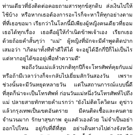
ท่านเดียวที่ยังติดต่อคอยถามสารทุกข์สุกดิบ ส่งเงินไปให้
ไช้บ้าง หรือหากเธอต้องการอะไรก็จะหาให้ทุกอย่างตาม
ที่ที่เธอขอมา เรียกว่าในโลกนี้มีเพียงผู้หญิงคนเดียวที่ยอม
เธอได้ทุกเรื่อง เธอคือผู้ให้กำเนิดข้าพเจ้าเอง เรียกเธอ
ด้วยถ้อยคำสั้นๆว่า “แม่” ผู้หญิงที่มักจะมีคำพูดติดปาก
เสมอว่า “เกิดมาทั้งทีทำดีให้ได้ จะอยู่ได้อีกกี่ปีก็ไม่เป็นไร
แต่หากอยู่ได้ขออยู่เพื่อทำความดี”
พอถึง
วันแม่แล้วปรกติทุกปีก็จะโทรศัพท์คุยกับแม่
หรือถ้ามีเวลาว่างก็จะกลับไปเยี่ยมสักวันสองวัน เพราะ
ช่วงนั้นจะมีวันหยุดหลายวัน แต่ในสถานการณ์แบบนี้ดี
ที่สุดก็น่าจะเป็นโทรศัพท์ ก่อนวันแม่หนึ่งวันโทรศัพท์ไปถึง
แม่ ปลายสายทักทายคำแรกว่า “ยังไม่ติดโควิดนะ ดูข่าว
แล้วกรุงเทพเป็นเขตอันตราย มีคนติดเชื้อและคนตาย
จำนวนมาก รักษาสุขภาพ ดูแลตัวเองด้วย ไม่จำเป็นอย่า
ออกไปไหน อยู่กับที่ดีที่สุด อย่าเดินทางไปต่างจังหวัด