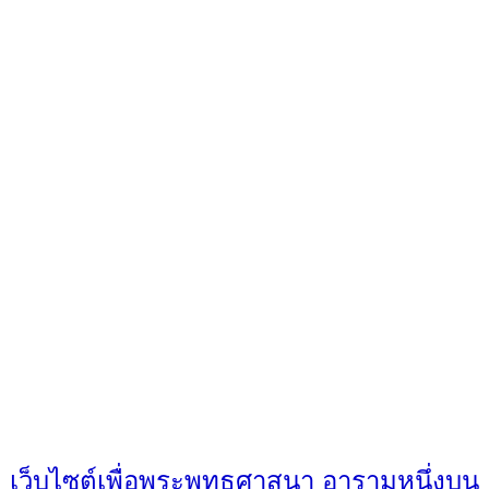
เว็บไซต์เพื่อพระพุทธศาสนา อารามหนึ่งบน