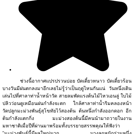
ช่วงนี้อากาศแปรปรวนบ่อย บัดเดี๋ยวหนาว บัดเดี๋ยวร้อน
บางวันมีฝนตกลงมาอีกเลยไม่รู้ว่าเป็นฤดูไหนกันแน่ วันหนึ่งเดิน
เล่นไปที่ศาลาท่าน้ำหน้าวัด สายลมพัดแรงต้นไม้ไหวเอนลู่ ใบไม้
ปลิวว่อนดูเหมือนฝนกำลังจะตก ใกล้ศาลาท่าน้ำริมคลองหน้า
วัดปลูกมะม่วงพันธุ์สุโขทัยไว้สองต้น ต้นหนึ่งกำลังออกดอก อีก
ต้นกำลังแตกกิ่ง มะม่วงสองต้นนี้มีคนนำมาถวายในงาน
มหาชาติเมื่อปีที่ผ่านมาพร้อมทั้งบรรยายสรรพคุณให้ฟังว่า
"มะม่วงพันธุ์นี้มีผลใหญ่มาก บางลูกหนักร่วมหนึ่ง