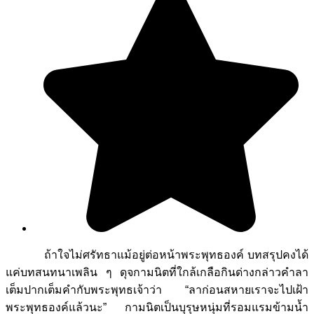
ถ้าใจไม่ศรัทธาแม้อยู่ต่อหน้าพระพุทธองค์ บทสรุปคงได้
แค่บทสนทนาเพลิน ๆ ดุจกามนิตที่ใกล้เกลือกินด่างกล่าวคำลา
เต็มปากเต็มคำกับพระพุทธเจ้าว่า “ลาก่อนสหายเราจะไปเฝ้า
พระพุทธองค์แล้วนะ” กามนิตเป็นบุรุษหนุ่มที่รอมแรมข้ามน้ำ