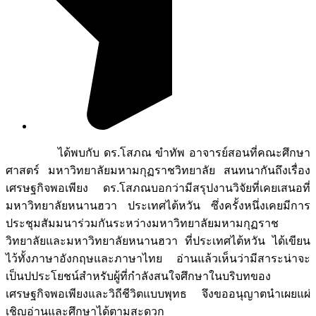
ได้พบกับ ดร.โสภณ ขำทัพ อาจารย์สอนที่คณะศึกษา
ศาสตร์ มหาวิทยาลัยมหามกุฏราชวิทยาลัย สนทนากันถึงเรื่อง
เศรษฐกิจพอเพียง ดร.โสภณบอกว่ามีสรุปงานวิจัยที่เคยเสนอที่
มหาวิทยาลัยหนานฮวา ประเทศไต้หวัน ซึ่งครั้งหนึ่งเคยมีการ
ประชุมสัมมนาร่วมกันระหว่างมหาวิทยาลัยมหามกุฏราช
วิทยาลัยและมหาวิทยาลัยหนานฮวา ที่ประเทศไต้หวัน ได้เขียน
ไว้ทั้งภาษาอังกฤษและภาษาไทย อ่านแล้วเห็นว่ามีสาระน่าจะ
เป็นปประโยชน์สำหรับผู้ที่กำลังสนใจศึกษาในบริบทของ
เศรษฐกิจพอเพียงและวิถีชีวิตแบบพุทธ จึงขออนุญาตนำเผยแผ่
เชิญอ่านและศึกษาได้ตามสะดวก