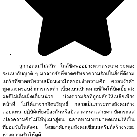
ลูกกอดแม่ไม่สนิท ใกล้ชิดพ่ออย่างหวาดระแวง ระหอง
ระแหงกับญาติ ๆ มาจากรักที่ขาดศรัทธาความรักเป็นสิ่งที่ดีงาม
แต่รักที่ขาดศรัทธาเสมือนเงามืดครอบงำความคิด ครอบงำคำ
พูดและครอบงำการกระทำ เบี่ยงเบนเป้าหมายชีวิตให้บิดเบี้ยวส่ง
ผลดีไม่เต็มเม็ดเต็มหน่วย บ่วงความรักที่ถูกผลักให้เหลือเพียง
หน้าที่ ไม่ได้มาจากจิตบริสุทธิ์ กลายเป็นภาระทางสังคมต่าง
ตอบแทน ปฏิบัติเพียงป้องกันหรือปัดลวดหนาวสายตา ปัดกระแส
เปลวความคิดไม่ให้พุ่งมาสู่ตน ฉลาดหามายามาทดแทนให้เป็น
ที่ยอมรับในสังคม โดยอาศัยกลุ่มสังคมเขียนสคริปต์สร้างระยะ
ห่างความรักให้ดูดี