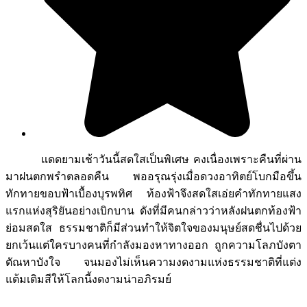
แดดยามเช้าวันนี้สดใสเป็นพิเศษ คงเนื่องเพราะคืนที่ผ่าน
มาฝนตกพรำตลอดคืน พออรุณรุ่งเมื่อดวงอาทิตย์โบกมือขึ้น
ทักทายขอบฟ้าเบื้องบุรพทิศ ท้องฟ้าจึงสดใสเอ่ยคำทักทายแสง
แรกแห่งสุริยันอย่างเบิกบาน ดังที่มีคนกล่าวว่าหลังฝนตกท้องฟ้า
ย่อมสดใส ธรรมชาติก็มีส่วนทำให้จิตใจของมนุษย์สดชื่นไปด้วย
ยกเว้นแต่ใครบางคนที่กำลังมองหาทางออก ถูกความโลภบังตา
ตัณหาบังใจ จนมองไม่เห็นความงดงามแห่งธรรมชาติที่แต่ง
แต้มเติมสีให้โลกนี้งดงามน่าอภิรมย์