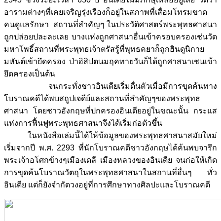
อารามต่างๆที่เคยเจริญรุ่งเรืองก็อยู่ในสภาพที่เสื่อมโทรมขาด
คนดูแลรักษา สถานที่สำคัญๆ ในประวัติศาสตร์พระพุทธศาสนา
ถูกปล่อยปละละเลย บางแห่งถูกศาสนาอื่นเข้าครอบครองเช่นวัด
มหาโพธิ์สถานที่พระพุทธเจ้าตรัสรู้ที่พุทธคยาก็ถูกฮินดูนิกาย
มหันต์เข้ายึดครอง ป่าอิสิปตนมฤคทายวันก็ได้ถูกศาสนาเชนเข้า
ยึดครองเป็นต้น
จนกระทั่งชาวอินเดียเริ่มตื่นตัวเมื่อมีการขุดค้นทาง
โบราณคดีได้พบสถูปเจดีย์และสถานที่สำคัญๆของพระพุทธ
ศาสนา โดยชาวอังกฤษที่ปกครองอินเดียอยู่ในขณะนั้น กระแส
แห่งการฟื้นฟูพระพุทธศาสนาจึงได้เริ่มก่อตัวขึ้น
ในหนังสือเล่มนี้ได้ให้ข้อมูลของพระพุทธศาสนาสมัยใหม่
เริ่มจากปี พ.ศ. 2293 ที่นักโบราณคดีชาวอังกฤษได้ค้นพบจารึก
พระเจ้าอโศกข้างๆเมืองเดลี เมืองหลวงของอินเดีย จนก่อให้เกิด
การขุดค้นโบราณวัตถุในพระพุทธศาสนาในสถานที่อื่นๆ ทั่ว
อินเดีย แต่ก็ยังจำกัดวงอยู่ที่การศึกษาทางศิลปะและโบราณคดี