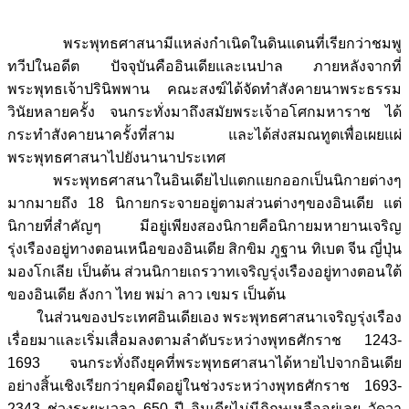
พระพุทธศาสนามีแหล่งกำเนิดในดินแดนที่เรียกว่าชมพู
ทวีปในอดีต ปัจจุบันคืออินเดียและเนปาล ภายหลังจากที่
พระพุทธเจ้าปรินิพพาน คณะสงฆ์ได้จัดทำสังคายนาพระธรรม
วินัยหลายครั้ง จนกระทั่งมาถึงสมัยพระเจ้าอโศกมหาราช ได้
กระทำสังคายนาครั้งที่สาม และได้ส่งสมณทูตเพื่อเผยแผ่
พระพุทธศาสนาไปยังนานาประเทศ
พระพุทธศาสนาในอินเดียไปแตกแยกออกเป็นนิกายต่างๆ
มากมายถึง 18 นิกายกระจายอยู่ตามส่วนต่างๆของอินเดีย แต่
นิกายที่สำคัญๆ มีอยู่เพียงสองนิกายคือนิกายมหายานเจริญ
รุ่งเรืองอยู่ทางตอนเหนือของอินเดีย สิกขิม ภูฐาน ทิเบต จีน ญี่ปุ่น
มองโกเลีย เป็นต้น ส่วนนิกายเถรวาทเจริญรุ่งเรืองอยู่ทางตอนใต้
ของอินเดีย ลังกา ไทย พม่า ลาว เขมร เป็นต้น
ในส่วนของประเทศอินเดียเอง พระพุทธศาสนาเจริญรุ่งเรือง
เรื่อยมาและเริ่มเสื่อมลงตามลำดับระหว่างพุทธศักราช 1243-
1693 จนกระทั่งถึงยุคที่พระพุทธศาสนาได้หายไปจากอินเดีย
อย่างสิ้นเชิงเรียกว่ายุคมืดอยู่ในช่วงระหว่างพุทธศักราช 1693-
2343 ช่วงระยะเวลา 650 ปี อินเดียไม่มีภิกษุเหลืออยู่เลย วัดวา