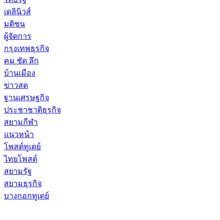
เดลินิวส์
มติชน
ผู้จัดการ
กรุงเทพธุรกิจ
คม ชัด ลึก
บ้านเมือง
ข่าวสด
ฐานเศรษฐกิจ
ประชาชาติธุรกิจ
สยามกีฬา
แนวหน้า
โพสต์ทูเดย์
ไทยโพสต์
สยามรัฐ
สยามธุรกิจ
บางกอกทูเดย์