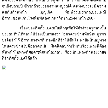
สัตว์ประจำทิศ ถือว่าฟ้าเปิดประตูดิน ทำนายว่าฝนจะดีตั้งแต่ต้นปี
จนถึงปลายปี ข้าวกล้าจะงอกงามสมบูรณ์ดี คนทั้งปวงจะมีความ
สุขกันถ้วนหน้า (บุญเกิด พิมพ์วรเมธากุล,ประเพณี
อีสาน,ขอนแก่นโรงพิมพ์คลังนานาวิทยา,2544,หน้า 260)
เรื่องของทิศทั้งแปดสมัยเด็กๆเพื่อให้จำง่ายครูสอนชั้น
ประถมต้นได้สอนให้ร้องเป็นเพลงว่า "อุดรตรงข้ามทักษิณ บูรพา
ปัจจิมจำไว้ อีสานตรงหรดี ท่องอีกทีจำให้ขึ้นใจ พายัพนั้นอยู่ทาง
ไหนตรงข้ามไปคืออาคเนย์" มีเคล็ดลับว่าเริ่มต้นร้องเพลงนี้ต้อง
หันหน้าไปทางทิศอุดร(ทิศเหนือ)ก่อน ร้องเป็นเพลงทำนองง่ายๆ
ก็จำทิศทั้งแปดได้แล้ว