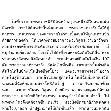
ในที่ประกอบพระราชพิธีมีต้นหว้าอยู่ต้นหนึ่ง มีใบหนาแน่น
มีเงาทึบ ภายใต้ต้นหว้านั้นนั่นแหละ พระราชาทรงรับสั่งให้ปู
ลาดพระแท่นบรรทมของพระราชโอรส เบื้องบนให้ผูกเพดานปัก
ด้วยดาวทองคำ ให้แวดวงด้วยปราการพระวิสูตร วางอารักขา
ส่วนพระองค์ก็ทรงประดับประดาด้วยเครื่องสรรพอลงกรณ์ มี
หมู่อำมาตย์แวดล้อม ได้เสด็จไปยังที่จรดพระนังคัลในที่นั้น พระ
ราชาทรงถือพระนังคัลทองคำ พวกอำมาตย์ถือคันไถเงิน 107
คัน พวกชาวนาต่างพากัน ถือคันไถที่เหลือ เขาเหล่านั้นต่างถือ
คันไถไถไปข้างโน้นบ้างข้างนี้บ้าง แต่พระราชาทรงไถไปจาก
ด้านในสู่ด้านนอก จากด้านนอกสู่ด้านใน ในที่นั้นมีมหาสมบัติ
นางนมที่นั่งห้อมล้อมพระโพธิสัตว์อยู่ ต่างพากันออกมาข้าง
นอก จากภายในพระวิสูตร ด้วยคิดว่าพวกเราจะดูสมบัติของ
พระราชา พระโพธิสัตว์ทอดพระเนตรดูข้างโน้นและข้างนี้ ไม่
ทรงเห็นใครจึงเสด็จลุกขึ้นโดยเร็ว ทรงนั่งขัดสมาธิกำหนดลม
หายใจเข้าออก ทำปฐมฌานให้เกิดขึ้นแล้ว พวกนางนมพากัน