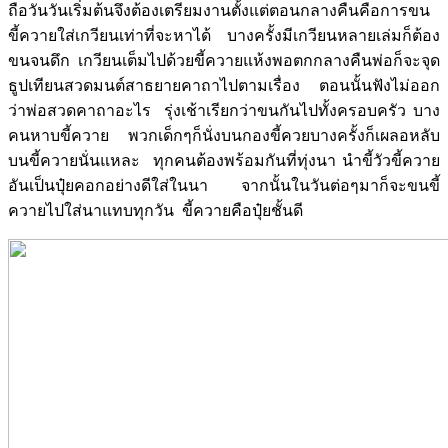
ถือวันวันเริ่มต้นจึงต้องเตรียมงานตั้งแต่ตอนกลางคืนคือการขน
ขี้ควายใส่เกวียนเท่าที่จะหาได้ บางครั้งมีเกวียนหลายเล่มก็ต้อง
ขนจนดึก เกวียนเต็มไปด้วยขี้ควายแห้งพอตกกลางคืนพ่อก็จะจุด
ธูปเทียนสวดมนต์สาธยายคาถาไปตามเรื่อง ตอนนั้นฟังไม่ออก
ว่าพ่อสวดคาถาอะไร รุ่งเช้าเรียกว่าขนกันไปทั้งครอบครัว บาง
คนหาบขี้ควาย พวกเด็กๆก็นั่งบนกองขี้ควยบางครั้งก็เผลอหลับ
บนขี้ควายนั่นแหละ ทุกคนต้องพร้อมกันที่ทุ่งนา นำขี้วัวขี้ควาย
อันเป็นปุ๋ยคอกอย่างดีใส่ในนา จากนั้นในวันต่อๆมาก็จะขนขี้
ควายไปใส่นาแทบทุกวัน ขี้ควายคือปุ๋ยชั้นดี