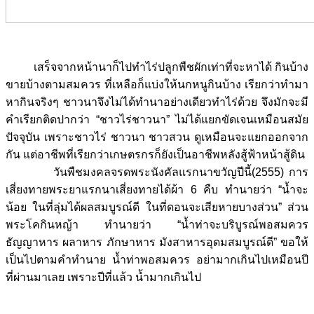
เสร็จจากหน้านาก็ไปทำไร่ปลูกพืชผักเท่าที่จะหาได้ กินบ้าง
ขายบ้างตามสมควร ที่เหลือก็แบ่งให้นกหนูกินบ้าง เรียกว่าทำมา
หากินจริงๆ ชาวนาจึงไม่ได้ทำนาอย่างเดียวทำไร่ด้วย จึงมักจะมี
คำเรียกติดปากว่า “ชาวไร่ชาวนา” ไม่ได้แยกขัดเจนเหมือนสมัย
ปัจจุบัน เพราะชาวไร่ ชาวนา ชาวสวน ดูเหมือนจะแยกออกจาก
กัน แต่อาชีพที่เรียกว่าเกษตรกรก็ยังเป็นอาชีพหลังสู้ฟ้าหน้าสู้ดิน
วันพืชมงคลจรดพระนังคัลแรกนาขวัญปีนี้(2555) การ
เสี่ยงทายพระยาแรกนาเสี่ยงทายได้ผ้า 6 คืบ ทำนายว่า “น้ำจะ
น้อย ในที่ลุ่มได้ผลสมบูรณ์ดี ในที่ดอนจะเสียหายบางส่วน” ส่วน
พระโคกินหญ้า ทำนายว่า “น้ำท่าจะบริบูรณ์พอสมควร
ธัญญาหาร ผลาหาร ภักษาหาร มังสาหารอุดมสมบูรณ์ดี” ขอให้
เป็นไปตามคำทำนาย น้ำท่าพอสมควร อย่ามากเกินไปเหมือนปี
ที่ผ่านมาเลย เพราะปีที่แล้ว น้ำมากเกินไป