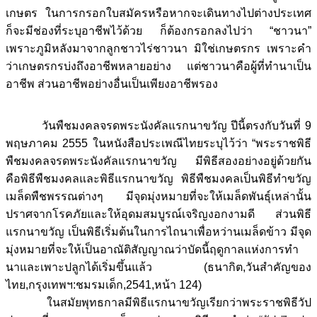
เกษตร ในการกรอกใบสมัครหรือหากจะเดินทางไปต่างประเทศ
ก็จะมีช่องที่ระบุอาชีพไว้ด้วย ก็ต้องกรอกลงไปว่า “ชาวนา”
เพราะภูมิหลังมาจากลูกชาวไร่ชาวนา มิใช่เกษตรกร เพราะคำ
ว่าเกษตรกรบ่งถึงอาชีพหลายอย่าง แต่ชาวนาคือผู้ที่ทำนาเป็น
อาชีพ ส่วนอาชีพอย่างอื่นเป็นเพียงอาชีพรอง
วันพืชมงคลจรดพระนังคัลแรกนาขวัญ ปีนี้ตรงกับวันที่ 9
พฤษภาคม 2555 ในหนังสือประเพณีไทยระบุไว้ว่า “พระราชพิธี
พืชมงคลจรดพระนังคัลแรกนาขวัญ มีพิธีสองอย่างอยู่ด้วยกัน
คือพิธีพืชมงคลและพิธีแรกนาขวัญ พิธีพืชมงคลเป็นพิธีทำขวัญ
เมล็ดพืชพรรณต่างๆ มีจุดมุ่งหมายที่จะให้เมล็ดพันธุ์เหล่านั้น
ปราศจากโรคภัยและให้อุดมสมบูรณ์เจริญงอกงามดี ส่วนพิธี
แรกนาขวัญ เป็นพิธีเริ่มต้นในการไถนาเพื่อหว่านเมล็ดข้าว มีจุด
มุ่งหมายที่จะให้เป็นอาณัติสัญญาณว่าบัดนี้ฤดูกาลแห่งการทำ
นาและเพาะปลูกได้เริ่มขึ้นแล้ว (ธนากิต,วันสำคัญของ
ไทย,กรุงเทพฯ:ชมรมเด็ก,2541,หน้า 124)
ในสมัยพุทธกาลมีพิธีแรกนาขวัญเรียกว่าพระราชพิธีวัป