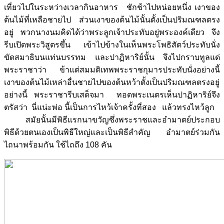
เที่ยวไปในระหว่างเวลากินอาหาร ชักช้าไปหน่อยหนึ่ง เงาของ
ต้นไม้ที่เหลือชายไป ส่วนเงาของต้นไม้นั้นตั้งเป็นปริมณฑลตรง
อยู่ พวกนางนมคิดได้ว่าพระลูกเจ้าประทับอยู่พระองค์เดียว จึง
รีบเปิดพระวิสูตรขึ้น เข้าไปข้างในเห็นพระโพธิสัตว์ประทับนั่ง
ขัดสมาธิบนแท่นบรรทม และปาฏิหาริย์นั้น จึงไปกราบทูลแด่
พระราชาว่า ข้าแต่สมมติเทพพระราชกุมารประทับนั่งอย่างนี้
เงาของต้นไม้เหล่าอื่นชายไปของต้นหว้าตั้งเป็นปริมณฑลตรงอยู่
อย่างนี้ พระราชารีบเสด็จมา ทอดพระเนตรเห็นปาฏิหาริย์จึง
ตรัสว่า นี่แน่ะพ่อ นี้เป็นการไหว้เจ้าครั้งที่สอง แล้วทรงไหว้ลูก
สมัยนั้นมีพิธีแรกนาขวัญซึ่งพระราชและอำมาตย์ประกอบ
พิธีด้วยตนเองเป็นพิธีใหญ่และเป็นพิธีสำคัญ อำมาตย์ร่วมกัน
ไถนาพร้อมกัน ใช้ไถถึง 108 คัน