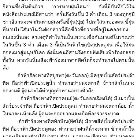
อีสานซึ่งเริ่มต้นด้วย “การหาบฝุ่นใส่นา” ดังที่มีบันทึกไว้ใน
หนังสือประเพณีอีสานว่า “ครั้นถึงวันขึ้น 3 ค่ำ เดือน 3 ของทุกๆปี
ชาวอีสานจะพากันหาบฝุ่นหรือขี้ฝุ่น(ปุ๋ย) ไปเทใส่นาของตน ขี้ฝุ่น
ที่หาบไปใส่นาในวันดังกล่าวนี้คือขี้วัวขี้ควายที่อยู่ในคอกของ
ตนเองนั่นเอง สาเหตุที่ทำในวันนั้นเพราะเชื่อกันมาแต่โบราณว่า
ในวันขึ้น 3 ค่ำ เดือน 3 นี้เป็นวันฟ้าไข(เปิด)ประตูฝน เพื่อให้ฝน
ตกลงมาสู่มนุษย์โลก ดังนั้นคนอีสานจึงคอยฟังเสียงฟ้าร้องตลอด
ทั้งวัน หากวันนั้นเสียงฟ้าร้องมาจากทิศใดก็จะทำนายไปตามนั้น
คือ
ถ้าฟ้าร้องทางทิศบูรพา(ตะวันออก) มีครุฑเป็นสัตว์ประจำ
ทิศ ถือว่าฟ้าเปิดประตูน้ำ ทำนายว่าฝนจะตกดี ข้าวกล้าในนาง
อกงามดี ผู้คนจะได้ทำบุญทำทานอย่างทั่วถึง
ถ้าฟ้าร้องทางทิศอาคเนย์(ตะวันออกเฉียงใต้) มีแมวเป็น
สัตว์ประจำทิศ ถือว่าฟ้าเปิดประตูลม ทำนายว่าฝนจะตกน้อย น้ำ
ในนาจะแห้งแล้ง ผู้คนจะอดอยากและเกิดท้องร่วงระบาด
ถ้าฟ้าร้องทางทิศทักษิณ(ทิศใต้) มีราชสีห์เป็นสัตว์ประจำ
ทิศ ถือว่าฟ้าเปิดประตูทอง ทำนายว่าฝนดีน้ำจะมาก ข้าวกล้าใน
นาจะเสียสองส่วนได้มาสามส่วน นาลุ่มจะเสียหาย ส่วนนาดอน