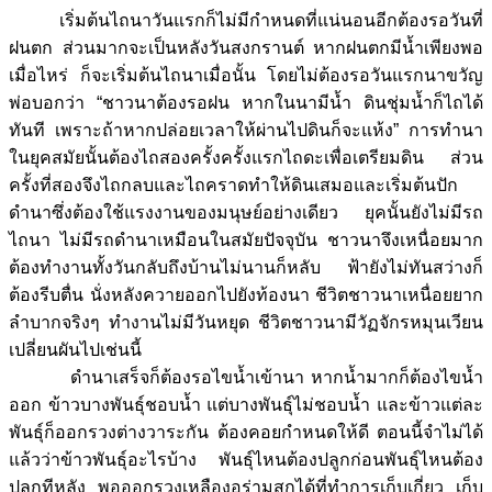
เริ่มต้นไถนาวันแรกก็ไม่มีกำหนดที่แน่นอนอีกต้องรอวันที่
ฝนตก ส่วนมากจะเป็นหลังวันสงกรานต์ หากฝนตกมีน้ำเพียงพอ
เมื่อไหร่ ก็จะเริ่มต้นไถนาเมื่อนั้น โดยไม่ต้องรอวันแรกนาขวัญ
พ่อบอกว่า “ชาวนาต้องรอฝน หากในนามีน้ำ ดินชุ่มน้ำก็ไถได้
ทันที เพราะถ้าหากปล่อยเวลาให้ผ่านไปดินก็จะแห้ง” การทำนา
ในยุคสมัยนั้นต้องไถสองครั้งครั้งแรกไถดะเพื่อเตรียมดิน ส่วน
ครั้งที่สองจึงไถกลบและไถคราดทำให้ดินเสมอและเริ่มต้นปัก
ดำนาซึ่งต้องใช้แรงงานของมนุษย์อย่างเดียว ยุคนั้นยังไม่มีรถ
ไถนา ไม่มีรถดำนาเหมือนในสมัยปัจจุบัน ชาวนาจึงเหนื่อยมาก
ต้องทำงานทั้งวันกลับถึงบ้านไม่นานก็หลับ ฟ้ายังไม่ทันสว่างก็
ต้องรีบตื่น นั่งหลังควายออกไปยังท้องนา ชีวิตชาวนาเหนื่อยยาก
ลำบากจริงๆ ทำงานไม่มีวันหยุด ชีวิตชาวนามีวัฏจักรหมุนเวียน
เปลี่ยนผันไปเช่นนี้
ดำนาเสร็จก็ต้องรอไขน้ำเข้านา หากน้ำมากก็ต้องไขน้ำ
ออก ข้าวบางพันธุ์ชอบน้ำ แต่บางพันธุ์ไม่ชอบน้ำ และข้าวแต่ละ
พันธุ์ก็ออกรวงต่างวาระกัน ต้องคอยกำหนดให้ดี ตอนนี้จำไม่ได้
แล้วว่าข้าวพันธุ์อะไรบ้าง พันธุ์ไหนต้องปลูกก่อนพันธุ์ไหนต้อง
ปลูกทีหลัง พอออกรวงเหลืองอร่ามสุกได้ที่ทำการเก็บเกี่ยว เก็บ