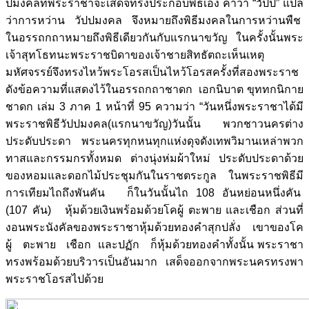
ปมงคลที่พระราชาจะเสด็จทรงประกอบพิธีเอง คำว่า “วัปป” แปล
ว่าการหว่าน วัปปมงคล จึงหมายถึงพิธีมงคลในการหว่านพืช
ในอรรถกถาหมายถึงพิธีเดียวกันกับแรกนาขวัญ ในครั้งนั้นพระ
เจ้าสุทโธทนะพระราชบิดาของเจ้าชายสิทธัตถะเห็นเหตุ
มหัศจรรย์จึงทรงไหว้พระโอรสเป็นไหว้โอรสครั้งที่สองพระราช
ดังข้อความที่แสดงไว้ในอรรถกถาชาดก เอกนิบาต ขุททกนิกาย
ชาดก เล่ม 3 ภาค 1 หน้าที่ 95 ความว่า “วันหนึ่งพระราชาได้มี
พระราชพิธีวัปปมงคล(แรกนาขวัญ)วันนั้น พวกชาวนครต่าง
ประดับประดา พระนครทุกหนทุกแห่งดุจดังเทพวิมานเหล่าพวก
ทาสและกรรมกรทั้งหมด ต่างนุ่งห่มผ้าใหม่ ประดับประดาด้วย
ของหอมและดอกไม้ประชุมกันในราชตระกูล ในพระราชพิธีมี
การเทียมไถถึงพันคัน ก็ในวันนั้นไถ 108 อันหย่อนหนึ่งคัน
(107 คัน) หุ้มด้วยเงินพร้อมด้วยโคผู้ ตะพาย และเชือก ส่วนที่
งอนพระนังคัลของพระราชาหุ้มด้วยทองคำสุกปลั่ง เขาของโค
ผู้ ตะพาย เชือก และปฏัก ก็หุ้มด้วยทองคำทั้งนั้น พระราชา
ทรงพร้อมด้วยบริวารเป็นอันมาก เสด็จออกจากพระนครทรงพา
พระราชโอรสไปด้วย