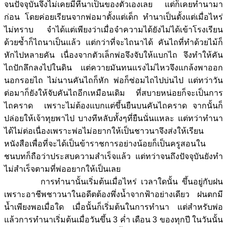
จนปัจจุบันจึงไม่เคยมีที่นาเป็นของตัวเองเลย แต่ก็เคยทำนามา
ก่อน โดยค่อยเรียนจากพ่อมาตั้งแต่เด็ก ทำนาเป็นตั้งแต่เมื่อไหร่
ไม่ทราบ จำได้แต่เพียงว่าเมื่อจำความได้ยังไม่ได้เข้าโรงเรียน
ด้วยซ้ำก็ไถนาเป็นแล้ว แต่กว่าที่จะไถนาได้ คันไถที่ทำด้วยไม้ก็
หักไปหลายคัน เนื่องจากตัวเล็กพ่อจึงจับให้แบกไถ จึงทำให้คัน
ไถปักลึกลงไปในดิน แต่ควายมันทนแรงไม่ไหวจึงแกล้งพาออก
นอกรอยไถ ไม่นานคันไถก็หัก พ่อก็ซ่อมไถไปบ่นไป แต่ทว่าวัน
ต่อมาก็ยังให้จับคันไถอีกเหมือนเดิม ที่สบายหน่อยก็จะเป็นการ
ไถคราด เพราะไม่ต้องแบกแต่ขึ้นยืนบนคันไถคราด จากนั้นก็
ปล่อยให้เจ้าทุยพาไป บางทีหลับทั้งๆที่ยืนนั่นแหละ แต่ทว่าทำนา
ได้ไม่ต่อเนื่องเพราะพ่อไม่อยากให้เป็นชาวนาจึงส่งให้เรียน
หนังสือเพื่อที่จะได้เป็นข้าราชการอย่างน้อยก็เป็นครูสอนใน
ชนบทก็ถือว่าประสบความสำเร็จแล้ว แต่ทว่าจนถึงปัจจุบันยังทำ
ไม่สำเร็จตามที่พ่ออยากให้เป็นเลย
การทำนานั้นเริ่มต้นเมื่อไหร่ เวลาใดนั้น ขึ้นอยู่กับฝน
เพราะอาชีพชาวนาในอดีตต้องพึ่งน้ำจากฟ้าอย่างเดียว ฝนตกมี
น้ำเพียงพอเมื่อใด เมื่อนั้นก็เริ่มต้นในการทำนา แต่สำหรับพ่อ
แล้วการทำนาเริ่มต้นเมื่อวันขึ้น 3 ค่ำ เดือน 3 ของทุกปี ในวันนั้น