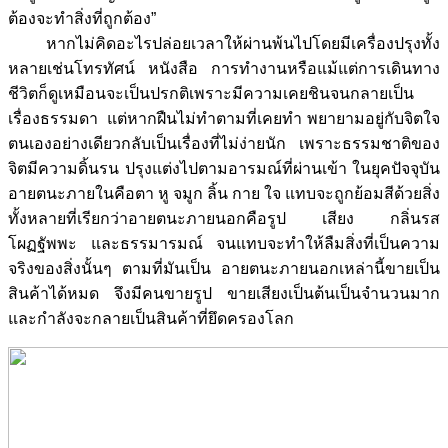
ต้องจะทำสิ่งที่ถูกต้อง”
หากไม่คิดอะไรปล่อยเวลาให้ผ่านพ้นไปโดยมีเครื่องปรุงทั้ง
หลายเช่นโทรทัศน์ หนังสือ การทำงานหรือแม้แต่การเดินทาง
ชีวิตก็ดูเหมือนจะเป็นปรกติเพราะมีความเคยชินจนกลายเป็น
เรื่องธรรมดา แต่หากฝืนไม่ทำตามที่เคยทำ พยายามอยู่กับจิตใจ
ตนเองอย่างเดียวกลับเป็นเรื่องที่ไม่ง่ายนัก เพราะธรรมชาติของ
จิตมีความดิ้นรน ปรุงแต่งไปตามอารมณ์ที่ผ่านเข้า ในยุคปัจจุบัน
อายตนะภายในคือตา หู จมูก ลิ้น กาย ใจ แทบจะถูกย้อมสีด้วยสิ่ง
ทั้งหลายที่เรียกว่าอายตนะภายนอกคือรูป เสียง กลิ่นรส
โผฏฐัพพะ และธรรมารมณ์ จนแทบจะทำให้ลืมสิ่งที่เป็นความ
จริงของสิ่งนั้นๆ ตามที่มันเป็น อายตนะภายนอกเหล่านี้ขายเป็น
สินค้าได้หมด จึงมีคนขายรูป ขายเสียงเป็นต้นเป็นจำนวนมาก
และกำลังจะกลายเป็นสินค้าที่ยึดครองโลก