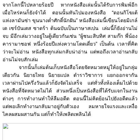
จากโลกนี้ไปหลายร้อยปี หากหนังสือเล่มนั้นได้รับการพิมพ์อีก
เมื่อไหร่คนก็ยังจำได้ ตอนนั้นหันไปมองหนังสือ “ดอนกิโฆเต้
แห่งลามันซ่า ขุนนางต่ำศักดิ์นักฝัน” หนังสือเล่มนี้เขียนโดยมิเกล์
เด เซร์บันเตส ซาดร้า ต้นฉบับเป็นภาษาสเปน เล่มนี้ก็ยังอ่านไม่
จบ มีอีกเล่มวางอยู่ในตู้เดียวกันเช่น “ผู้ชนะสิบทิศ สามก๊ก พี่น้อง
คารามาชอฟ หนึ่งร้อยปีแห่งความโดดเดี่ยว” เป็นต้น เวลาที่คิด
ว่าจะไม่อ่าน หนังสือทุกเล่มกลับน่าอ่าน แต่พอถึงเวลาอ่านกลับ
อ่านไม่จบสักเล่ม
จากนั้นก็เล่มต้นเก็บหนังสือโดยจัดหมวดหมู่ให้อยู่ในกลุ่ม
เดียวกัน นิยายไทย นิยายแปล ตำราวิชาการ แยกออกจากัน
เวลาผ่านไปครึ่งวันแล้วก็ยังจัดไม่เสร็จ แต่ทั่วทั้งห้องเต็มไปด้วย
หนังสือที่จัดหมวดไม่ได้ ส่วนหนึ่งเป็นหนังสือที่ได้รับแจกในงาน
ต่างๆ การทำงานทำให้ลืมอดีต ตอนนี้ไม่คิดย้อนไปยังอดีตแล้ว
แต่พอเลิกทำงานกลับมาอยู่กับตัวเอง ลมหายใจแรงและเหงื่อ
ไคลผสมผสานกัน แต่ก็ทำให้เพลิดเพลินได้