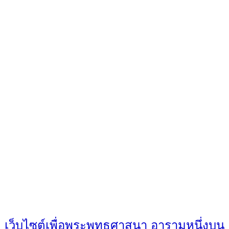
เว็บไซต์เพื่อพระพุทธศาสนา อารามหนึ่งบน