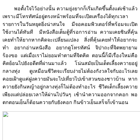
พอตั้งใจไว้อย่างนั้น ความยุ่งยากก็เริ่มเกิดขึ้นตั้งแต่เช้าแล้ว
เพราะมีโทรทัศน์อยู่ตรงหน้าพร้อมที่จะเปิดเครื่องได้ทุกเวลา
รายการในวันหยุดยิ่งน่าสนใจ มีจอคอมพิวเตอร์ที่พร้อมจะเปิด
ใช้งานได้ทันที มีหนังสือเต็มตู้ที่รอการอ่าน ความเคยชินที่คุ้น
เคยทำให้ยากหากคิดจะเปลี่ยนแปลง สิ่งที่คุ้นเคยทำให้อยากจะ
ทำ อยากอ่านหนังสือ อยากดูโทรทัศน์ จิปาถะที่จิตพยายาม
ร้องขอ แต่เมื่อเราไม่ยอมทำตามที่จิตคิด ตอนนี้ก็มีเรื่องใหม่คือ
คิดย้อนไปยังอดีตที่ผ่านมาแล้ว โน่นสมัยเป็นเด็ดเลี้ยงควายอยู่
กลางทุ่ง ดูเหมือนชีวิตจะเรียบง่ายไม่ต้องกังวลใจกับอะไรเลย
คอยเฝ้าดูแค่ฝูงควายมันจะไปเที่ยวไปเข้าสวนของชาวบ้าน หาก
ควายยังกินหญ้าอยู่กลางทุ่งก็ไม่ต้องทำอะไร ชีวิตเด็กเลี้ยงควาย
เพียงแต่ปล่อยเวลาให้ผ่านไปวันๆ เช้านำความออกจากคอก พอ
ตกตอนเย็นก็ต้อนควายกับยังคอก กินข้าวเย็นเสร็จก็เข้านอน