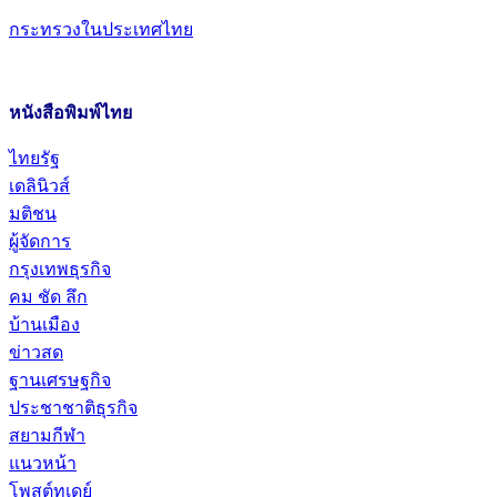
กระทรวงในประเทศไทย
หนังสือพิมพ์ไทย
ไทยรัฐ
เดลินิวส์
มติชน
ผู้จัดการ
กรุงเทพธุรกิจ
คม ชัด ลึก
บ้านเมือง
ข่าวสด
ฐานเศรษฐกิจ
ประชาชาติธุรกิจ
สยามกีฬา
แนวหน้า
โพสต์ทูเดย์