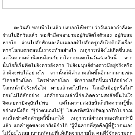
ตะวันลับขอบฟ้าไปแล้ว บ่งบอกให้ทราบว่าวันเวลากำลังจะ
ผ่านไปอีกวันแล้ว พอฟ้ามืดพยายามอยู่กับจิตใจตัวเอง อยู่กับลม
หายใจ ผ่านไปสักพักหลงลืมเผลอสติไปสักครู่กลับไปคิดถึงเรื่อง
หากโลกแตกตอนนี้เราจะทำอย่างไร เหตุการณ์ยังไม่เกิดขึ้นเลย
แต่ในความคำนึงเหมือนกับว่าโลกจะแตกในวันสองวันนี้ จาก
นั้นใจก็เริ่มคิดไปยังดาวอังคาร ไปยังมนุษย์ต่างดาวมีอยู่จริงหรือ
ถ้ามีจะพบได้อย่างไร จากนั้นก็มีคำถามเกิดขึ้นอีกมากมายเช่น
“ใครสร้างโลก ใครทำลายโลก จักรวาลเกิดขึ้นมาได้อย่างไร
โลกหน้ามีจริงหรือไม่ ตายแล้วจะไปไหน โลกอื่นมีอยู่หรือไม่”
ตอบไม่ได้สักอย่าง แต่คำถามเหล่านี้ก่อเกิดความสงสัยขึ้นในใจ
จิตเลยหาปัจจุบันไม่พบ แต่ในความสงสัยนั้นก็เกิดความรู้ขึ้น
อย่างหนึ่งคือ “รู้ว่าตนเองไม่รู้” โสเครติสนักปรัชญากรีกโบราณ
คนนั้นช่างคิดคำพูดนี้ขึ้นมาได้ เหตุการณ์ผ่านมาสองพันกว่าปี
แล้ว แต่คำพูดของเขายังมีจำได้ “ผู้ที่ฉลาดที่สุดคือผู้ที่รู้ว่าตนเอง
ไม่รู้อะไรเลย ญาณทัศนะที่แท้เกิดจากภายใน คนที่รู้จักความถูก