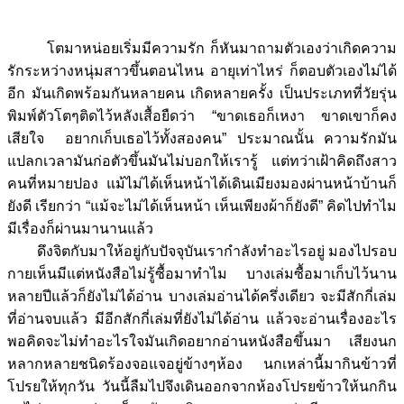
โตมาหน่อยเริ่มมีความรัก ก็หันมาถามตัวเองว่าเกิดความ
รักระหว่างหนุ่มสาวขึ้นตอนไหน อายุเท่าไหร่ ก็ตอบตัวเองไม่ได้
อีก มันเกิดพร้อมกันหลายคน เกิดหลายครั้ง เป็นประเภทที่วัยรุ่น
พิมพ์ตัวโตๆติดไว้หลังเสื้อยืดว่า “ขาดเธอก็เหงา ขาดเขาก็คง
เสียใจ อยากเก็บเธอไว้ทั้งสองคน” ประมาณนั้น ความรักมัน
แปลกเวลามันก่อตัวขึ้นมันไม่บอกให้เรารู้ แต่ทว่าเฝ้าคิดถึงสาว
คนที่หมายปอง แม้ไม่ได้เห็นหน้าได้เดินเมียงมองผ่านหน้าบ้านก็
ยังดี เรียกว่า “แม้จะไม่ได้เห็นหน้า เห็นเพียงผ้าก็ยังดี” คิดไปทำไม
มีเรื่องก็ผ่านมานานแล้ว
ดึงจิตกับมาให้อยู่กับปัจจุบันเรากำลังทำอะไรอยู่ มองไปรอบ
กายเห็นมีแต่หนังสือไม่รู้ซื้อมาทำไม บางเล่มซื้อมาเก็บไว้นาน
หลายปีแล้วก็ยังไม่ได้อ่าน บางเล่มอ่านได้ครึ่งเดียว จะมีสักกี่เล่ม
ที่อ่านจบแล้ว มีอีกสักกี่เล่มที่ยังไม่ได้อ่าน แล้วจะอ่านเรื่องอะไร
พอคิดจะไม่ทำอะไรใจมันเกิดอยากอ่านหนังสือขึ้นมา เสียงนก
หลากหลายชนิดร้องจอแจอยู่ข้างๆห้อง นกเหล่านี้มากินข้าวที่
โปรยให้ทุกวัน วันนี้ลืมไปจึงเดินออกจากห้องโปรยข้าวให้นกกิน