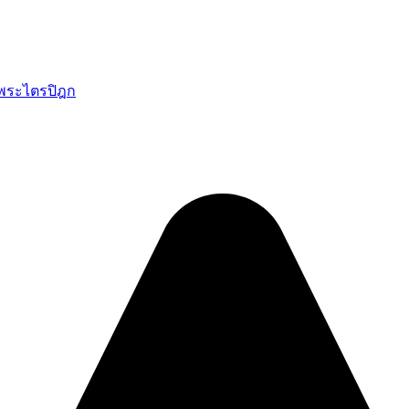
นพระไตรปิฎก