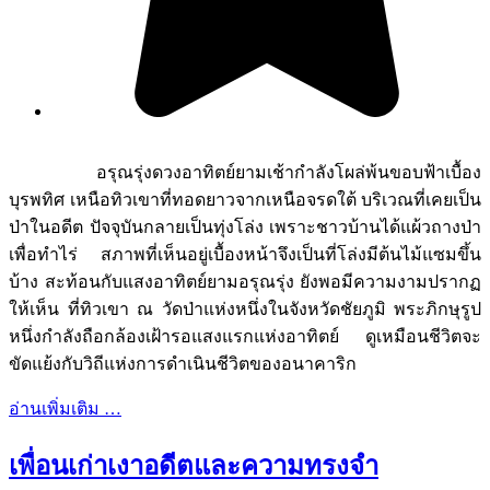
อรุณรุ่งดวงอาทิตย์ยามเช้ากำลังโผล่พ้นขอบฟ้าเบื้อง
บุรพทิศ เหนือทิวเขาที่ทอดยาวจากเหนือจรดใต้ บริเวณที่เคยเป็น
ป่าในอดีต ปัจจุบันกลายเป็นทุ่งโล่ง เพราะชาวบ้านได้แผ้วถางป่า
เพื่อทำไร่ สภาพที่เห็นอยู่เบื้องหน้าจึงเป็นที่โล่งมีต้นไม้แซมขึ้น
บ้าง สะท้อนกับแสงอาทิตย์ยามอรุณรุ่ง ยังพอมีความงามปรากฏ
ให้เห็น ที่ทิวเขา ณ วัดป่าแห่งหนึ่งในจังหวัดชัยภูมิ พระภิกษุรูป
หนึ่งกำลังถือกล้องเฝ้ารอแสงแรกแห่งอาทิตย์ ดูเหมือนชีวิตจะ
ขัดแย้งกับวิถีแห่งการดำเนินชีวิตของอนาคาริก
อ่านเพิ่มเติม …
เพื่อนเก่าเงาอดีตและความทรงจำ