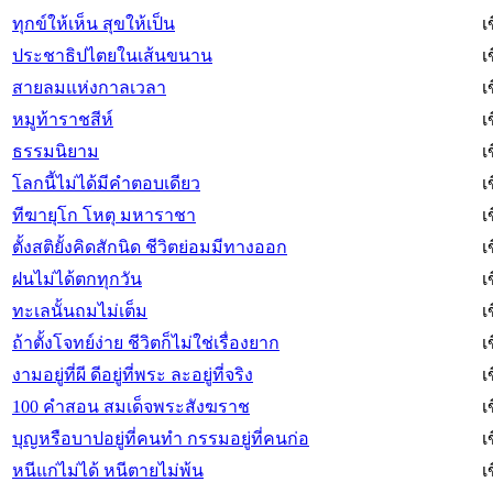
ทุกข์ให้เห็น สุขให้เป็น
เ
ประชาธิปไตยในเส้นขนาน
เ
สายลมแห่งกาลเวลา
เ
หมูท้าราชสีห์
เ
ธรรมนิยาม
เ
โลกนี้ไม่ได้มีคำตอบเดียว
เ
ทีฆายุโก โหตุ มหาราชา
เ
ตั้งสติยั้งคิดสักนิด ชีวิตย่อมมีทางออก
เ
ฝนไม่ได้ตกทุกวัน
เ
ทะเลนั้นถมไม่เต็ม
เ
ถ้าตั้งโจทย์ง่าย ชีวิตก็ไม่ใช่เรื่องยาก
เ
งามอยู่ที่ผี ดีอยู่ที่พระ ละอยู่ที่จริง
เ
100 คำสอน สมเด็จพระสังฆราช
เ
บุญหรือบาปอยู่ที่คนทำ กรรมอยู่ที่คนก่อ
เ
หนีแก่ไม่ได้ หนีตายไม่พ้น
เ