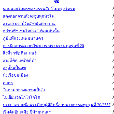
ชื่อ
นามและโคตรของสรรพสัตว์ไม่ทรุดโทรม
เ
แดงดอกจานดังจะจูบทุกหัวใจ
เ
งานประจำปีวัดมัชฌันติการาม
เ
หว่านพืชเช่นใดย่อมได้ผลเช่นนั้น
เ
ภูมิแพ้กรุงเทพมหานคร
เ
การฝึกอบรมภาควิชาการ พระธรรมทูตรุ่นที่ 20
เ
สิ่งที่รกชัฏคือมนุษย์
เ
ง่ายที่คิด แต่ติดที่ทำ
เ
อยู่เย็นเป็นสุข
เ
นั่งเรือชมเมือง
เ
คำครู
เ
ในท่ามกลางความเป็นไป
เ
ไปเยี่ยมวัดโกโรโกโส
เ
ประกาศรายชื่อพระภิกษุผู้มีสิทธิ์สอบพระธรรมทูตรุ่นที่ 20/2557
เ
เริ่มต้นปีมะเมีย:ขี่ม้าชมนคร
เ