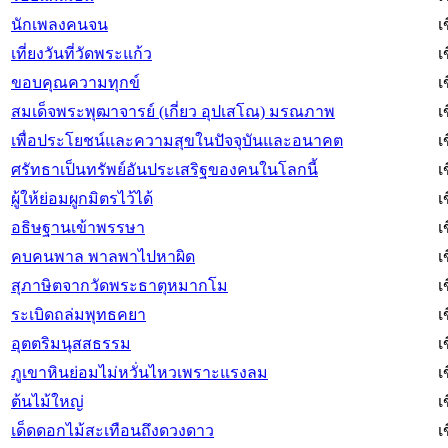
นักเพลงคนจน
เ
เที่ยงวันที่วัดพระแก้ว
เ
ขอบคุณความทุกข์
เ
สมเด็จพระพุฒาจารย์ (เกี่ยว อุปเสโณ) มรณภาพ
เ
เพื่อประโยชน์และความสุขในปัจจุบันและอนาคต
เ
ศรัทธาเป็นทรัพย์อันประเสริฐของคนในโลกนี้
เ
ผู้ให้ย่อมผูกมิตรไว้ได้
เ
อธิษฐานเข้าพรรษา
เ
คบคนพาล พาลพาไปหาผิด
เ
สุภาษิตจากวัดพระธาตุหมากโม
เ
ระเบิดถล่มพุทธคยา
เ
อุตตริมนุสสธรรม
เ
ภูเขาหินย่อมไม่หวั่นไหวเพราะแรงลม
เ
ต้นไม้ใหญ่
เ
เด็ดดอกไม้สะเทือนถึงดวงดาว
เ