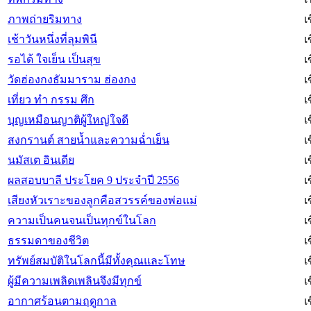
ภาพถ่ายริมทาง
เ
เช้าวันหนึ่งที่ลุมพินี
เ
รอได้ ใจเย็น เป็นสุข
เ
วัดฮ่องกงธัมมาราม ฮ่องกง
เ
เที่ยว ทำ กรรม ศึก
เ
บุญเหมือนญาติผู้ใหญ่ใจดี
เ
สงกรานต์ สายน้ำและความฉ่ำเย็น
เ
นมัสเต อินเดีย
เ
ผลสอบบาลี ประโยค 9 ประจำปี 2556
เ
เสียงหัวเราะของลูกคือสวรรค์ของพ่อแม่
เ
ความเป็นคนจนเป็นทุกข์ในโลก
เ
ธรรมดาของชีวิต
เ
ทรัพย์สมบัติในโลกนี้มีทั้งคุณและโทษ
เ
ผู้มีความเพลิดเพลินจึงมีทุกข์
เ
อากาศร้อนตามฤดูกาล
เ