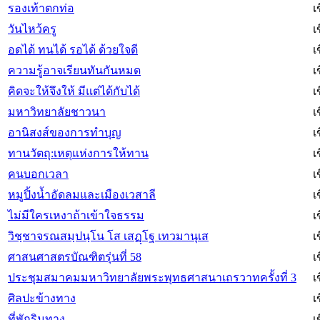
รองเท้าตกท่อ
เ
วันไหว้ครู
เ
อดได้ ทนได้ รอได้ ด้วยใจดี
เ
ความรู้อาจเรียนทันกันหมด
เ
คิดจะให้จึงให้ มีแต่ได้กับได้
เ
มหาวิทยาลัยชาวนา
เ
อานิสงส์ของการทำบุญ
เ
ทานวัตถุ:เหตุแห่งการให้ทาน
เ
คนบอกเวลา
เ
หมูปิ้งน้ำอัดลมและเมืองเวสาลี
เ
ไม่มีใครเหงาถ้าเข้าใจธรรม
เ
วิชฺชาจรณสมฺปนฺโน โส เสฏฺโฐ เทวมานุเส
เ
ศาสนศาสตรบัณฑิตรุ่นที่ 58
เ
ประชุมสมาคมมหาวิทยาลัยพระพุทธศาสนาเถรวาทครั้งที่ 3
เ
ศิลปะข้างทาง
เ
ที่พักริมทาง
เ