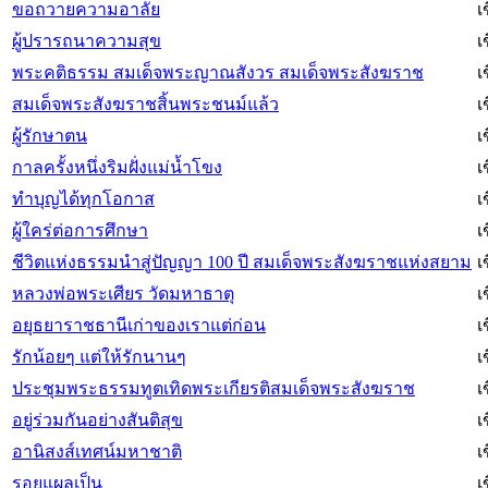
ขอถวายความอาลัย
เ
ผู้ปรารถนาความสุข
เ
พระคติธรรม สมเด็จพระญาณสังวร สมเด็จพระสังฆราช
เ
สมเด็จพระสังฆราชสิ้นพระชนม์แล้ว
เ
ผู้รักษาตน
เ
กาลครั้งหนึ่งริมฝั่งแม่น้ำโขง
เ
ทำบุญได้ทุกโอกาส
เ
ผู้ใคร่ต่อการศึกษา
เ
ชีวิตแห่งธรรมนำสู่ปัญญา 100 ปี สมเด็จพระสังฆราชแห่งสยาม
เ
หลวงพ่อพระเศียร วัดมหาธาตุ
เ
อยุธยาราชธานีเก่าของเราแต่ก่อน
เ
รักน้อยๆ แต่ให้รักนานๆ
เ
ประชุมพระธรรมทูตเทิดพระเกียรติสมเด็จพระสังฆราช
เ
อยู่ร่วมกันอย่างสันติสุข
เ
อานิสงส์เทศน์มหาชาติ
เ
รอยแผลเป็น
เ