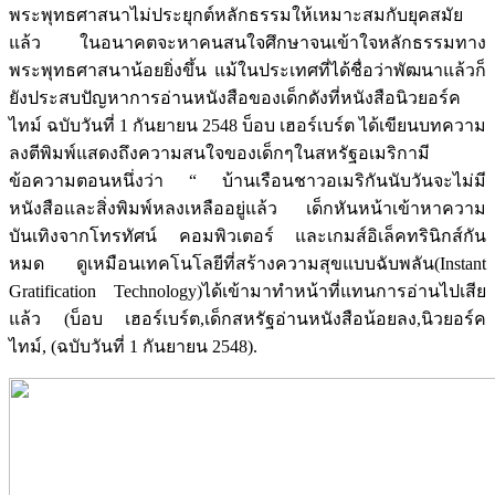
พระพุทธศาสนาไม่ประยุกต์หลักธรรมให้เหมาะสมกับยุคสมัย
แล้ว ในอนาคตจะหาคนสนใจศึกษาจนเข้าใจหลักธรรมทาง
พระพุทธศาสนาน้อยยิ่งขึ้น แม้ในประเทศที่ได้ชื่อว่าพัฒนาแล้วก็
ยังประสบปัญหาการอ่านหนังสือของเด็กดังที่หนังสือนิวยอร์ค
ไทม์ ฉบับวันที่ 1 กันยายน 2548 บ็อบ เฮอร์เบร์ต ได้เขียนบทความ
ลงตีพิมพ์แสดงถึงความสนใจของเด็กๆในสหรัฐอเมริกามี
ข้อความตอนหนึ่งว่า “ บ้านเรือนชาวอเมริกันนับวันจะไม่มี
หนังสือและสิ่งพิมพ์หลงเหลืออยู่แล้ว เด็กหันหน้าเข้าหาความ
บันเทิงจากโทรทัศน์ คอมพิวเตอร์ และเกมส์อิเล็คทรินิกส์กัน
หมด ดูเหมือนเทคโนโลยีที่สร้างความสุขแบบฉับพลัน(Instant
Gratification Technology)ได้เข้ามาทำหน้าที่แทนการอ่านไปเสีย
แล้ว (บ็อบ เฮอร์เบร์ต,เด็กสหรัฐอ่านหนังสือน้อยลง,นิวยอร์ค
ไทม์, (ฉบับวันที่ 1 กันยายน 2548).