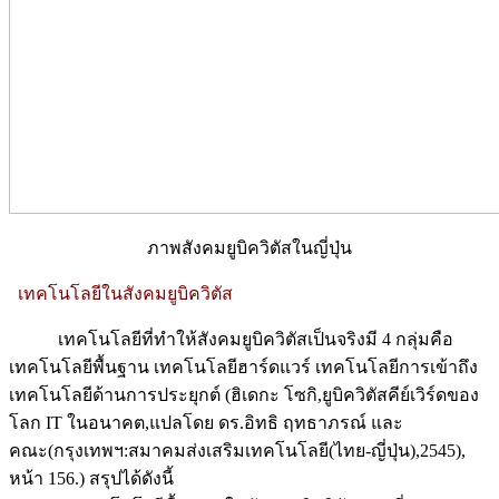
ภาพสังคมยูบิควิตัสในญี่ปุ่น
เทคโนโลยีในสังคมยูบิควิตัส
เทคโนโลยีที่ทำให้สังคมยูบิควิตัสเป็นจริงมี 4 กลุ่มคือ
เทคโนโลยีพื้นฐาน เทคโนโลยีฮาร์ดแวร์ เทคโนโลยีการเข้าถึง
เทคโนโลยีด้านการประยุกต์ (ฮิเดกะ โซกิ,ยูบิควิตัสคีย์เวิร์ดของ
โลก IT ในอนาคต,แปลโดย ดร.อิทธิ ฤทธาภรณ์ และ
คณะ(กรุงเทพฯ:สมาคมส่งเสริมเทคโนโลยี(ไทย-ญี่ปุ่น),2545),
หน้า 156.) สรุปได้ดังนี้