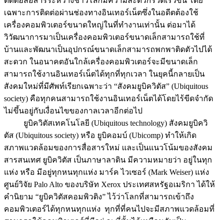
ติดต่อสื่อสารระหว่างชาวโลกมีความสะดวกรวดเร็วขึ้น โดย
เฉพาะการติดต่อผ่านช่องทางอินเทอร์เน็ตซึ่งในอดีตต้องใช้
เครื่องคอมพิวเตอร์ขนาดใหญ่ในที่ทำงานเท่านั้น ต่อมาได้
วิวัฒนาการมาเป็นเครื่องคอมพิวเตอร์ขนาดเล็กสามารถใช้ที่
บ้านและพัฒนาเป็นอุปกรณ์ขนาดเล็กสามารถพกพาติดตัวไปได้
สะดวก ในอนาคตอันใกล้เครื่องคอมพิวเตอร์จะมีขนาดเล็ก
สามารถใช้งานอินเทอร์เน็ตได้ทุกที่ทุกเวลา ในยุคนี้กลายเป็น
สังคมใหม่ที่มีศัพท์เรียกเฉพาะว่า “สังคมยูบิควิตัส” (Ubiquitous
society) คือทุกคนสามารถใช้งานอินเทอร์เน็ตได้โดยไร้ขีดจำกัด
ไม่ขึ้นอยู่กับเงื่อนไขของกาลเวลาอีกต่อไป
ยูบิควิตัสเทคโนโลยี (Ubiquitous technology) สังคมยูบิควิ
ตัส (Ubiquitous society) หรือ ยูบิคอมบ์ (Ubicomp) ทำให้เกิด
สภาพแวดล้อมของการสื่อสารใหม่ และเป็นแนวโน้มของสังคม
สารสนเทศ ยูบิควิตัส เป็นภาษาลาติน มีความหมายว่า อยู่ในทุก
แห่ง หรือ มีอยู่ทุกหนทุกแห่ง มาร์ค ไวเซอร์ (Mark Weiser) แห่ง
ศูนย์วิจัย Palo Alto ของบริษัท Xerox ประเทศสหรัฐอเมริกา ได้ให้
คำนิยาม “ยูบิควิตัสคอมพิวติง” ไว้ว่าโลกที่สามารถเข้าถึง
คอมพิวเตอร์ได้ทุกหนทุกแห่ง ทุกที่ที่คนไปจะมีสภาพแวดล้อมที่