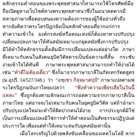
หลักธรรมคำสอนของพระพุทธศาสนาก็สามารถใช้โทรศัพท์มือ
ถือเปิดดูทางเว็บไซต์ทางพระพุทธศาสนาซึ่งในอนาคตควรมี
หลายภาษาเพื่อตอบสนองความต้องการของผู้ใช้อย่างทั่วถึง
หากยังคิดว่าพระไตรปิฎกยังเป็นหลักคำสอนที่ยากแก่การ
ทำความเข้าใจ องค์กรสงฆ์หรือคณะสงฆ์ก็ต้องหาทางปรับปรุง
เปลี่ยนแปลงภาษาให้ทันสมัยเหมาะแก่ยุคสมัยซึ่งการปรับปรุง
มิได้ทำให้หลักธรรมดั้งเดิมมีการเปลี่ยนแปลงแต่อย่างใด ภาษา
ที่เหมาะกับคนในสังคมยุบิควิตัสควรเป็นข้อความที่สั้น กระชับ
ง่ายเข้าใจได้ทันที ภาษาพระพุทธศาสนาสามารถทำให้ง่ายได้
เช่น
“ทำดีไม่ต้องเดี๋ยว”
ซึ่งก็มาจากภาษาบาลีในภัทเทกรัตตสูตร
(ม.อุปริ. 14/527/348.) ว่า
“อชฺเชว กิจฺจมาตปฺปํ”
ภาษาแปลตามพ
ระไตรปิฎกฉบับภาไทยแปลว่า
“พึงทำความเพียรเสียในวันนี้
แหละ”
ซึ่งถูกต้องตามลักษณะการถอดความจากภาษาบาลีเป็น
ภาษาไทย แต่อาจจะไม่เหมาะกับคนในยุคยูบิควิตัส แต่ถ้านำมา
ปรับปรุงแปลใหม่จะทำให้ติดปากคนได้ง่าย การประยุกต์มิใช่
เป็นการเปลี่ยนแปลงมิใช่การทำให้คำสอนเป็นสัทธรรมปฎิรูปแต่
ประการใด เพียงแต่ทำให้เหมาะสมกับยุคสมัยเท่านั้น
เมื่อโลกเจริญไปด้วยพลังขับเคลื่อนของเทคโนโลยี หาก