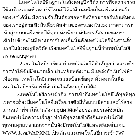
1.เทคโนโลยีพื้นฐาน ในสังคมยูบิควิตัส การที่จะสามารถ
ใช้เครื่องคอมพิวเตอร์ที่ไหนก็ได้เสมือนหนึ่งเป็นเครื่องส่วนตัว
ของเราได้นั้น มีความจำเป็นต้องพกพาสิ่งที่สามารถยืนยันตันตน
ของเราอยู่ด้วย สิ่งนั้นคือรหัสผ่านของตนเองนั่นเอง เราสามารถ
เข้าสู่ระบบเครือข่ายได้ทุกแห่งเพียงแต่ป้อนรหัสผ่านของเรา
เข้าไป ซึ่งจะไม่มีทางตรงกับคนอื่นนั่นคือเทคโนโลยีพื้นฐานสิ่ง
แรกในสังคมยูบิควิตัส เรียกเทคโนโลยีพื้นฐานนี้ว่าเทคโนโลยี
ตรวจสอบบุคคล
2.เทคโนโลยีฮาร์ดแวร์ เทคโนโลยีที่สำคัญอย่างแรกคือ
การทำให้ชิปมีขนาดเล็ก ประหยัดพลังงาน มีแหล่งกำเนิดไฟฟ้า
เพียงพอ เทคโนโลยีแสดงผลและป้อนข้อมูล ทั้งหมดนั้นคือ
เทคโนโลยีฮาร์แวร์ที่จำเป็นในสังคมยูบิควิตัส
3.เทคโนโลยีการเข้าถึง การเข้าถึงเทคโนโลยีได้ทุกที่ทุก
เวลาจะต้องมีเทคโนโลยีเครือข่ายซึ่งมีทั้งแบบมีสายและไร้สาย
แกนหลักที่ทำให้เกิดสังคมยูบิควิตัสคือบรอดแบรนด์ซึ่งเป็น
อินเทอร์เน็ตความเร็วสูง ทำให้ทุกคนเข้าถึงอินเทอร์เน็ตได้
ทุกหนทุกแห่ง นอกจากนั้นยังมีเทคโนโลยีแอพพลิเคชั่นเช่น
WWW, Java,WAP,XML เป็นต้น และเทคโนโลยีการเข้าถึงที่