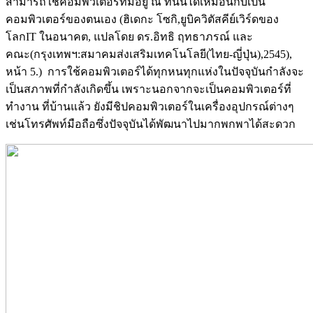
สามารถใช้คอมพิวเตอร์ที่มีอยู่ ณ ที่นั้นได้เหมือนกับเป็น
คอมพิวเตอร์ของตนเอง (ฮิเดกะ โซกิ,ยูบิควิตัสคีย์เวิร์ดของ
โลกIT ในอนาคต, แปลโดย ดร.อิทธิ ฤทธาภรณ์ และ
คณะ(กรุงเทพฯ:สมาคมส่งเสริมเทคโนโลยี(ไทย-ญี่ปุ่น),2545),
หน้า 5.) การใช้คอมพิวเตอร์ได้ทุกหนทุกแห่งในปัจจุบันกำลังจะ
เป็นสภาพที่กำลังเกิดขึ้น เพราะนอกจากจะเป็นคอมพิวเตอร์ที่
ทำงาน ที่บ้านแล้ว ยังมีชิปคอมพิวเตอร์ในเครื่องอุปกรณ์ต่างๆ
เช่นโทรศัพท์มือถือซึ่งปัจจุบันได้พัฒนาไปมากพกพาได้สะดวก