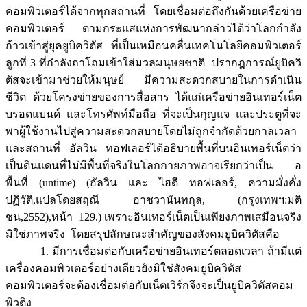
คอมพิวเตอร์ได้จากทุกสถานที่ โดยเชื่อมต่อถึงกันด้วยเครือข่าย
คอมพิวเตอร์ ตามกระแสแห่งการพัฒนากล่าวได้ว่าโลกกำลัง
ก้าวเข้าสู่ยุคยูบิควิตัส ที่เป็นเหมือนคลื่นเทคโนโลยีคอมพิวเตอร์
ลูกที่ 3 ที่กำลังถาโถมเข้าใส่มวลมนุษยชาติ ปรากฎการณ์ยูบิควิ
ตัสจะเข้ามาช่วยให้มนุษย์ มีความสะดวกสบายในการดำเนิน
ชีวิต ด้วยโครงข่ายของการสื่อสาร ได้แก่เครือข่ายอินเทอร์เน็ต
บรอดแบนด์ และโทรศัพท์มือถือ ที่จะเป็นกุญแจ และประตูที่จะ
พาผู้ใช้งานไปสู่ความสะดวกสบายโดยไม่ถูกจำกัดด้วยกาลเวลา
และสถานที่ อัลวิน ทอฟเลอร์ได้อธิบายพื้นที่บนอินเทอร์เน็ตว่า
เป็นดินแดนที่ไม่มีพื้นที่จริงในโลกกายภาพอาจเรียกว่าเป็น อ
พื้นที่ (untime) (อัลวิน และ ไฮดี ทอฟเลอร์, ความมั่งคั่ง
ปฏิวัติ,แปลโดยสฤณี อาชวานันทกุล, (กรุงเทพฯ:มติ
ชน,2552),หน้า 129.) เพราะอินเทอร์เน็ตเป็นเพียงภาพเสมือนจริง
มิใช่ภาพจริง โดยสรุปลักษณะสำคัญของสังคมยูบิควิตัสคือ
1. มีการเชื่อมต่อกับเครือข่ายอินเทอร์ตลอดเวลา ถ้ามีแต่
เครื่องคอมพิวเตอร์อย่างเดียวยังมิใช่สังคมยูบิควิตัส
คอมพิวเตอร์จะต้องเชื่อมต่อกับเน็ตเวิร์กจึงจะเป็นยูบิควิตัสคอม
พิวติง