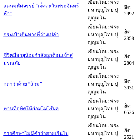
เขียนโดย: พระ
แดนมหัศจรรย์ "เจ็ดตะวันพระจันทร์
ฮิต:
มหาบุญไทย ปุ
ห้า"
2992
ญญมโน
เขียนโดย: พระ
ฮิต:
กระเป๋าเดินทางที่ว่างเปล่า
มหาบุญไทย ปุ
2358
ญญมโน
เขียนโดย: พระ
ชีวิตมีอายุน้อยกำลังถูกต้อนเข้าสู่
ฮิต:
มหาบุญไทย ปุ
มรณภัย
2804
ญญมโน
เขียนโดย: พระ
ฮิต:
กถาว่าด้วย “ส้วม”
มหาบุญไทย ปุ
3931
ญญมโน
เขียนโดย: พระ
ฮิต:
ทานที่อุทิศให้ย่อมไม่ไร้ผล
มหาบุญไทย ปุ
6536
ญญมโน
เขียนโดย: พระ
ฮิต:
การศึกษาไม่มีคำว่าสายเกินไป
มหาบุญไทย ปุ
2521