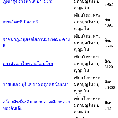
ภูเขาสูง ธารน้ำใส ป่าไม้งาม
มหาบุญไทย ปุ
2962
ญญมโน
เขียนโดย: พระ
ฮิต:
เสาอโศกที่เมืองเดลี
มหาบุญไทย ปุ
4391
ญญมโน
เขียนโดย: พระ
ราชฆาฎ:อนุสรณ์สถานมหาตมะ คาน
ฮิต:
มหาบุญไทย ปุ
ธี
3546
ญญมโน
เขียนโดย: พระ
ฮิต:
อย่ามัวเมาในความไม่มีโรค
มหาบุญไทย ปุ
3120
ญญมโน
เขียนโดย: พระ
ฮิต:
วายเมเถว ปุริโส ยาว อตฺถสฺส นิปฺปทา
มหาบุญไทย ปุ
26308
ญญมโน
เขียนโดย: พระ
อโศกมิชชั่น: สีมาเก่ากลางเมืองหลวง
ฮิต:
มหาบุญไทย ปุ
ของอินเดีย
2421
ญญมโน