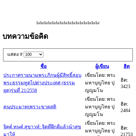
บทความข้อคิด
แสดง #
ชื่อ
ผู้เขียน
ฮิต
ประกาศรายนามพระภิกษุผู้มีสิทธิ์สอบ
เขียนโดย: พระ
ฮิต:
พระธรรมทูตไปต่างประเทศ (ธรรม
มหาบุญไทย ปุ
3423
ยุต)รุ่นที่ 21/2558
ญญมโน
เขียนโดย: พระ
ฮิต:
คนประมาทเพราะขาดสติ
มหาบุญไทย ปุ
2484
ญญมโน
เขียนโดย: พระ
จิตฺตํ ทนฺตํ สุขาวหํ: จิตที่ฝึกดีแล้วนำสุข
ฮิต:
มหาบุญไทย ปุ
มาให้
21753