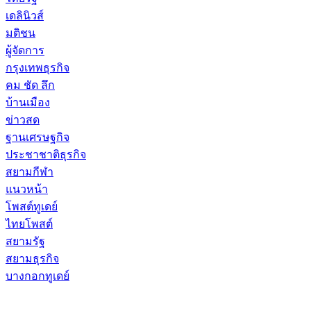
เดลินิวส์
มติชน
ผู้จัดการ
กรุงเทพธุรกิจ
คม ชัด ลึก
บ้านเมือง
ข่าวสด
ฐานเศรษฐกิจ
ประชาชาติธุรกิจ
สยามกีฬา
แนวหน้า
โพสต์ทูเดย์
ไทยโพสต์
สยามรัฐ
สยามธุรกิจ
บางกอกทูเดย์