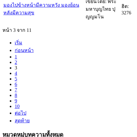
เขียนโดย: พระ
มองไปข้างหน้ามีความหวัง มองย้อน
ฮิต:
มหาบุญไทย ปุ
หลังมีความสุข
3276
ญญมโน
หน้า 3 จาก 11
เริ่ม
ก่อนหน้า
1
2
3
4
5
6
7
8
9
10
ต่อไป
สุดท้าย
หมวดหมู่บทความทั้งหมด