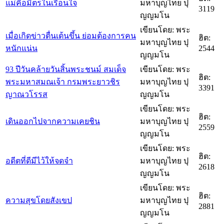
แม่คือมิตรในเรือนใจ
มหาบุญไทย ปุ
3119
ญญมโน
เขียนโดย: พระ
เมื่อเกิดข่าวตื่นเต้นขึ้น ย่อมต้องการคน
ฮิต:
มหาบุญไทย ปุ
หนักแน่น
2544
ญญมโน
93 ปีวันคล้ายวันสิ้นพระชนม์ สมเด็จ
เขียนโดย: พระ
ฮิต:
พระมหาสมณเจ้า กรมพระยาวชิร
มหาบุญไทย ปุ
3391
ญาณวโรรส
ญญมโน
เขียนโดย: พระ
ฮิต:
เดินออกไปจากความเคยชิน
มหาบุญไทย ปุ
2559
ญญมโน
เขียนโดย: พระ
ฮิต:
อดีตที่ดีมีไว้ให้จดจำ
มหาบุญไทย ปุ
2618
ญญมโน
เขียนโดย: พระ
ฮิต:
ความสุขโดยสังเขป
มหาบุญไทย ปุ
2881
ญญมโน