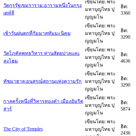
เขียนโดย: พระ
วัดกุรุรัฐเขมราราม:อารามหนึ่งในกรุง
ฮิต:
มหาบุญไทย ปุ
เดห์ลี
3360
ญญมโน
เขียนโดย: พระ
ฮิต:
เช้าวันฝนตกที่กัมมาสทัมมะนิคม
มหาบุญไทย ปุ
3290
ญญมโน
เขียนโดย: พระ
วัดโภคัลพุทธวิหาร ท่านสัตยปาลและ
ฮิต:
มหาบุญไทย ปุ
ลุงโฮม
4636
ญญมโน
เขียนโดย: พระ
ฮิต:
ทัชมาฮาล:อนุสรณ์สถานแห่งความรัก
มหาบุญไทย ปุ
3290
ญญมโน
เขียนโดย: พระ
กาลครั้งหนึ่งที่วิหารทองคำ เมืองอัมริต
ฮิต:
มหาบุญไทย ปุ
สาร์
5874
ญญมโน
เขียนโดย: พระ
ฮิต:
The City of Temples
มหาบุญไทย ปุ
2436