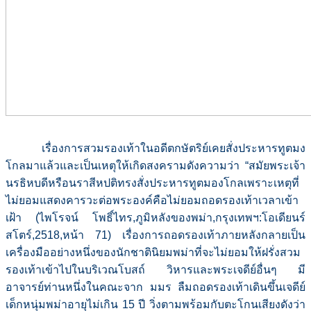
เรื่องการสวมรองเท้าในอดีตกษัตริย์เคยสั่งประหารทูตมง
โกลมาแล้วและเป็นเหตุให้เกิดสงครามดังความว่า “สมัยพระเจ้า
นรธิหบดีหรือนราสีหปติทรงสั่งประหารทูตมองโกลเพราะเหตุที่
ไม่ยอมแสดงคารวะต่อพระองค์คือไม่ยอมถอดรองเท้าเวลาเข้า
เฝ้า (ไพโรจน์ โพธิ์ไทร,ภูมิหลังของพม่า,กรุงเทพฯ:โอเดียนร์
สโตร์,2518,หน้า 71) เรื่องการถอดรองเท้าภายหลังกลายเป็น
เครื่องมืออย่างหนึ่งของนักชาตินิยมพม่าที่จะไม่ยอมให้ฝรั่งสวม
รองเท้าเข้าไปในบริเวณโบสถ์ วิหารและพระเจดีย์อื่นๆ มี
อาจารย์ท่านหนึ่งในคณะจาก มมร ลืมถอดรองเท้าเดินขึ้นเจดีย์
เด็กหนุ่มพม่าอายุไม่เกิน 15 ปี วิ่งตามพร้อมกับตะโกนเสียงดังว่า