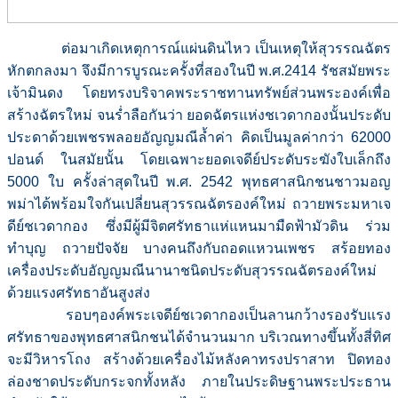
ต่อมาเกิดเหตุการณ์แผ่นดินไหว เป็นเหตุให้สุวรรณฉัตร
หักตกลงมา จึงมีการบูรณะครั้งที่สองในปี พ.ศ.2414 รัชสมัยพระ
เจ้ามินดง โดยทรงบริจาคพระราชทานทรัพย์ส่วนพระองค์เพื่อ
สร้างฉัตรใหม่ จนร่ำลือกันว่า ยอดฉัตรแห่งชเวดากองนั้นประดับ
ประดาด้วยเพชรพลอยอัญญมณีล้ำค่า คิดเป็นมูลค่ากว่า 62000
ปอนด์ ในสมัยนั้น โดยเฉพาะยอดเจดีย์ประดับระฆังใบเล็กถึง
5000 ใบ ครั้งล่าสุดในปี พ.ศ. 2542 พุทธศาสนิกชนชาวมอญ
พม่าได้พร้อมใจกันเปลี่ยนสุวรรณฉัตรองค์ใหม่ ถวายพระมหาเจ
ดีย์ชเวดากอง ซึ่งมีผู้มีจิตศรัทธาแห่แหนมามืดฟ้ามัวดิน ร่วม
ทำบุญ ถวายปัจจัย บางคนถึงกับถอดแหวนเพชร สร้อยทอง
เครื่องประดับอัญญมณีนานาชนิดประดับสุวรรณฉัตรองค์ใหม่
ด้วยแรงศรัทธาอันสูงส่ง
รอบๆองค์พระเจดีย์ชเวดากองเป็นลานกว้างรองรับแรง
ศรัทธาของพุทธศาสนิกชนได้จำนวนมาก บริเวณทางขึ้นทั้งสี่ทิศ
จะมีวิหารโถง สร้างด้วยเครื่องไม้หลังคาทรงปราสาท ปิดทอง
ล่องชาดประดับกระจกทั้งหลัง ภายในประดิษฐานพระประธาน