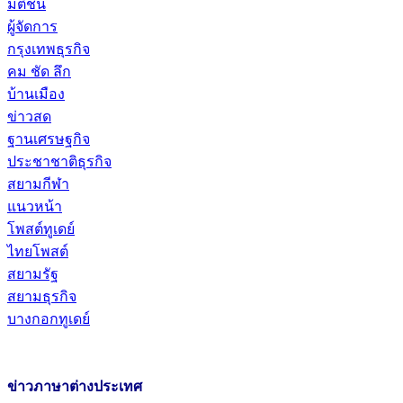
มติชน
ผู้จัดการ
กรุงเทพธุรกิจ
คม ชัด ลึก
บ้านเมือง
ข่าวสด
ฐานเศรษฐกิจ
ประชาชาติธุรกิจ
สยามกีฬา
แนวหน้า
โพสต์ทูเดย์
ไทยโพสต์
สยามรัฐ
สยามธุรกิจ
บางกอกทูเดย์
ข่าวภาษาต่างประเทศ