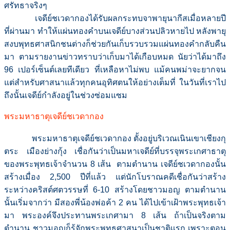
ศรัทธาจริงๆ
เจดีย์ชเวดากองได้รับผลกระทบจาพายุนากีสเมื่อหลายปี
ที่ผ่านมา ทำให้แผ่นทองคำบนเจดีย์บางส่วนปลิวหายไป หลังพายุ
สงบพุทธศาสนิกชนต่างก็ช่วยกันเก็บรวบรวมแผ่นทองคำกลับคืน
มา ตามรายงานข่าวทราบว่าเก็บมาได้เกือบหมด นัยว่าได้มาถึง
96 เปอร์เซ็นต์เลยทีเดียว ที่เหลือหาไม่พบ แม้คนพม่าจะยากจน
แต่สำหรับศาสนาแล้วทุกคนอุทิศตนให้อย่างเต็มที่ ในวันที่เราไป
ถึงนั้นเจดีย์กำลังอยู่ในช่วงซ่อมแซม
พระมหาธาตุเจดีย์ชเวดากอง
พระมหาธาตุเจดีย์ชเวดากอง ตั้งอยู่บริเวณเนินเขาเชียงกุ
ตระ เมืองย่างกุ้ง เชื่อกันว่าเป็นมหาเจดีย์ที่บรรจุพระเกศาธาตุ
ของพระพุทธเจ้าจำนวน 8 เส้น ตามตำนาน เจดีย์ชเวดากองนั้น
สร้างเมื่อง 2,500 ปีที่แล้ว แต่นักโบราณคดีเชื่อกันว่าสร้าง
ระหว่างคริสต์ศตวรรษที่ 6-10 สร้างโดยชาวมอญ ตามตำนาน
นั้นเริ่มจากว่า มีสองพี่น้องพ่อค้า 2 คน ได้ไปเข้าเฝ้าพระพุทธเจ้า
มา พระองค์จึงประทานพระเกศามา 8 เส้น ถ้าเป็นจริงตาม
ตำนาน ชาวมอญก็รู้จักพระพุทธศาสนาเป็นชาติแรก เพราะตอน