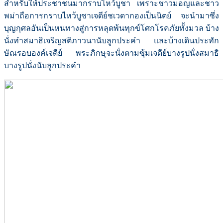
สำหรับให้ประชาชนมากราบไหว้บูชา เพราะชาวมอญและชาว
พม่าถือการกราบไหว้บูชาเจดีย์ชเวดากองเป็นนิตย์ จะนำมาซึ่ง
บุญกุศลอันเป็นหนทางสู่การหลุดพ้นทุกข์โศกโรคภัยทั้งมวล บ้าง
นั่งทำสมาธิเจริญสติภาวนานับลูกประคำ และบ้างเดินประทัก
ษัณรอบองค์เจดีย์ พระภิกษุจะนั่งตามซุ้มเจดีย์บางรูปนั่งสมาธิ
บางรูปนั่งนับลูกประคำ