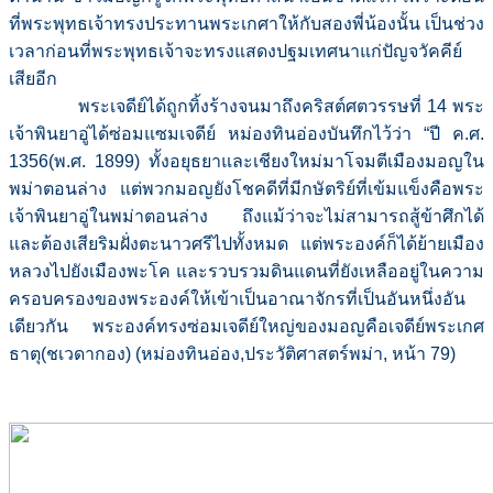
ที่พระพุทธเจ้าทรงประทานพระเกศาให้กับสองพี่น้องนั้น เป็นช่วง
เวลาก่อนที่พระพุทธเจ้าจะทรงแสดงปฐมเทศนาแก่ปัญจวัคคีย์
เสียอีก
พระเจดีย์ได้ถูกทิ้งร้างจนมาถึงคริสต์ศตวรรษที่ 14 พระ
เจ้าพินยาอู่ได้ซ่อมแซมเจดีย์ หม่องทินอ่องบันทึกไว้ว่า “ปี ค.ศ.
1356(พ.ศ. 1899) ทั้งอยุธยาและเชียงใหม่มาโจมตีเมืองมอญใน
พม่าตอนล่าง แต่พวกมอญยังโชคดีที่มีกษัตริย์ที่เข้มแข็งคือพระ
เจ้าพินยาอู่ในพม่าตอนล่าง ถึงแม้ว่าจะไม่สามารถสู้ข้าศึกได้
และต้องเสียริมฝั่งตะนาวศรีไปทั้งหมด แต่พระองค์ก็ได้ย้ายเมือง
หลวงไปยังเมืองพะโค และรวบรวมดินแดนที่ยังเหลืออยู่ในความ
ครอบครองของพระองค์ให้เข้าเป็นอาณาจักรที่เป็นอันหนึ่งอัน
เดียวกัน พระองค์ทรงซ่อมเจดีย์ใหญ่ของมอญคือเจดีย์พระเกศ
ธาตุ(ชเวดากอง) (หม่องทินอ่อง,ประวัติศาสตร์พม่า, หน้า 79)