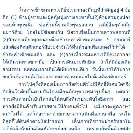
ในการเข้าชมมหาเจดีย์ชเวดากองมีกฏที่สำคัญอยู่ 4 ข้อ
คือ (1) ห้ามผู้ชายและผู้หญิงนุ่งกางเกงขาสั้น(2)ห้ามสวมถุงน่อง
รองเท้าทุกชนิด ข้อห้ามนี้รวมถึงพุทธสถาน เจดีย์อื่นๆทั่วเมีย
นมาร์ด้วย โดยไม่มีข้อยกเว้น นัยว่าเพื่อเป็นการเคารพสถานที่
(3)นักท่องเที่ยวทุกคนจะต้องชำระค่าเข้าชมคนละ 5 ดอลล่าร์
แล้วต้องติดสติกเกอร์สีประจำวันไว้ที่หน้าอกเพื่อแสดงไว้ว่าได้
ชำระค่าเข้าชมแล้ว และ (4)การเที่ยวชมมหาเจดีย์ชเวดากอง
ให้เดินวนทางขวามือ เป็นการเดินประทักษิณ ถ้าให้ดีต้องเดิน
สามรอบ แต่คณะเราเดินได้เพียงรอบเดียว วันนั้นเราได้รับการ
ยกเว้นข้อสามคือไม่ต้องจ่ายค่าเข้าชมและไม่ต้องติดสติกเกอร์
การไปครั้งที่สองเป็นภารกิจส่วนตัวไม่มีศิทธิ์พิเศษใดๆจึง
ตัดสินใจเดินขึ้นตามบันไดเหมือนภิกษุชาวพม่ารูปอื่นๆ แต่ทว่า
การเดินตามขั้นบันไดกลับได้พบสิ่งที่น่าประทับใจยิ่งกว่า สอง
ฟากฝั่งมีสินค้าเรียงรายขายให้กับคนทั่วไป แม้เราจะพูดภาษา
พม่าไม่ได้ แต่ก็ต่อราคาด้วยภาษาสากลนั่นคือภาษามือ จนใน
ที่สุดก็ได้สินค้าตามใจปารถนา เห็นภาพที่ชาวพม่าศรัทธาใน
เจดีย์แล้วนับเป้นสิ่งมหัศจรรย์อย่างหนึ่ง เพราะเกิดขึ้นด้วยพลัง