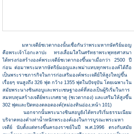
มหาเจดีย์ชเวดากองนั้นเชื่อกันว่าพระมหากษัตริย์มอญ
คือพระเจ้าโอกะลาปะ ทรงเลื่อมใสในศรัทธาพระพุทธศาสนา
ได้ทรงก่อสร้างองค์พระเจดีย์ชเวดากองขึ้นมาเมื่อกว่า 2500 ปี
ก่อน ต่อมาพระมหากษัตริย์มอญและพม่าแทบทุกพระองค์ได้ถือ
เป็นพระราชภารกิจในการก่อเสริมองค์พระเจดีย์ให้สูงใหญ่ขึ้น
เรื่อยๆ จนสูงถึง 326 ฟุต กว้าง 1355 ฟุตในปัจจุบัน โดยเฉพาะใน
สมัยพระนางซินสอบูและพระเชษฐาองค์ที่สองเป็นผู้ริเริ่มในการ
สมทบทุนสร้างเจดีย์พระเกศธาตุ (ชเวดากอง) และเสริมให้สูงขึ้น
302 ฟุตและปิดทองตลอดองค์(หม่องทินอ่อง,หน้า 101)
นอกจากนั้นพระนางชินสอบูยังได้ทรงริเริ่มธรรมเนียม
บริจาคทองคำเท่าน้ำหนักพระองค์เองในการบูรณะพระมหา
เจดีย์ นับตั้งแต่ทรงขึ้นครองราชย์ในปี พ.ศ.1996 ตรงกับสมัย