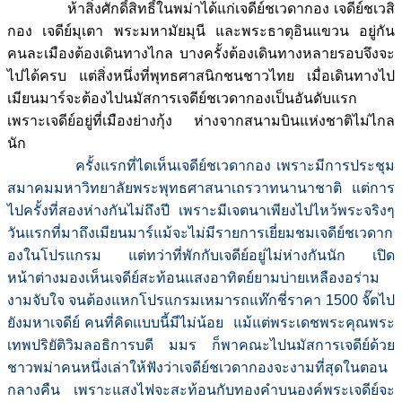
ห้าสิ่งศักดิ์สิทธิ์ในพม่าได้แก่เจดีย์ชเวดากอง เจดีย์ชเวสิ
กอง เจดีย์มุเตา พระมหามัยมุนี และพระธาตุอินแขวน อยู่กัน
คนละเมืองต้องเดินทางไกล บางครั้งต้องเดินทางหลายรอบจึงจะ
ไปได้ครบ แต่สิ่งหนึ่งที่พุทธศาสนิกชนชาวไทย เมื่อเดินทางไป
เมียนมาร์จะต้องไปนมัสการเจดีย์ชเวดากองเป็นอันดับแรก
เพราะเจดีย์อยู่ที่เมืองย่างกุ้ง ห่างจากสนามบินแห่งชาติไม่ไกล
นัก
ครั้งแรกที่ไดเห็นเจดีย์ชเวดากอง เพราะมีการประชุม
สมาคมมหาวิทยาลัยพระพุทธศาสนาเถรวาทนานาชาติ แต่การ
ไปครั้งที่สองห่างกันไม่ถึงปี เพราะมีเจตนาเพียงไปไหว้พระจริงๆ
วันแรกที่มาถึงเมียนมาร์แม้จะไม่มีรายการเยี่ยมชมเจดีย์ชเวดาก
องในโปรแกรม แต่ทว่าที่พักกับเจดีย์อยู่ไม่ห่างกันนัก เปิด
หน้าต่างมองเห็นเจดีย์สะท้อนแสงอาทิตย์ยามบ่ายเหลืองอร่าม
งามจับใจ จนต้องแหกโปรแกรมเหมารถแท๊กชี่ราคา 1500 จั๊ตไป
ยังมหาเจดีย์ คนที่คิดแบบนี้มีไม่น้อย แม้แต่พระเดชพระคุณพระ
เทพปริยัติวิมลอธิการบดี มมร ก็พาคณะไปนมัสการเจดีย์ด้วย
ชาวพม่าคนหนึ่งเล่าให้ฟังว่าเจดีย์ชเวดากองจะงามที่สุดในตอน
กลางคืน เพราะแสงไฟจะสะท้อนกับทองคำบนองค์พระเจดีย์จะ