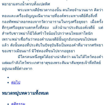
พยายามสรงน้ำครบทั้งแปดทิศ
พระมหาเจดีย์ชเวดากองนั้น คนไทยจำนวนมาก คิดว่า
ทองและเครื่องอัญญมณีมากมายที่องค์พระมหาเจดีย์คือสิ่งที่
กองทัพพม่าลอกทองจากวัดวาอารามในกรุงศรีอยุธยา เมื่อครั้ง
ตีกรุงศรีอยุธยาแตกครั้งที่สอง แล้วนำมาประดับองค์เจดีย์ แต่
สำหรับชาวพม่าก็มิได้เศร้าใจน้อยไปกว่าคนไทยเท่าใดนัก
เพราะพม่าเชื่อกันว่าทองคำบนเจดีย์นั้นถูกอังกฤษขนไปหมด
แล้ว ดังนั้นทองที่ประดับในปัจจุบันจึงเป็นทองคำที่มาจากศรัทธา
ของชาวเมียนมาร์ มิใช่ทองที่ขนไปจากอยุธยา
มีใครคนหนึ่งพูดได้อย่างน่าคิดว่า ผมไม่ได้ไหว้ทองคำ
แต่ผมกำลังไหว้พระเกศาธาตุของพระสัมมาสัมพุทธเจ้าที่สถิตย์
อยู่บนเจดีย์ต่างหาก
ต่อไป
หมวดหมู่บทความทั้งหมด
คติธรรม