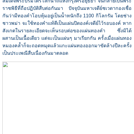
สมเด็จพระบรมไตรโลกนาถแห่งกรุงศรีอยุธยา จนกลายเป็นพระ
ราชพิธีที่ถือปฎิบัติสืบต่อกันมา ปัจจุบันมหาเจดีย์ชเวดากองเชื่อ
กันว่ามีทองคำโอบหุ้มอยู่เป็นน้ำหนักถึง 1100 กิโลกรัม โดยช่าง
ชาวพม่า จะใช้ทองคำแท้ตีเป็นแผ่นปิดองค์เจดีย์ไว้รอบองค์ หาก
สังเกตในรายละเอียดจะเห็นรอบต่อของแผ่นทองคำ ซึ่งมิได้
ผสานเป็นเนื้อเดียว แต่จะเป็นแผ่นๆ มาเรียกกัน ครั้งเมื่อแผ่นทอง
หมองคล้ำก็จะถอดหมุดแล้วแกะแผ่นทองออกมาขัดล้างปีละครั้ง
เป็นประเพณีสืบเนื่องกันมาตลอด