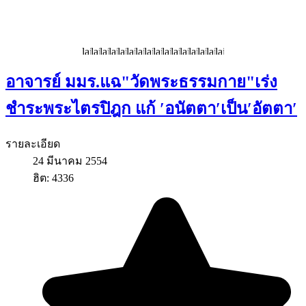
อาจารย์ มมร.แฉ"วัดพระธรรมกาย"เร่ง
ชำระพระไตรปิฎก แก้ ′อนัตตา′เป็น′อัตตา′
รายละเอียด
24 มีนาคม 2554
ฮิต: 4336