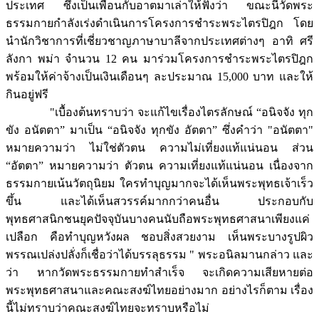
ประเทศ ซึ่งเป็นเพื่อนกับอาตมาเล่าให้ฟังว่า ขณะนี้วัดพระ
ธรรมกายกำลังเร่งดำเนินการโครงการชำระพระไตรปิฎก โดย
นำนักวิชาการที่เชี่ยวชาญภาษาบาลีจากประเทศต่างๆ อาทิ ศรี
ลังกา พม่า จำนวน 12 คน มาร่วมโครงการชำระพระไตรปิฎก
พร้อมให้ค่าจ้างเป็นเงินเดือนๆ ละประมาณ 15,000 บาท และให้
กินอยู่ฟรี
"เบื้องต้นทราบว่า จะแก้ไขเรื่องไตรลักษณ์ “อนิจจัง ทุก
ขัง อนัตตา” มาเป็น “อนิจจัง ทุกขัง อัตตา” ซึ่งคำว่า "อนัตตา"
หมายความว่า ไม่ใช่ตัวตน ความไม่เที่ยงแท้แน่นอน ส่วน
“อัตตา” หมายความว่า ตัวตน ความเที่ยงแท้แน่นอน เนื่องจาก
ธรรมกายเน้นวัตถุนิยม ใครทำบุญมากจะได้เห็นพระพุทธเจ้าเร็ว
ขึ้น และได้เห็นสวรรค์มากกว่าคนอื่น ประกอบกับ
พุทธศาสนิกชนยุคปัจจุบันบางคนนับถือพระพุทธศาสนาเพียงแค่
เปลือก คือทำบุญหวังผล ชอบสิ่งสวยงาม เห็นพระบางรูปผิว
พรรณเปล่งปลั่งก็เชื่อว่าได้บรรลุธรรม " พระอนิลมานกล่าว และ
ว่า หากวัดพระธรรมกายทำสำเร็จ จะเกิดความเสียหายต่อ
พระพุทธศาสนาและคณะสงฆ์ไทยอย่างมาก อย่างไรก็ตาม เรื่อง
นี้ไม่ทราบว่าคณะสงฆ์ไทยจะทราบหรือไม่