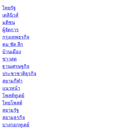
ไทยรัฐ
เดลินิวส์
มติชน
ผู้จัดการ
กรุงเทพธุรกิจ
คม ชัด ลึก
บ้านเมือง
ข่าวสด
ฐานเศรษฐกิจ
ประชาชาติธุรกิจ
สยามกีฬา
แนวหน้า
โพสต์ทูเดย์
ไทยโพสต์
สยามรัฐ
สยามธุรกิจ
บางกอกทูเดย์