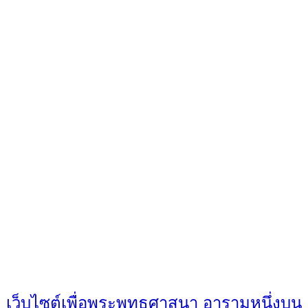
เว็บไซต์เพื่อพระพุทธศาสนา อารามหนึ่งบน