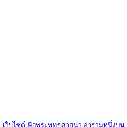
เว็บไซต์เพื่อพระพุทธศาสนา อารามหนึ่งบน