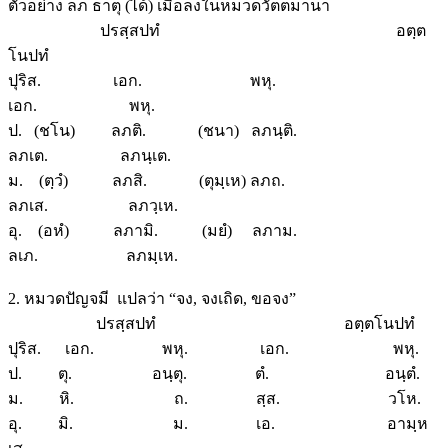
ตัวอย่าง ลภ ธาตุ (ได้) เมื่อลงในหมวดวัตตมานา
ปรสฺสปทํ อตฺต
โนปทํ
ปุริส. เอก. พหุ.
เอก. พหุ.
ป. (ชโน) ลภติ. (ชนา) ลภนฺติ.
ลภเต. ลภนฺเต.
ม. (ตฺวํ) ลภสิ. (ตุมฺเห) ลภถ.
ลภเส. ลภวฺเห.
อุ. (อหํ) ลภามิ. (มยํ) ลภาม.
ลเภ. ลภมฺเห.
2. หมวดปัญจมี แปลว่า “จง, จงเถิด, ขอจง”
ปรสฺสปทํ อตฺตโนปทํ
ปุริส. เอก. พหุ. เอก. พหุ.
ป. ตุ. อนฺตุ. ตํ. อนฺตํ.
ม. หิ. ถ. สฺส. วโห.
อุ. มิ. ม. เอ. อามฺห