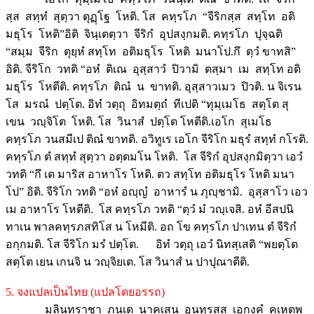
สฺส สทฺทํ สุตฺวา ตุฏฺโฐ โหติ. โส คทฺรโภ “จีริกสฺส สทฺโท อติ
มธุโร โหติ”อิติ จินฺเตตฺวา จีริกํ อุปสงฺกมติ. คทฺรโภ ปุจฺฉติ
“สมฺม จีริก ตุยฺหํ สทฺโท อติมธุโร โหติ มนาโป.กึ ตฺวํ ขาทสิ”
อิติ. จีริโก วทติ “อหํ ติเณ อุสฺสาวํ ปิวามิ ตสฺมา เม สทฺโท อติ
มธุโร โหตีติ. คทฺรโภ ติณํ น ขาทติ. อุสฺสาวเมว ปิวติ. น จิเรน
โส มรณํ ปตฺโต. อิทํ วตฺถุ อิทมตฺถํ ทีเปติ “ทุมฺเมโธ สตฺโต สุ
เขน วญฺจิโต โหติ. โส วินาสํ ปตฺโต โหตีติ.เอโก สุเมโธ
คทฺรโภ วนสมีเป ติณํ ขาทติ. อวิทูเร เอโก จีริโก มธุรํ สทฺทํ กโรติ.
คทฺรโภ ตํ สทฺทํ สุตฺวา อตฺตมโน โหติ. โส จีริกํ อุปสงฺกมิตฺวา เอวํ
วทติ “กึ เต มาริส อาหาโร โหติ. ตว สทฺโท อติมธุโร โหติ มนา
โป” อิติ. จีริโก วทติ “อหํ อญฺญํ อาหารํ น ภุญฺชามิ. อุสฺสาโว เอว
เม อาหาโร โหตีติ. โส คทฺรโภ วทติ “ตฺวํ มํ วญฺเจสิ. อหํ อีสปนิ
ทาเน พาลคทฺรภสทิโส น โหมีติ. อถ โข คทฺรโภ ปาเทน ตํ จีริกํ
อกฺกมติ. โส จีริโก มรํ ปตฺโต. อิทํ วตฺถุ เอวํ นิทสฺเสติ “พยตฺโต
สตฺโต เยน เกนจิ น วญฺจิยเต. โส วินาสํ น ปาปุณาตีติ.
5. จงแปลเป็นไทย (แปลโดยอรรถ)
มลินทราชา ภนฺเต นาคเสน อุนฺทุรสฺส เอกงฺคํ คเหตพฺ