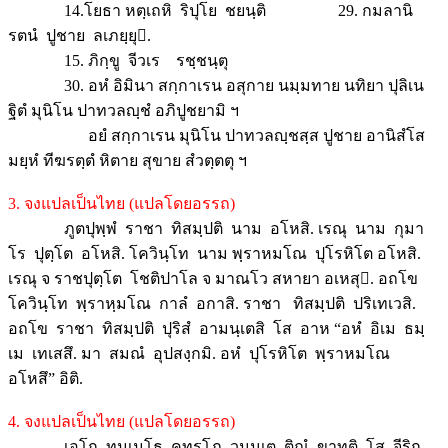
14.โยธา หตฺเถหิ ริปุโย ชยนฺติ 29. กมลานิ
รตนํ ปูชาย ลเภยฺยุ.
15. ภิกฺขู จีวเร รชฺชนฺตุ
30. อหํ อิมินา สกฺกาเรน อสุกาย นมฺมทาย นทิยา ปุลิเน
ฐิตํ มุนิโน ปาทวลญฺชํ อภิปูชยามิ ฯ
อยํ สกฺกาเรน มุนิโน ปาทวลญฺชสฺส ปูชาย อานิสํโส
มยฺหํ ทีฆรตฺตํ หิตาย สุขาย สํวตฺตตุ ฯ
3. จงแปลเป็นไทย (แปลโดยอรรถ)
ภูตปุพฺพํ ราชา ทิสมฺปติ นาม อโหสิ. เรณุ นาม กุมา
โร ปุตฺโต อโหสิ. โควินฺโท นาม พฺราหมโณ ปุโรหิโต อโหสิ.
เรณุ จ ราชปุตฺโต โชติปาโล จ มาณโว สหายา อเหสุ. อถโข
โควินฺโท พฺราหฺมโณ กาลํ อกาสิ. ราชา ทิสมฺปติ ปริเทเวสิ.
อถโข ราชา ทิสมฺปติ ปุริสํ อามนฺเตสิ โส อาห “อหํ อิเม ธมฺ
เม เทเสสึ. มา สมณํ อุปสงฺกมิ. อหํ ปุโรหิโต พฺราหมโณ
อโหสึ” อิติ.
4. จงแปลเป็นไทย (แปลโดยอรรถ)
เอโก ทุมฺเมโธ คทฺรโภ วนนฺเต ติณํ ขาทติ. โส จีริก