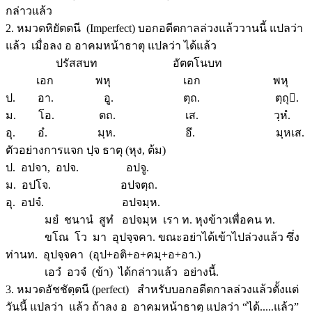
กล่าวแล้ว
2. หมวดหิยัตตนี (Imperfect) บอกอดีตกาลล่วงแล้ววานนี้ แปลว่า
แล้ว เมื่อลง อ อาคมหน้าธาตุ แปลว่า ได้แล้ว
ปรัสสบท อัตตโนบท
เอก พหุ เอก พหุ
ป. อา. อู. ตฺถ. ตฺถุ.
ม. โอ. ตถ. เส. วฺหํ.
อุ. อํ. มฺห. อึ. มฺหเส.
ตัวอย่างการแจก ปฺจ ธาตุ (หุง, ต้ม)
ป. อปจา, อปจ. อปจู.
ม. อปโจ. อปจตฺถ.
อุ. อปจํ. อปจมฺห.
มยํ ชนานํ สูทํ อปจมฺห เรา ท. หุงข้าวเพื่อคน ท.
ขโณ โว มา อุปจฺจคา. ขณะอย่าได้เข้าไปล่วงแล้ว ซึ่ง
ท่านท. อุปจฺจคา (อุป+อติ+อ+คมฺ+อ+อา.)
เอวํ อวจํ (ข้า) ได้กล่าวแล้ว อย่างนี้.
3. หมวดอัชชัตฺตนี (perfect) สำหรับบอกอดีตกาลล่วงแล้วตั้งแต่
วันนี้ แปลว่า แล้ว ถ้าลง อ อาคมหน้าธาตุ แปลว่า “ได้.....แล้ว”