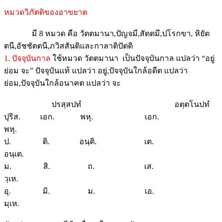
หมวดวิภัตติของอาขยาต
มี 8 หมวด คือ วัตตมานา,ปัญจมี,สัตตมี,ปโรกขา, หิยัต
ตนี,อัชชัตตนี,ภวิสสันติและกาลาติปัตติ
1. ปัจจุบันกาล
ใช้หมวด วัตตมานา เป็นปัจจุบันกาล แปลว่า “อยู่
ย่อม จะ” ปัจจุบันแท้ แปลว่า อยู่,ปัจจุบันใกล้อดีต แปลว่า
ย่อม,ปัจจุบันใกล้อนาคต แปลว่า จะ
ปรสฺสปทํ อตฺตโนปทํ
ปุริส. เอก. พหุ. เอก.
พหุ.
ป. ติ. อนฺติ. เต.
อนฺเต.
ม. สิ. ถ. เส.
วฺเห.
อุ. มิ. ม. เอ.
มฺเห.