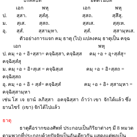
ปรัสสบท อัตตโนบท
เอก พหุ เอก พหุ
ป. สฺสา. สฺสํสุ. สฺสถ. สฺสึสุ.
ม. สฺเส. สฺสถ. สฺสเส. สฺสฺเห.
อุ. สฺสํ. สฺสามฺหา. สฺสํ. สฺสามฺหเส.
ตัวอย่างการแจก คมฺ ธาตุ (ไป) แปลงคมฺ ธาตุเป็น คจฺฉ
เอก พหุ
ป. คมฺ +อ + อิ+สฺสา= คจฺฉิสฺสา, คจฺฉิสฺส คมฺ +อ + อุ+สฺสํสุ=
คจฺฉิสฺสํสุ
ม. คมฺ +อ + อิ+สฺเส = คจฺฉิสฺเส คมฺ +อ + อิ+สฺสถ =
คจฺฉิสฺสถ
อุ. คมฺ +อ + อิ + สฺสํ= คจฺฉิสฺสํ คมฺ +อ + อิ+ สฺสามฺหา =
คจฺฉิสฺสามฺหา
เช่น โส เจ ยานํ ลภิสฺสา อคจฺฉิสฺสา ถ้าว่า เขา จักได้แล้ว ซึ่ง
ยานไซร้ (เขา) จักได้ไปแล้ว
ธาตุ
ธาตุคือรากของศัพท์ ประกอบเป็นกิริยาต่างๆ มี 8 หมวด
ตามพวกที่ประกอบด้วยปัจจัยเป็นอันเดียวกัน แสดงแต่พอเป็น