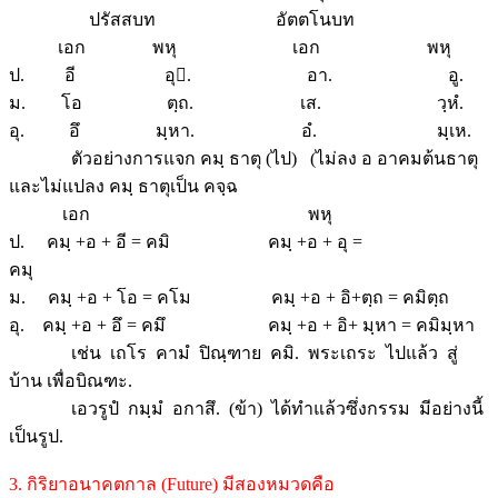
ปรัสสบท อัตตโนบท
เอก พหุ เอก พหุ
ป. อี อุ. อา. อู.
ม. โอ ตฺถ. เส. วฺหํ.
อุ. อึ มฺหา. อํ. มฺเห.
ตัวอย่างการแจก คมฺ ธาตุ (ไป) (ไม่ลง อ อาคมต้นธาตุ
และไม่แปลง คมฺ ธาตุเป็น คจฺฉ
เอก พหุ
ป. คมฺ +อ + อี = คมิ คมฺ +อ + อุ =
คมุ
ม. คมฺ +อ + โอ = คโม คมฺ +อ + อิ+ตฺถ = คมิตฺถ
อุ. คมฺ +อ + อึ = คมึ คมฺ +อ + อิ+ มฺหา = คมิมฺหา
เช่น เถโร คามํ ปิณฺฑาย คมิ. พระเถระ ไปแล้ว สู่
บ้าน เพื่อบิณฑะ.
เอวรูปํ กมฺมํ อกาสึ. (ข้า) ได้ทำแล้วซึ่งกรรม มีอย่างนี้
เป็นรูป.
3. กิริยาอนาคตกาล (Future) มีสองหมวดคือ