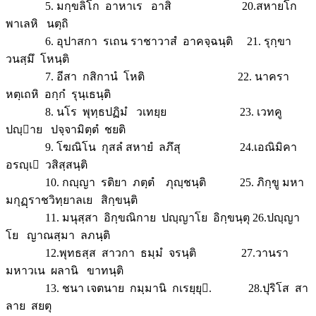
5. มกฺขลิโก อาหาเร อาสิ
20.สหายโก
พาเลหิ นตฺถิ
6. อุปาสกา รเถน ราชาวาสํ อาคจฺฉนฺติ 21. รุกฺขา
วนสฺมึ โหนฺติ
7. อีสา กสิกานํ โหติ
22. นาครา
หตฺเถหิ อกฺกํ รุนฺเธนฺติ
8. นโร พุทฺธปฏิมํ วเทยฺย
23. เวทคู
ปญฺาย ปจฺจามิตฺตํ ชยติ
9. โฆณิโน กุสลํ สหายํ ลภึสุ
24.เอณิมิคา
อรญฺเ วสิสฺสนฺติ
10. กญฺญา รติยา ภตฺตํ ภุญฺชนฺติ
25. ภิกฺขู มหา
มกุฏฺราชวิทฺยาลเย สิกฺขนฺติ
11. มนุสฺสา อิกฺขณิกาย ปญฺญาโย อิกฺขนฺตุ
26.ปญฺญา
โย ญาณสฺมา ลภนฺติ
12.พุทธสฺส สาวกา ธมฺมํ จรนฺติ 27.วานรา
มหาวเน ผลานิ ขาทนฺติ
13. ชนา เจตนาย กมฺมานิ กเรยฺยุ. 28.ปุริโส สา
ลาย สยตุ