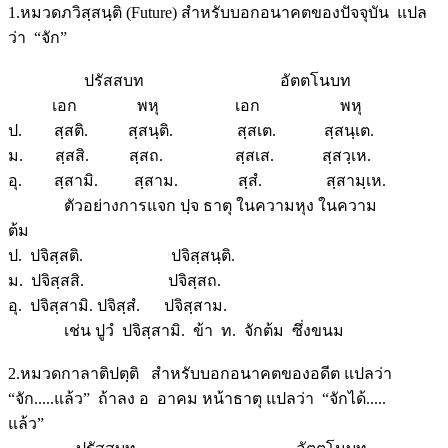
1.หมวดภวิสฺสนฺติ (Future) สำหรับบอกอนาคตของปัจจุบัน แปล
ว่า “จัก”
ปรัสสบท อัตตโนบท
เอก พหุ เอก พหุ
ป. สฺสติ. สฺสนฺติ. สฺสเต. สฺสนฺเต.
ม. สฺสสิ. สฺสถ. สฺสเส. สฺสวฺเห.
อุ. สฺสามิ. สฺสาม. สฺสํ. สฺสามฺเห.
ตัวอย่างการแจก ปฺจ ธาตุ ในความหุง ในความ
ต้ม
ป. ปจิสฺสติ. ปจิสฺสนฺติ.
ม. ปจิสฺสสิ. ปจิสฺสถ.
อุ. ปจิสฺสามิ. ปจิสฺสํ. ปจิสฺสาม.
เช่น ปูวํ ปจิสฺสามิ. ข้า ท. จักต้ม ซึ่งขนม
2.หมวดกาลาติปตฺติ สำหรับบอกอนาคตของอดีต แปลว่า
“จัก.....แล้ว” ถ้าลง อ อาคม หน้าธาตุ แปลว่า “จักได้.....
แล้ว”