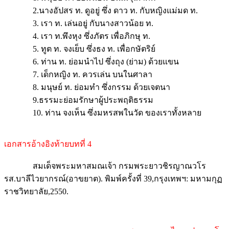
2.นางอัปสร ท. ดูอยู่ ซึ่ง ดาว ท. กับหญิงแม่มด ท.
3. เรา ท. เล่นอยู่ กับนางสาวน้อย ท.
4. เรา ท.พึงหุง ซึ่งภัตร เพื่อภิกษุ ท.
5. ทูต ท. จงเย็บ ซึ่งธง ท. เพื่อกษัตริย์
6. ท่าน ท. ย่อมนำไป ซึ่งถุง (ย่าม) ด้วยแขน
7. เด็กหญิง ท. ควรเล่น บนในศาลา
8. มนุษย์ ท. ย่อมทำ ซึ่งกรรม ด้วยเจตนา
9.ธรรมะย่อมรักษาผู้ประพฤติธรรม
10. ท่าน จงเห็น ซึ่งมหรสพในวัด ของเราทั้งหลาย
เอกสารอ้างอิงท้ายบทที่ 4
สมเด็จพระมหาสมณเจ้า กรมพระยาวชิรญาณวโร
รส.บาลีไวยากรณ์(อาขยาต). พิมพ์ครั้งที่ 39,กรุงเทพฯ: มหามกุฏ
ราชวิทยาลัย,2550.