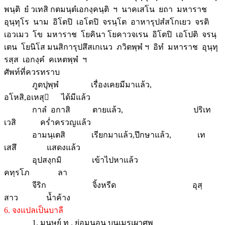
พนฺติ ยํ วเทสิ กตมนฺตํเอกงฺคนฺติ ฯ นาคเสโน ยถา มหาราช
อุนฺทุโร นาม อิโตปิ เอโตปิ จรนฺโต อาหารุปสํสโกเยว จรติ
เอวเมว โข มหาราช โยคินา โยคาวจเรน อิโตปิ เอโปติ จรนฺ
เตน โยนิโส มนสิการุปสึสเกเนว ภวิตพฺพํ ฯ อิทํ มหาราช อุนฺทุ
รสฺส เอกงฺคํ คเหตพฺพํ ฯ
ศัพท์ที่ควรทราบ
ภูตปุพฺพํ เรื่องเคยมีมาแล้ว,
อโหสิ,อเหสุ ได้มีแล้ว
กาลํ อกาสิ ตายแล้ว,
ปริเท
เวสิ คร่ำครวญแล้ว
อามนฺเตสิ เรียกมาแล้ว,ปึกษาแล้ว,
เท
เสสึ แสดงแล้ว
อุปสงฺกมิ เข้าไปหาแล้ว
คทฺรโภ ลา
จีริก จิ้งหรีด อุสฺ
สาว น้ำค้าง
6. จงแปลเป็นบาลี
1. มนุษย์ ท . ย่อมนอน บนเมรุเผาศพ