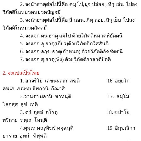
2. จงนำธาตุต่อไปนี้คือ คมฺ ไป,มุจฺ ปล่อย , ทิวฺ เล่น ไปลง
วิภัตติในหมวดหมวดปัญจมี
3. จงนำธาตุต่อไปนี้คือ สี นอน, ภิทฺ ต่อย, สิวฺ เย็บ ไปลง
วิภัตติในหมวดสัตตมี
4. จงแจก ตนฺ ธาตุ แผ่ไป ด้วยวิภัตติหมวดหิยัตตนี
5. จงแจก ลุ ธาตุ(เกี่ยว)ด้วยวิภัตติภวิสสันติ
6. จงแจก ลกฺข ธาตุ(กำหนด) ด้วยวิภัตติอัชชัตตนี
7. จงแจก สุ ธาตุ(ฟัง) ด้วยวิภัตติกาลาติปัตติ
2. จงแปลเป็นไทย
1. อาจริโย เลขนผลเก ลขติ
16. อยฺยโก
คพฺเภ ภณฺฑปสิพกานิ กีณาสิ
2.วานรา ผลานิ ขาทนฺติ
17. ธมฺโม
โลกสฺส สุขํ เทติ
3. ตวํ กุสลํ กโรตุ
18. ชปาโย
ทริกาย หตฺเถ โหนฺติ
4.ตุมฺเห คณฺฑิฆรํ คจฺฉนฺติ
19. อิกฺขณิกา
ธาราย อุทกํ ทิพฺพติ