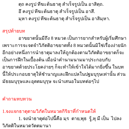
ตฺถ คงรูป ทีฆะต้นธาตุ สำเร็จรูปเป็น อาสิตฺถ.
อึ คงรูป ทีฆะต้นธาตุ สำเร็จรูปเป็น อาสึ.
มฺหา คงรูป ทีฆะต้นธาตุ สำเร็จรูปเป็น อาสิมฺหา.
สรุปท้ายบท
อาขยาตนั้นมีถึง 8 หมวด เป็นการยากสำหรับผู้เริ่มศึกษา
เพราะการจะจดจำวิภัตติอาขยาตทั้ง 8 หมวดนั้นมิใช่เรื่องง่ายนัก
อีกอย่างหนึ่งการนำธาตุมาลงให้ถูกต้องตามวิภัตติอาขยาตก็จะ
เป็นการฝึกในเบื้องต้น เมื่อนำคำนามนามมาประกอบกับ
อาขยาตด้วยประโยคง่ายๆ ก็จะทำให้เข้าใจได้มากยิ่งขึ้น ในบท
นี้ให้ประกอบธาตุให้ชำนาญและฝึกแปลในปฐมบุรุษเท่านั้น ส่วน
มัธยมบุรุษและอุตตมบุรุษ จะนำเสนอในบทต่อๆไป
คำถามทบทวน
1.จงแจกธาตุตามวิภัตในหมวดกิริยาที่กำหนดให้
1. จงนำธาตุต่อไปนี้คือ มฺร ตาย,พุธ รู้,หุ มี เป็น ไปลง
วิภัตติในหมวดวัตตมานา