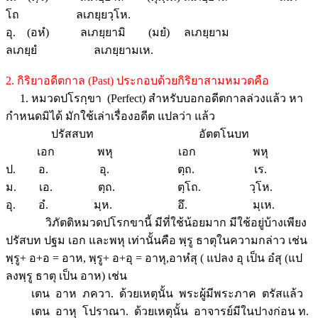
โถ ลเภยฺยวฺโห.
อุ. (อหํ) ลเภยฺยามิ (มยํ) ลเภยฺยาม
ลเภยฺยํ ลเภยฺยามเห.
2. กิริยาอดีตกาล (Past) ประกอบด้วยกิริยาสามหมวดคือ
1. หมวดปโรกฺขา (Perfect) สำหรับบอกอดีตกาลล่วงแล้ว หา
กำหนดมิได้ มักใช้เล่าเรื่องอดีต แปลว่า แล้ว
ปรัสสบท อัตตโนบท
เอก พหุ เอก พหุ
ป. อ. อุ. ตฺถ. เร.
ม. เอ. ตฺถ. ตฺโถ. วฺโห.
อุ. อํ. มฺห. อึ. มฺเห.
วิภัตติหมวดปโรกขานี้ มีที่ใช้น้อยมาก มีใช้อยู่บ้างเพียง
ปรัสบท ปฐม เอก และพหุ เท่านั้นคือ พฺรู ธาตุในความกล่าว เช่น
พฺรู+ อ+อ = อาห, พฺรู+ อ+อุ = อาหุ,อาหํสุ ( แปลง อุ เป็น อํสุ (แป
ลงพฺรู ธาตุ เป็น อาห) เช่น
เตน อาห ภควา. ด้วยเหตุนั้น พระผู้มีพระภาค ตรัสแล้ว
เตน อาหุ โปราณา. ด้วยเหตุนั้น อาจารย์มีในปางก่อน ท.