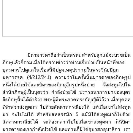
บิดามารดาถือว่าเป็นพรหมสำหรับลูกแม้จะบวชเป็น
ภิกษุแล้วก็ตามเมื่อได้ทราบข่าวว่าท่านเจ็บป่วยเป็นหน้าที่ของ
บุตรควรไปดูแลในเรื่องนี้มีปฐมเหตุปรากฎในพระวินัยปิฎก
มหาวรรค (4/212/241) ความว่าในครั้งนั้นมารดาของภิกษุรูป
หนึ่งได้ป่วยไข้และบิดาของภิกษุอีกรูปหนึ่งป่วย จึงส่งทูตไปใน
สำนักภิกษุผู้เป็นบุตรว่า กำลังป่วยไข้ ปรารถนาการมาของบุตร
จึงภิกษุนั้นได้ดำริว่า พระผู้มีพระภาคทรงบัญญัติไว้ว่า เมื่อบุคคล
7จำพวกส่งทูตมา ไปด้วยสัตตาหกรณียะได้ แต่เมื่อเขาไม่ส่งทูต
มา จะไปไม่ได้ สำหรับสหธรรมิก 5 แม้มิได้ส่งทูตมาก็ไปด้วย
สัตตาหกรณียะได้ จะต้องกล่าวไปไยเมื่อเขาส่งทูตมา ก็นี่บิดา
มารดาของเรากำลังป่วยไข้ และท่านก็มิใช่อุบาสกอุบาสิกา เรา