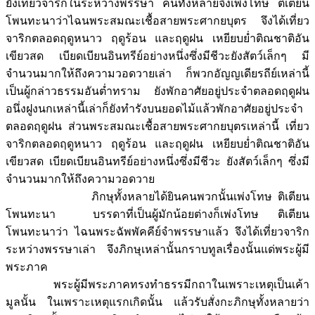
ยังเที่ยวจาริกในระหว่างพรรษา คนทั้งหลายจึงเพ่งโทษ ติเตียน
โพนทะนาว่าไฉนพระสมณะเชื้อสายพระศากยบุตร จึงได้เที่ยว
จาริกตลอดฤดูหนาว ฤดูร้อน และฤดูฝน เหยียบย่ำติณชาติอัน
เขียวสด เบียดเบียนอินทรีย์อย่างหนึ่งซึ่งมีชีวะยังสัตว์เล็กๆ มี
จำนวนมากให้ถึงความวอดวายเล่า ก็พวกอัญญเดียรถีย์เหล่านี้
เป็นผู้กล่าวธรรมอันต่ำทราม ยังพักอาศัยอยู่ประจำตลอดฤดูฝน
อนึ่งฝูงนกเหล่านี้เล่าก็ยังทำรังบนยอดไม้แล้วพักอาศัยอยู่ประจำ
ตลอดฤดูฝน ส่วนพระสมณะเชื้อสายพระศากยบุตรเหล่านี้ เที่ยว
จาริกตลอดฤดูหนาว ฤดูร้อน และฤดูฝน เหยียบย่ำติณชาติอัน
เขียวสด เบียดเบียนอินทรีย์อย่างหนึ่งซึ่งมีชีวะ ยังสัตว์เล็กๆ ซึ่งมี
จำนวนมากให้ถึงความวอดวาย
ภิกษุทั้งหลายได้ยินคนพวกนั้นเพ่งโทษ ติเตียน
โพนทะนา บรรดาที่เป็นผู้มักน้อยต่างก็เพ่งโทษ ติเตียน
โพนทะนาว่า ไฉนพระฉัพพัคคีย์จำพรรษาแล้ว จึงได้เที่ยวจาริก
ระหว่างพรรษาเล่า จึงภิกษุเหล่านั้นกราบทูลเรื่องนั้นแด่พระผู้มี
พระภาค
พระผู้มีพระภาคทรงทำธรรมีกถาในเพราะเหตุเป็นเค้า
มูลนั้น ในเพราะเหตุแรกเกิดนั้น แล้วรับสั่งกะภิกษุทั้งหลายว่า