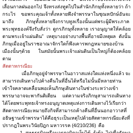
เลื่อนกาลฝนออกไป จึงทรงส่งทูตไปในสำนักภิกษุทั้งหลายว่า ถ้า
กระไร ขอพระคุณเจ้าทั้งหลายพึงจำพรรษาในชุณหปักษ์อันจะ
มาถึง ภิกษุทั้งหลายจึงกราบทูลเรื่องนั้นแด่พระผู้มีพระภาค
พระพุทธองค์จึงรับสั่งว่า ดูกรภิกษุทั้งหลาย เราอนุญาตให้คล้อย
ตามพระเจ้าแผ่นดิน” เหตุบางอย่างบางพื้นที่อาจมีเหตุผล ดังนั้น
ภิกษุเมื่ออยู่ในราชอาณาจักรใดก็พึงเคารพกฎหมายของบ้าน
เมืองนั้นๆด้วย ในสมัยนั้นพระเจ้าแผ่นดินเป็นใหญ่ก็ต้องคล้อย
ตาม
สัตตาหกรณียะ
เมื่อภิกษุอยู่จำพรรษาในอาวาสแห่งใดแห่งหนึ่งแล้ว จะ
สามารถเดินทางไปค้างคืนในที่อื่นได้หรือไม่นั้นมีหลายท่าน
เข้าใจคลาดเคลื่อนพอเห็นภิกษุเดินทางในช่วงระหว่างเข้า
พรรษาอาจจะพากันติเตียน แต่ความจริงภิกษุสามารถเดินทาง
ได้โดยพระพุทธเจ้าทรงอนุญาตเหตุแห่งการเดินทางไว้เรียกว่า
สัตตาหกรณียะหมายถึงกิจที่สามารถค้างคืนที่อื่นนอกอาวาสที่
อธิษฐานเข้าพรรษาได้คือธุระเป็นเหตุไปด้วยสัตตาหกรณียะดังที่
ปรากฎในพระวินัยปิฎก มหาวรรค (4/210/236) คือ
1. สหธรรมิกหรือมารดาบิดาเจ็บไข้ รู้เข้า ไปเพื่อรักษา