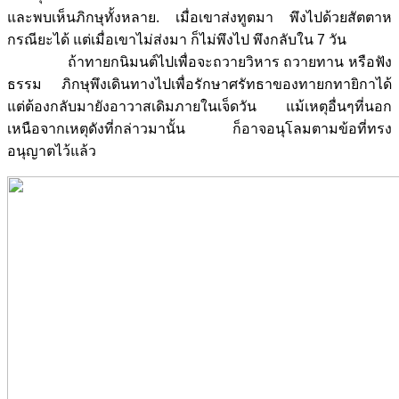
และพบเห็นภิกษุทั้งหลาย. เมื่อเขาส่งทูตมา พึงไปด้วยสัตตาห
กรณียะได้ แต่เมื่อเขาไม่ส่งมา ก็ไม่พึงไป พึงกลับใน 7 วัน
ถ้าทายกนิมนต์ไปเพื่อจะถวายวิหาร ถวายทาน หรือฟัง
ธรรม ภิกษุพึงเดินทางไปเพื่อรักษาศรัทธาของทายกทายิกาได้
แต่ต้องกลับมายังอาวาสเดิมภายในเจ็ดวัน แม้เหตุอื่นๆที่นอก
เหนือจากเหตุดังที่กล่าวมานั้น ก็อาจอนุโลมตามข้อที่ทรง
อนุญาตไว้แล้ว