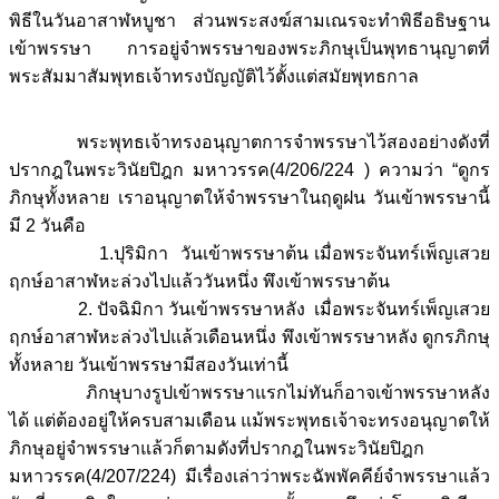
พิธีในวันอาสาฬหบูชา ส่วนพระสงฆ์สามเณรจะทำพิธีอธิษฐาน
เข้าพรรษา การอยู่จำพรรษาของพระภิกษุเป็นพุทธานุญาตที่
พระสัมมาสัมพุทธเจ้าทรงบัญญัติไว้ตั้งแต่สมัยพุทธกาล
พระพุทธเจ้าทรงอนุญาตการจำพรรษาไว้สองอย่างดังที่
ปรากฎในพระวินัยปิฎก มหาวรรค(4/206/224 ) ความว่า “ดูกร
ภิกษุทั้งหลาย เราอนุญาตให้จำพรรษาในฤดูฝน วันเข้าพรรษานี้
มี 2 วันคือ
1.ปุริมิกา วันเข้าพรรษาต้น เมื่อพระจันทร์เพ็ญเสวย
ฤกษ์อาสาฬหะล่วงไปแล้ววันหนึ่ง พึงเข้าพรรษาต้น
2. ปัจฉิมิกา วันเข้าพรรษาหลัง เมื่อพระจันทร์เพ็ญเสวย
ฤกษ์อาสาฬหะล่วงไปแล้วเดือนหนึ่ง พึงเข้าพรรษาหลัง ดูกรภิกษุ
ทั้งหลาย วันเข้าพรรษามีสองวันเท่านี้
ภิกษุบางรูปเข้าพรรษาแรกไม่ทันก็อาจเข้าพรรษาหลัง
ได้ แต่ต้องอยู่ให้ครบสามเดือน แม้พระพุทธเจ้าจะทรงอนุญาตให้
ภิกษุอยู่จำพรรษาแล้วก็ตามดังที่ปรากฎในพระวินัยปิฎก
มหาวรรค(4/207/224) มีเรื่องเล่าว่าพระฉัพพัคคีย์จำพรรษาแล้ว