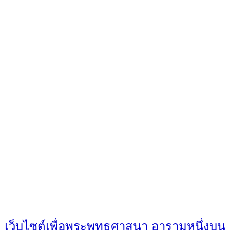
เว็บไซต์เพื่อพระพุทธศาสนา อารามหนึ่งบน