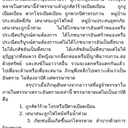
หลายในศาสนานี้จำพรรษาแล้วถูกสัตว์ร้ายเบียดเบียน ถูกงู
เบียดเบียน พวกโจรเบียดเบียน ถูกพวกปิศาจรบกวน หมู่บ้าน
ประสบอัคคีภัย เสนาสนะถูกไฟไหม้ หมู่บ้านประสบอุทกภัย
เสนาสนะถูกน้ำท่วม ไม่ได้โภชนาหารอันเศร้าหมองหรือ
ประณีตบริบูรณ์ตามต้องการ ได้โภชนาหารอันเศร้าหมองหรือ
ประณีตบริบูรณ์ตามต้องการแต่ไม่ได้โภชนาหารอันเป็นที่สบาย
ไม่ได้เภสัชอันเป็นที่สบาย ได้เภสัชอันเป็นที่สบายแต่ไม่ได้
อุปัฏฐากที่สมควร มีหญิงมาเกลี้ยกล่อมหรือมีญาติมารบกวน ล่อ
ด้วยทรัพย์ และสงฆ์ในอาวาสอื่น รวนจะแตกหรือแตกกันแล้ว
ไปเพื่อจะห้ามหรือเพื่อจะสมาน ภิกษุพึงหลีกไปเพราะเห็นว่าเป็น
อันตราย ไม่ต้องอาบัติ แต่พรรษาขาด
สรุปว่าเมื่อภิกษุเดินทางจากอาวาสที่อยู่จำพรรษาใน
ภายในพรรษาเพราะอันตรายเหล่านี้ พรรษาขาดแต่ไม่เป็นอาบัติ
คือ
1. ถูกสัตว์ร้าย โจรหรือปีศาจเบียดเบียน
2. เสนาสนะถูกไฟไหม้หรือน้ำท่วม
3. ภัยเช่นนั้นเกิดขึ้นแก่โคจรคาม ลำบากด้วยการ
บิณฑบาต