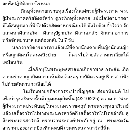
จะพึงปฏิบัติอย่างไรหนอ
ภิกษุทั้งหลายกราบทูลเรื่องนั้นแด่พระผู้มีพระภาค พระ
ผู้มีพระภาคตรัสจึงตรัสว่า ดูกรภิกษุทั้งหลาย แม้เมื่อบิดามารดา
มิได้ส่งทูตมา ก็พึงไปด้วยสัตตาหกรณียะได้ พึงไปด้วยตั้งใจว่า จัก
แสวงหาคิลานภัต คิลานุปัฐากภัต คิลานเภสัช จักถามอาการ
หรือจักพยาบาล แต่ต้องกลับใน 7 วัน
นอกจากบิดารมารดาแล้วแม้พี่ชายน้องชายพี่หญิงน้องหญิง
หรือญาติคนใดคนหนึ่งป่วย ก็ควรไปด้วยสัตตาหกรณียะได้
เหมือนกัน
เมื่อภิกษุในพระพุทธศาสนาเกิดอาพาธ กระสัน เกิด
ความรำคาญ เกิดความเห็นผิด ต้องครุกาบัติควรอยู่ปริวาส ก็พึง
ไปด้วยสัตตาหกรณียะได้
ในเรื่องทายกต้องการจะบำเพ็ญกุศล ส่งมานิมนต์ ไป
เพื่อบำรุงศรัทธานั้นมีปฐมเหตุเกิดขึ้น (4/210/225) ความว่า “พระ
ผู้มีพระภาคประทับอยู่ในพระนครราชคฤห์ ตามพระพุทธาภิรมย์
แล้ว เสด็จจาริกไปทางพระนครสาวัตถี เสด็จจาริกไปโดยลำดับ ลุ
ถึงพระนครสาวัตถี ทราบว่าพระองค์ประทับอยู่ ณ พระเชตวัน
อารามของอนาถบิณฑิกคหบดี เขตพระนครสาวัตถีนั้น