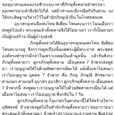
ขออุบาสกอุเทนจงรอชั่วระยะเวลาที่ภิกษุทั้งหลายจำพรรษา
ออกพรรษาแล้วจึงจักไปได้ แต่ถ้าท่านจะมีกรณียกิจรีบด่วน จง
ให้ประดิษฐานวิหารไว้ในสำนักภิกษุเจ้าถิ่น ในโกศลชนบท
อุบาสกอุเทนจึงเพ่งโทษ ติเตียน โพนทะนาว่า ไฉนเมื่อเรา
ส่งทูตไปแล้ว พระคุณเจ้าทั้งหลายจึงได้ไม่มาเล่า เราก็เป็นทายก
เป็นผู้ก่อสร้าง เป็นผู้บำรุงสงฆ์
ภิกษุทั้งหลายได้ยินอุบาสกอุเทนเพ่งโทษ ติเตียน
โพนทะนาอยู่ จึงกราบทูลเรื่องนั้นแด่พระผู้มีพระภาค พระพุทธ
องค์ทรงทำธรรมีกถาในเพราะเหตุเป็นเค้ามูลนั้น แล้วรับสั่งกะ
ภิกษุทั้งหลายว่า ดูกรภิกษุทั้งหลาย เมื่อบุคคล 7 จำพวกส่งทูต
มา เราอนุญาตให้ไปด้วยสัตตาหกรณียะได้ แม้เมื่อเขาไม่ส่งมา
เราไม่อนุญาต บุคคล 7 จำพวก คือ ภิกษุ ภิกษุณี สิกขมานา
สามเณร สามเณรี อุบาสก อุบาสิกา ดูกรภิกษุทั้งหลาย เมื่อบุคคล
7 จำพวกนี้ ส่งทูตมา เราอนุญาตให้ไปด้วยสัตตาหกรณียะได้ แต่
เมื่อเขาไม่ส่งมา เราไม่อนุญาต พึงกลับใน 7 วัน
ดูกรภิกษุทั้งหลาย ก็อุบาสกในศาสนานี้ได้ให้สร้างวิหาร
อุทิศสงฆ์ ถ้าเขาส่งทูตไปในสำนักภิกษุทั้งหลายว่า ขออาราธนา
พระคุณเจ้าทั้งหลายมา ข้าพเจ้าปรารถนาจะถวายทาน ฟังธรรม