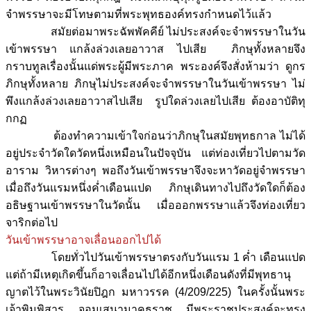
จำพรรษาจะมีโทษตามที่พระพุทธองค์ทรงกำหนดไว้แล้ว
สมัยต่อมาพระฉัพพัคคีย์ ไม่ประสงค์จะจำพรรษาในวัน
เข้าพรรษา แกล้งล่วงเลยอาวาส ไปเสีย ภิกษุทั้งหลายจึง
กราบทูลเรื่องนั้นแด่พระผู้มีพระภาค พระองค์จึงสั่งห้ามว่า ดูกร
ภิกษุทั้งหลาย ภิกษุไม่ประสงค์จะจำพรรษาในวันเข้าพรรษา ไม่
พึงแกล้งล่วงเลยอาวาสไปเสีย รูปใดล่วงเลยไปเสีย ต้องอาบัติทุ
กกฏ
ต้องทำความเข้าใจก่อนว่าภิกษุในสมัยพุทธกาล ไม่ได้
อยู่ประจำวัดใดวัดหนึ่งเหมือนในปัจจุบัน แต่ท่องเที่ยวไปตามวัด
อาราม วิหารต่างๆ พอถึงวันเข้าพรรษาจึงจะหาวัดอยู่จำพรรษา
เมื่อถึงวันแรมหนึ่งค่ำเดือนแปด ภิกษุเดินทางไปถึงวัดใดก็ต้อง
อธิษฐานเข้าพรรษาในวัดนั้น เมื่อออกพรรษาแล้วจึงท่องเที่ยว
จาริกต่อไป
วันเข้าพรรษาอาจเลื่อนออกไปได้
โดยทั่วไปวันเข้าพรรษาตรงกับวันแรม 1 ค่ำ เดือนแปด
แต่ถ้ามีเหตุเกิดขึ้นก็อาจเลื่อนไปได้อีกหนึ่งเดือนดังที่มีพุทธานุ
ญาตไว้ในพระวินัยปิฎก มหาวรรค (4/209/225) ในครั้งนั้นพระ
เจ้าพิมพิสาร จอมเสนามาคธราช มีพระราชประสงค์จะทรง