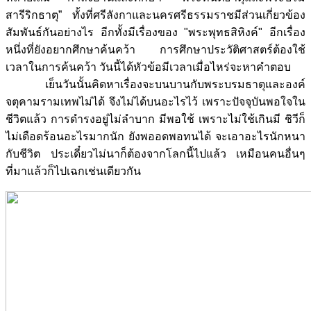
สารีริกธาตุ” ทั้งที่ศรีลังกาและนครศรีธรรมราชมีส่วนเกี่ยวข้อง
สัมพันธ์กันอย่างไร อีกทั้งมีเรื่องของ "พระพุทธสิหิงค์" อีกเรื่อง
หนึ่งที่ยังอยากศึกษาค้นคว้า การศึกษาประวัติศาสตร์ต้องใช้
เวลาในการค้นคว้า วันนี้ได้หัวข้อมีเวลาเมื่อไหร่จะหาคำตอบ
เย็นวันนั้นคิดหาเรื่องจะบนบานกับพระบรมธาตุและองค์
จตุคามรามเทพไม่ได้ จึงไม่ได้บนอะไรไว้ เพราะปัจจุบันพอใจใน
ชีวิตแล้ว การดำรงอยู่ไม่ลำบาก มีพอใช้ เพราะไม่ใช้เกินมี ชิวีก็
ไม่เดือดร้อนอะไรมากนัก ยังพออดพอทนได้ จะเอาอะไรนักหนา
กับชีวิต ประเดี๋ยวไม่นาก็ต้องจากโลกนี้ไปแล้ว เหมือนคนอื่นๆ
ที่มาแล้วก็ไปเฉกเช่นเดียวกัน