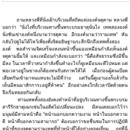
ถามหลวงพี่ที่นั่งเฝ้าบริเวณที่สถิตแห่งองค์จตุคาม หลวงพี่
บอกว่า “นั่งไงที่บริเวณทางขึ้นพระบรมธาตุนั่นไง เทพสององค์
นั่งชันเข่าองค์หนึ่งนามว่าจตุคาม อีกองค์นามว่ารามเทพ” หัน
กลับไปดูไม่ได้ไหว้เพียงตั้งจิตอธิษฐานระลึกนึกถึงเทพทั้งสอง
องค์ พอสำรวมจิตเสร็จแหงนหน้าขึ้นมองเหมือนกำลังเห็นองค์
จตุคามยิ้มให้ และเหมือนกำลังจะบอกว่า “นี่คือสัจธรรมซึ่งมีขึ้น
มีลง ในเวลาที่วาสนากำลังขึ้นทำอะไรก็ดูเหมือนจะดีไปหมด แต่
พอเวลาอยู่ในขาลงก็ต้องทนรับสภาพให้ได้ เมื่อก่อนผู้คนเบียด
เสียดกันเข้ามาจนแทบจะไม่มีที่ว่าง แต่วันนี้ดูเอาเองก็แล้วกัน
เห็นมีคนมาสักการะอยู่สี่ห้าคน” อีกอย่างคงใกล้เวลาปิดด้วยคน
จึงเริ่มทยอยกันกลับ
ท่านเทพทั้งสองยังคงทำหน้าที่อยู่บริเวณทางขึ้นพระบรม
สารีริกธาตุเฉกเช่นในอดีตไม่เปลี่ยนแปลง มีคนเคยบอกไว้ว่า
มนุษย์มีสามหน้าคือ “หน้านอกบอกความงาม หน้าในบอกความ
ดี หน้าที่บอกความสามารถ” ต้องบอกว่าขอชื่นชมในการปฏิบัติ
หน้าที่ของจตุคามรามเทพที่ทำหน้าที่ได้อย่างยอดเยี่ยม อยู่ที่นี่