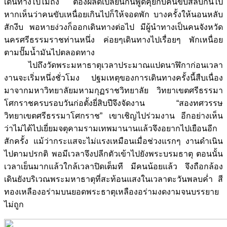
เดินทางไปไม่ถึง ต้องผลัดเปลี่ยนกันพูดคุยกับคนขับสลับกันไป
หากเห็นว่าคนขับเหนื่อยเกินไปก็ให้จอดพัก บางครั้งให้นอนหลับ
สักงีบ พอหายง่วงก็ออกเดินทางต่อไป มีผู้นำทางเป็นคนจังหวัด
นครศรีธรรมราชท่านหนึ่ง ค่อยๆเดินทางไปเรื่อยๆ พักเหนื่อย
ตามปั๊มน้ำมันไปตลอดทาง
ไปถึงวัดพระมหาธาตุเวลาประมาณแปดนาฬิกาก่อนเวลา
งานจะเริ่มหนึ่งชั่วโมง ปฐมเหตุของการเดินทางครั้งนี้สืบเนื่อง
มาจากมหาวิทยาลัยมหามกุฏราชวิทยาลัย วิทยาเขตศรีธรรมา
โศกราชครบรอบวันก่อตั้งยี่สิบปีจึงจัดงาน “สองทศวรรษ
วิทยาเขตศรีธรรมาโศกราช” เขาเชิญไปร่วมงาน อีกอย่างเห็น
ว่าไม่ได้ไปเยี่ยมจตุคามรามเทพมานานแล้วจึงอยากไปเยือนอีก
สักครั้ง แม้ว่ากระแสจะไม่แรงเหมือนเมื่อช่วงแรกๆ งานดำเนิน
ไปตามปรกติ พอมีเวลาจึงปลีกตัวเข้าไปยังพระบรมธาตุ ตอนนั้น
เวลาเย็นมากแล้วใกล้เวลาปิดเต็มที มีคนน้อยแล้ว จึงถือกล้อง
เดินยังบริเวณพระมหาธาตุที่สะท้อนแสงในเวลาตะวันพลบค่ำ สี
ทองเหลืองอร่ามบนยอดพระธาตุเหลืองอร่ามงดงามจนบรรยาย
ไม่ถูก