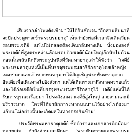
เสียงจากลำโพงดังเข้ามาให้ได้ยินชัดเจน “อีกสามสิบนาที
จะปิดประตูทางเข้าพระบรมธาตุ” เห็นว่ายังพอมีเวลาจึงเดินเวียน
รอบพระเจดีย์ แต่ไปไม่ตลอดต้องเดินกลับทางเดิม นั่งมององค์
พระเจดีย์ที่สูงตระหง่านล้อมรอบด้วยเจดีย์น้อยใหญ่อีกนับไม่ถ้วน
ตอนนั้นพลันนึกถึงพระรูปหนึ่งที่วัดมหาธาตุเล่าให้ฟังว่า “เจดีย์
พระบรมธาตุแห่งนี้เป็นที่บรรจุพระบรมสารีริกธาตุโดยเจ้าหญิง
เหมชาลาและเจ้าชายทนทกุมารได้อัญเชิญพระทันตธาตุจาก
อินเดียเพื่อเดินทางไปยังลังกา แต่ได้เดินทางมาถึงหาดทรายแก้ว
และได้ก่อเจดีย์เป็นที่บรรจุพระบรมสารีริกธาตุไว้ เจดีย์แห่งนี้ได้
รับการบูรณะเรื่อยมา โปรดสังเกตว่าเจดีย์สูงใหญ่ สวยงามและมี
บริวารมาก ใครที่ได้มาสักการะหากบนบานไว้อย่างไรต้องมา
แก้บน ไม่อย่างนั้นจะเกิดผลในทางตรงกันข้าม”
ประวัติพระมหาธาตุเจดีย์ ซื้อตำราและเอกสารติดมือมา
หลายเล่ม กำลังอ่านและศึกษา “พระทันตธาตุและพระบรม