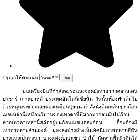
กรุณาให้คะแนน
บนเครื่องบินที่กำลังจะร่อนลงจอดยังท่าอากาศยานเดน
ปาซาร์ เกาะบาหลี ประเทศอินโดนีเซียนั้น วันนั้นท้องฟ้าเต็มไป
ด้วยหมู่เมฆขาวลอยฟ่องเหมือนปุยนุ่น กำลังนั่งคิดเพลินๆว่าก้อน
เมฆเหล่านี้เหมือนวิมานของเทวดาที่มีมากมายจนนับไม่ถ้วน
หากเทวดาเหล่านี้สถิตอยู่บนก้อนเมฆแต่ละก้อน ก็จะต้องมี
เทวดาหลายล้านองค์ มองลงข้างล่างเห็นทัศนียภาพหลากสีสัน
บางแห่งเป็นทุ่งนา บางแห่งเป็นภูเขา ป่าไม้ ถัดจากพื้นผิวดินได้