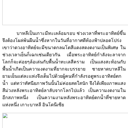
บาหลีเป็นเกาะมีทะเลล้อมรอบ ช่วงเวลาที่พระอาทิตย์ขึ้น
จึงต้องโผล่พ้นผืนน้ำซึ่งหากในวันที่อากาศดีท้องฟ้าปลอดโปร่ง
เขาว่าดวงอาทิตย์จะมีขนาดกลมโตสีแดงสดงดงามเป็นพิเศษ ใน
ช่วงเวลาเย็นก็เฉกเช่นเดียวกัน เมื่อพระอาทิตย์กำลังจะลาจาก
โลกก็จะค่อยๆล้อเล่นกับพื้นน้ำทะเลสีคราม เป็นแสงสะท้อนกับ
พื้นน้ำเกิดเป็นความงดงามที่ยากจะบรรยาย ชายหาดบาหลีใน
ยามเย็นแต่ละแห่งจึงเต็มไปด้วยผู้คนที่กำลังรอดูพระอาทิตย์ตก
น้ำ แต่ทว่าทัศนียภาพวันนั้นไม่ค่อยสดใสนัก จึงได้เพียงภาพแสง
สีม่วงหลังพระอาทิตย์ลาลับจากโลกไปแล้ว เป็นความงดงามใน
อีกสภาพหนึ่ง เป็นความงามหลังพระอาทิตย์ตกน้ำที่ชายหาด
แห่งหนึ่ง เกาะบาหลี อินโดนีเซีย