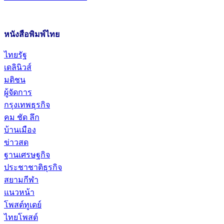
หนังสือพิมพ์ไทย
ไทยรัฐ
เดลินิวส์
มติชน
ผู้จัดการ
กรุงเทพธุรกิจ
คม ชัด ลึก
บ้านเมือง
ข่าวสด
ฐานเศรษฐกิจ
ประชาชาติธุรกิจ
สยามกีฬา
แนวหน้า
โพสต์ทูเดย์
ไทยโพสต์