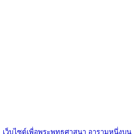
เว็บไซต์เพื่อพระพุทธศาสนา อารามหนึ่งบน