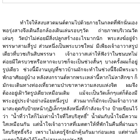
ทำใจให้สงบสวดมนต์ตามไปด้วยภายในกลดที่พักนั่นเอง
พอรุ่งสางจึงเดินถือกล้องเดินเล่นรอบๆวัด ถ่ายภาพบริเวณวัด
เล่นๆ วัดป่าไม่ค่อยมีสิ่งปลูกสร้างอะไรมากนัก พระสงฆ์อยู่จำ
พรรษาสามสี่รูป ส่วนหนึ่งเป็นพระบวชใหม่ มีเพียงเจ้าอาวาสรูป
เดียวที่บวชเกินสิบพรรษา เจ้าอาวาสเล่าให้ฟังว่าในชนบทไม่
ค่อยมีใครบวชหรือหากจะบวชก็จะเป็นช่วงสั้นๆ บางครั้งผมก็อยู่
รูปเดียว ช่วงนี้มีงานบุญที่ชาวบ้านมักจะทำในช่วงนี้จึงมีพระมา
พักอาศัยอยู่บ้าง หลังสงกรานต์หากพระเหล่านี้หากไม่ลาสิกขา ก็
มักจะเดินทางท่องเที่ยวตามป่าเขาหาความสงบแห่งจิต ผมจึง
ต้องอยู่เฝ้าวัดรูปเดียวเหมือนเดิม แม้จะเป็นวัดเล็กๆแต่ก็ต้องมี
พระอยู่ประจำอย่างน้อยหนึ่งรูป ส่วนมากก็มักจะเป็นเจ้าอาวาส
มาสะดุดกับป้ายหน้ากุฏิเล็กๆหลังหนึ่งที่กำลังจะร้าง ป้ายเขียนไว้
ว่า “น้ำที่ว่าใสก็ไม่เท่าน้ำใจที่ใสบริสุทธิ์” น้ำฝนกับน้ำใจมีความ
ใสเหมือนกัน แต่น้ำใจเจ้าอาวาสที่เมตตาให้ที่พักในคืนที่ผ่านมา
ใสบริสุทธิ์จริง เพราะไม่เคยรู้จักมักคุ้นกันมาก่อนเลย แต่ท่านก็
เมตตาให้พักได้โดยไม่สอบถามประวัติ