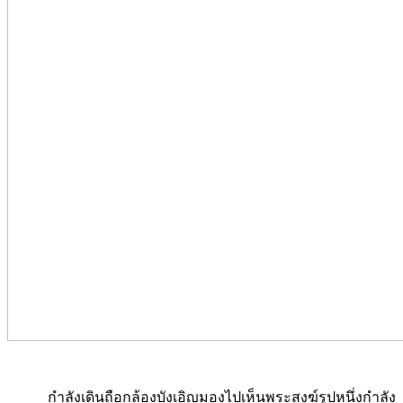
กำลังเดินถือกล้องบังเอิญมองไปเห็นพระสงฆ์รููปหนึ่งกำลัง