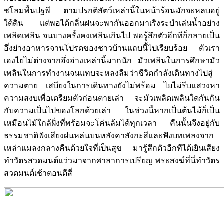
ชโลมพื้นปฐพี ตามปรกติสัตว์เหล่านี้ในหน้าร้อนมักจะหลบอยู่
ใต้ดิน แต่พอได้กลิ่นฝนจะพากันออกมาเริงระบำเล่นน้ำอย่าง
เพลิดเพลิน จนบางครั้งคงเพลินเกินไป พอรู้สึกตัวอีกทีก็กลายเป็น
อึ่งย่างอาหารจานโปรดของชาวบ้านแถบนี้ไปเรียบร้อย ตัวเรา
เองไยไม่ต่างจากอึ่งอ่างเหล่านี้มากนัก มัวเพลินในการศึกษามัว
เพลินในการทำงานจนแทบจะหลงลืมว่าชีวิตกำลังเดินทางไปสู่
ความตาย เสบียงในการเดินทางยังไม่พร้อม ไยไม่รีบแสวงหา
ความสงบเพื่อเตรียมตัวก่อนตายเล่า จะมัวเพลิดเพลินใดกันกัน
กับความเป็นไปของโลกด้วยเล่า ในช่วงนี้หากเป็นต้นไม้ก็เป็น
เหมือนไม้ใกล้ฝั่งที่พร้อมจะโค่นล้มได้ทุกเวลา คืนนั้นจึงอยู่กับ
ธรรมชาติฟังเสียงฝนหล่นบนหลังคาสังกะสีและฟังบทเพลงจาก
เหล่าแมลงกลางคืนด้วยใจที่เป็นสุข มารู้สึกตัวอีกทีได้เยินเสียง
ทำวัตรสวดมนต์แว่วมาจากศาลาการเปรียญ พระสงฆ์ที่นี่ทำวัตร
สวดมนต์เช้าตอนตีสี่