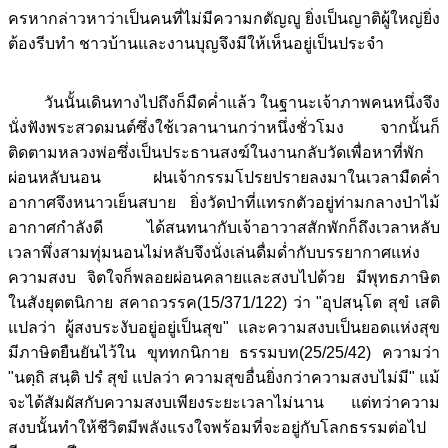
ครหากล่าวหาว่าเป็นคนที่ไม่มีความกตัญญู ยิ่งเป็นญาติผู้ใหญ่ยิ่ง
ต้องรีบทำ ชาวบ้านและงานบุญจึงมีให้เห็นอยู่เป็นประจำ
วันนั้นเดินทางไปถึงก็มืดค่ำแล้ว ในฐานะเจ้าภาพคนหนึ่งจึง
นั่งฟังพระสวดมนต์ซึ่งใช้เวลานานกว่าหนึ่งชั่วโมง จากนั้นก็
ติดตามหลวงพ่อซึ่งเป็นประธานสงฆ์ในงานกลับวัดเพื่อหาที่พัก
ผ่อนหลับนอน ฝนเจ้ากรรมโปรยปรายลงมาในเวลามืดค่ำ
อากาศจึงหนาวเย็นสบาย ยิ่งวัดป่าที่แทรกตัวอยู่ท่ามกลางป่าไม้
อากาศกำลังดี ได้สนทนากับเจ้าอาวาสสักพักก็ถึงเวลาหลับ
เวลาพึ่งสามทุ่มนอนไม่หลับจึงนั่งเล่นดื่มด่ำกับบรรยากาศแห่ง
ความสงบ จิตใจก็พลอยผ่อนคลายและสงบไปด้วย มีพุทธภาษิต
ในสังยุตตนิกาย สคาถวรรค(15/371/122) ว่า "อุปสนฺโต สุขํ เสติ
แปลว่า ผู้สงบระงับอยู่อยู่เป็นสุข" และความสงบเป็นยอดแห่งสุข
มีภาษิตยืนยันไว้ใน ขุททกนิกาย ธรรมบท(25/25/42) ความว่า
"นตฺถิ สนฺติ ปรํ สุขํ แปลว่า ความสุขอื่นยิ่งกว่าความสงบไม่มี" แม้
จะได้สัมผัสกับความสงบเพียงระยะเวลาไม่นาน แต่ทว่าความ
สงบนั้นทำให้ชีวิตมีพลังแรงใจพร้อมที่จะอยู่กับโลกธรรมต่อไป