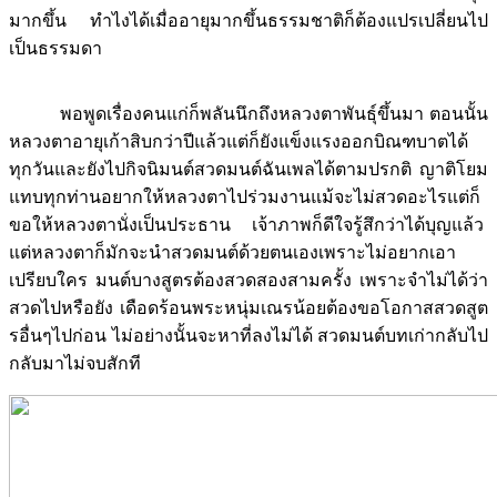
มากขึ้น ทำไงได้เมื่ออายุมากขึ้นธรรมชาติก็ต้องแปรเปลี่ยนไป
เป็นธรรมดา
พอพูดเรื่องคนแก่ก็พลันนึกถึงหลวงตาพันธุ์ขึ้นมา ตอนนั้น
หลวงตาอายุเก้าสิบกว่าปีแล้วแต่ก็ยังแข็งแรงออกบิณฑบาตได้
ทุกวันและยังไปกิจนิมนต์สวดมนต์ฉันเพลได้ตามปรกติ ญาติโยม
แทบทุกท่านอยากให้หลวงตาไปร่วมงานแม้จะไม่สวดอะไรแต่ก็
ขอให้หลวงตานั่งเป็นประธาน เจ้าภาพก็ดีใจรู้สึกว่าได้บุญแล้ว
แต่หลวงตาก็มักจะนำสวดมนต์ด้วยตนเองเพราะไม่อยากเอา
เปรียบใคร มนต์บางสูตรต้องสวดสองสามครั้ง เพราะจำไม่ได้ว่า
สวดไปหรือยัง เดือดร้อนพระหนุ่มเณรน้อยต้องขอโอกาสสวดสูต
รอื่นๆไปก่อน ไม่อย่างนั้นจะหาที่ลงไม่ได้ สวดมนต์บทเก่ากลับไป
กลับมาไม่จบสักที