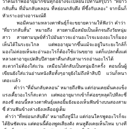
ว่าคนเราพออายุมากขึ้นทุกอย่างจะเปลี่ยนไปท่านสรุปว่า “ที่ยาว
กลับสั้น ที่มั่นกลับคลอน ที่หย่อนกลับตึง ที่ซึ้งกับเลอะ” จากนั้นก็
หัวเราะอย่างอารมณ์ดี
พอมีคนถามหลวงตาพันธุ์ก็จะขยายความให้ฟังว่า คำว่า
“ที่ยาวกลับสั้น” หมายถึง สายตาเมื่อสมัยเป็นเด็กจนถึงวัยหนุ่ม
สาว สายตามนุษย์ทั่วไปมันยาวจะอ่านอะไรจะมองอะไรก็มอง
เห็นได้ในระยะไกล แต่พออายุมากขึ้นแม้จะอยู่ในระยะใกล้ก็
มองไม่ค่อยเห็นจะอ่านอะไรก็ต้องใช้แว่นขยาย แต่ก็แปลกตั้งแต่
หลวงตาอายุแปดสิบปีสายตาคืนกลับสามารถอ่านอะไรได้
สะดวกไม่ต้องใส่แว่น เหมือนได้กลับเป็นหนุ่มอีกครั้ง ตอนนั้นผู้
เขียนยังใส่แว่นอ่านหนังสือทั้งๆอายุยังไม่ถึงห้าสิบปี แว่นก็หนา
เตอะแล้ว
คำว่า “ที่มั่นกลับคลอน” หมายถึงฟัน แต่ก่อนเคยมั่นคงแข็ง
แรงเคี้ยวอะไรก็สะดวก แต่พออายุมากเข้าก็ค่อยๆหลุดไปทีละซี่
สองซี่ ตอนนี้หลวงตาพันธุ์เผลอยิ้มยังมองเห็นฟันข้างบนสองสาม
ซี่ ส่วนฟันข้างล่างยังเหลืออยู่เต็ม
คำว่า “ที่หย่อนกลับตึง” หมายถึงหูนี่ไง แต่ก่อนใครพูดอะไรก็จะ
ได้ยินชัดเจน แต่ตอนนี้ต้องพูดเสียงดัง คนหูตึงเคยเห็นไหม บางที