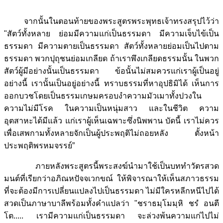
จากนั้นในตอนท้ายของพระสูตรพระพุทธเจ้าทรงสรุปไว้ว่า
"สัตว์ทั้งหลาย ย่อมมีความแก่เป็นธรรมดา มีความเจ็บไข้เป็น
ธรรมดา มีความตายเป็นธรรมดา สัตว์ทั้งหลายย่อมเป็นไปตาม
ธรรมดา พวกปุถุชนย่อมเกลียด ถ้าเราพึงเกลียดธรรมนั้น ในพวก
สัตว์ผู้มีอย่างนั้นเป็นธรรมดา ข้อนั้นไม่สมควรแก่เราผู้เป็นอยู่
อย่างนี้ เรานั้นเป็นอยู่อย่างนี้ ทราบธรรมที่หาอุปธิมิได้ เห็นการ
ออกบวชโดยเป็นธรรมเกษมครอบงำความมัวเมาทั้งปวงใน
ความไม่มีโรค ในความเป็นหนุ่มสาว และในชีวิต ความ
อุตสาหะได้มีแล้ว แก่เราผู้เห็นเฉพาะซึ่งนิพพาน บัดนี้ เราไม่ควร
เพื่อเสพกามทั้งหลายจักเป็นผู้ประพฤติไม่ถอยหลัง ตั้งหน้า
ประพฤติพรหมจรรย์”
ภายหลังพระสูตรนี้พระสงฆ์นำมาใช้เป็นบททำวัตรสวด
มนต์ที่เรียกว่าอภิณหปัจจเวกขณ์ ให้พิจารณาให้เห็นสภาวธรรม
ที่จะต้องมีการเปลี่ยนแปลงไปเป็นธรรมดา ไม่มีใครหลีกหนีไปได้
สวดเป็นภาษาบาลีพร้อมทั้งคำแปลว่า "ชราธมฺโมมฺหิ ชรํ อนตี
โต..... เรามีความแก่เป็นธรรมดา จะล่วงพ้นความแก่ไปไม่