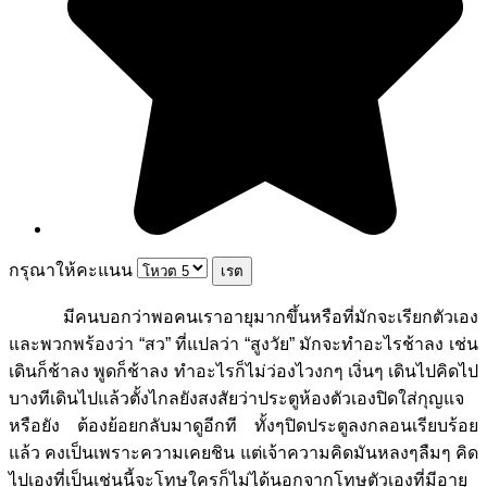
กรุณาให้คะแนน
มีคนบอกว่าพอคนเราอายุมากขึ้นหรือที่มักจะเรียกตัวเอง
และพวกพร้องว่า “สว” ที่แปลว่า “สูงวัย” มักจะทำอะไรช้าลง เช่น
เดินก็ช้าลง พูดก็ช้าลง ทำอะไรก็ไม่ว่องไวงกๆ เงิ่นๆ เดินไปคิดไป
บางทีเดินไปแล้วตั้งไกลยังสงสัยว่าประตูห้องตัวเองปิดใส่กุญแจ
หรือยัง ต้องย้อยกลับมาดูอีกที ทั้งๆปิดประตูลงกลอนเรียบร้อย
แล้ว คงเป็นเพราะความเคยชิน แต่เจ้าความคิดมันหลงๆลืมๆ คิด
ไปเองที่เป็นเช่นนี้จะโทษใครก็ไม่ได้นอกจากโทษตัวเองที่มีอายุ