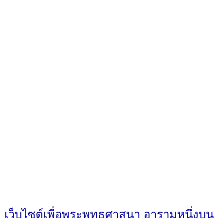
เว็บไซต์เพื่อพระพุทธศาสนา อารามหนึ่งบน