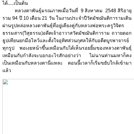
ได้.....เป็นต้น
หลวงตาพันธุ์มรณภาพเมื่อวันที่ 9 สิงหาคม 2548 สิริอายุ
รวม 94 ปี 10 เดือน 21 วัน ในงานประจำปีวัดมัชฌันติการามเดิน
ผ่านรูปหล่อหลวงตาพันธุ์ที่อยู่เคียงคู่กับหลวงพ่อพระครูวิจิตร
ธรรมสาร(วิสุธรรม)อดีตเจ้าอาวาสวัดมัชฌันติการาม ถวายดอก
ธูปเทียนยกมือไหว้และตั้งใจอุทิศส่วนกุศลให้กับอดีตบูรพาจารย์
ทุกรูป พอเงยหน้าขึ้นเหมือนกับได้เห็นรอยยิ้มของหลวงตาพันธุ์
เหมือนกับกำลังจะบอกอะไรสักอย่างว่า ไม่นานท่านมหาก็คง
เป็นเหมือนกับหลวงตานี่แหละ ตอนนี้เวลาก็เริ่มขยับใกล้เข้ามา
แล้ว