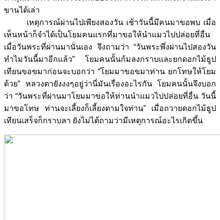
ขานได้เล่า
เหตุการณ์ผ่านไปเพียงสองวัน เช้าวันนี้มีคนมาขอพบ เมื่อ
เห็นหน้าก็จำได้เป็นโยมคนแรกที่มาขอให้นำแมวไปปล่อยที่อื่น
เมื่อวันพระที่ผ่านมานั่นเอง จึงถามว่า “วันพระพึ่งผ่านไปสองวัน
ทำไมวันนี้มาอีกแล้ว” โยมคนนั้นก้มลงกราบและยกดอกไม้ธูป
เทียนขอขมาก่อนจะบอกว่า “โยมมาขอขมาท่าน ยกโทษให้โยม
ด้วย” หลวงตายังงงๆอยู่ว่านี่มันเรื่องอะไรกัน โยมคนนั้นจึงบอก
ว่า “วันพระที่ผ่านมาโยมมาขอให้ท่านนำแมวไปปล่อยที่อื่น วันนี้
มาขอโทษ ท่านจะเลี้ยงก็เลี้ยงตามใจท่าน” เมื่อถวายดอกไม้ธูป
เทียนเสร็จก็กราบลา ยังไม่ได้ถามว่ามีเหตุการณ์อะไรเกิดขึ้น