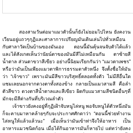
สองสามวันต่อมาแมวตัวนั้นก็ยังไม่ยอมไปไหน ยังคงวน
เวียนอยู่แถวๆกุฏิและศาลาการเปรียญมันเดินเล่นไปทั่วเหมือน
กับศาลาวัดเป็นบ้านของมันเอง ตอนนี้มันคุ้นจนจับตัวได้แล้ว
และได้สังเกตเห็นว่านัยน์ตาของมันมีสีไม่เหมือนกัน ตาซ้ายสี
น้ำตาล ส่วนตาขวาสีเขียว อย่างนี้นิยมเรียกกันว่า “แมวตาเพชร”
หรือว่ามันเป็นเพียงแมวตาพิการธรรมดาตัวหนึ่ง จึงตั้งชื่อให้มัน
ว่า “เจ้าขาว” เพราะมันมีสีขาวบริสุทธิ์ตลอดทั้งตัว ไม่มีสีอื่นใด
แซมเลยนอกจากดวงตาทั้งสองข้าง กลายเป็นแมวสามสี คือลำ
ตัวสีขาว ดวงตาสีน้ำตาลและสีเขียว ผิดกับแมวสามสีชนิดอื่นๆที่
มักจะมีสีต่างกันที่บริเวณลำตัว
เจ้าขาวยังคงอยู่ที่กุฏิเฝ้าจับหนูไล่หนู พอจับหนูได้ตัวหนึ่งมัน
ก็จะคาบมาหาคล้ายๆกับจะประกาศศักดาว่า “ตอนนี้ช่วยทำงาน
ไล่หนูให้แล้วแล้วนะ” เมื่อเห็นว่ามันเข้าท่าจึงให้อาหาร เป็น
อาหารแมวชนิดก้อน เมื่อได้กินอาหารมันก็หายไป แต่ทว่ายังคง