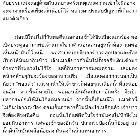
กับธรรมแม้จะอยู่ด้วยกันแต่บางครั้งเหตุแห่งความเข้าใจผิดอาจ
จะมาจากเรื่องเพียงเล็กน้อยก็ได้ หลวงตาประสบปัญหาที่เกิดจาก
แมวตัวเดียว
ก่อนปีใหม่ไม่กี่วันพอตื่นนอตอนเช้าได้ยินเสียงแมวร้อง พอ
เปิดประตูออกมาพบเจ้าแมวสีขาวตัวนอนเล่นอยู่หน้าห้อง แต่พอ
เห็นหน้ามันก็วิ่งหนี พอสายหน่อยจึงเอาข้าวคลุกปลาและร้อง
เรียกให้มันมากินข้าว เจ้าแมวสีขาวตัวนั้นไม่รั้งรอรีบเดินเข้ามา
ด้วยท่าที่ระแวงไม่ไว้ใจ แต่ก็กินอาหารจนหมดจาน และมอง
หน้าคล้ายๆกับจะร้องขออาหารเพิ่ม เมื่อแสดงอาการบอกเป็น
นัยว่า “พอแล้ว” และหาน้ำให้เจ้าขาวก็ค่อยๆละเลียดน้ำที่ละน้อย
จนอิ่ม จากนั้นก็หายไป พอตอนเย็นมันกลับมาอีกครั้ง จึงเปิด
ปลากระป๋องให้มันได้แต่มองหน้า จากนั้นก็เดินหนีไป แมวตัวนี้
ไม่กินปลากระป๋อง ตอนเย็นอาหารก็ไม่มีอะไรเหลือแล้ว เจ้าขาว
จึงต้องหิวหนึ่งคืน ตอนนั้นได้แต่คิดในใจว่ามันคงไม่หิวจึงไม่
ยอมกินอาหาร แต่พอเช้าของอีกวัน ปลากระป๋องนั้นก็ยังอยู่ แต่
น้ำตื่นในขันเหลือน้อยลง มันคงกินน้ำแทนอาหาร