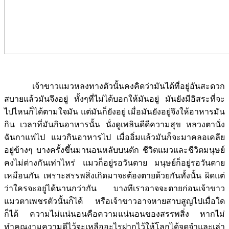
เจ้าขาวแมวหลงทางตัวนั้นคงคิดว่ามันได้ที่อยู่อันสะดวก
สบายแล้วมันจึงอยู่ ทั้งๆที่ไม่ได้บอกให้มันอยู่ มันยังมีอิสระที่จะ
ไปไหนก็ได้ตามใจมัน แต่มันก็ยังอยู่ เมื่อมันยังอยู่จึงให้อาหารมัน
กิน เวลาที่มันกินอาหารนั้น นั่งดูเพลินดีดีความสุข หลวงตานั่ง
ฉันกาแฟไป แมวกินอาหารไป เมื่ออิ่มแล้วมันก็จะมาคลอเคลีย
อยู่ข้างๆ บางครั้งขึ้นมานอนหลับบนตัก ชีวิตแมวและชีวิตมนุษย์
คงไม่ต่างกันเท่าไหร่ แมวก็อยู่รอวันตาย มนุษย์ก็อยู่รอวันตาย
เหมือนกัน เพราะสรรพสิ่งเกิดมาจะต้องตายด้วยกันทั้งนั้น ผิดแต่
ว่าใครจะอยู่ได้นานกว่ากัน บางทีเราอาจจะตายก่อนเจ้าขาว
แมวตาเพชรตัวนั้นก็ได้ หรือเจ้าขาวอาจหายสาบสูญไปเมื่อใด
ก็ได้ ความไม่แน่นอนคือความแน่นอนของสรรพสิ่ง หากไม่
ทำคุณงามความดีไว้จะเหลืออะไรฝากไว้ให้โลกได้จดจำและเล่า