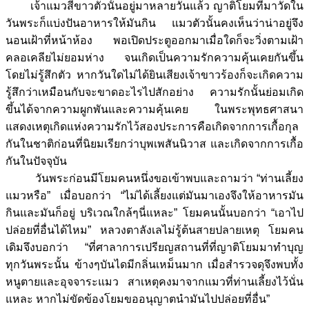
เจ้าแมวสีขาวตัวนั้นอยู่มาหลายวันแล้ว ญาติโยมที่มาวัดใน
วันพระก็แบ่งปันอาหารให้มันกิน แมวตัวนั้นคงเห็นว่าน่าอยู่จึง
นอนเฝ้าที่หน้าห้อง พอเปิดประตูออกมาเมื่อใดก็จะวิ่งตามเฝ้า
คลอเคลียไม่ยอมห่าง จนเกิดเป็นความรักความคุ้นเคยกันขึ้น
โดยไม่รู้สึกตัว หากวันใดไม่ได้ยินเสียงเจ้าขาวร้องก็จะเกิดความ
รู้สึกว่าเหมือนกับจะขาดอะไรไปสักอย่าง ความรักนั้นย่อมเกิด
ขึ้นได้จากความผูกพันและความคุ้นเคย ในพระพุทธศาสนา
แสดงเหตุเกิดแห่งความรักไว้สองประการคือเกิดจากการเกื้อกุล
กันในชาติก่อนที่นิยมเรียกว่าบุพเพสันนิวาส และเกิดจากการเกื้อ
กันในปัจจุบัน
วันพระก่อนมีโยมคนหนึ่งขอเข้าพบและถามว่า “ท่านเลี้ยง
แมวหรือ” เมื่อบอกว่า “ไม่ได้เลี้ยงแต่มันมาเองจึงให้อาหารมัน
กินและมันก็อยู่ บริเวณใกล้ๆนี่แหละ” โยมคนนั้นบอกว่า “เอาไป
ปล่อยที่อื่นได้ไหม” หลวงตาลังเลไม่รู้ต้นสายปลายเหตุ โยมคน
เดิมจึงบอกว่า “ที่ศาลาการเปรียญสถานที่ที่ญาติโยมมาทำบุญ
ทุกวันพระนั้น ข้างๆบันไดมีกลิ่นเหม็นมาก เมื่อสำรวจดุจึงพบทั้ง
หนูตายและอุจจาระแมว สาเหตุคงมาจากแมวที่ท่านเลี้ยงไว้นั่น
แหละ หากไม่ขัดข้องโยมขออนุญาตนำมันไปปล่อยที่อื่น”