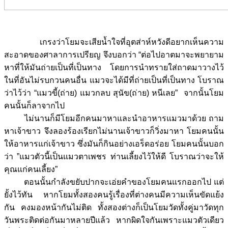
เกรงว่าโยมจะเสียน้ำใจที่อุตส่าห์หวังดีอยากเห็นความ
สะอาดของศาลาการเปรียญ จึงบอกว่า “ต่อไปอาตมาจะพยายาม
หาที่ให้มันถ่ายเป็นที่เป็นทาง โดยการนำทรายใส่ถาดมาวางไว้
ในที่อันไม่รบกวนคนอื่น แมวจะได้มีที่ถ่ายเป็นที่เป็นทาง โบราณ
ว่าไว้ว่า “แมวขี้(ถ่าย) แมวกลบ สุนัข(ถ่าย) หนีเลย” จากนั้นโยม
คนนั้นก็ลาจากไป
ไม่นานก็มีโยมอีกคนมาหาและนำอาหารแมวมาด้วย ถาม
หาเจ้าขาว จึงลองร้องเรียกไม่นานเจ้าขาวก็วิ่งมาหา โยมคนนั้น
ให้อาหารแก่เจ้าขาว ซึ่งมันก็กินอย่างเอร็ดอร่อย โยมคนนั้นบอก
ว่า ”แมวตัวนี้เป็นแมวตาเพชร ท่านเลี้ยงไว้ให้ดี โบราณว่าจะให้
คุณแก่คนเลี้ยง”
ตอนนั้นกำลังขยับปากจะเอ่ยคำของโยมคนแรกออกไป แต่
ยั้งไว้ทัน หากโยมทั้งสองคนรู้เรื่องที่ต่างคนมีความเห็นขัดแย้ง
กัน คงมองหน้ากันไม่ติด ทั้งสองต่างก็เป็นโยมวัดทั้งคู่มาวัดทุก
วันพระติดต่อกันมาหลายปีแล้ว หากผิดใจกันเพราะแมวตัวเดียว