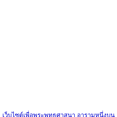
เว็บไซต์เพื่อพระพุทธศาสนา อารามหนึ่งบน