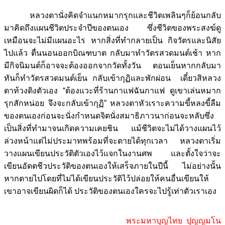
หลวงตานั่งคิดจำแนกหมากรุกและชีวิตเพลินๆก็ย้อนกลับ
มาคิดถึงแผนชีวิตประจำปีของตนเอง ซึ่งชีวิตของพระสงฆ์ดู
เหมือนจะไม่มีแผนอะไร หากสิ่งที่ทำกลายเป็น กิจวัตรและนิสัย
ไปแล้ว ตื่นนอนออกบิณฑบาต กลับมาทำวัตรสวดมนต์เช้า หาก
มีกิจนิมนต์ก็อาจจะต้องออกจากวัดทั้งวัน ตอนเย็นหากกลับมา
ทันก็ทำวัตรสวดมนต์เย็น กลับเข้ากุฏิและพักผ่อน เดี๋ยวสิหลวง
ตาท้วงติงตัวเอง “ต้องแวะที่ร้านกาแฟฉันกาแฟ ดูเขาเล่นหมาก
รุกสักหน่อย จึงจะกลับเข้ากุฏิ” หลวงตาหัวเราะความขี้หลงขี้ลืม
ของตนเองก่อนจะนั่งกำหนดจิตนั่งสมาธิภาวนาก่อนจะหลับซึ่ง
เป็นสิ่งที่ทำมาจนเกิดความเคยชิน แม้ชีวิตจะไม่ได้วางแผนไว้
ล่วงหน้าแต่ไม่ประมาทพร้อมที่จะตายได้ทุกเวลา หลวงตาเริ่ม
วางแผนเขียนประวัติตัวเองไว้แจกในงานศพ และตั้งใจว่าจะ
เขียนอัตตชีวประวัติของตนเองให้เสร็จภายในปีนี้ ไม่อย่างนั้น
หากตายไปโดยที่ไม่ได้เขียนประวัติไว้ปล่อยให้คนอื่นเขียนให้
เขาอาจเขียนผิดก็ได้ ประวัติของตนเองใครจะไปรู้เท่าตัวเราเอง
พระมหาบุญไทย ปุญญมโน