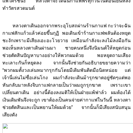
แพ้ใครชนะ หลวงตาจะได้ฉันกาแฟฟรีทุกวันในตอนเย็นหลัง
ทำวัตรสวดมนต์
หลวงตาเดินออกจากพระอุโบสถผ่านร้านกาแฟ กะว่าจะฉัน
กาแฟสักแก้วแล้วค่อยขึ้นกุฏิ พอเดินเข้าร้านกาแฟพลันต้องหยุด
ชะงักเพราะมีเสียงเอะอะโวยวาย เหมือนกำลังจะลงไม้ลงมือกัน
พอเห็นหลวงตาเดินผ่านมา ชายคนหนึ่งจึงนิมนต์ให้หยุดก่อน
ช่วยตัดสินปัญหาบางอย่างให้พวกผมด้วย พอหยุดถามเสียง
ทะเลาะกันก็หยุดลง จากนั้นจึงช่วยกันอธิบายขยายความว่า
“พวกผมตั้งวงเล่นหมากรุกกันโดยมีเดิมพันติดมือนิดหน่อย แต่
เจ้านี่เล่นไม่ซื่อเล่นโกง ผมกำลังจะเดินม้ารุกฆาตอยู่ชัดๆแต่พอ
หันกลับมาหลังจิบกาแฟกลายเป็นว่าผมถูกรุกฆาต เพราะเขา
เปลี่ยนตาเดิน อย่างนี้ต้องลงมติให้เป็นฝ่ายแพ้ฟาล์ว ผมต้องได้
เงินเดิมพันจึงจะถูก เขาต้องเป็นคนจ่ายค่ากาแฟในวันนี้ หลวงตา
ช่วยตัดสินและเป็นพยานให้ผมด้วย” จากนั้นก็มีเสียงสนับสนุน
เสียงดัง