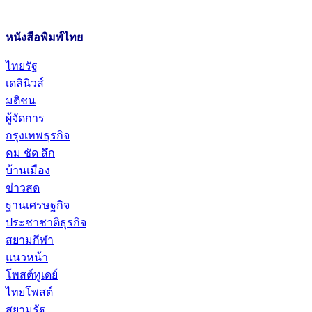
หนังสือพิมพ์ไทย
ไทยรัฐ
เดลินิวส์
มติชน
ผู้จัดการ
กรุงเทพธุรกิจ
คม ชัด ลึก
บ้านเมือง
ข่าวสด
ฐานเศรษฐกิจ
ประชาชาติธุรกิจ
สยามกีฬา
แนวหน้า
โพสต์ทูเดย์
ไทยโพสต์
สยามรัฐ