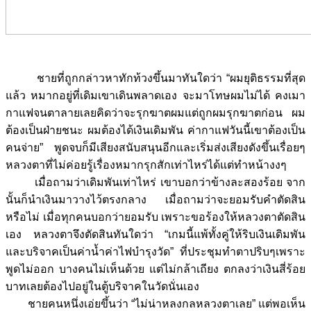
ชายที่ถูกกล่าวหาทักท้วงขึ้นมาทันใดว่า “ผมยุติธรรมที่สุด
แล้ว หมากอยู่ที่เดิมเขาเดินพลาดเอง จะมาโทษผมไม่ได้ คงเมา
กาแฟจนตาลายเลยคิดว่าจะรุกฆาตผมแต่ถูกผมรุกฆาตก่อน ผม
ต้องเป็นฝ่ายชนะ ผมต้องได้เงินเดิมพัน ค่ากาแฟวันนี้เขาต้องเป็น
คนจ่าย” พูดจบก็มีเสียงสนับสนุนอีกและเริ่มส่งเสียงดังขึ้นเรื่อยๆ
หลวงตาที่ไม่ค่อยรู้เรื่องหมากรุกสักเท่าไหร่ได้แต่ทำหน้างงๆ
เมื่อถามว่าเดิมพันเท่าไหร่ เขาบอกว่าข้างละสองร้อย จาก
นั้นก็นำเงินมาวางไว้ตรงกลาง เมื่อถามว่าจะยอมรับคำตัดสิน
หรือไม่ เมื่อทุกคนบอกว่ายอมรับ เพราะขอร้องให้หลวงตาตัดสิน
เอง หลวงตาจึงตัดสินทันใดว่า “เกมนี้แพ้ทั้งคู่ให้ริบเงินเดิมพัน
และบริจาคเป็นค่าน้ำค่าไฟบำรุงวัด” ที่ประชุมทำตาปริบๆเพราะ
พูดไม่ออก บางคนไม่เห็นด้วย แต่ไม่กล้าเถียง ตกลงว่าเงินสี่ร้อย
บาทเลยต้องไปอยู่ในตู้บริจาคในวัดนั่นเอง
ชายคนหนึ่งเอ่ยขึ้นว่า “ไม่น่าหลงกลหลวงตาเลย” แต่พอเห็น