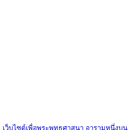
เว็บไซต์เพื่อพระพุทธศาสนา อารามหนึ่งบน