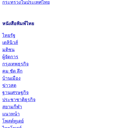
กระทรวงในประเทศไทย
หนังสือพิมพ์ไทย
ไทยรัฐ
เดลินิวส์
มติชน
ผู้จัดการ
กรุงเทพธุรกิจ
คม ชัด ลึก
บ้านเมือง
ข่าวสด
ฐานเศรษฐกิจ
ประชาชาติธุรกิจ
สยามกีฬา
แนวหน้า
โพสต์ทูเดย์