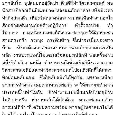
ยากอันใด อุปสมบทอยู่วัดป่า ตื่นตีสี่ทำวัตรสวดมนต์ พอ
ฟ้าสางก็ออกเดินบิณฑบาต หลังฉันภัตตาหารเสร็จมีเวลา
ทำกิจส่วนตัว เที่ยงวันหลวงพ่อจะรวมพลเพื่อทำงานอะไร
สักอย่างเช่นงานก่อสร้างกุฏิวิหาร ทำรั้วรอบวัด ทำ
ไม้กวาด บางครั้งหลวงพ่อก็มีงานแปลกๆมาให้ฝึกทำเช่น
สานตระกร้า กระบุง กระติบข้าว ซึ่งน่าจะเป็นของชาว
บ้าน ซึ่งจะต้องอาศัยแรงงานจากพระภิกษุสามเณรเป็น
หลัก งานประเภทนี้ไม่เคยเสร็จสมบูรณ์สักที พอเสร็จงาน
หนึ่งก็ทำอีกงานหนึ่ง ทำงานจนถึงช่วงเย็นก็ถึงเวลากวาด
วิหารลานเจดีย์และทำวัตรสวดมนต์ไปจนถึงดึกก็ได้เวลา
พักผ่อนหลับนอน ซึ่งก็หลับสนิทได้ทุกวัน เพราะเหนื่อย
จากการทำงาน เคยถามหลวงพ่อว่า จะให้พวกผมทำงาน
ประเภทนี้ไปทำไมกัน ถ้าทำงานแบบนี้ผมกลับไปอยู่บ้าน
ไม่ดีกว่าหรือ ทำงานแล้วได้เงินด้วย หลวงพ่อตอบด้วย
อารมณ์ดีว่า “ก็เตรียมความพร้อม หากอยู่ในศาสนาไม่ได้
ก็จะได้ออกไปสู่โลกภายนอกด้วยการเป็นผู้มีความ