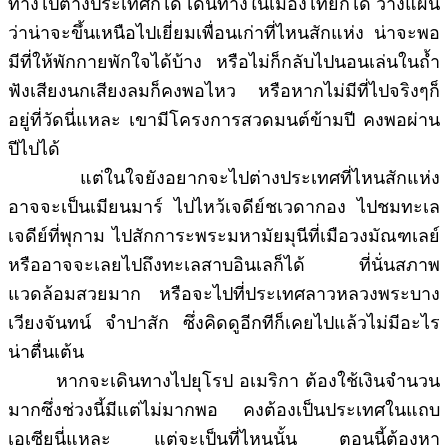
ทางไปต่างประเทศก็ได้ เดินทางในเมืองไทยก็ได้ วางแผน
ว่าน่าจะขึ้นเหนือไปเยี่ยมเพื่อนเก่าที่ไหนสักแห่ง น่าจะพอ
มีที่ให้พักกายพักใจได้บ้าง หรือไม่ก็กลับไปนอนเล่นในถ้ำ
ฟังเสียงนกเสียงลมก็คงพอไหว หรือหากไม่มีที่ไปจริงๆก็
อยู่ที่วัดนี่แหละ เขามีโครงการสวดมนต์ข้ามปี คงพอผ่าน
ปีไปได้
แต่ในใจยังอยากจะไปต่างประเทศที่ไหนสักแห่ง
อาจจะเป็นเมียนมาร์ ไปไหว้เจดีย์ชเวดากอง ไปชมทะเล
เจดีย์ที่พุกาม ไปสักการะพระมหามัยมุนีที่เมือวงมัณฑเลย์
หรืออาจจะเลยไปถึงทะเลสาบอินเลก็ได้ ที่นั่นสภาพ
แวดล้อมสวยมาก หรือจะไปที่ประเทศลาวหลวงพระบาง
เวียงจันทน์ จำปาสัก ซึ่งคิดดูอีกทีก็เคยไปแล้วไม่มีอะไร
น่าตื่นเต้น
หากจะเดินทางไปยุโรป อเมริกา ต้องใช้เงินจำนวน
มากซึ่งช่วงนี้มีแต่ไม่มากพอ คงต้องเป็นประเทศในแถบ
เอเซียนี่แหละ แต่จะเป็นที่ไหนนั้น ตอนนี้ต้องหา