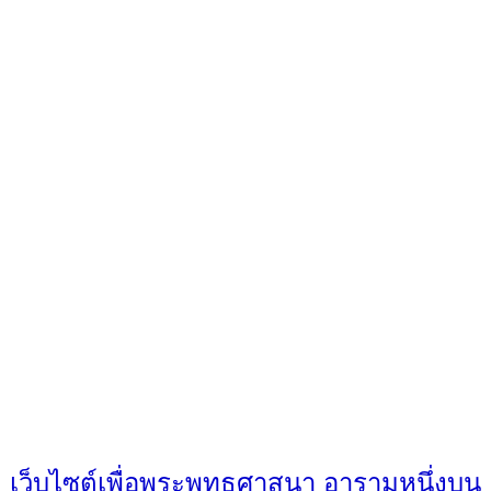
เว็บไซต์เพื่อพระพุทธศาสนา อารามหนึ่งบน