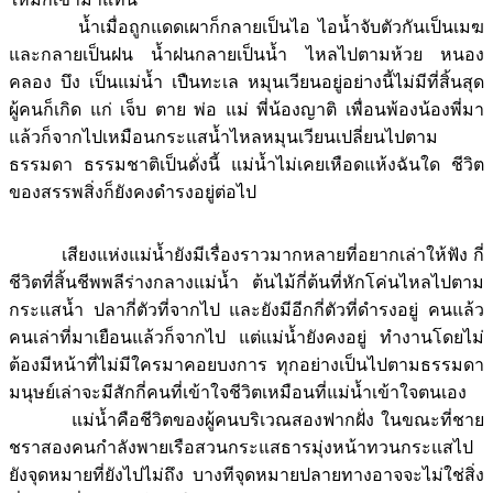
น้ำเมื่อถูกแดดเผาก็กลายเป็นไอ ไอน้ำจับตัวกันเป็นเมฆ
และกลายเป็นฝน น้ำฝนกลายเป็นน้ำ ไหลไปตามห้วย หนอง
คลอง บึง เป็นแม่น้ำ เปืนทะเล หมุนเวียนอยู่อย่างนี้ไม่มีที่สิ้นสุด
ผู้คนก็เกิด แก่ เจ็บ ตาย พ่อ แม่ พี่น้องญาติ เพื่อนพ้องน้องพี่มา
แล้วก็จากไปเหมือนกระแสน้ำไหลหมุนเวียนเปลี่ยนไปตาม
ธรรมดา ธรรมชาติเป็นดั่งนี้ แม่น้ำไม่เคยเหือดแห้งฉันใด ชีวิต
ของสรรพสิ่งก็ยังคงดำรงอยู่ต่อไป
เสียงแห่งแม่น้ำยังมีเรื่องราวมากหลายที่อยากเล่าให้ฟัง กี่
ชีวิตที่สิ้นชีพพลีร่างกลางแม่น้ำ ต้นไม้กี่ต้นที่หักโค่นไหลไปตาม
กระแสน้ำ ปลากี่ตัวที่จากไป และยังมีอีกกี่ตัวที่ดำรงอยู่ คนแล้ว
คนเล่าที่มาเยือนแล้วก็จากไป แต่แม่น้ำยังคงอยู่ ทำงานโดยไม่
ต้องมีหน้าที่ไม่มีใครมาคอยบงการ ทุกอย่างเป็นไปตามธรรมดา
มนุษย์เล่าจะมีสักกี่คนที่เข้าใจชีวิตเหมือนที่แม่น้ำเข้าใจตนเอง
แม่น้ำคือชีวิตของผู้คนบริเวณสองฟากฝั่ง ในขณะที่ชาย
ชราสองคนกำลังพายเรือสวนกระแสธารมุ่งหน้าทวนกระแสไป
ยังจุดหมายที่ยังไปไม่ถึง บางทีจุดหมายปลายทางอาจจะไม่ใช่สิ่ง