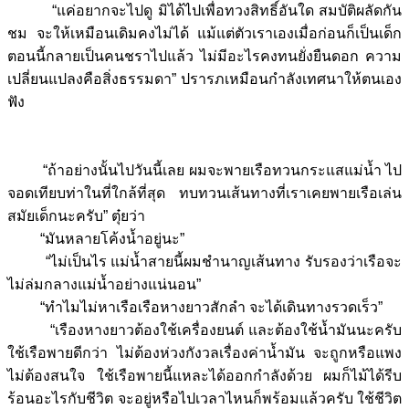
“แค่อยากจะไปดู มิได้ไปเพื่อทวงสิทธิ์อันใด สมบัติผลัดกัน
ชม จะให้เหมือนเดิมคงไม่ได้ แม้แต่ตัวเราเองเมื่อก่อนก็เป็นเด็ก
ตอนนี้กลายเป็นคนชราไปแล้ว ไม่มีอะไรคงทนยั่งยืนดอก ความ
เปลี่ยนแปลงคือสิ่งธรรมดา” ปรารภเหมือนกำลังเทศนาให้ตนเอง
ฟัง
“ถ้าอย่างนั้นไปวันนี้เลย ผมจะพายเรือทวนกระแสแม่น้ำ ไป
จอดเทียบท่าในที่ใกล้ที่สุด ทบทวนเส้นทางที่เราเคยพายเรือเล่น
สมัยเด็กนะครับ” ตุ๋ยว่า
“มันหลายโค้งน้ำอยู่นะ”
“ไม่เป็นไร แม่น้ำสายนี้ผมชำนาญเส้นทาง รับรองว่าเรือจะ
ไม่ล่มกลางแม่น้ำอย่างแน่นอน”
“ทำไมไม่หาเรือเรือหางยาวสักลำ จะได้เดินทางรวดเร็ว”
“เรืองหางยาวต้องใช้เครื่องยนต์ และต้องใช้น้ำมันนะครับ
ใช้เรือพายดีกว่า ไม่ต้องห่วงกังวลเรื่องค่าน้ำมัน จะถูกหรือแพง
ไม่ต้องสนใจ ใช้เรือพายนี้แหละได้ออกกำลังด้วย ผมก็ไม้ได้รีบ
ร้อนอะไรกับชีวิต จะอยู่หรือไปเวลาไหนก็พร้อมแล้วครับ ใช้ชีวิต