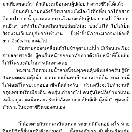
มาเพียงพอแล้ว” น้ำเสียงเหมือนคนผู้ปล่อยว่างวางชีวิตได้แล้ว
ย้อนกลับมามองถึงชีวิตเราเอง ยังมีอะไรอีกที่อยากได้อยาก
ดีมากไปกว่านี้ ดูตามสถานะแล้วน่าจะเป็นผู้ปล่อยวางได้ดียิ่งกว่า
คนอื่นๆ แต่ทำไมมันเหมือนกับปล่อยไม่ลง ปลงไม่ได้ ไปไม่เป็น
ยังคงวนเวียนอยู่กับการทำงาน ยิ่งทำยิ่งมีภาระมากจะปล่อยก็
ยาก จึงยังลำบากต่อไป
เรือพายค่อยๆเคลื่อนตัวไปช้าๆตามแม่น้ำ มีเรือนแพเรียง
รายสองฟากฝั่ง ผู้คนยื่นหน้าออกมาทักทายด้วยใบหน้าที่ยิ้มแย้ม
ไม่มีใครสงสัยในการเดินทางเลย
“ผมพายเรือตามแม่น้ำสายนี้จนทุกคนคุ้นชินแล้วครับ รู้จัก
กันหมดตลอดคุ้งน้ำ ส่วนมากเป็นคนย้ายมาจากที่อื่น คนบ้านนี้
ไม่ค่อยมีใครประกอบอาชีพนี้แล้วครับ ส่วนหนึ่งจะไปทำงานที่
กรุงเทพฯหรือเมืองอื่น คนรุ่นเก่าจากไป คนรุ่นใหม่ก็เข้ามาแทน
เหลืออยู่แต่ผมนี่แหละครับกำลังจะกลายเป็นผีเฝ้าคุ้งน้ำ” พูดจบก็
หัวเราะในชะตาชีวิตของตนเอง
“ก็ต้องตายกันทุกคนนั่นแหละ จะยากดีมีจนอย่างไร ท้าย
ที่สุดชีวิตก็สิ้นสุดที่เชิงตะกอน” ทั้งสองหัวเราะลั่นขึ้นพร้อมกัน