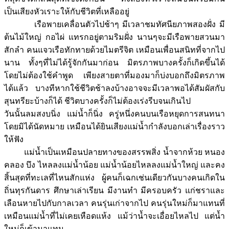
เป็นเสียงหัวเราะให้กับชีวิตที่เหลืออยู่
เรือพายเคลื่อนตัวไปช้าๆ มีเวลาชมทัศนียภาพสองฝั่ง มี
ต้นไม้ใหญ่ กอไผ่ แทรกอยู่ตามริมฝั่ง นานๆจะมีเรือพายสวนมา
สักลำ คนแจวเรือทักทายด้วยไมตรีจิต เหมือนเพื่อนสนิทที่จากไป
นาน ทั้งๆที่ไม่ได้รู้จักกันมาก่อน มิตรภาพบางครั้งก็เกิดขึ้นได้
โดยไม่ต้องใช้คำพูด เพียงสายตาที่มองมาก็บ่งบอกถึงมิตรภาพ
ได้แล้ว บางทีหากใช้ชีวิตช้าลงบ้างอาจจะมีเวลาพอได้สัมผัสกับ
สุนทรียะบ้างก็ได้ ชีวิตบางครั้งก็ไม่ต้องเร่งรีบจนเกินไป
วันนั้นลมสงบนิ่ง แม่น้ำก็นิ่ง ครู่หนึ่งคนบนเรือหยุดการสนทนา
โดยมิได้นัดหมาย เหมือนได้ยินเสียงแม่น้ำกำลังบอกเล่าเรื่องราว
ให้ฟัง
แม่น้ำเป็นเหมือนปลายทางของสรรพสิ่ง น้ำจากห้วย หนอง
คลอง บึง ไหลลงแม่น้ำน้อย แม่น้ำน้อยไหลลงแม่น้ำใหญ่ และคง
สิ้นสุดที่ทะเลที่ไหนสักแห่ง ผู้คนก็เฉกเช่นเดียวกันบางคนเกิดใน
ถิ่นทุรกันดาร ศึกษาเล่าเรียน มีงานทำ มีครอบครัว แก่ชราและ
เลือนหายไปกับกาลเวลา คนรุ่นเก่าจากไป คนรุ่นใหม่ก็มาแทนที่
เหมือนแม่น้ำที่ไม่เคยเหือดแห้ง แม้ว่าน้ำจะเอื่อยไหลไป แต่น้ำ
ใหม่ก็เข้ามาแทน