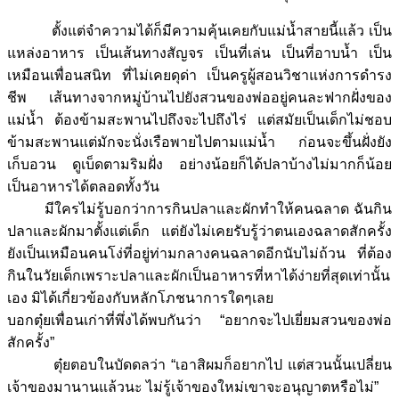
ตั้งแต่จำความได้
ก็มีความคุ้นเคยกับแม่น้ำสายนี้แล้ว
เป็น
แหล่งอาหาร เป็นเส้นทางสัญจร เป็นที่เล่น เป็นที่อาบน้ำ เป็น
เหมือนเพื่อนสนิท ที่ไม่เคยดุด่า เป็นครูผู้สอนวิชาแห่งการดำรง
ชีพ เส้นทางจากหมู่บ้านไปยังสวนของพ่ออยู่คนละฟากฝั่งของ
แม่น้ำ ต้องข้ามสะพานไปถึงจะไปถึงไร่ แต่สมัยเป็นเด็กไม่ชอบ
ข้ามสะพานแต่มักจะนั่งเรือพายไปตามแม่น้ำ ก่อนจะขึ้นฝั่งยัง
เก็บอวน ดูเบ็ดตามริมฝั่ง อย่างน้อยก็ได้ปลาบ้างไม่มากก็น้อย
เป็นอาหารได้ตลอดทั้งวัน
มีใครไม่รู้บอกว่าการกินปลาและผักทำให้คนฉลาด ฉันกิน
ปลาและผักมาตั้งแต่เด็ก แต่ยังไม่เคยรับรู้ว่าตนเองฉลาดสักครั้ง
ยังเป็นเหมือนคนโง่ที่อยู่ท่ามกลางคนฉลาดอีกนับไม่ถ้วน ที่ต้อง
กินในวัยเด็กเพราะปลาและผักเป็นอาหารที่หาได้ง่ายที่สุดเท่านั้น
เอง มิได้เกี่ยวข้องกับหลักโภชนาการใดๆเลย
บอกตุ๋ยเพื่อนเก่าที่พึ่งได้พบกันว่า “อยากจะไปเยี่ยมสวนของพ่อ
สักครั้ง”
ตุ๋ยตอบในบัดดลว่า “เอาสิผมก็อยากไป แต่สวนนั้นเปลี่ยน
เจ้าของมานานแล้วนะ ไม่รู้เจ้าของใหม่เขาจะอนุญาตหรือไม่”