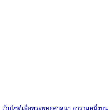
เว็บไซต์เพื่อพระพุทธศาสนา อารามหนึ่งบน