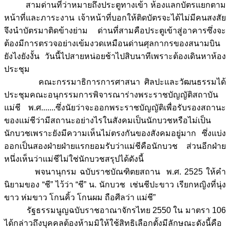
สามด่านที่ว่าหมายถึงประตูทางเข้า ห้องแลกบัตรแยกตาม
หน้าที่และภาระงาน เจ้าหน้าที่บอกให้ติดบัตรจะได้ไม่มีคนสงสัย
จึงนำบัตรมาติดข้างย่าม ด่านที่สามคือประตูเข้าสู่อาคารซึ่งจะ
ต้องมีการตรวจอย่างเข้มงวดเหมือนด่านศุลกากรของสนามบิน
ยังไงยังงั้น วันนี้ไปสายหน่อยช้าไปสิบนาทีเพราะต้องเดินหาห้อง
ประชุม
คณะกรรมาธิการการศาสนา ศิลปะและวัฒนธรรมได้
ประชุมคณะอนุกรรมการพิจารณาร่างพระราชบัญญัติสถาบัน
แม่ชี พ.ศ.......ซึ่งนัยว่าจะออกพระราชบัญญัติเพื่อรับรองสถานะ
ของแม่ชีว่ามีสถานะอย่างไรในสังคมเป็นนักบวชหรือไม่เป็น
นักบวชเพราะยังมีความเห็นไม่ตรงกันของสังคมอยู่มาก ซึ่งแบ่ง
ออกเป็นสองฝ่ายฝ่ายแรกยอมรับว่าแม่ชีคือนักบวช ส่วนอีกฝ่าย
หนึ่งเห็นว่าแม่ชีไม่ใช่นักบวชสรุปได้ดังนี้
พจนานุกรม ฉบับราชบัณฑิตยสถาน พ.ศ. 2525 ให้คำ
นิยามของ “ชี” ไว้ว่า “ชี” น. นักบวช เช่นชีปะขาว เรียกหญิงที่นุ่ง
ขาว ห่มขาว โกนคิ้ว โกนผม ถือศีลว่า แม่ชี”
รัฐธรรมนูญฉบับราชอาณาจักรไทย 2550 ใน มาตรา 106
ได้กล่าวถึงบุคคลต้องห้ามมิให้ใช้สิทธิเลือกตั้งมีลักษณะดังนี้คือ