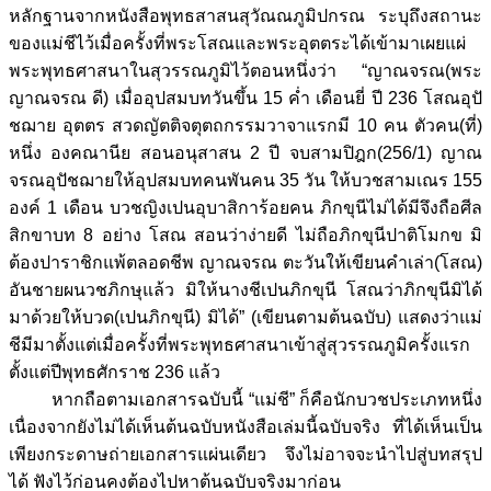
หลักฐานจากหนังสือพุทธสาสนสุวัณณภูมิปกรณ ระบุถึงสถานะ
ของแม่ชีไว้เมื่อครั้งที่พระโสณและพระอุตตระได้เข้ามาเผยแผ่
พระพุทธศาสนาในสุวรรณภูมิไว้ตอนหนึ่งว่า “ญาณจรณ(พระ
ญาณจรณ ดี) เมื่ออุปสมบทวันขึ้น 15 ค่ำ เดือนยี่ ปี 236 โสณอุปั
ชฌาย อุตตร สวดญัตติจตุตถกรรมวาจาแรกมี 10 คน ตัวคน(ที่)
หนึ่ง องคณานีย สอนอนุสาสน 2 ปี จบสามปิฎก(256/1) ญาณ
จรณอุปัชฌายให้อุปสมบทคนพันคน 35 วัน ให้บวชสามเณร 155
องค์ 1 เดือน บวชญิงเปนอุบาสิการ้อยคน ภิกขุนีไม่ได้มีจึงถือศีล
สิกขาบท 8 อย่าง โสณ สอนว่าง่ายดี ไม่ถือภิกขุนีปาติโมกข มิ
ต้องปาราชิกแพ้ตลอดชีพ ญาณจรณ ตะวันให้เขียนคำเล่า(โสณ)
อันชายผนวชภิกษุแล้ว มิให้นางชีเปนภิกขุนี โสณว่าภิกขุนีมิได้
มาด้วยให้บวด(เปนภิกขุนี) มิได้” (เขียนตามต้นฉบับ) แสดงว่าแม่
ชีมีมาตั้งแต่เมื่อครั้งที่พระพุทธศาสนาเข้าสู่สุวรรณภูมิครั้งแรก
ตั้งแต่ปีพุทธศักราช 236 แล้ว
หากถือตามเอกสารฉบับนี้ “แม่ชี” ก็คือนักบวชประเภทหนึ่ง
เนื่องจากยังไม่ได้เห็นต้นฉบับหนังสือเล่มนี้ฉบับจริง ที่ได้เห็นเป็น
เพียงกระดาษถ่ายเอกสารแผ่นเดียว จึงไม่อาจจะนำไปสู่บทสรุป
ได้ ฟังไว้ก่อนคงต้องไปหาต้นฉบับจริงมาก่อน