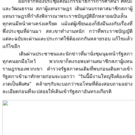
ออกจากห้องประชุมคณะกรรมาธิการการศาสนา ศิลปะ
และวัฒนธรรม สภาผู้แทนราษฎร เดินผ่านบรรดาสมาชิกสภาผู้
แทนราษฎรที่กำลังพิจารณาพระราชบัญญัติอีกหลายฉบับเห็น
ทุกคนมีหน้าตาเคร่งเครียด แม้แต่ผู้เขียนเองก็ยังมึนงงกับเรื่องที่
พึ่งประชุมที่ผ่านมา สส.เขาทำงานหนัก กว่าที่พระราชบัญญัติ
แต่ละฉบับจะผ่านและประกาศใช้ต้องถกกันหลายรอบ แก้ไขแล้ว
แก้ไขอีก
เดินผ่านประชาชนและนักข่าวที่มานั่งชุมนุมหน้ารัฐสภา
ทุกคนยกมือไหว้ พวกเขาก็คงรอพบท่านสมาชิกสภาผู้แทน
ราษฎรของพวกเขา ตำรวจรัฐสภาคนเดิมที่พบก่อนเดินทางเข้า
รัฐสภาเข้ามาทักทายก่อนจะบอกว่า “วันนี้มีงานใหญ่จึงต้องเข้ม
งวดเป็นพิเศษ” คล้ายๆกับจะบอกว่าขอโทษที่ต้องสอบถามอย่าง
ละเอียดก่อนที่จะปล่อยให้เดินเข้ารัฐสภาอันทรงเกียรติ