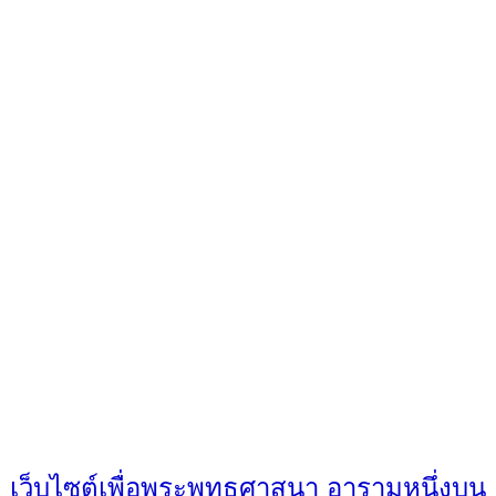
เว็บไซต์เพื่อพระพุทธศาสนา อารามหนึ่งบน