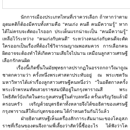
นักการเมืองประเภทไหนที่เราควรเลือก ถ้าหากว่าตาม
อุดมคติก็ต้องมีครบทั้งสามคือ “คนเก่ง คนดี คนมีความรู้” หาก
ได้ไม่ครบจะตัดอะไรออก ประเด็นแรกน่าจะเป็น “คนมีความรู้”
เหลือไว้ระหว่าง “คนเก่งกับคนดี” ระหว่างคนเก่งกับคนดีจะตัด
ใครออกเป็นเรื่องที่ต้องใช้วิจารณญาณพอสมควร การเลือกคน
ผิดอาจจะต้องทำให้เกิดความเสียใจไปนาน เหมือนลูกสาวเศรษฐี
เลือกรักคนผิด
เรื่องนี้เกิดขึ้นในมัยพุทธกาลปรากฏในอรรถกถาวีณาถูณ
ชาดกความว่า ครั้งหนึ่งพระศาสดาประทับอยู่ ณ พระเชตวัน
มหาวิหารได้เล่าเรื่องลูกสาวเศรษฐีคนหนึ่งว่า “ในอดีตกาลครั้ง
พระเจ้าพรหมทัตเสวยราชสมบัติอยู่ในกรุงพาราณสี พระ
โพธิสัตว์บังเกิดในตระกูลเศรษฐีในตำบลหนึ่ง ครั้นเจริญวัยแล้วมี
ครอบครัว เจริญด้วยบุตรธิดาทั้งหลายจึงได้ขอธิดาของเศรษฐี
กรุงพาราณสีให้แก่บุตรของตน ได้กำหนดวันกันไว้แล้ว
ฝ่ายธิดาเศรษฐีเห็นเครื่องสักการะสัมมานะของโคอุสภ
ราชที่เรือนของตนจึงถามพี่เลี้ยงว่าสัตว์นี้ชื่ออะไร ได้ฟังว่าโค