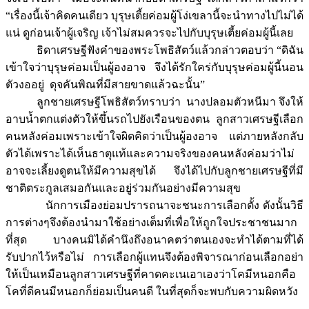
“เรื่องนี้เจ้าคิดคนเดียว บุรุษเตี้ยค่อมผู้โง่เขลานี้จะนำทางไปไม่ได้
แน่ ดูก่อนเจ้าผู้เจริญ เจ้าไม่สมควรจะไปกับบุรุษเตี้ยค่อมผู้นี้เลย
ธิดาเศรษฐีฟังคำของพระโพธิสัตว์แล้วกล่าวตอบว่า “ดิฉัน
เข้าใจว่าบุรุษค่อมเป็นผู้องอาจ จึงได้รักใคร่กับบุรุษค่อมผู้นี้นอน
ตัวงออยู่ ดุจคันพิณที่มีสายขาดแล้วฉะนั้น”
ลูกชายเศรษฐีโพธิสัตว์ทราบว่า นางปลอมตัวหนีมา จึงให้
อาบน้ำตกแต่งตัวให้ขึ้นรถไปยังเรือนของตน ลูกสาวเศรษฐีเลือก
คนหลังค่อมเพราะเข้าใจผิดคิดว่าเป็นผู้องอาจ แต่ภายหลังกลับ
ตัวได้เพราะได้เห็นธาตุแท้และความจริงของคนหลังค่อมว่าไม่
อาจจะเลี้ยงดูตนให้มีความสุขได้ จึงได้ไปกับลูกชายเศรษฐีที่มี
ชาติตระกูลเสมอกันและอยู่ร่วมกันอย่างมีความสุข
นักการเมืองย่อมปรารถนาจะชนะการเลือกตั้ง ดังนั้นวิธี
การต่างๆจึงต้องนำมาใช้อย่างเต็มที่เพื่อให้ถูกใจประชาชนมาก
ที่สุด บางคนมิได้คำนึงถึงอนาคตว่าตนเองจะทำได้ตามที่ได้
รับปากไว้หรือไม่ การเลือกผู้แทนจึงต้องพิจารณาก่อนเลือกอย่า
ให้เป็นเหมือนลูกสาวเศรษฐีที่คาดคะเนเอาเองว่าโคมีหนอกคือ
โคที่ดีคนมีหนอกก็ย่อมเป็นคนดี ในที่สุดก็จะพบกับความผิดหวัง