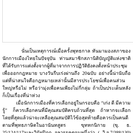
นั่นเป็นเหตุการณ์เมื่อครั้งพุทธกาล หันมามองสภาของ
นักการเมืองไทยในปัจจุบัน ท่านสมาชิกสภานิติบัญญัติแห่งชาติ
ที่ได้รับการแต่งตั้งจากผู้ที่มาจากการปฏิวัติยังคงตั้งหน้าประชุม
เพื่อออกกฎหมาย บางวันรีบเร่งผ่านถึง 20ฉบับ อย่างนี้น่านับถือ
แต่ที่น่าสนใจคือกฎหมายเหล่านั้นมีสารประโยชน์เพื่อคนส่วน
ใหญ่หรือไม่ หรือว่ามุ่งเพื่อคนเพียงไม่กี่กลุ่ม ถ้าเป็นประเด็นหลัง
ก็เป็นเรื่องที่น่าห่วง
เมื่อนักการเมืองที่ควรเลือกอยู่ในกรอบคือ “เก่ง ดี มีความ
รู้” ก็ควรเลือกคนที่มีคุณสมบัติครบถ้วนที่สุด ถ้าหากจะเลือก
โดยที่สุดแล้วน่าจะเหลือคุณสมบัติไว้ข้อสุดท้ายคือควรเป็นคนดี
ตามที่พุทธภาษิตในอานันทสูตร ขุททกนิกาย (ขุ. ธ.
25/124/117)และวินัยปิฎก จุลวรรคตอนหนึ่งว่า ( วิ.จุ.7/388/130)