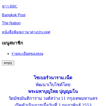
ข่าว BBC
Bangkok Post
The Nation
หนังสือพิมพภาษาต่างประเทศ
เมนูสมาชิก
รายละเอียดของคุณ
empty
ไซเบอร์วนาราม.เน็ต
พัฒนาเว็บไชด์โดย
พระมหาบุญไทย ปุญญมโน
วัดมัชฌันติการาม วงศ์สว่าง 11 กรุงเทพมหานคร
เปิดดำเนินการเมื่อวันที่ 3 กุมภาพันธ์ 2553