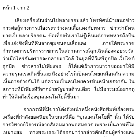
หน้า 1 จาก 2
เสียงเครื่องบินผ่านไปหลายรอบแล้ว โทรทัศน์นำเสนอข่าว
การต่อสู้ทางการเมืองระหว่างคนเสื้อแดงกับทหาร ข่าวว่ามีคน
บาดเจ็บหลายร้อยคน ข้อเท็จจริงเราไม่รู้เห็นแต่ภาพทหารถือปืน
เพื่อแย่งชิงพื้นที่คืนจากชุมชนคนเสื้อแดง ภายใต้พระราช
กำหนดการบริหารราชการในสถานการณ์ฉุกเฉินต้องคอยระวัง
ว่าเมื่อไหร่อันตรายจะกลายมาใกล้ ในยุคที่ทีวีเสรีถูกปิด เว็บไซต์
ถูกปิด ข่าวสารไม่เพียงพอ ก็ได้แต่เฝ้าภาวนาว่าขออย่าให้มี
ความรุนแรงเกิดขึ้นเลย ถึงอย่างไรก็เป็นคนไทยเหมือนกัน ความ
เห็นอาจต่างกันได้ แต่ความเป็นคนไทยควรหันหน้าเจรจากัน ใน
สภาวะที่มีเพียงทีวีจากฝ่ายรัฐบาลด้านเดียว ไม่มีอารมณ์อยากดู
ทำให้คิดถึงเรื่องขุนแผนโคโยตี้ขึ้นมา
จากกรณีที่มีข่าวโด่งดังหน้าหนึ่งหนังสือพิมพ์เรื่องพระ
เครื่องที่กำลังยอดนิยมในขณะนี้คือ “ขุนแผนโคโยตี้” นั้น ได้รับ
การวิพากย์วิจารณ์จากสังคมมากพอสมควร เพราะเป็นภาพที่ไม่
เหมาะสม ทางพระเถระได้ออกมาว่ากล่าวตักเตือนผู้สร้างและ