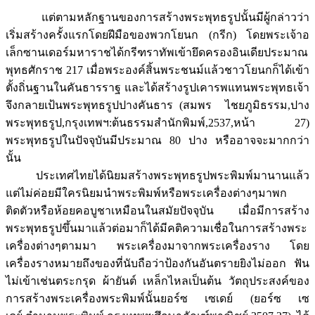
แต่ตามหลักฐานของการสร้างพระพุทธรูปนั้นมีผู้กล่าวว่า
เริ่มสร้างครั้งแรกโดยฝีมือของพวกโยนก (กรีก) โดยพระเจ้าอ
เล็กซานเดอร์มหาราชได้กรีฑราทัพเข้ายึดครองอินเดียประมาณ
พุทธศักราช 217 เมื่อพระองค์สิ้นพระชนม์แล้วชาวโยนกก็ได้เข้า
ตั้งถิ่นฐานในคันธารราฐ และได้สร้างรูปเคารพแทนพระพุทธเจ้า
จึงกลายเป้นพระพุทธรูปปางคันธาร (สมพร ไชยภูมิธรรม,ปาง
พระพุทธรูป,กรุงเทพฯ:ต้นธรรมสำนักพิมพ์,2537,หน้า 27)
พระพุทธรูปในปัจจุบันมีประมาณ 80 ปาง หรืออาจจะมากกว่า
นั้น
ประเทศไทยได้นิยมสร้างพระพุทธรูปพระพิมพ์มานานแล้ว
แต่ไม่ค่อยมีใครนิยมนำพระพิมพ์หรือพระเครื่องต่างๆมาพก
ติดตัวหรือห้อยคอบูชาเหมือนในสมัยปัจจุบัน เมื่อมีการสร้าง
พระพุทธรูปขึ้นมาแล้วต่อมาก็ได้มีคติความเชื่อในการสร้างพระ
เครื่องต่างๆตามมา พระเครื่องมาจากพระเครื่องราง โดย
เครื่องรางหมายถึงของที่นับถือว่าป้องกันอันตรายยิงไม่ออก ฟัน
ไม่เข้าเช่นตระกรุด ผ้ายันต์ เหล็กไหลเป็นต้น วัตถุประสงค์ของ
การสร้างพระเครื่องพระพิมพ์นั้นยอร์ซ เซเดย์ (ยอร์ซ เซ