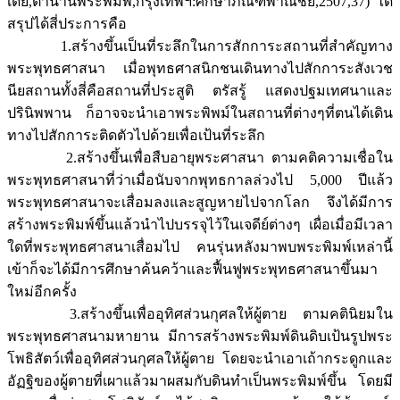
เดย์,ตำนานพระพิมพ์,กรุงเทพฯ:ศึกษาภัณฑ์พาณิชย์,2507,37) ได้
สรุปได้สี่ประการคือ
1.สร้างขึ้นเป็นที่ระลึกในการสักการะสถานที่สำคัญทาง
พระพุทธศาสนา เมื่อพุทธศาสนิกชนเดินทางไปสักการะสังเวช
นียสถานทั้งสี่คือสถานที่ประสูติ ตรัสรู้ แสดงปฐมเทศนาและ
ปรินิพพาน ก็อาจจะนำเอาพระพิพม์ในสถานที่ต่างๆที่ตนได้เดิน
ทางไปสักการะติดตัวไปด้วยเพื่อเป้นที่ระลึก
2.สร้างขึ้นเพื่อสืบอายุพระศาสนา ตามคติความเชื่อใน
พระพุทธศาสนาที่ว่าเมื่อนับจากพุทธกาลล่วงไป 5,000 ปีแล้ว
พระพุทธศาสนาจะเสื่อมลงและสูญหายไปจากโลก จึงได้มีการ
สร้างพระพิมพ์ขึ้นแล้วนำไปบรรจุไว้ในเจดีย์ต่างๆ เผื่อเมื่อมีเวลา
ใดที่พระพุทธศาสนาเสื่อมไป คนรุ่นหลังมาพบพระพิมพ์เหล่านี้
เข้าก็จะได้มีการศึกษาค้นคว้าและฟื้นฟูพระพุทธศาสนาขึ้นมา
ใหม่อีกครั้ง
3.สร้างขึ้นเพื่ออุทิศส่วนกุศลให้ผู้ตาย ตามคตินิยมใน
พระพุทธศาสนามหายาน มีการสร้างพระพิมพ์ดินดิบเป้นรูปพระ
โพธิสัตว์เพื่ออุทิศส่วนกุศลให้ผู้ตาย โดยจะนำเอาเถ้ากระดูกและ
อัฏฐิของผู้ตายที่เผาแล้วมาผสมกับดินทำเป็นพระพิมพ์ขึ้น โดยมี