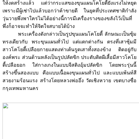
ให้งดสร้างแล้ว แต่ว่ากระแสของขุนแผนโคโยตี้ยังแรงไม่หยุด
เพราะมีผู้เช่าไปแล้วบอกว่าค้าขายดี ในยุคที่ประเทศชาติกำลัง
วุ่นวายพึ่งพาใครไม่ได้อย่างนี้การมีเครื่องรางของขลังไว้เป็นที่
พึ่งก็อาจจะทำให้จิตใจสบายได้บ้าง
พระเครื่องดังกล่าวเป็นรูปขุนแผนโคโยตี้ ลักษณะเป็นซุ้ม
ทรงเดียวกับ พระขุนแผนทั่วไป แต่แตกต่างกัน ตรงที่เสาซุ้มมี
สาวโคโยตี้เปลือยกายแสดงท่าเต้นรูดเสาทั้งสองข้าง ติดอยู่กับ
องค์พระ ส่วนด้านหลังเป็นรูปปลัดขิก ประดับติดผีเสี้อมีสาวโคโย
ตี้เปลือยอก ใส่กางเกงในแบบจีสติงอุ้มปลัดขิก โดยพระรุ่นนี้
สร้างขึ้นสองแบบ คือแบบเนื้อผงขุนแผนทั่วไป และแบบเพ้นท์สี
สวยงามร้อนแรง สร้างโดยหลวงพ่ออึ่ง วัดเชิงหวาย เขตบางซื่อ
กรุงเทพมหานคร