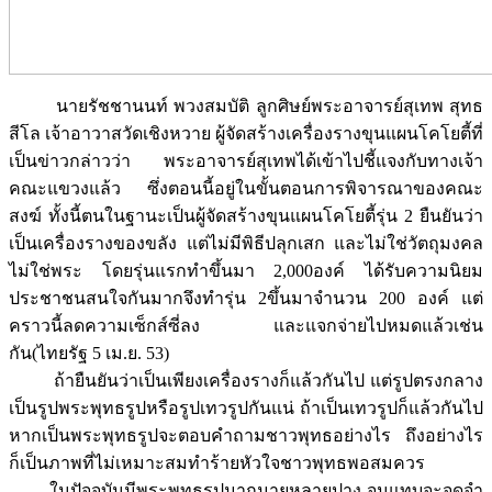
นายรัชชานนท์ พวงสมบัติ ลูกศิษย์พระอาจารย์สุเทพ สุทธ
สีโล เจ้าอาวาสวัดเชิงหวาย ผู้จัดสร้างเครื่องรางขุนแผนโคโยตี้ที่
เป็นข่าวกล่าวว่า พระอาจารย์สุเทพได้เข้าไปชี้แจงกับทางเจ้า
คณะแขวงแล้ว ซึ่งตอนนี้อยู่ในขั้นตอนการพิจารณาของคณะ
สงฆ์ ทั้งนี้ตนในฐานะเป็นผู้จัดสร้างขุนแผนโคโยตี้รุ่น 2 ยืนยันว่า
เป็นเครื่องรางของขลัง แต่ไม่มีพิธีปลุกเสก และไม่ใช่วัตถุมงคล
ไม่ใช่พระ โดยรุ่นแรกทำขึ้นมา 2,000องค์ ได้รับความนิยม
ประชาชนสนใจกันมากจึงทำรุ่น 2ขึ้นมาจำนวน 200 องค์ แต่
คราวนี้ลดความเซ็กส์ซี่ลง และแจกจ่ายไปหมดแล้วเช่น
กัน(ไทยรัฐ 5 เม.ย. 53)
ถ้ายืนยันว่าเป็นเพียงเครื่องรางก็แล้วกันไป แต่รูปตรงกลาง
เป็นรูปพระพุทธรูปหรือรูปเทวรูปกันแน่ ถ้าเป็นเทวรูปก็แล้วกันไป
หากเป็นพระพุทธรูปจะตอบคำถามชาวพุทธอย่างไร ถึงอย่างไร
ก็เป็นภาพที่ไม่เหมาะสมทำร้ายหัวใจชาวพุทธพอสมควร
ในปัจจุบันมีพระพุทธรูปมากมายหลายปาง จนแทบจะจดจำ