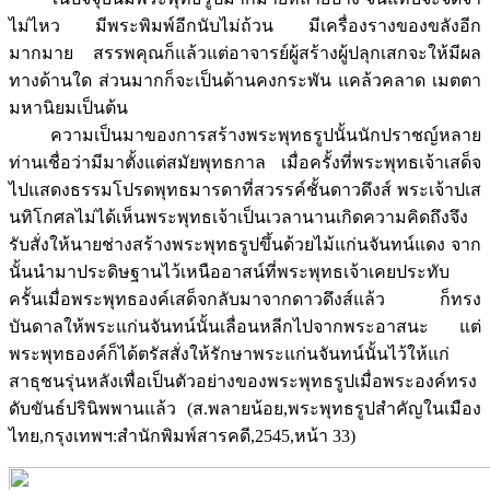
ไม่ไหว มีพระพิมพ์อีกนับไม่ถ้วน มีเครื่องรางของขลังอีก
มากมาย สรรพคุณก็แล้วแต่อาจารย์ผู้สร้างผู้ปลุกเสกจะให้มีผล
ทางด้านใด ส่วนมากก็จะเป็นด้านคงกระพัน แคล้วคลาด เมตตา
มหานิยมเป็นต้น
ความเป็นมาของการสร้างพระพุทธรูปนั้นนักปราชญ์หลาย
ท่านเชื่อว่ามีมาตั้งแต่สมัยพุทธกาล เมื่อครั้งที่พระพุทธเจ้าเสด็จ
ไปแสดงธรรมโปรดพุทธมารดาที่สวรรค์ชั้นดาวดึงส์ พระเจ้าปเส
นทิโกศลไม่ได้เห็นพระพุทธเจ้าเป็นเวลานานเกิดความคิดถึงจึง
รับสั่งให้นายช่างสร้างพระพุทธรูปขึ้นด้วยไม้แก่นจันทน์แดง จาก
นั้นนำมาประดิษฐานไว้เหนืออาสน์ที่พระพุทธเจ้าเคยประทับ
ครั้นเมื่อพระพุทธองค์เสด็จกลับมาจากดาวดึงส์แล้ว ก็ทรง
บันดาลให้พระแก่นจันทน์นั้นเลื่อนหลีกไปจากพระอาสนะ แต่
พระพุทธองค์ก็ได้ตรัสสั่งให้รักษาพระแก่นจันทน์นั้นไว้ให้แก่
สาธุชนรุ่นหลังเพื่อเป็นตัวอย่างของพระพุทธรูปเมื่อพระองค์ทรง
ดับขันธ์ปรินิพพานแล้ว (ส.พลายน้อย,พระพุทธรูปสำคัญในเมือง
ไทย,กรุงเทพฯ:สำนักพิมพ์สารคดี,2545,หน้า 33)