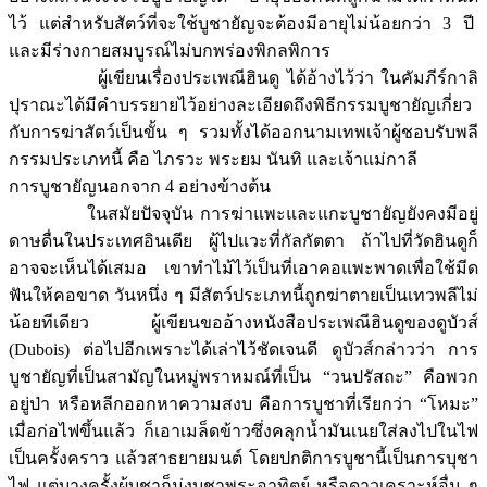
ไว้ แต่สำหรับสัตว์ที่จะใช้บูชายัญจะต้องมีอายุไม่น้อยกว่า 3 ปี
และมีร่างกายสมบูรณ์ไม่บกพร่องพิกลพิการ
ผู้เขียนเรื่องประเพณีฮินดู ได้อ้างไว้ว่า ในคัมภีร์กาลิ
ปุราณะได้มีคำบรรยายไว้อย่างละเอียดถึงพิธีกรรมบูชายัญเกี่ยว
กับการฆ่าสัตว์เป็นขั้น ๆ รวมทั้งได้ออกนามเทพเจ้าผู้ชอบรับพลี
กรรมประเภทนี้ คือ ไภรวะ พระยม นันทิ และเจ้าแม่กาลี
การบูชายัญนอกจาก 4 อย่างข้างต้น
ในสมัยปัจจุบัน การฆ่าแพะและแกะบูชายัญยังคงมีอยู่
ดาษดื่นในประเทศอินเดีย ผู้ไปแวะที่กัลกัตตา ถ้าไปที่วัดฮินดูก็
อาจจะเห็นได้เสมอ เขาทำไม้ไว้เป็นที่เอาคอแพะพาดเพื่อใช้มีด
ฟันให้คอขาด วันหนึ่ง ๆ มีสัตว์ประเภทนี้ถูกฆ่าตายเป็นเทวพลีไม่
น้อยทีเดียว ผู้เขียนขออ้างหนังสือประเพณีฮินดูของดูบัวส์
(Dubois) ต่อไปอีกเพราะได้เล่าไว้ชัดเจนดี ดูบัวส์กล่าวว่า การ
บูชายัญที่เป็นสามัญในหมู่พราหมณ์ที่เป็น “วนปรัสถะ” คือพวก
อยู่ป่า หรือหลีกออกหาความสงบ คือการบูชาที่เรียกว่า “โหมะ”
เมื่อก่อไฟขึ้นแล้ว ก็เอาเมล็ดข้าวซึ่งคลุกน้ำมันเนยใส่ลงไปในไฟ
เป็นครั้งคราว แล้วสาธยายมนต์ โดยปกติการบูชานี้เป็นการบุชา
ไฟ แต่บางครั้งผู้บูชาก็มุ่งบูชาพระอาทิตย์ หรือดาวเคราะห์อื่น ๆ