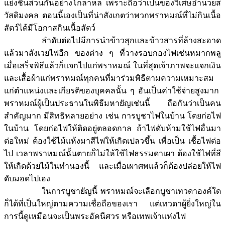
แย่งชิ้นส่วนกันอย่างโกลาหล เพราะถือว่าเป็นของวิเศษอำนวยส
วัสดิมงคล ตอนนี้เองเป็นที่น่าสังเกตว่าพวกพราหมณ์ที่ไม่กินเนื้อ
สัตว์ได้มีโอกาสกินเนื้อสัตว์
ลำดับต่อไปมีการนำข้าวสุกและข้าวสารที่ล้างสะอาด
แล้วมาสังเวยไฟอีก ของต่าง ๆ ที่วางรอบกองไฟเช่นหมากพลู
เมื่อเสร็จพิธีแล้วก็แจกไปแก่พราหมณ์ ในที่สุดเจ้าภาพจะแจกเงิน
และเสื้อผ้าแก่พราหมณ์ทุกคนที่มาร่วมพิธีตามความเหมาะสม
แก่ตำแหน่งและเกียรติของบุคคลนั้น ๆ อันเป็นค่าใช้จ่ายสูงมาก
พราหมณ์ผู้เป็นประธานในพิธีมหายัญเช่นนี้ ถือกันว่าเป็นคน
สำคัญมาก มีสิทธิหลายอย่าง เช่น การบูชาไฟในบ้าน โดยก่อไฟ
ในบ้าน โดยก่อไฟให้ติดอยู่ตลอดกาล ถ้าไฟดับห้ามใช้ไฟอื่นมา
ต่อใหม่ ต้องใช้ไม้แห้งมาสีไฟให้เกิดเปลวขึ้น เพื่อเป็น เชื้อไฟต่อ
ไป เวลาพราหมณ์นั้นตายก็ไม่ให้ใช้ไฟธรรมดาเผา ต้องใช้ไฟที่สี
ให้เกิดด้วยไม้ในทำนองนี้ และเมื่อเผาศพแล้วก็ต้องปล่อยให้ไฟ
ดับมอดไปเอง
ในการบูชายัญนี้ พราหมณ์จะเลือกบูชาเทวดาองค์ใด
ก็ได้ที่เป็นใหญ่ตามความเชื่อถือของเรา แต่เทวดาผู้ยิ่งใหญ่ใน
การนี้ดูเหมือนจะเป็นพระอัคนีศวร หรือเทพเจ้าแห่งไฟ