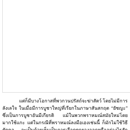
แต่ก็มีบางโอกาสที่พวกวนปรัสถ์จะฆ่าสัตว์ โดยไม่มีการ
ลังเลใจ ในเมื่อมีการบูชาใหญ่ที่เรียกในภาษาสันสกฤต “ยัชญะ”
ซึ่งเป็นการบูชาอันมีเกียรติ แม้ในพวกพราหมณ์สมัยใหม่โดย
มากใช้แกะ แต่ในกรณีที่พราหมณ์ลงมือเองเช่นนี้ ก็มักไม่ใช้วิธี
ตัดคอ จะเป็นด้วยเห็นเป็นการเลือดตกยางออกหรืออย่างไรสัก