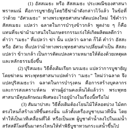
(1) อัสสเมธะ หรือ สัสสเมธะ ประเพณีของศาสนา
พราหมณ์ คือการบูชายัญโดยวิธีฆ่าม้าดังกล่าวไว้แล้ว ในข้อที่
ว่าด้วย “อัศวเมธะ” ทางพระพุทธศาสนาดัดแปลงใหม่ ใช้คำว่า
สัสสเมธะ แปลว่า ฉลาดในการบำรุงข้าวกล้า พูดง่าย ๆ ก็คือ
แทนที่จะฆ่าม้ามาสนใจในเกษตรกรรมเร่งให้เกิดผลิตผลดีกว่า
คำว่า “เมธะ” ที่แปลว่า ฆ่า นั้น แปลว่า ฉลาด ก็ได้ คำว่า อัสสะ
หรือ อัศวะ ที่แปลว่าม้าทางพระพุทธศาสนาเปลี่ยนคำเป็น สัสสะ
แปลว่า ข้าวเกล้า เป็นการดัดแปลงความหมายให้ต้องด้วยเหตุผล
และหลักธรรมยิ่งขึ้น
(2) ปุริสเมธะ วิธีดั้งเดิมเรียก นรเมธะ แปลว่าการบูชายัญ
โดยฆ่าคน พระพุทธศาสนาแปลคำว่า “เมธะ” ใหม่ว่าฉลาด จึง
แปลปุริสเมธะว่า ฉลาดในการบำรุงคน คือการสร้างบุคลากร
และการสงเคราะห์คน ท่านผู้อ่านคงเห็นได้แล้วว่า พระพุทธ
ศาสนามีคุณลักษณะพิเศษอะไรอยู่บ้างในเรื่องนี้หรือไม่
(3) สัมมาปาสะ วิธีดั้งเดิมต้องโยนไม้ให้ลอดบ่วง ไม้ตก
ตรงไหนก็สร้างเวทีขึ้นตรงนั้น แล้วตั้งเครื่องบูชาบนเวทีนั้น โดย
ทำให้เป็นเวทีเคลื่อนที่ได้ หรือเป็นแพ ผู้บูชาดำน้ำลงไปในแม่น้ำ
สรัสสดีโผล่ขึ้นมาตรงไหนให้ทำพิธีบูชาทวนกระแสน้ำขึ้นไป