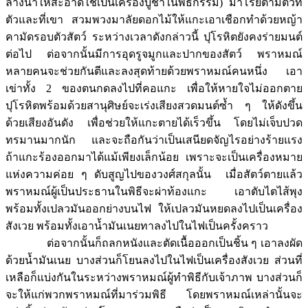
ล้างน้ำให้สะอาดใช้เป็นเครื่องบูชาในพิธีกรรม) มาโรยตามตัวที่
ตัวและที่เขา สวมพวงมาลัยดอกไม้ให้แกะเอาเชือกทำด้วยหญ้า
คามัดรอบตัวสัตว์ ระหว่างเวลาดังกล่าวนี้ ปุโรหิตยังคงร่ายมนต์
ต่อไป ต่อจากนั้นมีการอุดรูจมูกและปากของสัตว์ พราหมณ์
หลายคนจะช่วยกันตีและลงสุดท้ายด้วยพราหมณ์คนหนึ่ง เอา
เข่าทั้ง 2 ของตนกดลงไปที่คอแกะ เพื่อให้หายใจไม่ออกตาย
ปุโรหิตพร้อมด้วยสานุศิษย์จะเร่งเสียงสวดมนต์ซ้ำ ๆ ให้ดังขึ้น
ด้วยเสียงอันดัง เพื่อช่วยให้แกะตายได้เร็วขึ้น โดยไม่เจ็บปวด
ทรมานมากนัก และจะถือกันว่าเป็นเสนียดจัญไรอย่างร้ายแรง
ถ้าแกะร้องออกมาได้แม้เพียงเล็กน้อย เพราะจะเป็นเครื่องหมาย
แห่งความค่อย ๆ ดับสูญไปของวงศ์สกุลนั้น เมื่อสัตว์ตายแล้ว
พราหมณ์ผู้เป็นประธานในพิธีจะผ่าท้องแกะ เอาตับไตไส้พุง
พร้อมทั้งเปลวมันออกย่างบนไฟ ให้เปลวมันหยดลงไปเป็นเครื่อง
สังเวย พร้อมทั้งเอาน้ำมันเนยทาลงไปในไฟเป็นครั้งคราว
ต่อจากนั้นก็ถลกหนังและตัดเนื้อออกเป็นชิ้น ๆ เอาลงผัด
ด้วยน้ำมันเนย บางส่วนก็โยนลงไปในไฟเป็นเครื่องสังเวย ส่วนที่
เหลือก็แบ่งกันในระหว่างพราหมณ์ผู้ทำพิธีกับเจ้าภาพ บางส่วนก็
จะให้แก่พวกพราหมณ์ที่มาร่วมพิธี โดยพราหมณ์เหล่านั้นจะ