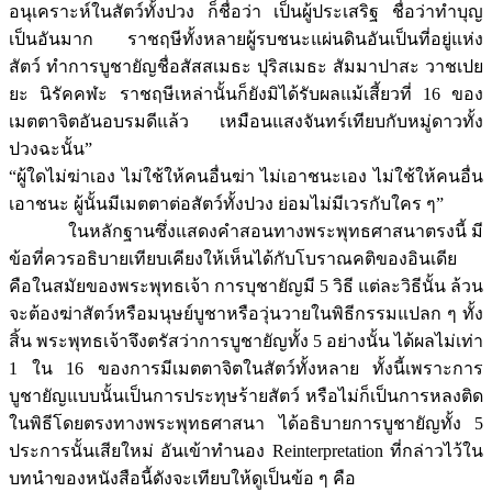
อนุเคราะห์ในสัตว์ทั้งปวง ก็ชื่อว่า เป็นผู้ประเสริฐ ชื่อว่าทำบุญ
เป็นอันมาก ราชฤษีทั้งหลายผู้รบชนะแผ่นดินอันเป็นที่อยู่แห่ง
สัตว์ ทำการบูชายัญชื่อสัสสเมธะ ปุริสเมธะ สัมมาปาสะ วาชเปย
ยะ นิรัคคฬะ ราชฤษีเหล่านั้นก็ยังมิได้รับผลแม้เสี้ยวที่ 16 ของ
เมตตาจิตอันอบรมดีแล้ว เหมือนแสงจันทร์เทียบกับหมู่ดาวทั้ง
ปวงฉะนั้น”
“ผู้ใดไม่ฆ่าเอง ไม่ใช้ให้คนอื่นฆ่า ไม่เอาชนะเอง ไม่ใช้ให้คนอื่น
เอาชนะ ผู้นั้นมีเมตตาต่อสัตว์ทั้งปวง ย่อมไม่มีเวรกับใคร ๆ”
ในหลักฐานซึ่งแสดงคำสอนทางพระพุทธศาสนาตรงนี้ มี
ข้อที่ควรอธิบายเทียบเคียงให้เห็นได้กับโบราณคติของอินเดีย
คือในสมัยของพระพุทธเจ้า การบุชายัญมี 5 วิธี แต่ละวิธีนั้น ล้วน
จะต้องฆ่าสัตว์หรือมนุษย์บูชาหรือวุ่นวายในพิธีกรรมแปลก ๆ ทั้ง
สิ้น พระพุทธเจ้าจึงตรัสว่าการบูชายัญทั้ง 5 อย่างนั้น ได้ผลไม่เท่า
1 ใน 16 ของการมีเมตตาจิตในสัตว์ทั้งหลาย ทั้งนี้เพราะการ
บูชายัญแบบนั้นเป็นการประทุษร้ายสัตว์ หรือไม่ก็เป็นการหลงติด
ในพิธีโดยตรงทางพระพุทธศาสนา ได้อธิบายการบูชายัญทั้ง 5
ประการนั้นเสียใหม่ อันเข้าทำนอง Reinterpretation ที่กล่าวไว้ใน
บทนำของหนังสือนี้ดังจะเทียบให้ดูเป็นข้อ ๆ คือ