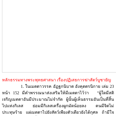
หลักธรรมทางพระพุทธศาสนา เรื่องปฏิเสธการฆ่าสัตว์บูชายัญ
1. ในเมตตาวรรค อัฏฐกนิบาต อังคุตตรนิกาย เล่ม 23
หน้า 152 มีคำพรรณนาส่งเสริมให้มีเมตตาไว้ว่า “ผู้ใดมีสติ
เจริญเมตตาอันมีประมาณไม่จำกัด ผู้นั้นผู้เห็นธรรมอันเป็นที่สิ้น
ไปแห่งกิเลส ย่อมมีกิเลสเครื่องผูกมัดน้อยลง คนมีจิตไม่
ประทุษร้าย แผ่เมตตาไปยังสัตว์เพียงตัวเดียวยังได้กุศล ถ้ามีใจ