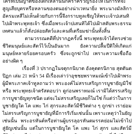
ใครที่เป็นญาติของเด็กเหล่านั้นก็คร่ำครวญร้องไห้ในการที่จะ
สูญเสียบุตรหรือหลานของตนอย่างน่าเวทนายิ่ง พระนางมัลลิกา
อัครมเหสีไม่เห็นด้วยกับการนี้จึงกราบทูลเชิญให้พระเจ้าปเสนทิ
ไปเฝ้าพระพุทธเจ้า ซึ่งเมื่อพระเจ้าปเสนทิได้ไปเฝ้าสดับพระธรรม
เทศนาแล้วก็สั่งปล่อยสัตว์และคนที่เตรียมฆ่านั้นทั้งสิ้น
ตามวรรณคดีที่ปรากฏครั้งนี้ พระพุทธเจ้าได้ทรงช่วย
ชีวิตมนุษย์และสัตว์ไว้เป็นอันมาก ยังความปลื้มปีติให้เกิดแก่
มนุษย์หลายร้อยครอบครัว ซึ่งจะถูกฆ่าไป เพราะความเชื่อถือ
อย่างผิด ๆ
เรื่องที่ 3 ปรากฏในจตุกกนิบาต อังคุตตรนิกาย สุตตันต
ปิฏก เล่ม 21 หน้า 54 มีเรื่องเล่าว่าอุชชยพราหมณ์เข้าไปเฝ้าพระ
ผู้มีพระภาคเจ้าทูลถามว่า พระองค์ไม่สรรเสริญการบูชายัญมิใช่
หรือ พระพุทธเจ้าตรัสตอบว่า ดูก่อนพราหมณ์ เรามิได้สรรเสริญ
การบูชายัญทุกชนิด แต่จะไม่สรรเสริญเลยก็ไม่ใช่ ก็แต่ว่าในการ
บูชายัญใด โค แพะ ไก่ สุกรและสัตว์มีชีวิตต่าง ๆ ถูกฆ่า เราย่อม
ไม่สรรเสริญการบูชายัญที่มีการริเริ่มเช่นนั้น เพราะเหตุว่าในยัญ
เช่นนั้น พระอรหันต์หรือท่านผู้บรรลุอรหันตมรรคย่อมไม่เข้าไป
สู่ยัญเช่นนั้น แต่ในการบูชายัญใด โค แพะ ไก่ สุกร และสัตว์มี