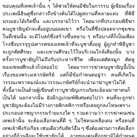
ขอบคุณที่เทพเจ้านั้น ๆ ได้ช่วยให้ตนมีชัยในการรบ ผู้เขียนเรื่อง
ประเพณีฮินดูซึ่งกล่าวถึงข้างต้นได้ไปดูสถานที่หลายแห่ง ที่พิธี
นรเมธะได้เกิดขึ้น และบรรยายไว้ว่า โดยมากที่ประกอบพิธีฆ่า
คนบูชายัญมักจะตั้งอยู่บนยอดเขา หรือในที่ซึ่งปลอดจากชุมชน
ในที่เช่นนั้น จะมีโบสถ์ซึ่งสร้างขึ้นหยาบ ๆ หรือบางที่ก็เป็นเพียง
โรงซึ่งบรรจุรูปเคารพของเทพเจ้าที่จะบูชาตั้งอยู่ ผู้ถูกทำพิธีบูชา
จะถูกตัดศีรษะ และแขวนศีรษะไว้ในบริเวณใกล้เคียงนั้น บาง
ครั้งการบูชายัญก็ไม่ถึงกับประหารชีวิต เพียงแต่ตัดจมูก ตัดหู
ของเชลยศึกแล้วก็ปล่อยไป โดยมากการฆ่าคนบูชายัญนี้เป็น
เรื่องของพระมหากษัตริย์ แต่ก็มีข้อกำหนดอยู่ว่า คนที่เกิดใน
วรรณะพราหมณ์และวรรณะกษัตริย์ก็จะนำมาฆ่าบูชาไม่ได้
ทั้งนี้อาจเป็นด้วยผู้เขียนตำราบูชายัญเกรงภัยจะย้อนมาหาตนก็
เป็นได้ นอกจากนั้น ยังมีกฎเกณฑ์พิเศษต่อไปว่า คนที่จะถูกฆ่า
บูชายัญจะต้องไม่มีร่างกายพิกลพิการหรือเคยถูกลงโทษเพราะ
ประกอบอาชญากรรมร้ายแรงใด ๆ รวมความว่า การฆ่าคนเซ่น
เทพเจ้านั้น จะต้องเลือกคนที่ดี ๆ ไม่ใช่คนเหลือเดน หรือคนที่
เทพเจ้าพึงรังเกียจ เช่นเดียวกับสัตว์อื่น ๆ ซึ่งต้องผ่านการคัดเลือก
อย่างถี่ถ้วนจึงจะใช้บูชายัญได้ อายุของคนที่ถูกฆ่ามิได้กำหนด