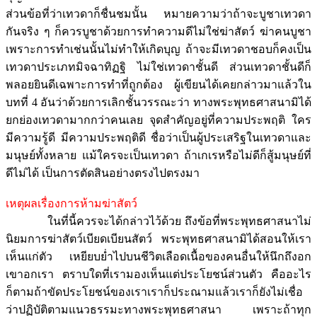
ส่วนข้อที่ว่าเทวดาก็ชื่นชมนั้น หมายความว่าถ้าจะบูชาเทวดา
กันจริง ๆ ก็ควรบูชาด้วยการทำความดีไม่ใช่ฆ่าสัตว์ ฆ่าคนบูชา
เพราะการทำเช่นนั้นไม่ทำให้เกิดบุญ ถ้าจะมีเทวดาชอบก็คงเป็น
เทวดาประเภทมิจฉาทิฏฐิ ไม่ใช่เทวดาชั้นดี ส่วนเทวดาชั้นดีก็
พลอยยินดีเฉพาะการทำที่ถูกต้อง ผู้เขียนได้เคยกล่าวมาแล้วใน
บทที่ 4 อันว่าด้วยการเลิกชั้นวรรณะว่า ทางพระพุทธศาสนามิได้
ยกย่องเทวดามากกว่าคนเลย จุดสำคัญอยู่ที่ความประพฤติ ใคร
มีความรู้ดี มีความประพฤติดี ชื่อว่าเป็นผู้ประเสริฐในเทวดาและ
มนุษย์ทั้งหลาย แม้ใครจะเป็นเทวดา ถ้าเกเรหรือไม่ดีก็สู้มนุษย์ที่
ดีไม่ได้ เป็นการตัดสินอย่างตรงไปตรงมา
เหตุผลเรื่องการห้ามฆ่าสัตว์
ในที่นี้ควรจะได้กล่าวไว้ด้วย ถึงข้อที่พระพุทธศาสนาไม่
นิยมการฆ่าสัตว์เบียดเบียนสัตว์ พระพุทธศาสนามิได้สอนให้เรา
เห็นแก่ตัว เหยียบย่ำไปบนชีวิตเลือดเนื้อของคนอื่นให้นึกถึงอก
เขาอกเรา ตราบใดที่เรามองเห็นแต่ประโยชน์ส่วนตัว คืออะไร
ก็ตามถ้าขัดประโยชน์ของเราเราก็ประณามแล้วเราก็ยังไม่เชื่อ
ว่าปฏิบัติตามแนวธรรมะทางพระพุทธศาสนา เพราะถ้าทุก