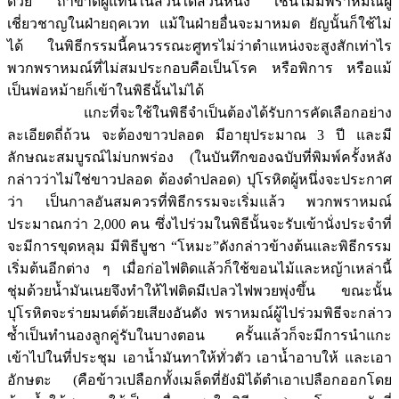
ด้วย ถ้าขาดผู้แทนในส่วนใดส่วนหนึ่ง เช่นไม่มีพราหมณ์ผู้
เชี่ยวชาญในฝ่ายฤคเวท แม้ในฝ่ายอื่นจะมาหมด ยัญนั้นก็ใช้ไม่
ได้ ในพิธีกรรมนี้คนวรรณะศูทรไม่ว่าตำแหน่งจะสูงสักเท่าไร
พวกพราหมณ์ที่ไม่สมประกอบคือเป็นโรค หรือพิการ หรือแม้
เป็นพ่อหม้ายก็เข้าในพิธีนั้นไม่ได้
แกะที่จะใช้ในพิธีจำเป็นต้องได้รับการคัดเลือกอย่าง
ละเอียดถี่ถ้วน จะต้องขาวปลอด มีอายุประมาณ 3 ปี และมี
ลักษณะสมบูรณ์ไม่บกพร่อง (ในบันทึกของฉบับที่พิมพ์ครั้งหลัง
กล่าวว่าไม่ใช่ขาวปลอด ต้องดำปลอด) ปุโรหิตผู้หนึ่งจะประกาศ
ว่า เป็นกาลอันสมควรที่พิธีกรรมจะเริ่มแล้ว พวกพราหมณ์
ประมาณกว่า 2,000 คน ซึ่งไปร่วมในพิธีนั้นจะรับเข้านั่งประจำที่
จะมีการขุดหลุม มีพิธีบูชา “โหมะ”ดังกล่าวข้างต้นและพิธีกรรม
เริ่มต้นอีกต่าง ๆ เมื่อก่อไฟติดแล้วก็ใช้ขอนไม้และหญ้าเหล่านี้
ชุ่มด้วยน้ำมันเนยจึงทำให้ไฟติดมีเปลวไฟพวยพุ่งขึ้น ขณะนั้น
ปุโรหิตจะร่ายมนต์ด้วยเสียงอันดัง พราหมณ์ผู้ไปร่วมพิธีจะกล่าว
ซ้ำเป็นทำนองลูกคู่รับในบางตอน ครั้นแล้วก็จะมีการนำแกะ
เข้าไปในที่ประชุม เอาน้ำมันทาให้ทั่วตัว เอาน้ำอาบให้ และเอา
อักษตะ (คือข้าวเปลือกทั้งเมล็ดที่ยังมิได้ตำเอาเปลือกออกโดย