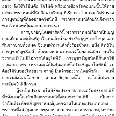
อย่าง จึงใช้วิธีอื่นคือ ใช้ไม้ตี หรือเอาเชือกรัดคอแกะนั้นให้ตาย
แต่พวกพราหมณ์ที่นับถือพระวิษณุ ที่เรียกว่า ไวษณพ ไม่รับรอง
การบูชายัญที่ต้องฆ่าสัตว์ชนิดนี้ พวกพราหมณ์ด้วยกันจึงหาว่า
พวกไวษณพเป็นพวกนอกศาสนา
การบูชายัญโดยฆ่าสัตว์นี้ พวกพราหมณ์ถือว่าเป็นบุญ
ยอดเยี่ยม และเป็นที่ถูกใจเทพเจ้าเป็นอย่างยิ่ง ผู้บูชาจะได้บุญและ
พ้นจากบาปทั้งหมด ซึ่งเคยทำมาแล้วตั้งร้อยชั่วคน อนึ่ง สิทธิใน
การบูชายัญชนิดนี้ เป็นของพวกพราหมณ์โดยส่วนเดียว คนใน
วรรณะอื่นไม่มีโอกาสได้อยู่ในพิธี การบูชายัญชนิดนี้สิ้นค่าใช้
จ่ายมาก เพราะพราหมณ์เป็นอันมากที่ได้รับเชิญมาในพิธีนี้ จะ
ต้องได้รับของไทยธรรมจากผู้เป็นเจ้าของงานโดยทั่วกัน คนที่
ยากจนจึงไม่มีโอกาส ทำมหายัญอย่างนี้ได้ ต่อไปนี้เป็นราย
ละเอียดในพิธีกรรม
ผู้จะเป็นประธานในพิธีจะประกาศกำหนดวันประกอบพิธี
ทั่วทั้งเขตนั้นแล้วเชิญพราหมณ์ทั้งหมดมาร่วมพิธี เป็นการ
จำเป็นที่จะต้องเชิญพราหมณ์ผู้แตกฉานในแต่ละประเภทแห่ง
พระเวททั้ง 4 (ฤคเวท, ยชุรเวท, สามเวท และอถรรพเวท) มาร่วม