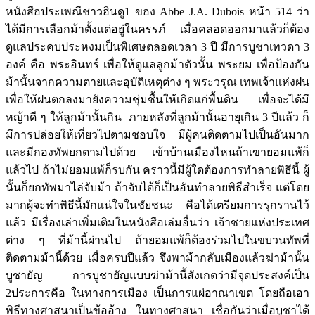
หนังสือประเพณีชาวฮินดู1 ของ Abbe J.A. Dubois หน้า 514 ว่า
ได้มีการเลือกม้าตั้งแต่อยู่ในครรภ์ เมื่อคลอดออกมาแล้วก็ต้อง
ดูแลประคบประหงมเป็นพิเศษตลอดเวลา 3 ปี มีการบูชาเทวดา 3
องค์ คือ พระอินทร์ เพื่อให้ดูแลลูกม้าตัวนั้น พระยม เพื่อป้องกัน
ม้านั้นจากความตายและอุบัติเหตุต่าง ๆ พระวรุณ เทพเจ้าแห่งฝน
เพื่อให้ฝนตกลงมายังความชุ่มชื้นให้เกิดแก่พื้นดิน เพื่อจะได้มี
หญ้าดี ๆ ให้ลูกม้านั้นกิน ภายหลังที่ลูกม้านั้นอายุเกิน 3 ปีแล้ว ก็
มีการปล่อยให้เที่ยวไปตามชอบใจ มีผู้คนติดตามไปเป็นอันมาก
และมีกองทัพยกตามไปด้วย เข้าบ้านเมืองไหนถ้าเขายอมแพ้ก็
แล้วไป ถ้าไม่ยอมแพ้ก็รบกัน คราวนี้มีผู้ใดต้องการทำลายพิธีนี้ ผู้
นั้นก็ยกทัพมาไล่จับม้า ถ้าจับได้ก็เป็นอันทำลายพิธีสำเร็จ แต่โดย
มากผู้จะทำพิธีนี้มักแน่ใจในชัยชนะ คือได้เตรียมการรุกรานไว้
แล้ว มีเรื่องเล่าเพิ่มเติมในหนังสือเล่มอื่นว่า เจ้าชายแห่งประเทศ
ต่าง ๆ ที่ม้านี้ผ่านไป ถ้ายอมแพ้ก็ต้องร่วมไปในขบวนทัพที่
ติดตามม้านี้ด้วย เมื่อครบปีแล้ว จึงพาม้ากลับเมืองแล้วฆ่าม้านั้น
บูชายัญ การบูชายัญแบบฆ่าม้านี้สังเกตว่ามีจุดประสงค์เป็น
2ประการคือ ในทางการเมือง เป็นการแผ่อาณาเขต โดยถือเอา
พิธีทางศาสนาเป็นข้ออ้าง ในทางศาสนา เชื่อกันว่าเมื่อบูชาได้