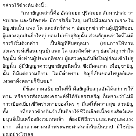
กล่าวไว้ข้างต้น ดังนี้ :-
“มหายัญเหล่านี้คือ อัสสเมธะ ปุริสเมธะ สัมมาปาสะ วา
ชเปยยะ และนิรัคคฬะ มีการริเริ่มใหญ่ แต่ไม่มีผลมาก เพราะใน
ยัญเช่นนั้น แพะ โค และสัตว์ต่าง ๆ ย่อมถูกฆ่า ท่านผู้ปฏิบัติชอบ
ผู้แสวงคุณอันยิ่งใหญ่ ย่อมไม่เข้าสู่ยัญนั้น ส่วนยัญเหล่าใดที่ไม่มี
การริเริ่มดังกล่าว เป็นยัญที่สืบสกุลมา (เช่นการให้ทาน
สงเคราะห์เพื่อนมนุษย์) แพะ โค และสัตว์ต่าง ๆ ย่อมไม่ถูกฆ่าใน
ยัญนั้น ทั้งท่านผู้ประพฤติชอบ ผู้แสวงคุณอันยิ่งใหญ่ย่อมเข้าไปสู่
ยัญนั้น ผู้มีปัญญาควรบูชายัญชนิดนั้น ซึ่งมีผลมาก เมื่อบูชายัญ
นั้น ก็มีแต่ความดีงาม ไม่มีต่ำทราม ยัญก็เป็นของไพบูลย์และ
เทวดาทั้งหลายก็ชื่นชม”
มีข้อความอธิบายในที่นี้ คือยัญสืบสกุลอันได้แก่การให้
ทาน หรือการสังคมสงเคราะห์ที่ได้รับสรรเสริญ ก็เพราะว่าไม่มี
การเบียดเบียนชีวิตร่างกายของใคร ๆ มีแต่ให้ความสุข ส่วนยัญ
ทั้ง 5ที่กล่าวข้างต้นจำเป็นต้องใช้ชีวิตเลือดเนื้อของสัตว์และ
มนุษย์เป็นเครื่องสังเวยเทพเจ้า ต้องมีพิธีกรรมและลงทุนลงแรง
มาก เมื่อกล่าวตามหลักพระพุทธศาสนาก็นับเป็นบาป มิใช่เป็น
บุญอย่างไรเลย