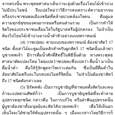
จากตรงนั้น พระพุทธศาสนาเห็นว่าจะยุ่งด้วยเรื่องโยนไม้เข้าบ่วง
ไม่มีประโยชน์ จึงแปลใหม่ว่าวิธีการสงเคราะห์ความยากจน
หรือประชาชนพลเมืองชนิดที่คล้ายบ่วงคล้องใจคน คือดูแล
ความทุกข์สุขของคนยากจนหรือคนส่วนรวม เป็นการทำให้
จิตใจของประชาชนเลื่อมใสในรัฐบาลหรือผู้ปกครอง ไม่จำเป็น
ต้องไปโยนไม้เข้าบ่วงอาบน้ำดำหัวอย่างแบบพราหมณ์
(4) วาชเปยยะ ตามแบบของพราหมณ์ ต้องฆ่าสัตว์ 17
ชนิด ตั้งเสาไม้มะตูมเป็นหลักสำหรับผูกสัตว์ 17 ชนิดนั้นแล้วฆ่า
บูชาเทพเจ้า มีการดื่มน้ำศักดิ์สิทธิ์ในพิธีนั้นด้วย ทางพระพุทธ
ศาสนาดัดแปลงใหม่ โดยแปลว่าชเปยยะซึ่งแปลว่า ดื่มน้ำ มาเป็น
ดื่มน้ำคำ คือให้รู้จักพูดจาไพเราะต่อกัน ซึ่งเป็นที่ดื่มด่ำใน
อัธยาศัยไมตรีและในรสแห่งไมตรีจิตนั้น ไม่จำเป็นต้องฆ่าสัตว์
ถึง 17 ชนิดดังกล่าวเลย
(5) นิรัคคฬะ เป็นการบูชายัญที่ฆ่าหมดทั้งสัตว์และคน
ถ้าจะแปลตามศัพท์ก็ว่า เป็นการบูชายัญชนิดที่จะทำลาย
อุปสรรคทุกชนิด กล่าวคือ ในการแก้ไข หรือฝ่าฟันอุปสรรคนั้น
ผู้บูชาต้องฆ่าทั้งมนุษย์และสัตว์สังเวยเทพเจ้า เพื่อให้เห็นอก
เห็นใจจะได้ช่วยให้พ้นอุปสรรคนั้น ๆ เมื่อจะกล่าวโดยวิธีการก็