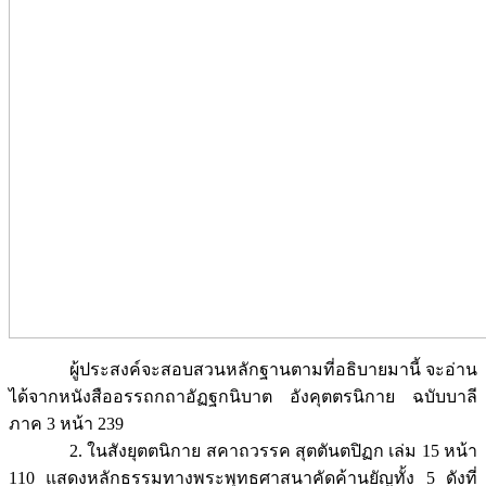
ผู้ประสงค์จะสอบสวนหลักฐานตามที่อธิบายมานี้ จะอ่าน
ได้จากหนังสืออรรถกถาอัฏฐกนิบาต อังคุตตรนิกาย ฉบับบาลี
ภาค 3 หน้า 239
2. ในสังยุตตนิกาย สคาถวรรค สุตตันตปิฏก เล่ม 15 หน้า
110 แสดงหลักธรรมทางพระพุทธศาสนาคัดค้านยัญทั้ง 5 ดังที่