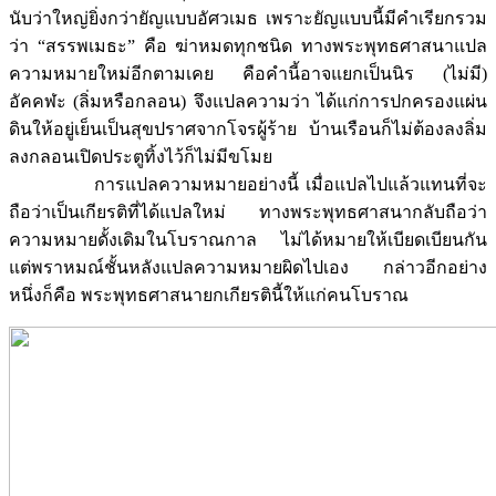
นับว่าใหญ่ยิ่งกว่ายัญแบบอัศวเมธ เพราะยัญแบบนี้มีคำเรียกรวม
ว่า “สรรพเมธะ” คือ ฆ่าหมดทุกชนิด ทางพระพุทธศาสนาแปล
ความหมายใหม่อีกตามเคย คือคำนี้อาจแยกเป็นนิร (ไม่มี)
อัคคฬะ (ลิ่มหรือกลอน) จึงแปลความว่า ได้แก่การปกครองแผ่น
ดินให้อยู่เย็นเป็นสุขปราศจากโจรผู้ร้าย บ้านเรือนก็ไม่ต้องลงลิ่ม
ลงกลอนเปิดประตูทิ้งไว้ก็ไม่มีขโมย
การแปลความหมายอย่างนี้ เมื่อแปลไปแล้วแทนที่จะ
ถือว่าเป็นเกียรติที่ได้แปลใหม่ ทางพระพุทธศาสนากลับถือว่า
ความหมายดั้งเดิมในโบราณกาล ไม่ได้หมายให้เบียดเบียนกัน
แต่พราหมณ์ชั้นหลังแปลความหมายผิดไปเอง กล่าวอีกอย่าง
หนึ่งก็คือ พระพุทธศาสนายกเกียรตินี้ให้แก่คนโบราณ