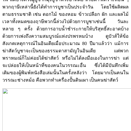
พวกฤาษีเหล่านี้ยังได้ทำการบูชาเป็นประจำวัน โดยใช้ผลิตผล
ตามธรรมชาติ เช่น ดอกไม้ ของหอม ข้าวเปลือก ผัก และผลไม้
เวลาทั้งหมดของฤาษีพวกนี้ล่วงไปด้วยการบูชาเช่นนี้ วันละ
หลาย ๆ ครั้ง ด้วยการอาบน้ำชำระกายให้บริสุทธิ์สะอาดบ้าง
ด้วยการเพ่งถึงความสมบูรณ์แห่งปรพรหมบ้าง ดูบัวส์ให้ข้อ
สังเกตเหตุการณ์ในอินเดียเมื่อประมาณ 80 ปีมาแล้วว่า แม้การ
ฆ่าสัตว์บูชาจะเป็นของธรรมดาสามัญในอินเดีย แต่พวก
พราหมณ์ก็ไม่ค่อยได้ฆ่าสัตว์ หรือไม่ได้ลงมือเองในการฆ่า แต่
จะปล่อยให้เป็นหน้าที่ของคนในวรรณะอื่น ซึ่งได้มีบันทึกเพิ่ม
เติมของผู้พิมพ์หนังสือเล่มนั้นในครั้งหลังว่า โดยมากเป็นคนใน
วรรณะช่างหม้อ คือพวกทำเครื่องปั้นดินเผา เป็นคนฆ่าสัตว์