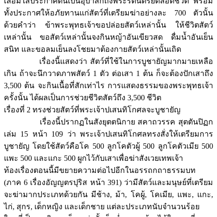
เลื่อมใสประกาศตนเป็นอุบาสกถึงพระรัตนตรัยตลอดชีวิต พร้อม
ทั้งประกาศให้อภัยทานแก่สัตว์ที่เตรียมฆ่าอย่างละ 700 ตัวนั้น
ด้วยคำว่า ข้าพระพุทธเจ้าขอปล่อยสัตว์เหล่านั้น ให้ชีวิตสัตว์
เหล่านั้น ขอสัตว์เหล่านั้นจงกินหญ้าอันเขียวสด ดื่มน้ำอันเย็น
สนิท และขอลมเย็นลงโชยมาต้องกายสัตว์เหล่านั้นเถิด
เรื่องนี้แสดงว่า สัตว์ที่ใช้ในการบูชายัญมากมายเหลือ
เกิน ถ้าจะนึกวาดภาพสัตว์ 1 ตัว ต่อเสา 1 ต้น ก็จะต้องปักเสาถึง
3,500 ต้น จะกินเนื้อที่สักเท่าไร การแสดงธรรมของพระพุทธเจ้า
ครั้งนั้น ได้ผลเป็นการช่วยชีวิตสัตว์ถึง 3,500 ชีวิต
เรื่องที่ 2 ทรงช่วยสัตว์ที่พระเจ้าปเสนทิโกศลจะบูชายัญ
เรื่องนี้ปรากฏในสังยุตตนิกาย สคาถวรรค สุตตันปิฏก
เล่ม 15 หน้า 109 ว่า พระเจ้าปเสนทิโกศลทรงสั่งให้เตรียมการ
บูชายัญ โดยใช้สัตว์คือโค 500 ลูกโคตัวผู้ 500 ลูกโคตัวเมีย 500
แพะ 500 และแกะ 500 ผูกไว้กับเสาเพื่อฆ่าสังเวยเทพเจ้า
ท้องเรื่องตอนนี้มีขยายความต่อไปอีกในอรรถกถาธรรมบท
(ภาค 6 เรื่องอัญญตรปุริส หน้า 391) ว่ามีสัตว์และมนุษย์ที่เตรียม
จะฆ่ามากประเภทด้วยกัน มีช้าง, ม้า, โคผู้, โคเมีย, แพะ, แกะ,
ไก่, สุกร, เด็กหญิง และเด็กชาย แต่ละประเภทนับจำนวนร้อย