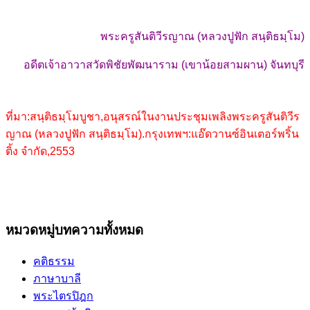
พระครูสันติวีรญาณ (หลวงปูฟัก สนฺติธมฺโม)
อดีตเจ้าอาวาสวัดพิชัยพัฒนาราม (เขาน้อยสามผาน) จันทบุรี
ที่มา:สนฺติธมฺโมบูชา,อนุสรณ์ในงานประชุมเพลิง
พระครูสันติวีร
ญาณ (หลวงปูฟัก สนฺติธมฺโม)
.กรุงเทพฯ:แอ๊ดวานซ์อินเตอร์พริ้น
ติ้ง จำกัด,2553
หมวดหมู่บทความทั้งหมด
คติธรรม
ภาษาบาลี
พระไตรปิฎก