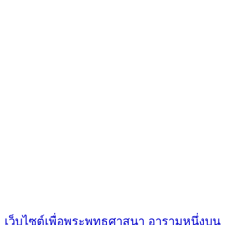
เว็บไซต์เพื่อพระพุทธศาสนา อารามหนึ่งบน