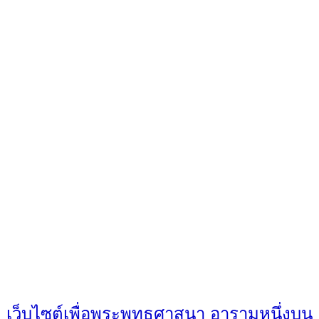
เว็บไซต์เพื่อพระพุทธศาสนา อารามหนึ่งบน