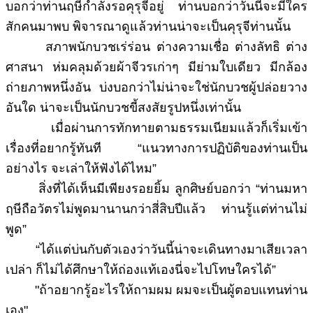
บอกว่าท่านฤษีกำลังรอคุรุจีอยู่ ท่านบอกว่าวันนี้จะมีใคร
สักคนมาพบ พิจารณาดูแล้วท่านน่าจะเป็นคุรุจีท่านนั้น
สภาพนักบวชเร่ร่อน ต่างความเชื่อ ต่างลัทธิ ต่าง
ศาสนา ห่มคลุมด้วยผ้าจีวรเก่าๆ มีย่ามใบเดียว มีกล้อง
ถ่ายภาพหนึ่งอัน บ่งบอกว่าไม่น่าจะใช่นักบวชผู้ปล่อยวาง
อันใด น่าจะเป็นนักบวชขี้สงสัยรูปหนึ่งเท่านั้น
เมื่อผ่านการทักทายตามธรรมเนียมแล้วก็เริ่มเข้า
เรื่องที่อยากรู้ทันที “แนวทางการปฏิบัติของท่านเป็น
อย่างไร จะเล่าให้ฟังได้ไหม”
สิ่งที่ได้เห็นมีเพียงรอยยิ้ม ลูกศิษย์บอกว่า “ท่านมหา
ฤษีถือวัตรไม่พูดมานานกว่าสี่สิบปีแล้ว ท่านรู้แต่ท่านไม่
พูด”
“ได้แต่บ่นกับตัวเองว่าวันนี้น่าจะเดินทางมาเสียเวลา
เปล่า ก็ไม่ได้ศึกษาให้ถ่องแท้เองนี่จะไปโทษใครได้”
"ถ้าอยากรู้อะไรให้ถามผม ผมจะเป็นผู้ตอบแทนท่าน
เอง"