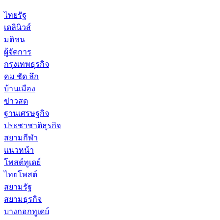
ไทยรัฐ
เดลินิวส์
มติชน
ผู้จัดการ
กรุงเทพธุรกิจ
คม ชัด ลึก
บ้านเมือง
ข่าวสด
ฐานเศรษฐกิจ
ประชาชาติธุรกิจ
สยามกีฬา
แนวหน้า
โพสต์ทูเดย์
ไทยโพสต์
สยามรัฐ
สยามธุรกิจ
บางกอกทูเดย์