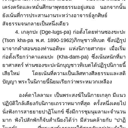
เคร่งครัดและหมั่นศึกษาพุทธธรรมอยู่เสมอ นอกจากนั้น
ยังเน้นที่การประสานงานระหว่างอาจารย์ลูกศิษย์
สัจธรรมจนกลายเป็นหนึ่งเดียว
4. เกลุกปะ (Dge-lugs-pa) ก่อตั้งโดยท่านซองขะปะ
(Tson kha-pa พ.ศ. 1890-1962)ภิกษุชาวทิเบต ซึ่งปฏิรูป
มาจากคำสอนของท่านอติษะ แห่งนิกายศากยะ เมื่อเริ่ม
ก่อตั้งเรียกว่าคาแดมปะ (Kha-dam-pa) ซึ่งเน้นหนักที่มา
ยาศาสตร์ ท่านซองขะปะนักบุญชาวทิเบตได้ปฏิรูปนิกายนี้
เสียใหม่ โดยเน้นที่ความเป็นเลิศทางศีลธรรมและสติ
ปัญญา พระในนิกายนี้นิยมเรียกว่าพระหมวกเหลือง
องค์ดาไลลามะ เป็นพระสงฆ์ในนิกายเกลุก มีแนว
ปฏิบัติใกล้เคียงกับนิกายเถรวาทมากที่สุด ครั้งหนึ่งเคยไป
นั่งฟังการสาธยายปาฏิโมกข์ ซึ่งมีการชุมนุมลามะจำนวน
มาก ฟังไปสักพักก็จับสำเนียงได้ว่า มีส่วนคล้ายกับ “ปาฏิ