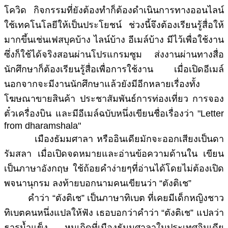
โควิด กิจกรรมที่ยังต้องทำก็ต้องดำเนินการทางออนไลน์
ใช้เทคโนโลยีให้เป็นประโยชน์ ช่วงนี้จึงต้องเรียนรู้สื่อให้
มากขึ้นเช่นเฟสบุคบ้าง ไลน์บ้าง อีเมล์บ้าง มีไว้เพื่อใช้งาน
ซึ่งก็ใช้ได้จริงสอนผ่านโปรแกรมซูม ส่งงานผ่านทางสื่อ
นักศึกษาก็ต้องเรียนรู้สื่อเพื่อการใช้งาน เมื่อเปิดอีเมล์
นอกจากจะมีงานนักศึกษาแล้วยังมีอีกหลายเรื่องทั้ง
โฆษณาขายสินค้า ประชาสัมพันธ์การท่องเที่ยว การจอง
ตั๋วเครื่องบิน และมีอีเมล์ฉบับหนึ่งเขียนชื่อเรื่องว่า "Letter
from dharamshala"
เมืองธัมมศาลา หรืออินเดียมักจะออกเสียงเป็นดา
รัมสลา เมื่อเปิดจดหมายและอ่านข้อความด้านใน เขียน
เป็นภาษาอังกฤษ ใช้ถ้อยคำง่ายๆที่อ่านได้โดยไม่ต้องเปิด
พจนานุกรม ลงท้ายบอกนามคนเขียนว่า “ตังติเช”
คำว่า “ตังติเช” เป็นภาษาทิเบต ที่เคยมีเด็กหญิงชาว
ทิเบตคนหนึ่งแปลให้ฟัง เธอบอกว่าคำว่า “ตังติเช” แปลว่า
ธารน้ำแข็ง หนูเกิดที่เมืองธัมมศาลาในประเทศอินเดีย