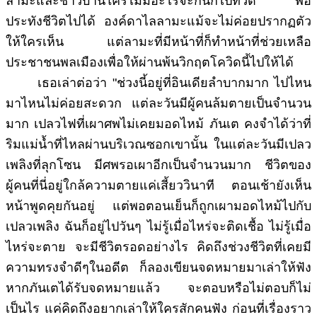
ลามะและชาวบ้านใครไม่มีอะไรจะกินก็ไปที่วัด พอ
ประทังชีวิตไปได้ องค์ดาไลลามะแม้จะไม่ค่อยปรากฏตัว
ให้ใครเห็น แต่ลามะที่มีหน้าที่ก็ทำหน้าที่ช่วยเหลือ
ประชาชนพลเมืองเพื่อให้ผ่านพ้นวิกฤตโควิดนี้ไปให้ได้
เธอเล่าต่อว่า "
ช่วงนี้อยู่ที่อินเดียลำบากมาก ไปไหน
มาไหนไม่ค่อยสะดวก แต่ละวันมีผู้คนล้มตายเป็นจำนวน
มาก เปลวไฟที่เผาศพไม่เคยมอดไหม้ ภันเต คงจำได้ว่าที่
ริมแม่น้ำที่ไหลผ่านบริเวณซอกเขานั้น ในแต่ละวันมีเปลว
เพลิงที่ลุกโซน มีศพรอเผาอีกเป็นจำนวนมาก ชีวิตของ
ผู้คนที่นี่อยู่ใกล้ความตายแค่เสี้ยววินาที ตอนเช้ายังเห็น
หน้าพูดคุยกันอยู่ แต่พอตอนเย็นก็ถูกเผามอดไหม้ไปกับ
เปลวเพลิง ฉันก็อยู่ไปวันๆ ไม่รู้เมื่อไหร่จะติดเชื้อ ไม่รู้เมื่อ
ไหร่จะตาย จะมีชีวิตรอดอย่างไร คิดถึงช่วงชีวิตที่เคยมี
ความทรงจำดีๆในอดีต ก็ลองเขียนจดหมายมาเล่าให้ฟัง
หากภันเตได้รับจดหมายแล้ว จะตอบหรือไม่ตอบก็ไม่
เป็นไร แค่คิดถึงอยากเล่าให้ใครสักคนฟัง ก่อนที่เรื่องราว