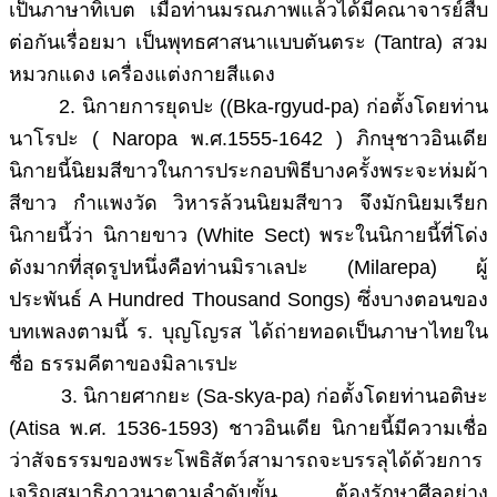
เป็นภาษาทิเบต เมื่อท่านมรณภาพแล้วได้มีคณาจารย์สืบ
ต่อกันเรื่อยมา เป็นพุทธศาสนาแบบตันตระ (Tantra) สวม
หมวกแดง เครื่องแต่งกายสีแดง
2. นิกายการยุดปะ ((Bka-rgyud-pa) ก่อตั้งโดยท่าน
นาโรปะ ( Naropa พ.ศ.1555-1642 ) ภิกษุชาวอินเดีย
นิกายนี้นิยมสีขาวในการประกอบพิธีบางครั้งพระจะห่มผ้า
สีขาว กำแพงวัด วิหารล้วนนิยมสีขาว จึงมักนิยมเรียก
นิกายนี้ว่า นิกายขาว (White Sect) พระในนิกายนี้ที่โด่ง
ดังมากที่สุดรูปหนึ่งคือท่านมิราเลปะ (Milarepa) ผู้
ประพันธ์ A Hundred Thousand Songs) ซึ่งบางตอนของ
บทเพลงตามนี้ ร. บุญโญรส ได้ถ่ายทอดเป็นภาษาไทยใน
ชื่อ ธรรมคีตาของมิลาเรปะ
3. นิกายศากยะ (Sa-skya-pa) ก่อตั้งโดยท่านอติษะ
(Atisa พ.ศ. 1536-1593) ชาวอินเดีย นิกายนี้มีความเชื่อ
ว่าสัจธรรมของพระโพธิสัตว์สามารถจะบรรลุได้ด้วยการ
เจริญสมาธิภาวนาตามลำดับขั้น ต้องรักษาศีลอย่าง