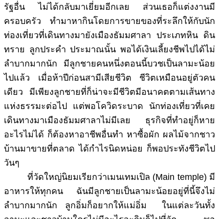
รัฐอื่น ไม่ได้กลับมาเยี่ยมอีกเลย ส่วนเธอก็แต่งงานมี
ครอบครัว ทำมาหากินโดยการขายของที่ระลึกให้กับนัก
ท่องเที่ยวที่เดินทางมายังเมืองธัมมศาลา ประเภทหิน ดิน
ทราย ลูกประคำ ประมาณนั้น พอได้เงินเลี้ยงชีพไปได้ไม่
ลำบากมากนัก มีลูกชายคนหนึ่งตอนนี้บวชเป็นลามะน้อย
ไปแล้ว เมื่อห้าปีก่อนสามีเสียชีวิต ชีวิตเหมือนอยู่ตัวคน
เดียว มีเพียงลูกชายที่ก็น่าจะมีชีวิตมีอนาคตตามเส้นทาง
แห่งธรรมะต่อไป แต่พอโควิดระบาด นักท่องเที่ยวที่เคย
เดินทางมาเมืองธัมมศาลาไม่มีเลย ธุรกิจที่ทำอยู่ก็หาย
อะไรไม่ได้ ก็ต้องหาอาชีพอื่นทำ หาซื้อผัก ผลไม้จากชาว
บ้านมาขายที่ตลาด ได้กำไรนิดหน่อย ก็พอประทังชีวิตไป
วันๆ
ที่วัดใหญ่นิยมเรียกว่าเมนเทมเปิล (Main temple) มี
อาหารให้ทุกคน ฉันมีลูกชายเป็นลามะน้อยอยู่ที่นี้จึงไม่
ลำบากมากนัก ลูกอิ่มก็อยากให้แม่อิ่ม ในแต่ละวันทั้ง