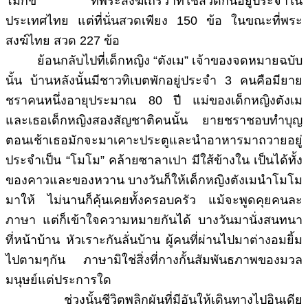
โมกข์” ที่พระสงฆ์เถรวาทใช้สวดกันอยู่ประจำใน
ประเทศไทย แต่ที่นั่นสวดเพียง 150 ข้อ ในขณะที่พระ
สงฆ์ไทย สวด 227 ข้อ
ย้อนกลับไปที่เด็กหญิง “ตังเม” เจ้าของจดหมายฉบับ
นั้น บ้านหลังนั้นมีชาวทิเบตพักอยู่ประจำ 3 คนคือมียาย
ชราคนหนึ่งอายุประมาณ 80 ปี แม่ของเด็กหญิงตังเม
และเธอเด็กหญิงสองสัญชาติคนนั้น ยายชราชอบทำบุญ
ตอนเช้าเธอมักจะมาเคาะประตูและนำอาหารมาถวายอยู่
ประจำเป็น “โมโม” คล้ายซาลาเปา มีใส้ข้างใน เป็นได้ทั้ง
ของคาวและของหวาน บางวันก็ให้เด็กหญิงตังเมนำโมโม
มาให้ ไม่นานก็คุ้นเคยทั้งครอบครัว แม้จะพูดคุยคนละ
ภาษา แต่ก็เข้าใจความหมายกันได้ บางวันมานั่งสนทนา
ที่หน้าบ้าน หัวเราะกันลั่นบ้าน ผู้คนที่ผ่านไปมาต่างอมยิ้ม
ไปตามๆกัน ภาษามิใช่สิ่งที่กางกั้นสัมพันธภาพของมวล
มนุษย์แต่ประการใด
ช่วงนั้นชีวิตพลิกผันที่มีอันให้เดินทางไปอินเดีย