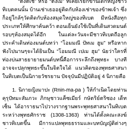
“ตังติเช” หรือ “ตังเม” ที่เคยเรียกขานเด็กหญิงชาว
ทิเบตคนนั้น บ้านเช่าเธออยู่ติดกับห้องเช่าของข้าพเจ้า ซึ่ง
ก็อยู่ใกล้ๆวัดติดกับห้องสมุดใหญ่ของทิเบต มีหนังสือทุก
ประเภทให้ศึกษาค้นคว้า ตอนเย็นยังใช้เป็นที่เดินสวดมนต์
รอบๆห้องสมุดได้อีก ในแต่ละวันจะมีชาวทิเบตถือลูก
ประคำเดินท่องมนต์บทว่า “โอมมณี ปัทเม ฮูม” หรือหาก
ฟังไปนานๆจะได้ยินเป็น “โอมมณี เปเม ฮุม” นัยว่าใครที่
ท่องบ่นสาธยายายมนต์บทนี้คือการระลึกถึงพุทธะ บางที
อาจจะปลุกพุทธะขึ้นในจิตใจได้ แนวคิดของพุทธศาสนา
ในทิเบตเป็นนิกายวัชรยาน ปัจจุบันมีปฏิบัติอยู่ 4 นิกายคือ
1. นิกายญิงมาปะ (Rnin-ma-pa ) ให้กำเนิดโดยท่าน
คุรุปัทมะสัมภวะ ภิกษุชาวแค็ซเมียร์ กษัตริย์ตริซอง เด็ท
เซ็น ได้อาราธนาไปวางรากฐานพระพุทธศาสนาในทิเบต
ระหว่างพุทธศักราช (1308-1363) ท่านได้ตั้งคณะสงฆ์
ชาวทิเบตขึ้น มีการแปลพุทธธรรมและบทบัญญัติต่างๆ