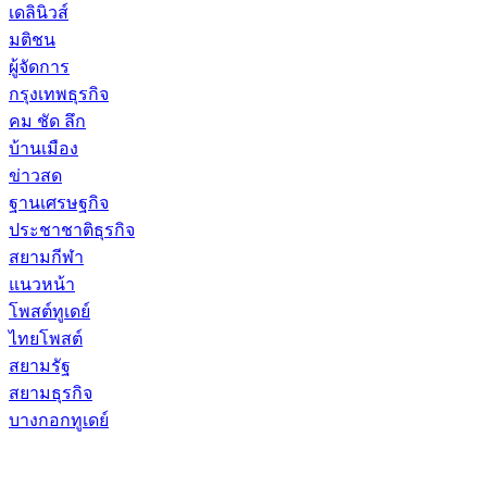
เดลินิวส์
มติชน
ผู้จัดการ
กรุงเทพธุรกิจ
คม ชัด ลึก
บ้านเมือง
ข่าวสด
ฐานเศรษฐกิจ
ประชาชาติธุรกิจ
สยามกีฬา
แนวหน้า
โพสต์ทูเดย์
ไทยโพสต์
สยามรัฐ
สยามธุรกิจ
บางกอกทูเดย์