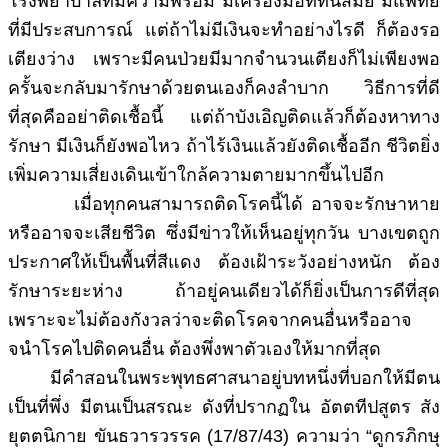
โรงพยาบาลที่มีความพร้อม มีเครื่องมือที่ทันสมัย มีแพทย์
ที่มีประสบการณ์ แต่ถ้าไม่มีเงินจะทำอย่างไรดี ก็ต้องรอ
เตียงว่าง เพราะมีคนป่วยมีมากจำนวนเตียงก็ไม่เพียงพอ
ครั้นจะกลับมารักษาด้วยตนเองก็คงลำบาก วิธีการที่ดี
ที่สุดคืออย่าติดเชื้อนี้ แต่ถ้าบังเอิญติดแล้วก็ต้องหาทาง
รักษา มีเงินก็ยังพอไหว ถ้าไร้เงินแล้วยังติดเชื้ออีก ชีวิตยิ่ง
เพิ่มความเสี่ยงเดินเข้าใกล้ความตายมากขึ้นไปอีก
เมื่อทุกคนสามารถติดโรคนี้ได้ อาจจะรักษาหาย
หรืออาจจะเสียชีวิต ซึ่งมีข่าวให้เห็นอยู่ทุกวัน บางเขตถูก
ประกาศให้เป็นพื้นที่สีแดง ต้องเฝ้าระวังอย่างหนัก ต้อง
รักษาระยะห่าง ถ้าอยู่คนเดียวได้ก็ยิ่งเป็นการดีที่สุด
เพราะจะไม่ต้องกังวลว่าจะติดโรคจากคนอื่นหรืออาจ
จนำโรคไปติดคนอื่น ต้องพึ่งพาตัวเองให้มากที่สุด
มีคำสอนในพระพุทธศาสนาอยู่บทหนึ่งที่บอกให้มีตน
เป็นที่พึ่ง มีตนเป็นสรณะ ดังที่ปรากฏใน อัตตทีปสูตร สัง
ยุตตนิกาย ขันธวารวรรค (17/87/43) ความว่า “ดูกรภิกษุ