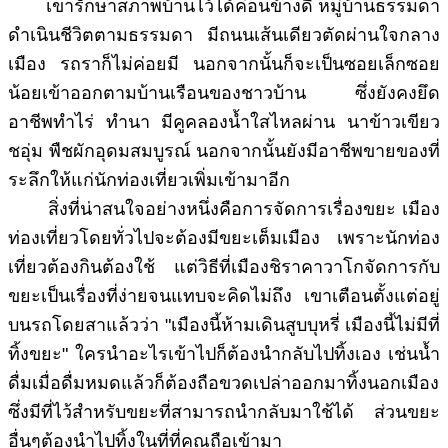
เขารักษาสภาพบ้านไว้ได้ค่อนข้างดี หมู่บ้านธรรมดา
ดำเนินชีวิตตามธรรมดา มีถนนเส้นเดียวตัดผ่านใจกลาง
เมือง รถราก็ไม่ค่อยมี นอกจากนั้นก็จะเป็นซอยเล็กซอย
น้อยเข้าออกตามบ้านเรือนของชาวบ้าน ซึ่งยังคงยึด
อาชีพทำไร่ ทำนา มีคูคลองน้ำใสไหลผ่าน นาข้าวเขียว
ชอุ่ม พืชผักอุดมสมบูรณ์ นอกจากนั้นยังมีอาชีพขายของที่
ระลึกให้แก่นักท่องเที่ยวเพิ่มเข้ามาอีก
สิ่งที่น่าสนใจอย่างหนึ่งคือการจัดการเรื่องขยะ เมือง
ท่องเที่ยวโดยทั่วไปจะต้องมีขยะเต็มเมือง เพราะนักท่อง
เที่ยวต้องกินต้องใช้ แต่วิธีที่เมืองชิราคาวาโกจัดการกับ
ขยะเป็นเรื่องที่ง่ายจนแทบจะคิดไม่ถึง เขาเตือนตั้งแต่อยู่
บนรถโดยสาแล้วว่า "เมืองนี้ห้ามเดินสูบบุหรี่ เมืองนี้ไม่มีที่
ทิ้งขยะ" ใครนำอะไรเข้าไปก็ต้องนำกลับไปทิ้งเอง เช่นน้ำ
ดื่มเมื่อดื่มหมดแล้วก็ต้องถือขวดเปล่าออกมาทิ้งนอกเมือง
ซึ่งมีที่ไว้สำหรับขยะที่สามารถนำกลับมาใช้ได้ ส่วนขยะ
อื่นๆต้องนำไปทิ้งในที่ที่คุณถือเข้ามา