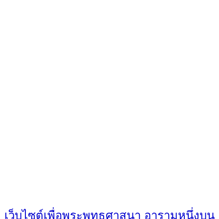
เว็บไซต์เพื่อพระพุทธศาสนา อารามหนึ่งบน