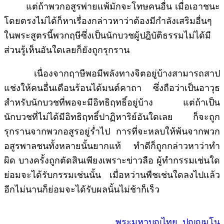
แต่ถ้าพวกอสูรพ่ายแพ้มักจะโทษคนอื่น เมื่อเอาชนะ
โดยตรงไม่ได้ก็หาเรื่องกล่าวหาว่าต้องมีกำลังเสริมอื่นๆ
ในพระสูตรนี้พวกฤษีซึ่งเป็นนักบวชผู้ปฎิบัติธรรมไม่ได้มี
ส่วนรู้เห็นอันใดเลยก็ยังถูกรุกราน
เนื่องจากฤาษีพอมีพลังทางจิตอยู่บ้างสามารถสาป
แช่งให้คนอื่นเดือนร้อนได้มนต์คาถา ซึ่งถือว่าเป็นอาวุธ
สำหรับนักบวชที่พอจะมีอิทธิฤทธิ์อยู่บ้าง แต่ถ้าเป็น
นักบวชที่ไม่ได้มีอิทธิฤทธิ์ปาฏิหาริย์อันใดเลย ก็จะถูก
รุกรานจากพวกอสูรอยู่ร่ำไป การที่จะหลบให้พ้นจากพวก
อสูรพาลชนทั้งหลายนั้นยากแท้ ทำดีก็ถูกกล่าวหาว่าทำ
ผิด บางครั้งถูกตัดสินเพียงเพราะข่าวลือ ผู้ทำกรรมเช่นใด
ย่อมจะได้รับกรรมเช่นนั้น เมื่อหว่านพืชเช่นใดลงไปแล้ว
อีกไม่นานก็ย่อมจะได้รับผลนั้นไม่ช้าก็เร็ว
พระมหาบุญไทย ปุญญมโน