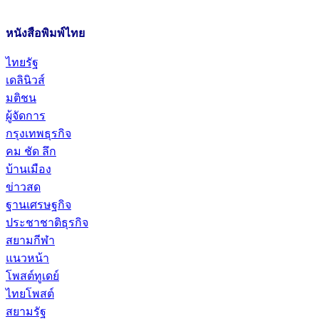
หนังสือพิมพ์ไทย
ไทยรัฐ
เดลินิวส์
มติชน
ผู้จัดการ
กรุงเทพธุรกิจ
คม ชัด ลึก
บ้านเมือง
ข่าวสด
ฐานเศรษฐกิจ
ประชาชาติธุรกิจ
สยามกีฬา
แนวหน้า
โพสต์ทูเดย์
ไทยโพสต์
สยามรัฐ