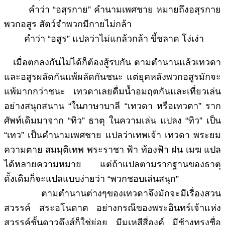
คำว่า “อสุรกาย” คำนามเพศชาย หมายถึงอสุรกาย
พวกอสูร สัตว์จำพวกมีกายไม่กล้า
คำว่า “อสูร” แปลว่าไม่แกล้วกล้า ขี้ชลาด โง่เง่า
เมื่อตกลงกันไม่ได้ก็ต้องสู้รบกัน ตามตำนานแล้วเทวดา
และอสูรผลัดกันแพ้ผลัดกันชนะ แต่ยุคหลังพวกอสูรมักจะ
แพ้มากกว่าชนะ เทวดาเลยดื่มน้ำอมฤตกันและเที่ยวเล่น
อย่างสนุกสนาน “ในภาษาบาลี “เทวดา หรือเทวตา” ราก
ศัพท์เดิมมาจาก “ทิว” ธาตุ ในความเล่น แปลง “ทิว” เป็น
“เทว” เป็นคำนามเพศชาย แปลว่าเทพเจ้า เทวดา พระยม
ความตาย สมมุติเทพ พระราชา ฟ้า ท้องฟ้า ฝน เมฆ แปล
ได้หลายความหมาย แต่ถ้าแปลตามรากฐานของธาตุ
ดั้งเดิมก็จะแปลแบบง่ายว่า “พวกชอบเล่นสนุก”
ตามตำนานต่างๆของเทวดาจึงมักจะมีเรื่องสวน
สวรรค์ สระอโนดาต อย่างกรณ๊ของพระอินทร์เจ้าแห่ง
สวรรค์ชั้นดาวดึงส์ก็ใช่ย่อย มีมเหสีสี่องค์ มีช้างทรงชื่อ