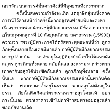
เอราวัณ บนสวรรค์ชั้นดาวดึงส์นี้มีอุทยานที่งดงามมาก
ครั้งนั้นสงครามกำลังจะเกิด แต่ฤาษีกลุ่มหนึ่งคาด
การณ์ไว้ล่วงหน้าว่าครั้งนี้พวกอสูรคงพ่ายแพ้และคงหา
เรื่องรุกรานพวกนักบวชผู้มีกัลยาณธรรม มีข้อความปราก
ฎในสมุททกสูตรที่ 10 สังยุตตนิกาย สคาถวรรค (15/903)
ความว่า “พระผู้มีพระภาคได้ตรัสพระพุทธพจน์นี้ว่า ดูกร
ภิกษุทั้งหลายเรื่องเคยมีมาแล้ว ฤาษีผู้มีศีลมีกัลยาณธรรม
มากรูปด้วยกัน อาศัยอยู่ในกุฎีที่มุงบังด้วยใบไม้แทบฝั่ง
สมุทร ดูกรภิกษุทั้งหลาย สมัยนั้นแล สงครามระหว่างพวก
เทวดากับอสูรได้ประชิดกันแล้ว ดูกรภิกษุทั้งหลาย ครั้ง
นั้นแล พวกฤาษีผู้มีศีลมีกัลยาณธรรมเหล่านั้นพากันคิด
เห็นว่า พวกเทวดาตั้งอยู่ในธรรม พวกอสูรไม่ตั้งอยู่ใน
ธรรม ภัยนั้นพึงเกิดแก่พวกเราเพราะอสูรโดยแท้ อย่า
กระนั้นเลย พวกเราควรเข้าไปหาท้าวสมพรจอมอสูรแล้ว
ขออภัยทานเถิด