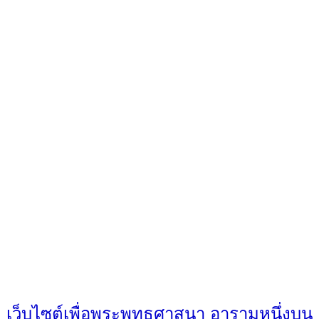
เว็บไซต์เพื่อพระพุทธศาสนา อารามหนึ่งบน