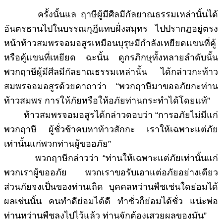
ครั้งนั้นแล ฤาษีผู้มีศีลมีกัลยาณธรรมเหล่านั้นได้
อันตรธานไปในบรรณกุฎีแทบฝั่งสมุทร ไปปรากฏอยู่ตรง
หน้าท้าวสมพรจอมอสูรเหมือนบุรุษมีกำลังเหยียดแขนที่คู้
หรือคู้แขนที่เหยียด ฉะนั้น ดูกรภิกษุทั้งหลายลำดับนั้น
พวกฤาษีผู้มีศีลมีกัลยาณธรรมเหล่านั้น ได้กล่าวกะท้าว
สมพรจอมอสูรด้วยคาถาว่า “พวกฤาษีมาขออภัยกะท่าน
ท้าวสมพร การให้ภัยหรือให้อภัยท่านกระทำได้โดยแท้”
ท้าวสมพรจอมอสูรได้กล่าวตอบว่า “การอภัยไม่มีแก่
พวกฤาษี ผู้ชั่วช้าคบหาท้าวสักกะ เราให้เฉพาะแต่ภัย
เท่านั้นแก่พวกท่านผู้ขออภัย”
พวกฤาษีกล่าวว่า “ท่านให้เฉพาะแต่ภัยเท่านั้นแก่
พวกเราผู้ขออภัย พวกเราขอรับเอาแต่อภัยอย่างเดียว
ส่วนภัยจงเป็นของท่านเถิด บุคคลหว่านพืชเช่นใดย่อมได้
ผลเช่นนั้น คนทำดีย่อมได้ดี ทำชั่วก็ย่อมได้ชั่ว แน่ะพ่อ
ท่านหว่านพืชลงไปไว้แล้ว ท่านจักต้องเสวยผลของมัน”