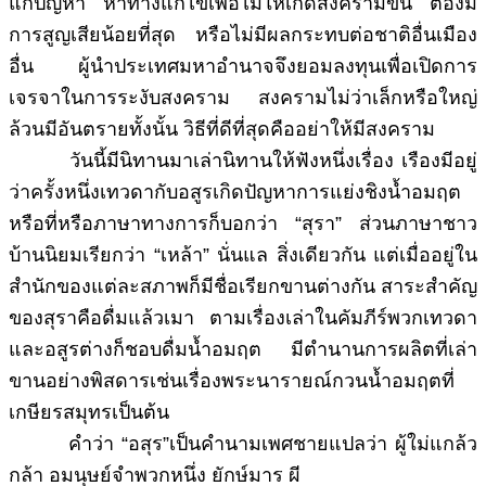
แก้ปัญหา หาทางแก้ไขเพื่อไม่ให้เกิดสงครามขึ้น ต้องมี
การสูญเสียน้อยที่สุด หรือไม่มีผลกระทบต่อชาติอื่นเมือง
อื่น ผู้นำประเทศมหาอำนาจจึงยอมลงทุนเพื่อเปิดการ
เจรจาในการระงับสงคราม สงครามไม่ว่าเล็กหรือใหญ่
ล้วนมีอันตรายทั้งนั้น วิธีที่ดีที่สุดคืออย่าให้มีสงคราม
วันนี้มีนิทานมาเล่านิทานให้ฟังหนึ่งเรื่อง เรืองมีอยู่
ว่าครั้งหนึ่งเทวดากับอสูรเกิดปัญหาการแย่งชิงน้ำอมฤต
หรือที่หรือภาษาทางการก็บอกว่า “สุรา” ส่วนภาษาชาว
บ้านนิยมเรียกว่า “เหล้า” นั่นแล สิ่งเดียวกัน แต่เมื่ออยู่ใน
สำนักของแต่ละสภาพก็มีชื่อเรียกขานต่างกัน สาระสำคัญ
ของสุราคือดื่มแล้วเมา ตามเรื่องเล่าในคัมภีร์พวกเทวดา
และอสูรต่างก็ชอบดื่มน้ำอมฤต มีตำนานการผลิตที่เล่า
ขานอย่างพิสดารเช่นเรื่องพระนารายณ์กวนน้ำอมฤตที่
เกษียรสมุทรเป็นต้น
คำว่า “อสุร”เป็นคำนามเพศชายแปลว่า ผู้ใม่แกล้ว
กล้า อมนุษย์จำพวกหนึ่ง ยักษ์มาร ผี