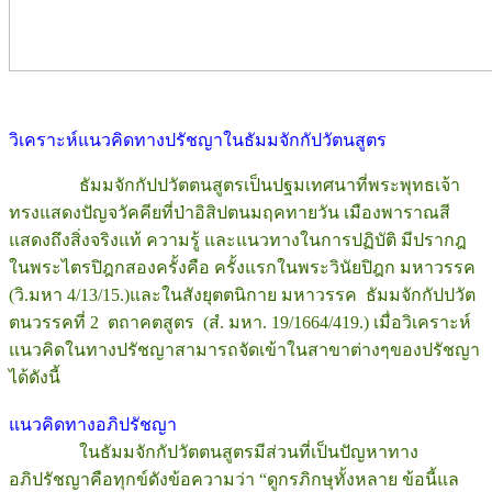
วิเคราะห์แนวคิดทางปรัชญาในธัมมจักกัปวัตนสูตร
ธัมมจักกัปปวัตตนสูตรเป็นปฐมเทศนาที่พระพุทธเจ้า
ทรงแสดงปัญจวัคคียที่ป่าอิสิปตนมฤคทายวัน เมืองพาราณสี
แสดงถึงสิ่งจริงแท้ ความรู้ และแนวทางในการปฏิบัติ มีปรากฎ
ในพระไตรปิฎกสองครั้งคือ ครั้งแรกในพระวินัยปิฎก มหาวรรค
(วิ.มหา 4/13/15.)และในสังยุตตนิกาย มหาวรรค ธัมมจักกัปปวัต
ตนวรรคที่ 2 ตถาคตสูตร (สํ. มหา. 19/1664/419.) เมื่อวิเคราะห์
แนวคิดในทางปรัชญาสามารถจัดเข้าในสาขาต่างๆของปรัชญา
ได้ดังนี้
แนวคิดทางอภิปรัชญา
ในธัมมจักกัปวัตตนสูตรมีส่วนที่เป็นปัญหาทาง
อภิปรัชญาคือทุกข์ดังข้อความว่า “ดูกรภิกษุทั้งหลาย ข้อนี้แล