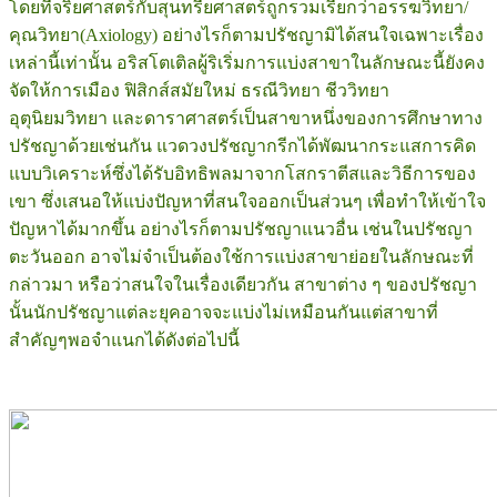
โดยที่จริยศาสตร์กับสุนทรียศาสตร์ถูกรวมเรียกว่าอรรฆวิทยา/
คุณวิทยา(Axiology) อย่างไรก็ตามปรัชญามิได้สนใจเฉพาะเรื่อง
เหล่านี้เท่านั้น อริสโตเติลผู้ริเริ่มการแบ่งสาขาในลักษณะนี้ยังคง
จัดให้การเมือง ฟิสิกส์สมัยใหม่ ธรณีวิทยา ชีววิทยา
อุตุนิยมวิทยา และดาราศาสตร์เป็นสาขาหนึ่งของการศึกษาทาง
ปรัชญาด้วยเช่นกัน แวดวงปรัชญากรีกได้พัฒนากระแสการคิด
แบบวิเคราะห์ซึ่งได้รับอิทธิพลมาจากโสกราตีสและวิธีการของ
เขา ซึ่งเสนอให้แบ่งปัญหาที่สนใจออกเป็นส่วนๆ เพื่อทำให้เข้าใจ
ปัญหาได้มากขึ้น อย่างไรก็ตามปรัชญาแนวอื่น เช่นในปรัชญา
ตะวันออก อาจไม่จำเป็นต้องใช้การแบ่งสาขาย่อยในลักษณะที่
กล่าวมา หรือว่าสนใจในเรื่องเดียวกัน สาขาต่าง ๆ ของปรัชญา
นั้นนักปรัชญาแต่ละยุคอาจจะแบ่งไม่เหมือนกันแต่สาขาที่
สำคัญๆพอจำแนกได้ดังต่อไปนี้