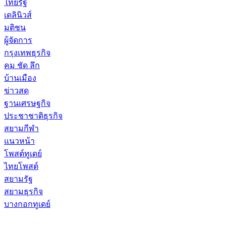
ไทยรัฐ
เดลินิวส์
มติชน
ผู้จัดการ
กรุงเทพธุรกิจ
คม ชัด ลึก
บ้านเมือง
ข่าวสด
ฐานเศรษฐกิจ
ประชาชาติธุรกิจ
สยามกีฬา
แนวหน้า
โพสต์ทูเดย์
ไทยโพสต์
สยามรัฐ
สยามธุรกิจ
บางกอกทูเดย์