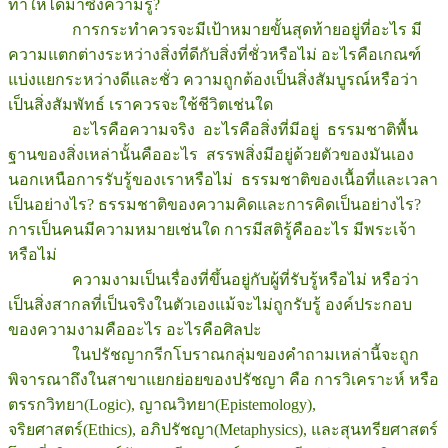
ทำให้ได้มาซึ่งความรู้?
การกระทำควรจะมีเป้าหมายขั้นสุดท้ายอยู่ที่อะไร มี
ความแตกต่างระหว่างสิ่งที่ดีกับสิ่งที่ชั่วหรือไม่ อะไรคือเกณฑ์
แบ่งแยกระหว่างดีและชั่ว ความถูกต้องเป็นสิ่งสัมบูรณ์หรือว่า
เป็นสิ่งสัมพัทธ์ เราควรจะใช้ชีวิตเช่นใด
อะไรคือความจริง อะไรคือสิ่งที่มีอยู่ ธรรมชาติพื้น
ฐานของสิ่งเหล่านั้นคืออะไร สรรพสิ่งมีอยู่ด้วยตัวของมันเอง
นอกเหนือการรับรู้ของเราหรือไม่ ธรรมชาติของเนื้อที่และเวลา
เป็นอย่างไร? ธรรมชาติของความคิดและการคิดเป็นอย่างไร?
การเป็นคนมีความหมายเช่นใด การมีสติรู้คืออะไร มีพระเจ้า
หรือไม่
ความงามเป็นเรื่องที่ขึ้นอยู่กับผู้ที่รับรู้หรือไม่ หรือว่า
เป็นสิ่งสากลที่เป็นจริงในตัวเองแม้จะไม่ถูกรับรู้ องค์ประกอบ
ของความงามคืออะไร อะไรคือศิลปะ
ในปรัชญากรีกโบราณกลุ่มของคำถามเหล่านี้จะถูก
พิจารณาถึงในสาขาแยกย่อยของปรัชญา คือ การวิเคราะห์ หรือ
ตรรกวิทยา(Logic), ญาณวิทยา(Epistemology),
จริยศาสตร์(Ethics), อภิปรัชญา(Metaphysics), และสุนทรียศาสตร์