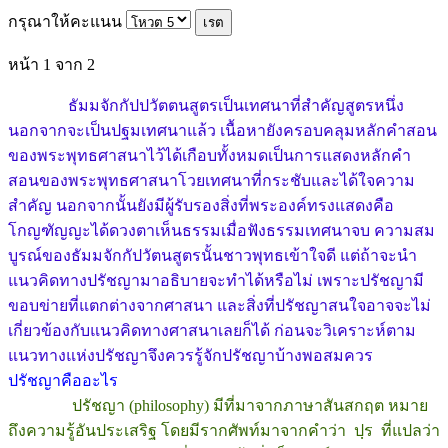
กรุณาให้คะแนน
หน้า 1 จาก 2
ธัมมจักกัปปวัตตนสูตรเป็นเทศนาที่สำคัญสูตรหนึ่ง
นอกจากจะเป็นปฐมเทศนาแล้ว เนื้อหายังครอบคลุมหลักคำสอน
ของพระพุทธศาสนาไว้ได้เกือบทั้งหมดเป็นการแสดงหลักคำ
สอนของพระพุทธศาสนาโวยเทศนาที่กระชับและได้ใจความ
สำคัญ นอกจากนั้นยังมีผู้รับรองสิ่งที่พระองค์ทรงแสดงคือ
โกญฑัญญะได้ดวงตาเห็นธรรมเมื่อฟังธรรมเทศนาจบ ความสม
บูรณ์ของธัมมจักกัปวัตนสูตรนั้นชาวพุทธเข้าใจดี แต่ถ้าจะนำ
แนวคิดทางปรัชญามาอธิบายจะทำได้หรือไม่ เพราะปรัชญามี
ขอบข่ายที่แตกต่างจากศาสนา และสิ่งที่ปรัชญาสนใจอาจจะไม่
เกี่ยวข้องกับแนวคิดทางศาสนาเลยก็ได้ ก่อนจะวิเคราะห์ตาม
แนวทางแห่งปรัชญาจึงควรรู้จักปรัชญาบ้างพอสมควร
ปรัชญาคืออะไร
ปรัชญา (philosophy) มีที่มาจากภาษาสันสกฤต หมาย
ถึงความรู้อันประเสริฐ โดยมีรากศัพท์มาจากคำว่า ปฺร ที่แปลว่า