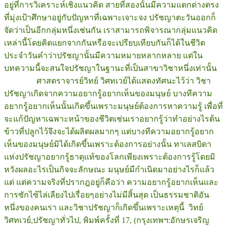
อยู่ที่การวิเคราะห์เชิงแนวคิด สายที่สองนั้นมีความแตกต่างตรง
ที่มุ่งเป้าศึกษาอยู่กับปัญหาที่เฉพาะเจาะจง ปรัชญาตะวันออกก็
จัดว่าเป็นอีกกลุ่มหนึ่งเช่นกัน เราสามารถพิจารณากลุ่มแนวคิด
เหล่านี้โดยคิดแยกจากกันหรือจะเปรียบเทียบกันก็ได้ในชีวิต
ประจำวันคำว่าปรัชญานั้นมีความหมายหลากหลาย แต่ใน
บทความนี้จะสนใจปรัชญาในฐานะที่เป็นสาขาวิชาหนึ่งเท่านั้น
ศาสตราจารย์วิทย์ วิศทเวย์ได้แสดงทัศนะไว้ว่า วิชา
ปรัชญาเกิดจากความอยากรู้อยากเห็นของมนุษย์ บางทีความ
อยากรู้อยากเห็นนั้นเกิดขึ้นเพราะมนุษย์ต้องการหาความรู้ เพื่อที่
จะแก้ปัญหาเฉพาะหน้าของชีวิตเช่นเราอยากรู้ว่าทำอย่างไรต้น
ข้าวที่ปลูกไว้จึงจะได้ผลิตผลมากๆ แต่บางทีความอยากรู้อยาก
เห็นของมนุษย์มิได้เกิดขึ้นเพราะต้องการอย่างนั้น ทาเลสบิดา
แห่งปรัชญาอยากรู้ธาตุแท้ของโลกเพียงเพราะต้องการรู้โดยมิ
หวังผลอะไรเป็นกิจจะลักษณะ มนุษย์มีกำเนิดมาอย่างไรก็แล้ว
แต่ แต่ความจริงที่ปรากฎอยู่ก็คือว่า ความอยากรู้อยากเห็นและ
การซักไซ้ไล่เลียงไปเรื่อยๆอย่างไม่มีสิ้นสุด เป็นธรรมชาติอัน
หนึ่งของคนเรา และวิชาปรัชญาก็เกิดขึ้นเพราะเหตุนี้ วิทย์
วิศทเวย์,ปรัชญาทั่วไป, พิมพ์ครั้งที่ 17, (กรุงเทพฯ:อักษรเจริญ