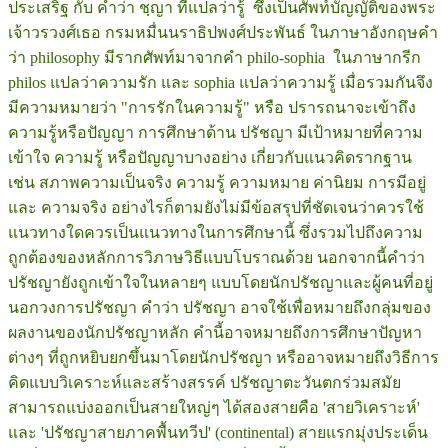
ประเสริฐ กับ คำว่า ชฺญา ที่แปลว่ารู้ ซึ่งเป็นศัพท์บัญญัติของพระ
เจ้าวรวงศ์เธอ กรมหมื่นนราธิปพงศ์ประพันธ์ ในภาษาอังกฤษคำ
ว่า philosophy มีรากศัพท์มาจากคำ philo-sophia ในภาษากรีก
philos แปลว่าความรัก และ sophia แปลว่าความรู้ เมื่อรวมกันจึง
มีความหมายว่า "การรักในความรู้" หรือ ปรารถนาจะเข้าถึง
ความรู้หรือปัญญา การศึกษาด้าน ปรัชญา มีเป้าหมายที่ความ
เข้าใจ ความรู้ หรือปัญญาบางอย่าง เกี่ยวกับแนวคิดรากฐาน
เช่น สภาพความเป็นจริง ความรู้ ความหมาย ค่านิยม การมีอยู่
และ ความจริง อย่างไรก็ตามยังไม่มีข้อสรุปที่ชัดเจนว่าควรใช้
แนวทางใดควรเป็นแนวทางในการศึกษานี้ ซึ่งรวมไปถึงความ
ถูกต้องของหลักการวิภาษวิธีแบบโบราณด้วย นอกจากนี้คำว่า
ปรัชญายังถูกเข้าใจในหลายๆ แบบโดยนักปรัชญาและผู้คนที่อยู่
นอกวงการปรัชญา คำว่า ปรัชญา อาจใช้เพื่อหมายถึงกลุ่มของ
ผลงานของนักปรัชญาหลัก คำนี้อาจหมายถึงการศึกษาปัญหา
ต่างๆ ที่ถูกหยิบยกขึ้นมาโดยนักปรัชญา หรืออาจหมายถึงวิธีการ
คิดแบบวิเคราะห์และสร้างสรรค์ ปรัชญาตะวันตกร่วมสมัย
สามารถแบ่งออกเป็นสายใหญ่ๆ ได้สองสายคือ 'สายวิเคราะห์'
และ 'ปรัชญาสายภาคพื้นทวีป' (continental) สายแรกมุ่งประเด็น