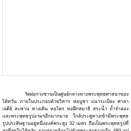
วัดฝอกวงชานเป็นศูนย์กลางทางพระพุทธศาสนาของ
ไต้หวัน ภายในประกอบด้วยวิหาร หอบูชา แนวระเบียง ศาลา
เจดีย์ สะพาน ทางเดิน หอไตร หอฝึกสมาธิ สระน้ำ ถ้ำจำลอง
และพระพุทธรูปงามๆอีกมากมาย ใกล้ประตูทางเข้ามีพระพุทธ
รูปประดิษฐานอยู่หนึ่งองค์พระสูง 32 เมตร ถือเป็นพระพุทธรูปที่
สูงที่สุดในไต้หวัน รอบๆรายล้อมไปด้วยพระสงสาวกอีก 480 รูป