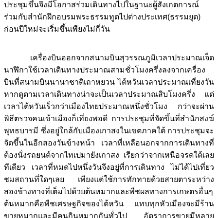
ประชุมขึ้นจึงมีโอกาสร่วมเดินทางไปในฐานะผู้สังเกตการณ์
ร่วมกับสำนักฝึกอบรมพระธรรมทูตไปต่างประเทศ(ธรรมยุต)
ก่อนปีใหม่จะเริ่มขึ้นเพียงไม่กี่วัน
เครื่องบินออกจากสนามบินสุวรรณภูมิเวลาประมาณเจ็ด
นาฬิกาใช้เวลาเดินทางประมาณสามชั่วโมงครึ่งลงจากเครื่อง
บินที่สนามบินนานาชาติเถาหยวน ไต้หวันเวลาประมาณเที่ยงวัน
หากดูตามเวลาเดินทางน่าจะเป็นเวลาประมาณสิบโมงครึ่ง แต่
เวลาไต้หวันเร็วกว่าเมืองไทยประมาณหนึ่งชั่วโมง กว่าจะผ่าน
พิธีตรวจคนเข้าเมืองก็เที่ยงพอดี การประชุมที่จัดขึ้นที่สำนักสงฆ์
พุทธบารมี ซึ่งอยู่ใกล้กับเมืองเกาสงในเขตภาคใต้ การประชุมจะ
จัดขึ้นในอีกสองวันข้างหน้า เวลาที่เหลือนอกจากการเดินทางที่
ต้องนั่งรถยนต์จากไทเปมายังเกาสง เรียกว่าจากเหนือจรดใต้เลย
ทีเดียว เวลาที่หมดไปหนึ่งวันจึงอยู่ที่การเดินทาง ไม่ได้ไปเที่ยว
ชมสถานที่ใดๆเลย เพียงแต่ใช้การทักทายด้วยสายตาระหว่าง
สองข้างทางที่เต็มไปด้วยต้นหมากและพืชผลทางการเกษตรอื่นๆ
ต้นหมากคือพืชเศรษฐกิจของไต้หวัน แทบทุกหัวเมืองจะมีร้าน
ขายหมากและมีคนกินหมากกันทั่วไป อัตราการขายมีหลาย