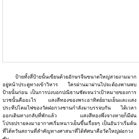
ป้ายทั้งสี่ป้ายนั้นเขียนด้วยอักษรจีนขนาดใหญ่สวยงามมาก
อยู่หน้าประตูทางเข้าวิหาร ใครผ่านมาผ่านไปจะต้องพานพบ
ป้ายนั้นก่อน เป็นการบ่งบอกปณิธานชัดเจนว่าเป้าหมายของการ
บวชนั้นคืออะไร แสงสีทองของพระอาทิตย์ยามเย็นและแสง
ประทีปโคมไฟของวัดฝอกวงซานกำลังมาบรรจบกัน ได้เวลา
ออกเดินทางกลับที่พักแล้ว แสงสีทองพึ่งจางหายก็มีฝน
โปรยปรายลงมาอากาศเริ่มหนาวเย็นขึ้นเรื่อยๆ เป็นอันว่าเริ่มต้น
ที่ไต้หวันสถานที่สำคัญทางศาสนาที่ได้ทัศนาคือวัดใหญ่ฝอกวง
ซัน