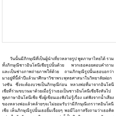
วันนั้นมีภิกษุณีที่เป็นผู้นำเที่ยวหลายรูป พูดภาษาไทยได้ รวม
ทั้งภิกษุณีชาวอินโดนีเชียรูปนั้นด้วย พวกเธอคอยตอบคำถาม
และเป็นช่างภาพถ่ายภาพให้ด้วย ถามภิกษุณีรูปนั้นเธอบอกว่า
มาอยู่ที่นี้ห้าปีแล้วมาศึกษาวิชาพระพุทธศาสนาในวิทยาลัยฝอก
วงซัน ซึ่งจะต้องบวชเป็นภิกษุณีก่อน หลวงพ่อที่มาจากอินโดนี
เชียที่ร่วมขบวนมาด้วยเมื่อรู้ว่าเธอเป็นชาวอินโดนีเชียจึงหันไป
พูดภาษาอินโดนีเชีย ซึ่งผู้เขียนเองฟังไม่รู้เรื่อง แต่ฟังจากน้ำเสียง
ของหลวงพ่อแล้วคล้ายๆจะไม่ยอมรับว่ามีภิกษุณีเถรวาทอินโดนี
เชีย เห็นภิกษุณีรูปนั้นเธอยิ้มเจื่อยๆ พอมีโอกาสจึงถามว่าเธอคิด