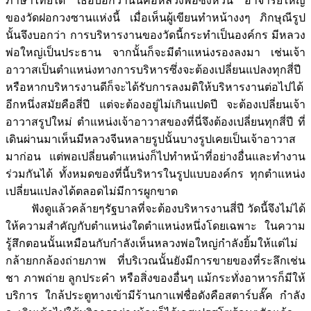
ภาษาไทยได้ เธอบอกว่านั่นคือหลวงพ่อซิงหวิน อาจารย์ใหญ่
ของวัดฝอกวงซานแห่งนี้ เมื่อเห็นผู้เขียนทำหน้างงๆ ภิกษุณีรูป
นั้นจึงบอกว่า การบริหารงานของวัดนี้กระทำเป็นองค์กร มีหลวง
พ่อใหญ่เป็นประธาน จากนั้นก็จะมีตำแหน่งรองลงมา เช่นเจ้า
อาวาสเป็นตำแหน่งทางการบริหารซึ่งจะต้องเปลี่ยนแปลงทุกสี่ปี
หรือหากบริหารงานดีก็จะได้รับการลงมติให้บริหารงานต่อไปได้
อีกหนึ่งสมัยคือสี่ปี แต่จะต้องอยู่ไม่เกินแปดปี จะต้องเปลี่ยนเจ้า
อาวาสรูปใหม่ ตำแหน่งเจ้าอาวาสของที่นี่จึงต้องเปลี่ยนทุกสี่ปี ที่
เดินผ่านมาเห็นมีหลวงจีนหลายรูปนั้นบางรูปเคยเป็นเจ้าอาวาส
มาก่อน แต่พอเปลี่ยนตำแหน่งก็ไปทำหน้าที่อย่างอื่นและทำงาน
ร่วมกันได้ ทั้งหมดของที่นี้บริหารในรูปแบบองค์กร ทุกตำแหน่ง
เปลี่ยนแปลงได้ตลอดไม่มีการผูกขาด
ฟังดูแล้วคล้ายๆรัฐบาลที่จะต้องบริหารงานสี่ปี วัดนี้จึงไม่ได้
ให้ความสำคัญกับตำแหน่งใดตำแหน่งหนึ่งโดยเฉพาะ ในความ
รู้สึกตอนนั้นเหมือนกับกำลังเห็นหลวงพ่อใหญ่กำลังยิ้มให้แต่ไม่
กล้ายกกล้องถ่ายภาพ ที่บริเวณนั้นยังมีการขายของที่ระลึกเช่น
ชา ภาพถ่าย ลูกประคำ หรือสิ่งของอื่นๆ แม้กระทั่งอาหารก็มีให้
บริการ ใกล้ประตูทางเข้ามีร้านกาแฟชื่อดังคือสตาร์บลั๊ค กำลัง