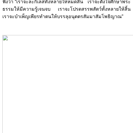
ฟังว่า “เราจะละกิเลสทั้งหลายให้หมดสิ้น เราจะตั้งใจศึกษาพระ
ธรรมให้มีความรู้เจนจบ เราจะโปรดสรรพสัตว์ทั้งหลายให้สิ้น
เราจะบำเพ็ญเพียรทำตนให้บรรลุอนุตตรสัมมาสัมโพธิญาณ”