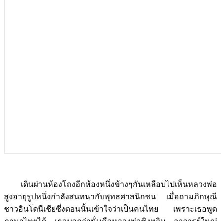
เดินผ่านห้องโถงอีกห้องหนึ่งข้างๆกันเหลือบไปเห็นหลวงพ่อ
สูงอายุรูปหนึ่งกำลังสนทนากับพุทธศาสนิกชน เมื่อถามภิกษุณี
ชาวอินโดนีเชียซึ่งตอนนั้นเข้าใจว่าเป็นคนไทย เพราะเธอพูด