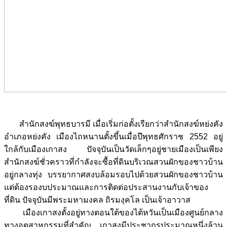
สำนักสงฆ์พุทธบารมี เมื่อเริ่มก่อตั้งเรียกว่าสำนักสงฆ์หย่งคัง
อำเภอหย่งคัง เมืองไถหนานตั้งขึ้นเมื่อปีพุทธศักราช 2552 อยู่
ใกล้กับเมืองเกาสง ปัจจุบันเป็นวัดเล็กๆอยู่ชายเมืองเป็นเพียง
สำนักสงฆ์ชั่วคราวที่กำลังจะซื้อที่ดินบริเวณสวนผักของชาวบ้าน
อยู่กลางทุ่ง บรรยากาศสงบล้อมรอบไปด้วยสวนผักของชาวบ้าน
แต่ต้องรองบประมาณและการติดต่อประสานงานกับเจ้าของ
ที่ดิน ปัจจุบันมีพระมหามงคล ถิรมงฺคโล เป็นเจ้าอาวาส
เมืองเกาสงตั้งอยู่ทางตอนใต้ของไต้หวันเป็นเมืองศูนย์กลาง
ทางอุตสาหกรรมที่สำคัญ เกาสงมีประชากรประมาณหนึ่งล้าน