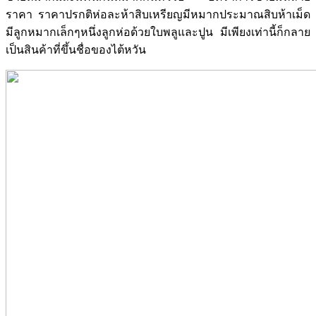
ราคา ราคาปรกติห่อละห้าสิบเหรียญมีหมากประมาณสิบห้าเม็ด
มีลูกหมากเล็กๆหนึ่งลูกห่อด้วยใบพลูและปูน มีเพียงเท่านี้ก็กลาย
เป็นสินค้าที่ขึ้นชื่อของไต้หวัน