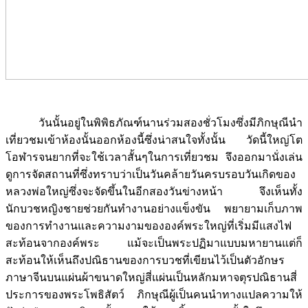
วันนั้นอยู่ในพิพิธภัณฑ์นานร่วมสองชั่วโมงซึ่งมีภิกษุณีนำ
เที่ยวชมเข้าห้องนั้นออกห้องนี้ซึ่งน่าสนใจทั้งนั้น วัดนี้ใหญ่โต
โอฬารจนยากที่จะใช้เวลาสั้นๆในการเที่ยวชม จึงออกมานั่งเล่น
ดูการจัดสถานที่ซึ่งทราบว่าเป็นวันคล้ายวันครบรอบวันเกิดของ
หลวงพ่อใหญ่ซึ่งจะจัดขึ้นในอีกสองวันข่างหน้า จึงเห็นทั้ง
นักบวชหญิงชายช่วยกันทำงานอย่างแข็งขัน พยายามเก็บภาพ
ของการทำงานและความงามขององค์พระใหญ่ที่เริ่มมีแสงไฟ
สะท้อนจากองค์พระ แม้จะเป็นพระปฏิมาแบบมหายานแต่ก็
สะท้อนให้เห็นถึงปณิธานของการบวชที่เขียนไว้เป็นตัวอักษร
ภาษาจีนบนแผ่นผ้าขนาดใหญ่สี่แผ่นเป็นหลักมหาจตุรปณิธานสี่
ประการของพระโพธิสัตว์ ภิกษุณีผู้เป็นคนนำทางแปลความให้