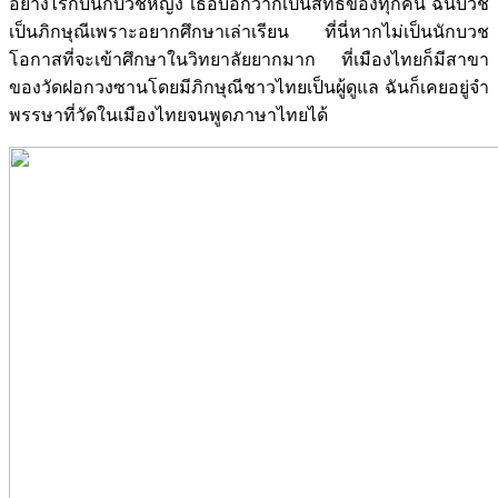
อย่างไรกับนักบวชหญิง เธอบอกว่าก็เป็นสิทธิของทุกคน ฉันบวช
เป็นภิกษุณีเพราะอยากศึกษาเล่าเรียน ที่นี่หากไม่เป็นนักบวช
โอกาสที่จะเข้าศึกษาในวิทยาลัยยากมาก ที่เมืองไทยก็มีสาขา
ของวัดฝอกวงซานโดยมีภิกษุณีชาวไทยเป็นผู้ดูแล ฉันก็เคยอยู่จำ
พรรษาที่วัดในเมืองไทยจนพูดภาษาไทยได้