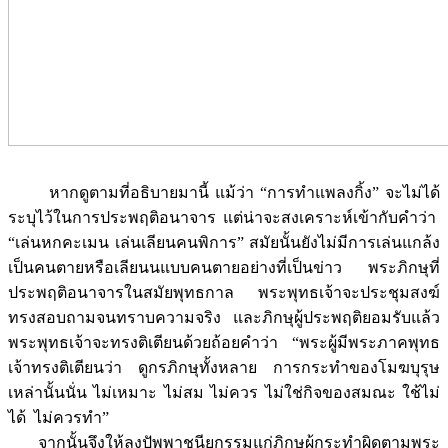
หากดูตามที่อธิบายมานี้ แม้ว่า “การทำแพลงกิ้ง” จะไม่ได้
ระบุไว้ในการประพฤติอนาจาร แต่น่าจะสงเคราะห์เข้ากับคำว่า
“เล่นหกคะเมน เล่นเลียนคนพิการ” สมัยนั้นยังไม่มีการเล่นแกล้ง
เป็นคนตายหรือเลียนนแบบคนตายอย่างที่เป็นข่าว พระภิกษุที่
ประพฤติอนาจารในสมัยพุทธกาล พระพุทธเจ้าจะประชุมสงฆ์
ทรงสอบถามจนทราบความจริง และภิกษุผู้ประพฤติยอมรับแล้ว
พระพุทธเจ้าจะทรงติเตียนด้วยถ้อยคำว่า “พระผู้มีพระภาคพุทธ
เจ้าทรงติเตียนว่า ดูกรภิกษุทั้งหลาย การกระทำของโมฆบุรุษ
เหล่านั้นนั่น ไม่เหมาะ ไม่สม ไม่ควร ไม่ใช่กิจของสมณะ ใช้ไม่
ได้ ไม่ควรทำ”
จากนั้นจึงให้ลงปัพพาชนียกรรมแก่ภิกษุผู้กระทำผิดตามพระ