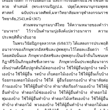
เล่นอย่างเด็ก การร้อยดอกไม้ และการเรียนดิรัจแนวิชาเช่นทาย
หวย ทำเสน่ห์ (พระธรรมปิฎ(ป.อ. ปยุตฺโต,พจนานุกรมพุทธ
ศาสตร์ ฉบับประมวลศัพท์,มหาวิทยาลัยมหาจุฬาลงกรณราช
วิทยาลัย,2543,หน้า367)
ส่วนพจนานุกรมบาลีไทย ให้ความหมายของคำว่า
“อนาจาร” ไว้ว่าเป็นคำนามปุงลิงค์แปลว่าอนาจาร ความ
ประพฤติที่น่าอับอาย
ในพระวินัยปิฎกจุลลวรรค (6/84/37) ได้แสดงการประพฤติ
อนาจารของภิกษุพวกอัสสชิและปุพพสุกะไว้โดยละเอียดว่า “ก็
โดยสมัยนั้นแล ภิกษุพวกอัสสชิและปุพพสุกะเป็นเจ้าถิ่นในชนบท
กิฏาคีรีเป็นภิกษุอลัชชีเลวทราม ภิกษุพวกนั้นประพฤติอนาจาร
เห็นปานดังนี้คือปลูกต้นไม้ดอกเองบ้าง ใช้ให้ผู้อื่นปลูกบ้าง รดน้ำ
เองบ้าง ใช้ให้ผู้อื่น รดบ้าง เก็บดอกไม้เองบ้าง ใช้ให้ผู้อื่นเก็บบ้าง
ร้อยกรองดอกไม้เองบ้าง ใช้ให้ ผู้อื่นร้อยกรองบ้าง ทำมาลัยต่อ
ก้านเองบ้าง ใช้ให้ผู้อื่นทำบ้าง ทำมาลัยเรียงก้านเองบ้าง ใช้ให้ผู้
อื่นทำบ้าง ทำดอกไม้ช่อเองบ้าง ใช้ให้ผู้อื่นทำบ้าง ทำดอกไม้
พุ่มเองบ้าง ใช้ให้ผู้อื่นทำบ้าง ทำดอกไม้เทริดเองบ้าง ใช้ให้ผู้อื่น
ทำบ้าง ทำดอกไม้ พวงเองบ้าง ใช้ให้ผู้อื่นทำบ้าง ทำดอกไม้แผง