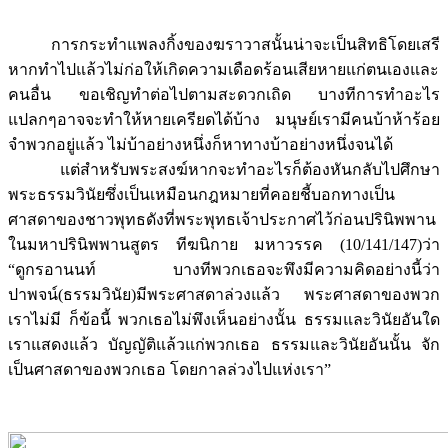
การกระทำแพลงกิ้งของฆราวาสนั้นน่าจะเป็นสิทธิโดยเสรี
หากทำไปแล้วไม่ก่อให้เกิดความเดือดร้อนเสียหายแก่ตนเองและ
คนอื่น ขอเชิญทำต่อไปตามสะดวกเถิด บางทีการทำอะไร
แปลกๆอาจจะทำให้หายเครียดได้บ้าง มนุษย์เรามีคนบ้าห้าร้อย
จำพวกอยู่แล้ว ไม่บ้าอย่างหนึ่งก็หาทางบ้าอย่างหนึ่งจนได้
แต่สำหรับพระสงฆ์หากจะทำอะไรก็ต้องหันกลับไปศึกษา
พระธรรมวินัยซึ่งเป็นเหมือนกฎหมายที่คอยชี้บอกทางเป็น
ศาสดาของชาวพุทธดังที่พระพุทธเจ้าประกาศไว้ก่อนปรินิพพาน
ในมหาปรินิพพานสูตร ทีฆนิกาย มหาวรรค (10/141/147)ว่า
“ดูกรอานนท์ บางทีพวกเธอจะพึงมีความคิดอย่างนี้ว่า
ปาพจน์(ธรรมวินัย)มีพระศาสดาล่วงแล้ว พระศาสดาของพวก
เราไม่มี ก็ข้อนี้ พวกเธอไม่พึงเห็นอย่างนั้น ธรรมและวินัยอันใด
เราแสดงแล้ว บัญญัติแล้วแก่พวกเธอ ธรรมและวินัยอันนั้น จัก
เป็นศาสดาของพวกเธอ โดยกาลล่วงไปแห่งเรา”