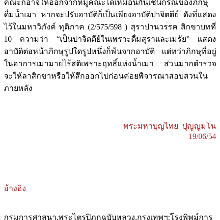
คณะก็อาจให้ออกจากหมู่คณะได้เหมือนกันเช่นกรณีของภิกษุ
ดื่มน้ำเมา หากจะปรับอาบัติก็เป็นเพียงอาบัติปาจิตตีย์ ดังที่แสดง
ไว้ในมหาวิภังค์ ทุติภาค (2/575/598 ) สุราปานวรรค สิกขาบทที่
10 ความว่า “เป็นปาจิตตีย์ในเพราะดื่มสุราและเมรัย” แสดง
อาบัติต่อหน้าภิกษุรูปใดรูปหนึ่งก็พ้นจากอาบัติ แต่ทว่าภิกษุที่อยู่
ในอาการเมามายไร้สติเพราะฤทธิ์แห่งน้ำเมา ส่วนมากตำรวจ
จะให้ลาสิกขาหรือให้สึกออกไปก่อนค่อยพิจารณาสอบสวนใน
ภายหลัง
พระมหาบุญไทย ปุญญมโน
19/06/54
อ้างอิง
กรมการศาสนา,พระไตรปิฎกฉบับหลวง,กรุงเทพฯ:โรงพิพม์การ