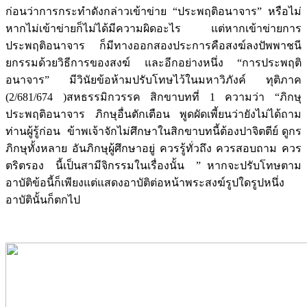
ก่อนว่าการกระทำดังกล่าวเข้าข่าย “ประพฤติอนาจาร” หรือไม่
หากไม่เข้าข่ายก็ไม่ได้มีความผิดอะไร แต่หากเข้าข่ายการ
ประพฤติอนาจาร ก็มีทางออกสองประการคือสงฆ์ลงปัพพาชนี
ยกรรมด้วยวิธีการของสงฆ์ และอีกอย่างหนึ่ง “การประพฤติ
อนาจาร” มีวินัยข้อห้ามปรับโทษไว้ในมหาวิภังค์ ทุติภาค
(2/681/674 )สหธรรมิกวรรค สิกขาบทที่ 1 ความว่า “ภิกษุ
ประพฤติอนาจาร ภิกษุอื่นตักเตือน พูดผัดเพี้ยนว่ายังไม่ได้ถาม
ท่านผู้รู้ก่อน ข้าพเจ้าจักไม่ศึกษาในสิกขาบทนี้ต้องปาจิตตีย์ ดูกร
ภิกษุทั้งหลาย อันภิกษุผู้ศึกษาอยู่ ควรรู้ทั่วถึง ควรสอบถาม ควร
ตริตรอง นี้เป็นสามีจิกรรมในเรื่องนั้น ” หากจะปรับโทษตาม
อาบัติข้อนี้ก็เพียงแต่แสดงอาบัติต่อหน้าพระสงฆ์รูปใดรูปหนึ่ง
อาบัตินั้นก็ตกไป