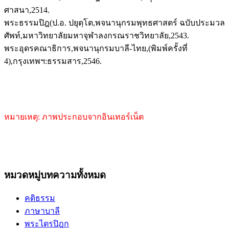
ศาสนา,2514.
พระธรรมปิฎ(ป.อ. ปยุตฺโต,พจนานุกรมพุทธศาสตร์ ฉบับประมวล
ศัพท์,มหาวิทยาลัยมหาจุฬาลงกรณราชวิทยาลัย,2543.
พระอุดรคณาธิการ,พจนานุกรมบาลี-ไทย,(พิมพ์ครั้งที่
4),กรุงเทพฯ:ธรรมสาร,2546.
หมายเหตุ: ภาพประกอบจากอินเทอร์เน็ต
หมวดหมู่บทความทั้งหมด
คติธรรม
ภาษาบาลี
พระไตรปิฎก