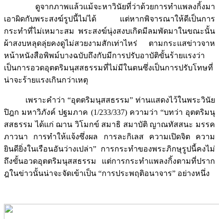
ดูจากภาพแล้วแม้จะหาวินัยที่ว่าด้วยการทำแพลงกิ้งมา
เอาผิดกับพระสงฆ์รูปนี้ไม่ได้ แต่หากพิจารณาให้ดีเป็นการ
กระทำที่ไม่เหมาะสม พระสงฆ์นุ่งสงบเกิดมีลมพัดมาในขณะนั้น
ผ้าสงบหลุดลุ่ยคงดูไม่สวยงามสักเท่าไหร่ ตามกระแสข่าวจาห
หน้าหนังสือพิพม์บางฉบับถึงกับมีการปรับอาบัติขั้นร้ายแรงว่า
เป็นการอวดอุตตริมนุสสธรรมที่ไม่มีในตนซึ่งเป็นการปรับโทษที่
น่าจะร้ายแรงเกินกว่าเหตุ
เพราะคำว่า “อุตตริมนุสสธรรม” ท่านแสดงไว้ในพระวินัย
ปิฎก มหาวิภังค์ ปฐมภาค (1/233/337) ความว่า “บทว่า อุตตริมนุ
สสธรรม ได้แก่ ฌาน วิโมกข์ สมาธิ สมาบัติ ญาณทัสสนะ มรรค
ภาวนา การทำให้แจ้งซึ่งผล การละกิเลส ความเปิดจิต ความ
ยินดียิ่งในเรือนอันว่างเปล่า” การกระทำของพระภิกษุรูปนี้คงไม่
ถึงขั้นอวดอุตตริมนุสสธรรม แต่การกระทำแพลงกิ้งตามที่ปราก
ฎในข่าวนั้นน่าจะจัดเข้าเป็น “การประพฤติอนาจาร” อย่างหนึ่ง