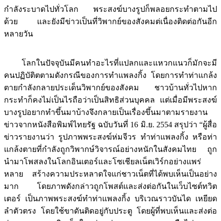
กำลังระบาดไปทั่วโลก พระสงฆ์บางรูปก็พลอยกระทำตามไป
ด้วย และยังมีข่าวเป็นที่วิพากย์ของสังคมต่เนื่องติดต่อกันอีก
หลายวัน
โลกในปัจจุบันมีคนทำอะไรที่แปลกและแหวกแนวก็มักจะมี
คนปฏิบัติตตามดังกรณีของการทำแพลงกิ้ง โดยการทำท่าแกล้ง
ตายกำลังกลายประเด็นวิพากย์ของสังคม ชาวบ้านทั่วไปหาก
กระทำก็คงไม่เป็นไรถือว่าเป็นสิทธิส่วนบุคคล แต่เมื่อมีพระสงฆ์
บางรูปอยากทำขึ้นมาบ้างจึงกลายเป็นเรื่องขึ้นมาตามรายงาน
ข่าวจากหนังสือพิมพ์ไทยรัฐ ฉบับวันที่ 16 มิ.ย. 2554 สรุปว่า “ผู้สื่อ
ข่าวรายงานว่า รูปภาพพระสงฆ์ห่มจีวร ทำท่าแพลงกิ้ง หรือท่า
แกล้งตายที่กำลังถูกวิพากษ์วิจารณ์อย่างหนักในสังคมไทย ถูก
นำมาโพสลงในโลกอินเตอร์และโซเชียลเน็ตเวิร์กอย่างแพร่
หลาย สร้างความประหลาดใจแก่ชาวเน็ตที่ได้พบเห็นเป็นอย่าง
มาก โดยภาพดังกล่าวถูกโพสต์และส่งต่อกันในเว็บไซต์ทวิต
เตอร์ เป็นภาพพระสงฆ์ทำท่าแพลงกิ้ง บริเวณราวบันได เหยียด
ลำตัวตรง โดยใช้ขาดันติดอยู่กับประตู โดยผู้ที่พบเห็นและส่งต่อ