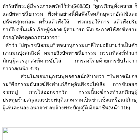
ดำรัสที่พระผู้มีพระภาคตรัสไว้ว่า(6/88/35) “ดูกรภิกษุทั้งหลาย ก็
แลปัพพาชนียกรรม พึงทำอย่างนี้คือพึงโจทภิกษุพวกอัสสชิและ
ปุนัพพสุกะก่อน ครั้นแล้วพึงให้ พวกเธอให้การ แล้วพึงปรับ
อาบัติ ครั้นแล้ว ภิกษุผู้ฉลาด ผู้สามารถ พึงประกาศให้สงฆ์ทราบ
ด้วยญัตติจตุตถกรรมวาจา”
คำว่า “ปพฺพาชนิยกมฺม” พจนานุกรรมบาลีไทยอธิบายว่าเป็นคำ
นานมนปุงสกลิงค์ หมายถึงปัพพาชนียกรรม กรรมที่สงฆ์ทำแก่
ภิกษุผู้ควรถูกสงฆ์ควรขับไล่ การลงโทษด้วยการขับไล่จาก
อาวาส(หน้า 329)
ส่วนในพจนานุกรมพุทธศาสน์อธิบายว่า “ปัพพาชนียกร
รม”คือกรรมอันสงฆ์พึงทำแก่ภิกษุอันพึงจะไล่เสีย การขับออก
จากหมู่ การไล่ออกจากวัด กรรมนี้สงฆ์กระทำแก่ภิกษุผู้
ประทุษร้ายสกุลและประพฤติเลวทรามเป็นข่าวเซ็งแหรือแก่ภิกษุ
ผู้เล่นคะนอง อนาจาร ลบล้างพระบัญญัติ มิจฉาชีพ(หน้า 116)