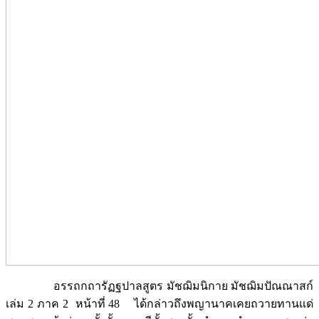
อรรถกถารัฏฐปาลสูตร มัชฌิมนิกาย มัชฌิมปัณณาสก์
เล่ม 2 ภาค 2 หน้าที่ 48 ได้กล่าวถึงพญานาคเคยถวายทานแด่