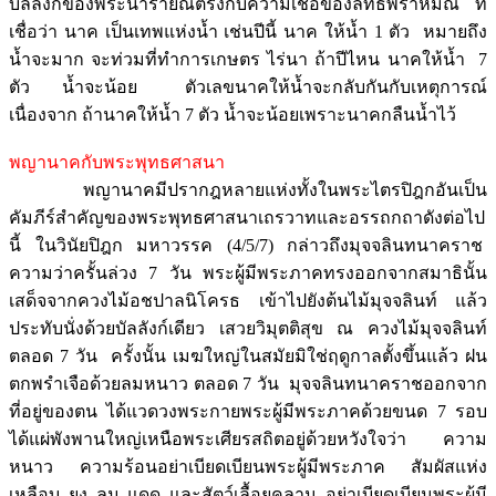
บัลลังก์ของพระนารายณ์ตรงกับความเชื่อของลัทธิพราหมณ์ ที่
เชื่อว่า นาค เป็นเทพแห่งน้ำ เช่นปีนี้ นาค ให้น้ำ 1 ตัว หมายถึง
น้ำจะมาก จะท่วมที่ทำการเกษตร ไร่นา ถ้าปีไหน นาคให้น้ำ 7
ตัว น้ำจะน้อย ตัวเลขนาคให้น้ำจะกลับกันกับเหตุการณ์
เนื่องจาก ถ้านาคให้น้ำ 7 ตัว น้ำจะน้อยเพราะนาคกลืนน้ำไว้
พญานาคกับพระพุทธศาสนา
พญานาคมีปรากฎหลายแห่งทั้งในพระไตรปิฎกอันเป็น
คัมภีร์สำคัญของพระพุทธศาสนาเถรวาทและอรรถกถาดังต่อไป
นี้ ในวินัยปิฎก มหาวรรค (4/5/7) กล่าวถึงมุจจลินทนาคราช
ความว่าครั้นล่วง 7 วัน พระผู้มีพระภาคทรงออกจากสมาธินั้น
เสด็จจากควงไม้อชปาลนิโครธ เข้าไปยังต้นไม้มุจจลินท์ แล้ว
ประทับนั่งด้วยบัลลังก์เดียว เสวยวิมุตติสุข ณ ควงไม้มุจจลินท์
ตลอด 7 วัน ครั้งนั้น เมฆใหญ่ในสมัยมิใช่ฤดูกาลตั้งขึ้นแล้ว ฝน
ตกพรำเจือด้วยลมหนาว ตลอด 7 วัน มุจจลินทนาคราชออกจาก
ที่อยู่ของตน ได้แวดวงพระกายพระผู้มีพระภาคด้วยขนด 7 รอบ
ได้แผ่พังพานใหญ่เหนือพระเศียรสถิตอยู่ด้วยหวังใจว่า ความ
หนาว ความร้อนอย่าเบียดเบียนพระผู้มีพระภาค สัมผัสแห่ง
เหลือบ ยุง ลม แดด และสัตว์เลื้อยคลาน อย่าเบียดเบียนพระผู้มี