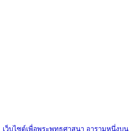
เว็บไซต์เพื่อพระพุทธศาสนา อารามหนึ่งบน