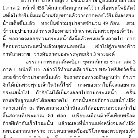
อรรถกถาปาสราสิสูตร มัชฌิมนิกาย มูลปัณณาสก์ เล่ม
1 ภาค 2 หน้าที่ 456 ได้กล่าวถึงพญานาคไว้ว่า เมื่อพระโพธิสัตว์
เสด็จไปยังริมฝั่งแม่น้ำเนรัญชราแล้ววางถาดทองไว้ริมฝั่งลงสรง
น้ำเสด็จขึ้นแล้ว ทรงปั้นข้าวมธุปายาสจำนวน 49 ก้อน เสวย
ข้าวมธุปายาสแล้วทรงเสี่ยงทายว่าถ้าเราจะเป็นพระพุทธเจ้าวัน
นี้ ขอถาดจงลอยทวนกระแสน้ำดังนี้แล้วทรงเหวี่ยงถาดไป ถาด
ก็ลอยทวนกระแสน้ำแล้วหยุดหน่อยหนึ่ง เข้าไปสู่ภพของท้าว
กาฬนาคราช วางทับถาดของพระพุทธเจ้า 3 พระองค์
อรรถกถาพระสุตตันตปิฎก ขุททกนิกาย ชาดก เล่ม 3
ภาค 1 หน้าที่ 115 กล่าวไว้ทำนองเดียวกันว่า พระโพธิสัตว์ครั้น
เสวยข้าวข้าวปายาสนั้นแล้ว จับถาดทองทรงอธิษฐานว่า ถ้าเรา
จักได้เป็นพระพุทธเจ้าในวันนี้ไซร้ ถาดของเราใบนี้จงลอยทวน
กระแสน้ำไป ถ้าจักไม่ได้เป็นจงลอยไปตามกระแสน้ำ ครั้น
ทรงอธิษฐานแล้วได้ลอยถาดไป ถาดนั้นลอยตัดกระแสน้ำไปถึง
กลางแม่น้ำ ณ ที่ตรงกลางแม่น้ำนั่นแลได้ลอยทวนกระแสน้ำไป
สิ้นสถานที่ประมาณ 80 ศอก เปรียบเหมือนม้าซึ่งเพียบพร้อม
ด้วยฝีเท้าอันเร็วไวฉะนั้น แล้วจมลงที่น้ำวนแห่งหนึ่งจมลงไปถึง
ภพของกาลนาคราช กระทบถาดเครื่องบริโภคของพระพุทธเจ้า