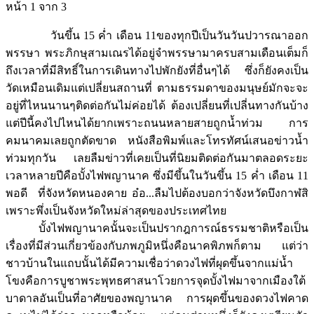
หน้า 1 จาก 3
วันขึ้น 15 ค่ำ เดือน 11ของทุกปีเป็นวันวันปวารณาออก
พรรษา พระภิกษุสามเณรได้อยู่จำพรรษามาครบสามเดือนเต็มก็
ถึงเวลาที่มีสิทธิ์ในการเดินทางไปพักยังที่อื่นๆได้ ซึ่งก็ยังคงเป็น
วัดเหมือนเดิมแต่เปลี่ยนสถานที่ ตามธรรมดาของมนุษย์มักจะจะ
อยู่ที่ไหนนานๆติดต่อกันไม่ค่อยได้ ต้องเปลี่ยนที่เปลี่นทางกันบ้าง
แต่ปีนี้คงไปไหนได้ยากเพราะถนนหลายสายถูกน้ำท่วม การ
คมนาคมเลยถูกตัดขาด หนังสือพิมพ์และโทรทัศน์เสนอข่าวน้ำ
ท่วมทุกวัน เลยลืมข่าวที่เคยเป็นที่นิยมติดต่อกันมาตลอดระยะ
เวลาหลายปีคือบั้งไฟพญานาค ซึ่งมีขึ้นในวันขึ้น 15 ค่ำ เดือน 11
พอดี ที่จังหวัดหนองคาย อ๋อ...ลืมไปต้องบอกว่าจังหวัดบึงกาฬสิ
เพราะพึ่งเป็นจังหวัดใหม่ล่าสุดของประเทศไทย
บั้งไฟพญานาคนั้นจะเป็นปรากฎการณ์ธรรมชาติหรือเป็น
เรื่องที่มีส่วนเกี่ยวข้องกับภพภูมิหนึ่งคือนาคพิภพก็ตาม แต่ว่า
ชาวบ้านในแถบนั้นได้มีความเชื่อว่าดวงไฟที่ผุดขึ้นจากแม่น้ำ
โขงคือการบูชาพระพุทธศาสนาโวยการจุดบั้งไฟมาจากเมืองใต้
บาดาลอันเป็นที่อาศัยของพญานาค การผุดขึ้นของดวงไฟคาด