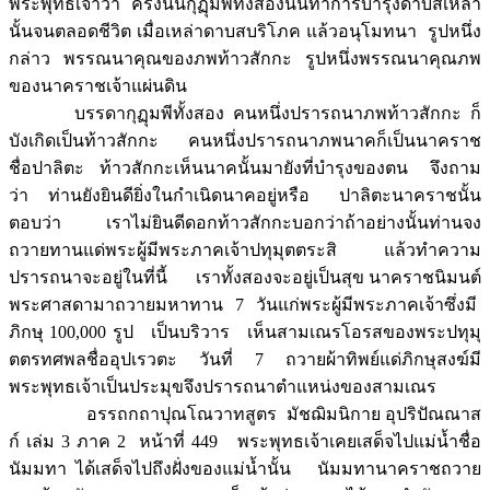
พระพุทธเจ้าว่า ครั้งนั้นกุฏุมพีทั้งสองนั้นทำการบำรุงดาบสเหล่า
นั้นจนตลอดชีวิต เมื่อเหล่าดาบสบริโภค แล้วอนุโมทนา รูปหนึ่ง
กล่าว พรรณนาคุณของภพท้าวสักกะ รูปหนึ่งพรรณนาคุณภพ
ของนาคราชเจ้าแผ่นดิน
บรรดากุฏุมพีทั้งสอง คนหนึ่งปรารถนาภพท้าวสักกะ ก็
บังเกิดเป็นท้าวสักกะ คนหนึ่งปรารถนาภพนาคก็เป็นนาคราช
ชื่อปาลิตะ ท้าวสักกะเห็นนาคนั้นมายังที่บำรุงของตน จึงถาม
ว่า ท่านยังยินดียิ่งในกำเนิดนาคอยู่หรือ ปาลิตะนาคราชนั้น
ตอบว่า เราไม่ยินดีดอกท้าวสักกะบอกว่าถ้าอย่างนั้นท่านจง
ถวายทานแด่พระผู้มีพระภาคเจ้าปทุมุตตระสิ แล้วทำความ
ปรารถนาจะอยู่ในที่นี้ เราทั้งสองจะอยู่เป็นสุข นาคราชนิมนต์
พระศาสดามาถวายมหาทาน 7 วันแก่พระผู้มีพระภาคเจ้าซึ่งมี
ภิกษุ 100,000 รูป เป็นบริวาร เห็นสามเณรโอรสของพระปทุมุ
ตตรทศพลชื่ออุปเรวตะ วันที่ 7 ถวายผ้าทิพย์แด่ภิกษุสงฆ์มี
พระพุทธเจ้าเป็นประมุขจึงปรารถนาตำแหน่งของสามเณร
อรรถกถาปุณโณวาทสูตร มัชฌิมนิกาย อุปริปัณณาส
ก์ เล่ม 3 ภาค 2 หน้าที่ 449 พระพุทธเจ้าเคยเสด็จไปแม่น้ำชื่อ
นัมมทา ได้เสด็จไปถึงฝั่งของแม่น้ำนั้น นัมมทานาคราชถวาย