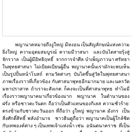
พญานาคหมายถึงงูใหญ่ มีหงอน เป็นสัญลักษณ์แห่งความ
ยิ่งใหญ่ ความอุดมสมบูรณ์ ความมีวาสนา และบันไดสายรุ้งสู่
จักรวาล เป็นผู้มีอิทธิฤทธิ์ จากการจำศีล บำเพ็ญภาวนา ศรัทธา
ในพุทธศาสนา ไม่เบียดเบียนผู้อื่น พญานาคนั้นเรามักจะพบเห็น
เป็นรูปปั้นหน้าโบสถ์ ตามวัดต่างๆ บันไดขึ้นสู่วัดในพุทธศาสนา
ภาพเรื่องราวที่เกี่ยวข้อง กับศาสนาพุทธอีกมากมาย และนครวัด
มหาปราสาท ถ้าเราจะสังเกต ก็คงจะเป็นที่ศาสนาพุทธ ทำไมมี
เรื่องราวพญานาคมาเกี่ยวข้องมาก พญานาค ในตำนานของ
ฝรั่ง หรือชาวตะวันตก ถือว่าเป็นตัวแทนของกิเลส ความชั่วร้าย
ตรงข้ามกับชาวตะวันออก ที่ถือว่า งูใหญ่ พญานาค มังกร เป็น
สิ่งศักดิ์สิทธิ์ พลังอำนาจ ชาวฮินดูถือว่า พญานาคเป็นผู้ใกล้ชิด
กับเทพองค์ต่าง ๆ เป็นเทพเจ้าแห่งน้ำ เช่น อนันตนาคราช ที่เป็น