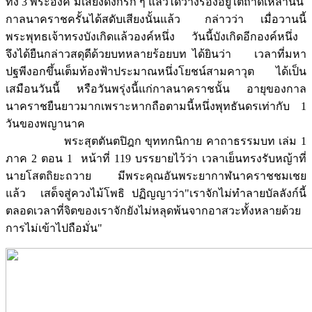
ทั้ง 3 พระองค์ มีเสียงดังกริ๊ก ๆ แล้วได้วางรองอยู่ใต้ถาดเหล่านั้น
กาลนาคราชครั้นได้สดับเสียงนั้นแล้ว กล่าวว่า เมื่อวานนี้
พระพุทธเจ้าทรงบังเกิดแล้วองค์หนึ่ง วันนี้บังเกิดอีกองค์หนึ่ง
จึงได้ยืนกล่าวสดุดีด้วยบทหลายร้อยบท ได้ยินว่า เวลาที่มหา
ปฐพีงอกขึ้นเต็มท้องฟ้าประมาณหนึ่งโยชน์สามคาวุต ได้เป็น
เสมือนวันนี้ หรือวันพรุ่งนี้แก่กาลนาคราชนั้น อายุของกาล
นาคราชยืนยาวมากเพราะหากถือตามนี้หนึ่งพุทธันดรเท่ากับ 1
วันของพญานาค
พระสุตตันตปิฎก ขุททกนิกาย คาถาธรรมบท เล่ม 1
ภาค 2 ตอน 1 หน้าที่ 119 บรรยายไว้ว่า เวลาเย็นทรงรับหญ้าที่
นายโสตถิยะถวาย มีพระคุณอันพระยากาฬนาคราชชมเชย
แล้ว เสด็จสู่ควงไม้โพธิ ปฏิญญาว่า"เราจักไม่ทำลายบัลลังก์นี้
ตลอดเวลาที่จิตของเราจักยังไม่หลุดพ้นจากอาสวะทั้งหลายด้วย
การไม่เข้าไปถือมั่น"