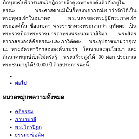
ภิกษุสงฆ์บริวารแสนโกฎิถวายผ้าคู่เฉพาะองค์แล้วตั้งอยู่ใน
สรณะ พระศาสดาแม้นั้นก็ทรงพยากรณ์เขาว่าจักได้เป็น
พระพุทธเจ้าในอนาคต พระนครของพระผู้มีพระภาคเจ้า
พระองค์นั้น ชื่อเมขลา พระราชาทรงพระนามว่า สุทัตตะ เป็น
พระราชบิดาพระราชมารดาทรงพระนามว่าสิริมา พระอัคร
สาวกสององค์คือสรณะและภาวิตัตตะ พระอุปราชนามว่าอุเท
นะ พระอัครสาวิกาสององค์นามว่า โสณาและอุปโสณา และ
ต้นนาคพฤกษ์เป็นไม้ตรัสรู้ พระสรีระสูงได้ 90 ศอก ประมาณ
พระชนมายุได้ 90,000 ปี ด้วยประการฉะนี้
ต่อไป
หมวดหมู่บทความทั้งหมด
คติธรรม
ภาษาบาลี
พระไตรปิฎก
ธรรมะ/ข้อคิด