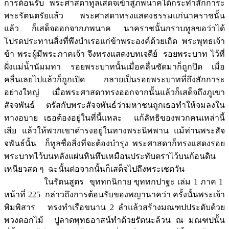
การต้อนรับ พระศาสดาทูลเสด็จเข้าสู่ภพนาคได้กระทำสักการะ
พระรัตนตรัยแล้ว พระศาสดาทรงแสดงธรรมแก่นาคราชนั้น
แล้ว ก็เสด็จออกจากภพนาค นาคราชนั้นกราบทูลขอว่าได้
โปรดประทานสิ่งที่พึงบำเรอแก่ข้าพระองค์ด้วยเถิด พระพุทธเจ้า
ข้า พระผู้มีพระภาคเจ้า จึงทรงแสดงบทเจดีย์ รอยพระบาท ไว้ที่
ฝั่งแม่น้ำนัมมทา รอยพระบาทนั้นเมื่อคลื่นซัดมาก็ถูกปิด เมื่อ
คลื่นเลยไปแล้วก็ถูกเปิด กลายเป็นรอยพระบาทที่ถึงสักการะ
อย่างใหญ่ เมื่อพระศาสดาทรงออกจากนั้นแล้วก็เสด็จถึงภูเขา
สัจจพันธ์ ตรัสกับพระสัจจพันธ์ว่ามหาชนถูกเธอทำให้จมลงใน
ทางอบาย เธอต้องอยู่ในที่นี้แหละ แก้ลัทธิของพวกคนเหล่านี้
เสีย แล้วให้พวกเขาดำรงอยู่ในทางพระนิพพาน แม้ท่านพระสัจ
จพันธ์นั้น ก็ทูลชื่อสิ่งที่จะต้องบำรุง พระศาสดาก็ทรงแสดงรอย
พระบาทไว้บนหลังแผ่นหินทึบเหมือนประทับตราไว้บนก้อนดิน
เหนียวสด ๆ ฉะนั้นต่อจากนั้นก็เสด็จไปถึงพระเชตวัน
ในรัตนสูตร ขุททกนิกาย ขุททกปาฐะ เล่ม 1 ภาค 1
หน้าที่ 225 กล่าวถึงการต้อนรับของพญานาคว่า ครั้งนั้นพระเจ้า
พิมพิสาร ทรงทำเรือขนาน 2 ลำแล้วสร้างมณฑปประดับด้วย
พวงดอกไม้ ปูลาดพุทธอาสน์ทำด้วยรัตนะล้วน ณ มณฑปนั้น