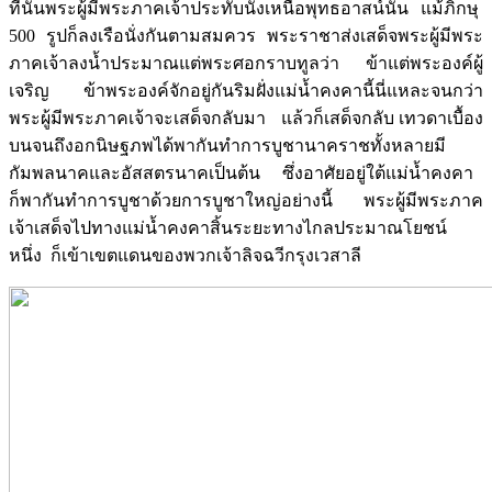
ที่นั้นพระผู้มีพระภาคเจ้าประทับนั่งเหนือพุทธอาสน์นั้น แม้ภิกษุ
500 รูปก็ลงเรือนั่งกันตามสมควร พระราชาส่งเสด็จพระผู้มีพระ
ภาคเจ้าลงน้ำประมาณแต่พระศอกราบทูลว่า ข้าแต่พระองค์ผู้
เจริญ ข้าพระองค์จักอยู่กันริมฝั่งแม่น้ำคงคานี้นี่แหละจนกว่า
พระผู้มีพระภาคเจ้าจะเสด็จกลับมา แล้วก็เสด็จกลับ เทวดาเบื้อง
บนจนถึงอกนิษฐภพได้พากันทำการบูชานาคราชทั้งหลายมี
กัมพลนาคและอัสสตรนาคเป็นต้น ซึ่งอาศัยอยู่ใต้แม่น้ำคงคา
ก็พากันทำการบูชาด้วยการบูชาใหญ่อย่างนี้ พระผู้มีพระภาค
เจ้าเสด็จไปทางแม่น้ำคงคาสิ้นระยะทางไกลประมาณโยชน์
หนึ่ง ก็เข้าเขตแดนของพวกเจ้าลิจฉวีกรุงเวสาลี