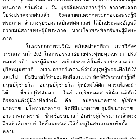
พระภาค ครั้นล่วง 7 วัน มุจจลินทนาคราชรู้ว่า อากาศปลอด
โปร่งปราศจากฝนแล้ว จึงคลายขนดจากพระกายของพระผู้มี
พระภาค จำแลงรูปของตนเป็นเพศมาณพ ได้ยืนประคองอัญชลี
ถวายมนัสการพระผู้มีพระภาค ทางเบื้องพระพักตร์พระผู้มีพระ
ภาค
ในอรรถกถาพระวินัย สมันตปาสาทิกา มหาวิภังค
วรรณนา หน้า 202 ในการอรรถาธิบายพระพุทธคุณบทว่า “ปุริส
ทมฺมสารถิ” พระผู้มีพระภาคเจ้าพระองค์นั้นที่ทรงพระนามว่า
ปุริสทมฺมสารถิ เพราะอรรถวิเคราะห์ว่ายังบุรุษผู้พอจะฝึกได้ให้
แล่นไป มีอธิบายไว้ว่าย่อมฝึกคือแนะนำ สัตว์ดิรัจฉานตัวผู้ก็ดี
มนุษย์ผู้ชายก็ดี อมนุษย์ผู้ชายก็ดี ผู้ที่ยังมิได้ฝึก ควรเพื่อจะฝึก
ได้ ชื่อว่าปุริสทัมมา ในคำว่าปุริสทมฺมสารถินั้น แม้สัตว์
ดิรัจฉานตัวผู้มีอาทิอย่างนี้ คือ อปลาลนาคราช จุโฬทร
นาคราช มโหทรนาคราช อัคคิสิขนาคราช ธูมสิขนาคราช
อาลวาฬนาคราช ช้างชื่อธนบาลก์ อันพระผู้มีพระภาคเจ้าทรง
ฝึกแล้วคือทรงทำให้สิ้นพยศแล้วให้ตั้งอยู่ในสรณะและศีลทั้ง
หลาย