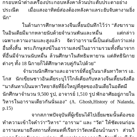
กรอบหน้าต่างเครื่องประกอบหลังคาล้วนประดับประดาอย่าง
ประณีต เมื่อแสงอาทิตย์ส่องต้องหลังคาแลระยับจับตางามยิ่ง
นัก”
ในด้านการศึกษาหลวงจีนเหี้ยนบันทึกไว้ว่า “สังฆาราม
ในอินเดียมีมากหลายนับด้วยจำนวนพันและหมื่น แต่กล่าว
เฉพาะความงามและสูงแล้ว จัดว่าอารามนี้เป็นเด่นยิ่งกว่าแห่ง
อื่นทั้งสิ้น พระภิกษุสงฆ์ในอารามสงฆ์ในอารามรวมทั้งที่มาจาก
ที่อื่นมีจำนวนนับหมื่น ล้วนศึกษาในลัทธิมหายาน แต่ลัทธินิกาย
ต่างๆ ทั้ง 18 นิกายก็ได้ศึกษาควบคู่กันไปด้วย”
จำนวนนักศึกษาและอาจารย์ที่อยู่ในนาลันทาวิหาร เอ.
โกส นักเขียนชาวอินเดียระบุไว้ใกล้เคียงกับหลวงจีนเหี้ยนจังคือ
“นาลันทาเป็นมหาวิทยาลัยที่ยิ่งใหญ่ที่สุดของอินเดียในอดีตมี
นักศึกษาจำนวน 9,500 รูป, อาจารย์ 1,510 รูป พักอาศัยอยู่ภายใน
วิหารในอารามเดียวกันนั่นเอง” (A. Ghosh,History of Nalanda,
p.15)
จากสภาพปัจจุบันที่ผู้เขียนได้ไปเยี่ยมชมนั้นต้องขอ
ทำความเข้าใจคำว่า“วิหาร” “อาราม” และ “วัด” ให้ชัดเจนก่อน
อารามหมายถึงสถานทั้งหมดที่เรียกว่าวัดเหมือนบ้านเรา ส่วนวิ