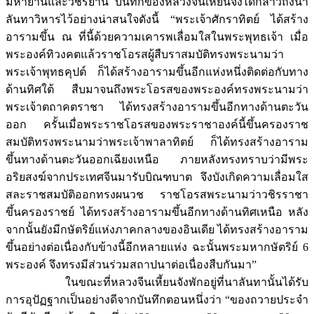
มหายานและวัชรยาน บันทึกของหลวงจีนเหี้ยนจังได้กล่าวถึงนา
ลันทาวิหารไว้อย่างน่าสนใจดังนี้ “พระเจ้าศักราทิตย์ ได้สร้าง
อารามขึ้น ณ ที่นี้ด้วยความเคารพเลื่อมใสในพระพุทธเจ้า เมื่อ
พระองค์ทิวงคตแล้วราชโอรสผู้สืบราสมบัติทรงพระนามว่า
พระเจ้าพุทธคุปต์ ก็ได้สร้างอารามขึ้นอีกแห่งหนึ่งติดต่อกับทาง
ด้านทิศใต้ สืบมาจนถึงพระโอรสของพระองค์ทรงพระนามว่า
พระเจ้าตถาคตราชา ได้ทรงสร้างอารามขึ้นอีกทางด้านตะวัน
ออก ครั้นเมื่อพระราชโอรสของพระราชาองค์นี้ขึ้นครองราช
สมบัติทรงพระนามว่าพระเจ้าพาลาทิตย์ ก็ได้ทรงสร้างอาราม
ขึ้นทางด้านตะวันออกเฉียงเหนือ ภายหลังทรงทราบว่ามีพระ
อริยสงฆ์จากประเทศจีนมารับบิณฑบาต จึงบังเกิดความเลื่อมใส
สละราชสมบัติออกทรงผนวช ราชโอรสพระนามว่าวชิรราชา
ขึ้นครองราชย์ ได้ทรงสร้างอารามขึ้นอีกทางด้านทิศเหนือ หลัง
จากนั้นยังมีกษัตริย์แห่งภาคกลางของอินเดีย ได้ทรงสร้างอาราม
ขึ้นอย่างต่อเนื่องกับข้างนี้อีกหลายแห่ง ฉะนั้นพระมหากษัตริย์ 6
พระองค์ จึงทรงมีส่วนร่วมสถาปนาต่อเนื่องสืบกันมา”
ในขณะที่หลวงจีนเหี้ยนจังพักอยู่ที่นาลันทานั้นได้รับ
การอุปัฏฐากเป็นอย่างดีจากบันทึกตอนหนึ่งว่า “ของถวายประจำ