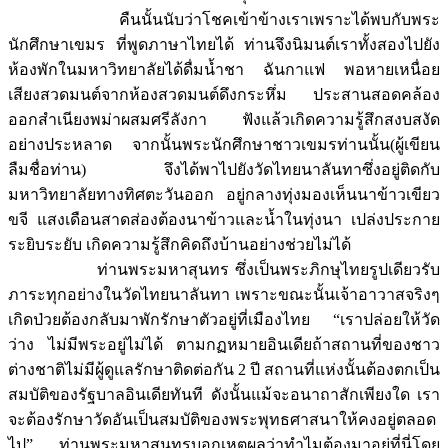
คืนนั้นนับว่าโชคเข้าข้างเราเพราะได้พบกับพระ
นักศึกษาเขมร ที่พูดภาษาไทยได้ ท่านจึงนิมนต์เราทั้งสองไปยัง
ห้องพักในมหาวิทยาลัยได้ดื่มน้ำชา ฉันกาแฟ พอหายเหนื่อย
เสียงสวดมนต์จากห้องสวดมนต์ดึงกระหึ่ม ประสานสอดคล้อง
ออกสำเนียงพม่าผสมศรีลังกา ฟังแล้วเกิดความรู้สึกสงบสงัด
อย่างประหลาด จากนั้นพระนักศึกษาชาวเขมรท่านนั้น(ผู้เขียน
ลืมชื่อท่าน) จึงได้พาไปยังวัดไทยนาลันทาซึ่งอยู่ติดกับ
มหาวิทยาลัยทางทิศตะวันออก อยู่กลางทุ่งมองเห็นนาข้าวเขียว
ขจี แสงเดือนสาดส่องต้องนาข้าวและน้ำในทุ่งนา เปล่งประกาย
ระยิบระยับ เกิดความรู้สึกคิดถึงบ้านอย่างช่วยไม่ได้
ท่านพระมหาสุนทร ซึ่งเป็นพระภิกษุไทยรูปเดียวรับ
ภาระทุกอย่างในวัดไทยนาลันทา เพราะขณะนั้นเจ้าอาวาสจริงๆ
เกิดป่วยต้องกลับมาพักรักษาตัวอยู่ที่เมืองไทย “เราปล่อยให้วัด
ว่าง ไม่มีพระอยู่ไม่ได้ ตามกฏหมายอินเดียถ้าสถานที่ของชาว
ต่างชาติไม่มีผู้ดูแลรักษาติดต่อกัน 2 ปี สถานที่แห่งนั้นต้องตกเป็น
สมบัติของรัฐบาลอินเดียทันที ดังนั้นแม้จะอนาถาสักเพียงใด เรา
จะต้องรักษาวัดอันเป็นสมบัติของพระพุทธศาสนาให้คงอยู่ตลอด
ไป” ท่านพระมหาสุนทรบอกเหตุผลว่าทำไมต้องมาอยู่ที่นี่โดย