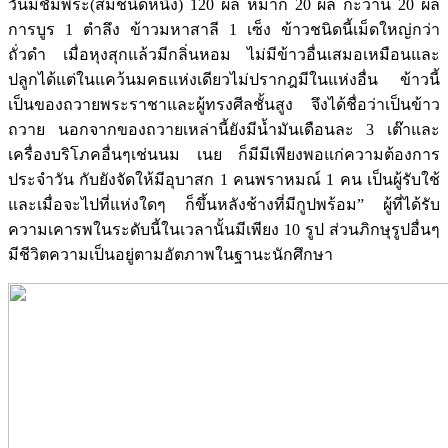
วันมีชัมพีระ(ส้มชนิดหนึ่ง) 120 ผล หมาก 20 ผล กะวาน 20 ผล
การบูร 1 ตำลึง ข้าวมหาสาลี 1 เซ็ง ข้าวชนิดนี้เม็ดใหญ่กว่า
ถั่วดำ เมื่อหุงสุกแล้วมีกลิ่นหอม ไม่มีข้าวอื่นเสมอเหมือนและ
ปลูกได้แต่ในแคว้นมคธแห่งเดียวไม่ปรากฎมีในแห่งอื่น ข้าวนี้
เป็นของถวายพระราชาและผู้ทรงศีลชั้นสูง จึงได้ชื่อว่าเป็นข้าว
ถวาย นอกจากของถวายเหล่านี้ยังมีน้ำมันเดือนละ 3 เต๊าและ
เครื่องบริโภคอื่นๆเช่นนม เนย ก็มีมีเพียงพอแก่ความต้องการ
ประจำวัน กับยังจัดให้มีอุบาสก 1 คนพราหมณ์ 1 คน เป็นผู้รับใช้
และเมื่อจะไปที่แห่งใดๆ ก็ขึ้นหลังช้างที่มีกูปพร้อม” ผู้ที่ได้รับ
ความเคารพในระดับนี้ในเวลานั้นมีเพียง 10 รูป ส่วนภิกษุรูปอื่นๆ
มีชีวิตความเป็นอยู่ตามอัตภาพในฐานะนักศึกษา