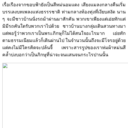
เรื่อเรืองจากขอบฟ้ายังเป็นสีหม่นอมแดง เสียงแมลงกลางคืนเริ่ม
บรรเลงบทเพลงแห่งธรรรชาติ ท่ามกลางท้องทุ่งที่เงียบสงัด นาน
ๆ จะมีชาวบ้านนั่งรถม้าผ่านมาสักคัน พวกเขาเพียงแต่เอ่ยทักแต่
มิมีรถคันใดรับพวกเราไปด้วย ชาวบ้านบางกลุ่มเดินสวนทางมา
แต่พอรู้ว่าพวกเราเป็นพระภิกษุก็ไม่ได้สนใจอะไรมาก เอ่ยทัก
ตามธรรมเนียมแล้วก็เดินผ่านไป ในจำนวนนั้นถึงจะมีโจรอยู่ด้วย
แต่คงไม่มีใครคิดจะปล้นจี้ เพราะสารรูปของเราห่มผ้าหม่นสี
คล้ำบ่งบอกว่าเป็นภิกษุที่น่าจะจนแสนจนกระไรปานนั้น