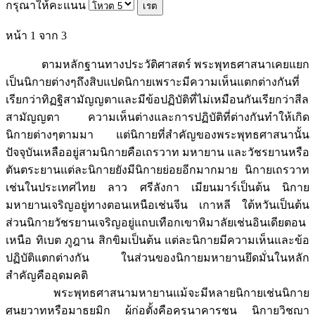
กรุณาให้คะแนน
หน้า 1 จาก 3
ตามหลักฐานทางประวัติศาสตร์ พระพุทธศาสนาเคยแยก
เป็นนิกายต่างๆถึงสิบแปดนิกายเพราะมีความเห็นแตกต่างกันที่
เรียกว่าทิฏฐิสามัญญตาและมีข้อปฏิบัติที่ไม่เหมือนกันเรียกว่าสีล
สามัญญตา ความเห็นต่างและการปฏิบัติที่ต่างกันทำให้เกิด
นิกายต่างๆตามมา แต่นิกายที่สำคัญของพระพุทธศาสนานั้น
ปัจจุบันเหลืออยู่สามนิกายคือเถรวาท มหายาน และวัชรยานหรือ
ตันตระยานแต่ละนิกายยังมีนิกายย่อยอีกมากมาย นิกายเถรวาท
เช่นในประเทศไทย ลาว ศรีลังกา เมียนมาร์เป็นต้น นิกาย
มหายานเจริญอยู่ทางตอนเหนือเช่นจีน เกาหลี ใต้หวันเป็นต้น
ส่วนนิกายวัชรยานเจริญอยู่แถบเทือกเขาหิมาลัยเช่นอินเดียตอน
เหนือ ทิเบต ภูฎาน สิกขิมเป็นต้น แต่ละนิกายมีความเห็นและข้อ
ปฏิบัติแตกต่างกัน ในส่วนของนิกายมหายานยึดมั่นในหลัก
สำคัญคืออุดมคติ
พระพุทธศาสนามหายานแม้จะมีหลายนิกายเช่นนิกาย
ศูนยวาทหรือมาธยมิก ผู้ก่อตั้งคือคุรุนาคารชุน นิกายวิชญา