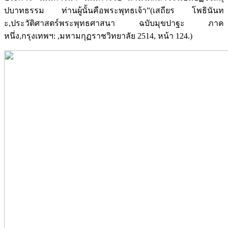
ปบาทธรรม ท่านผู้นั้นคือพระพุทธเจ้า”(เสถียร โพธินันท
ะ,ประวัติศาสตร์พระพุทธศาสนา ฉบับมุขปาฐะ ภาค
หนึ่ง,กรุงเทพฯ: ,มหามกุฏราชวิทยาลัย 2514, หน้า 124.)