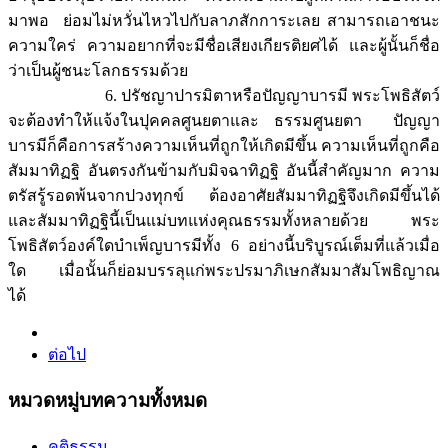
มาพอ ย่อมไม่หวั่นไหวไปกับลาภสักการะเลย สามารถเอาชนะ
ความใคร่ ความอยากที่จะมีชื่อเสียงเกียรติยศได้ และผู้นั้นก็ชื่อ
ว่าเป็นผู้ชนะโลกธรรมด้วย
6. ปรัชญาปารมิตาหรือปัญญาบารมี พระโพธิสัตว์
จะต้องทำให้แจ้งในปุคคลศูนยตาและ ธรรมศูนยตา ปัญญา
บารมีก็คือการสร้างความเห็นที่ถูกให้เกิดมีขึ้น ความเห็นที่ถูกคือ
สัมมาทิฏฐิ อันตรงกันข้ามกับมิจฉาทิฏฐิ อันนี้สำคัญมาก ความ
ตรัสรู้รอดพ้นจากปวงทุกข์ ต้องอาศัยสัมมาทิฏฐิจึงเกิดมีขึ้นได้
และสัมมาทิฏฐินี้เป็นแม่บทแห่งคุณธรรมทั้งหลายด้วย พระ
โพธิสัตว์องค์ใดบำเพ็ญบารมีทั้ง 6 อย่างนี้บริบูรณ์เต็มที่แล้วเมื่อ
ใด เมื่อนั้นก็ย่อมบรรลุแก่พระปรมาภิเษกสัมมาสัมโพธิญาณ
ได้
ต่อไป
หมวดหมู่บทความทั้งหมด
คติธรรม