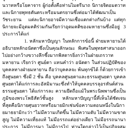
นวาทหรือโยคาจาร ผู้ก่อตั้งคือท่านไมตรีนาถ นิกายจิตอมตวาท
และนิกายพุทธตันตระหรือมนตรยานซึ่งต่อมาได้พัฒนาเป็น
วัชระยาน แต่ละนิกายอาจมีความเชื่อแตกต่างกันบ้าง แต่ทุก
นิกายจะมีอุดมคติร่วมกันเรียกว่าอุดมคติของมหายานซึ่งมีอยู่ 3
ประการได้แก่
1. หลักมหาปัญญา ในหลักการข้อนี้ ฝ่ายมหายานได้
อธิบายหลักอนัตตาซึ่งเป็นคุณลักษณะ พิเศษในพุทธศาสนาออก
ไปอย่างกว้างขวางลึกซึ้งมากพิสดารยิ่งกว่าในฝ่ายเถรวาท
มหายาน เรียกว่า ศูนย์ตา แทนคำว่า อนัตตา ในส่วนปฏิบัติของ
บุคคลทางฝ่ายมหายาน ถือว่าบุคคลจะ พ้นทุกข์ได้ ก็ด้วยการเข้า
ถึงศูนยตา ซึ่งมี 2 ชั้น คือ บุคคลศูนยตาและธรรมศูนยตา บุคคล
ศูนยตาได้แก่การละอัสมิมานะซึ่งทำให้บุคคลบรรลุอรหันต์ส่วน
ธรรมศูนยตา ได้แก่การละ ความยึดถือแม้ในพระนิพพานซึ่งเป็น
ภูมิของพระโพธิสัตว์ชั้นสูง หลักมหาปัญญานี้ที่เห็นได้ชัดเจน
ที่สุดคือนิกายศุนยวาทหรือมายมิกเช่นข้อความตอนหนึ่งในนิกา
ยมาธยามิกะว่า “ไม่มีความเกิดขึ้น ไม่มีความดับ ไม่มีความขาด
สูญ ไม่มีความเที่ยงแท้ ไม่มีอรรถแต่อย่างเดียว ไม่มีอรรถนานา
ประการ ไม่มีการมา ไม่มีการไป ท่านใดกล่าวไว้เป็นปฏิจจสมุ