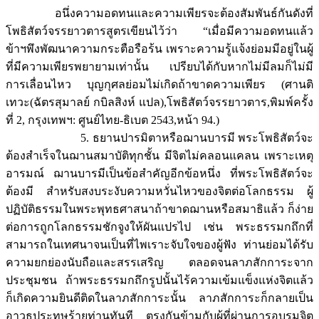
อนึ่งความอดทนและความเพียรจะต้องสัมพันธ์กันดังที่
โพธิสัตว์จรรยาวตารสูตรเขียนไว้ว่า “เมื่อมีความอดทนแล้ว
ข้าฯพึงพัฒนาความกระตือรือร้น เพราะความรู้แจ้งย่อมมีอยู่ในผู้
ที่มีความเพียรพยายามเท่านั้น เปรียบได้กับหากไม่มีลมก็ไม่มี
การเลื่อนไหว บุญกุศลย่อมไม่เกิดถ้าขาดความเพียร (ศานติ
เทวะ(ฉัตรสุมาลย์ กบิลสิงห์ แปล),โพธิสัตว์จรรยาวตาร,พิมพ์ครั้ง
ที่ 2, กรุงเทพฯ: ศูนย์ไทย-ธิเบต 2543,หน้า 94.)
5. ธยานปารมิตาหรือฌานบารมี พระโพธิสัตว์จะ
ต้องสำเร็จในฌานสมาบัติทุกชั้น มีจิตไม่คลอนแคลน เพราะเหตุ
อารมณ์ ฌานบารมีเป็นข้อสำคัญอีกข้อหนึ่ง ที่พระโพธิสัตว์จะ
ต้องมี สำหรับสงบระงับความหวั่นไหวของจิตต่อโลกธรรม ผู้
ปฏิบัติธรรมในพระพุทธศาสนาถ้าขาดฌานหรือสมาธิแล้ว ก็ง่าย
ต่อการถูกโลกธรรมชักจูงให้ผันแปรไป เช่น พระธรรมกถึกที่
สามารถในเทศนาจนเป็นที่ไพเราะจับใจของผู้ฟัง ท่านย่อมได้รับ
ความยกย่องนับถือและสรรเสริญ ตลอดจนลาภสักการะจาก
ประชุมชน ถ้าพระธรรมกถึกรูปนั้นไร้ความเข้มแข็งแห่งจิตแล้ว
ก็เกิดความยินดีติดในลาภสักการะนั้น ลาภสักการะก็กลายเป็น
อาวุธประทุษร้ายท่านทันที ตรงกันข้ามกับผู้ที่ผ่านการอบรมจิต