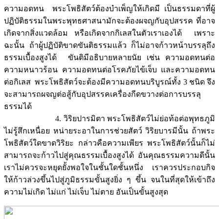
ความอดทน พระโพธิสัตว์ต้องบำเพ็ญให้เกิดมี เป็นธรรมดาที่ผู้
ปฏิบัติธรรมในพระพุทธศาสนามักจะต้องผจญกับอุปสรรค ที่อาจ
เกิดจากสิ่งแวดล้อม หรือเกิดจากกิเลสในตัวเราเองได้ เพราะ
ฉะนั้น ถ้าผู้ปฏิบัติขาดขันติธรรมแล้ว ก็ไม่อาจก้าวหน้าบรรลุถึง
ธรรมเบื้องสูงได้ ขันติมีอธิบายหลายนัย เช่น ความอดทนต่อ
ความหนาวร้อน ความอดทนต่อโรคภัยไข้เจ็บ และความอดทน
ต่อกิเลส พระโพธิสัตว์จะต้องมีความอดทนบริบูรณ์ทั้ง 3 ชนิด จึง
จะสามารถผจญต่อสู้กับอุปสรรคเครื่องกีดขวางต่อการบรรลุ
ธรรมได้
4. วิริยปารมิตา พระโพธิสัตว์ไม่ย่อท้อต่อพุทธภูมิ
ไม่รู้สึกเหนื่อย หน่ายระอาในการช่วยสัตว์ วิริยบารมีนั้น ถ้าพระ
โพธิสัตว์ใดขาดวิริยะ กล่าวคือความเพียร พระโพธิสัตว์นั้นก็ไม่
สามารถจะก้าวไปสู่คุณธรรมเบื้องสูงได้ อันคุณธรรมความดีนั้น
เราไม่ควรจะหยุดยั้งพอใจในชั้นใดชั้นหนึ่ง เราควรประกอบกิจ
ให้ก้าวล่วงขึ้นไปสู่ภูมิธรรมขั้นสูงยิ่ง ๆ ขึ้น จนในที่สุดให้เข้าถึง
ความไม่เกิด ไม่แก่ ไม่เจ็บ ไม่ตาย อันเป็นขั้นสูงสุด