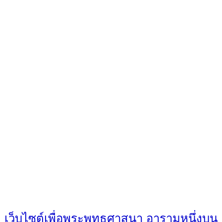
เว็บไซต์เพื่อพระพุทธศาสนา อารามหนึ่งบน