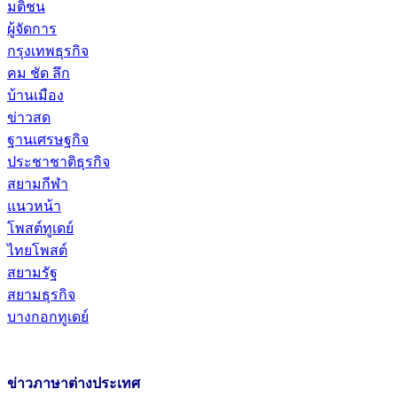
มติชน
ผู้จัดการ
กรุงเทพธุรกิจ
คม ชัด ลึก
บ้านเมือง
ข่าวสด
ฐานเศรษฐกิจ
ประชาชาติธุรกิจ
สยามกีฬา
แนวหน้า
โพสต์ทูเดย์
ไทยโพสต์
สยามรัฐ
สยามธุรกิจ
บางกอกทูเดย์
ข่าวภาษาต่างประเทศ