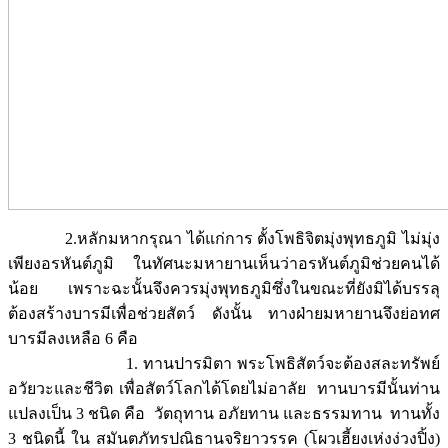
2.หลักมหากรุณา ได้แก่การ ตั้งโพธิจิตมุ่งพุทธภูมิ ไม่มุ่ง
เพียงอรหันต์ภูมิ ในทัศนะมหายานเห็นว่าอรหันต์ภูมิช่วยคนได้
น้อย เพราะฉะนั้นจึงควรมุ่งพุทธภูมิซึ่งในขณะที่ยังมิได้บรรลุ
ต้องสร้างบารมีเพื่อช่วยสัตว์ ดังนั้น ทางฝ่ายมหายานจึงย่อทศ
บารมีลงเหลือ 6 คือ
1. ทานปารมิตา พระโพธิสัตว์จะต้องสละทรัพย์
อวัยวะและชีวิต เพื่อสัตว์โลกได้โดยไม่อาลัย ทานบารมีนั้นท่าน
แปลงเป็น 3 ชนิด คือ วัตถุทาน อภัยทาน และธรรมทาน ทานทั้ง
3 ชนิดนี้ ใน สมันตภัทรปณิธานจริยาวรรค (โผวเฮี้ยงเห่งง่วงปิ้ง)