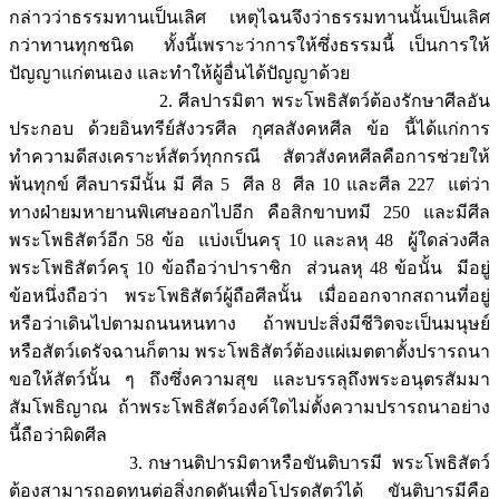
กล่าวว่าธรรมทานเป็นเลิศ เหตุไฉนจึงว่าธรรมทานนั้นเป็นเลิศ
กว่าทานทุกชนิด ทั้งนี้เพราะว่าการให้ซึ่งธรรมนี้ เป็นการให้
ปัญญาแก่ตนเอง และทำให้ผู้อื่นได้ปัญญาด้วย
2. ศีลปารมิตา พระโพธิสัตว์ต้องรักษาศีลอัน
ประกอบ ด้วยอินทรีย์สังวรศีล กุศลสังคหศีล ข้อ นี้ได้แก่การ
ทำความดีสงเคราะห์สัตว์ทุกกรณี สัตวสังคหศีลคือการช่วยให้
พ้นทุกข์ ศีลบารมีนั้น มี ศีล 5 ศีล 8 ศีล 10 และศีล 227 แต่ว่า
ทางฝ่ายมหายานพิเศษออกไปอีก คือสิกขาบทมี 250 และมีศีล
พระโพธิสัตว์อีก 58 ข้อ แบ่งเป็นครุ 10 และลหุ 48 ผู้ใดล่วงศีล
พระโพธิสัตว์ครุ 10 ข้อถือว่าปาราชิก ส่วนลหุ 48 ข้อนั้น มีอยู่
ข้อหนึ่งถือว่า พระโพธิสัตว์ผู้ถือศีลนั้น เมื่อออกจากสถานที่อยู่
หรือว่าเดินไปตามถนนหนทาง ถ้าพบปะสิ่งมีชีวิตจะเป็นมนุษย์
หรือสัตว์เดรัจฉานก็ตาม พระโพธิสัตว์ต้องแผ่เมตตาตั้งปรารถนา
ขอให้สัตว์นั้น ๆ ถึงซึ่งความสุข และบรรลุถึงพระอนุตรสัมมา
สัมโพธิญาณ ถ้าพระโพธิสัตว์องค์ใดไม่ตั้งความปรารถนาอย่าง
นี้ถือว่าผิดศีล
3. กษานติปารมิตาหรือขันติบารมี พระโพธิสัตว์
ต้องสามารถอดทนต่อสิ่งกดดันเพื่อโปรดสัตว์ได้ ขันติบารมีคือ